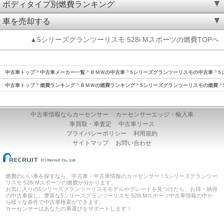
ボディタイプ別燃費ランキング
車を売却する
▲5シリーズグランツーリスモ 528i Mスポーツの燃費TOPへ
中古車トップ
中古車メーカー一覧
ＢＭＷの中古車
5シリーズグランツーリスモの中古車
5
中古車トップ
燃費ランキング
ＢＭＷの燃費ランキング
5シリーズグランツーリスモの燃費
中古車情報ならカーセンサー
カーセンサーエッジ・輸入車
車買取・車査定
中古車リース
プライバシーポリシー
利用規約
サイトマップ
お問い合わせ
燃費のいい車を探すなら、中古車・中古車情報のカーセンサー！5シリーズグランツー
リスモ 528i Mスポーツの燃費が分かります。
お気に入りの5シリーズグランツーリスモモデルやグレードを見つけたら、お得・納得
の中古車探し。豊富な5シリーズグランツーリスモ 528i Mスポーツ中古車情報の中か
ら様々な条件で中古車検索ができます。
カーセンサーはあなたの車選びをサポートします！