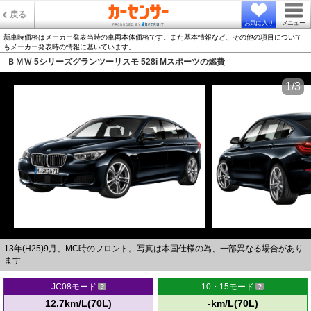
戻る
お気に入り
メニュー
新車時価格はメーカー発表当時の車両本体価格です。また基本情報など、その他の項目について
もメーカー発表時の情報に基いています。
ＢＭＷ 5シリーズグランツーリスモ 528i Mスポーツの燃費
1/3
13年(H25)9月、MC時のフロント。写真は本国仕様の為、一部異なる場合があり
ます
JC08モード
10・15モード
12.7km/L(70L)
-km/L(70L)