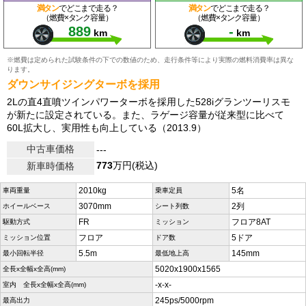
満タン
でどこまで走る？
満タン
でどこまで走る？
（燃費×タンク容量）
（燃費×タンク容量）
889
-
km
km
※燃費は定められた試験条件の下での数値のため、走行条件等により実際の燃料消費率は異な
ります。
ダウンサイジングターボを採用
2Lの直4直噴ツインパワーターボを採用した528iグランツーリスモ
が新たに設定されている。また、ラゲージ容量が従来型に比べて
60L拡大し、実用性も向上している（2013.9）
中古車価格
---
773
万円(税込)
新車時価格
2010kg
5名
車両重量
乗車定員
3070mm
2列
ホイールベース
シート列数
FR
フロア8AT
駆動方式
ミッション
フロア
5ドア
ミッション位置
ドア数
5.5m
145mm
最小回転半径
最低地上高
5020x1900x1565
全長x全幅x全高(mm)
-x-x-
室内 全長x全幅x全高(mm)
245ps/5000rpm
最高出力