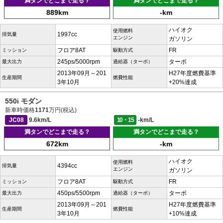
満タンでどこまで走る？
満タンでどこまで走る？
889km
-km
ハイオク
使用燃料
1997cc
排気量
エンジン
ガソリン
フロア8AT
FR
ミッション
駆動方式
245ps/5000rpm
ターボ
最大出力
過給器（ターボ）
2013年09月～201
H27年度燃費基準
生産期間
燃費性能
3年10月
+20%達成
550i モダン
新車時価格
1171
万円(税込)
JC08
9.6km/L
10・15
-km/L
満タンでどこまで走る？
満タンでどこまで走る？
672km
-km
ハイオク
使用燃料
4394cc
排気量
エンジン
ガソリン
フロア8AT
FR
ミッション
駆動方式
450ps/5500rpm
ターボ
最大出力
過給器（ターボ）
2013年09月～201
H27年度燃費基準
生産期間
燃費性能
3年10月
+10%達成