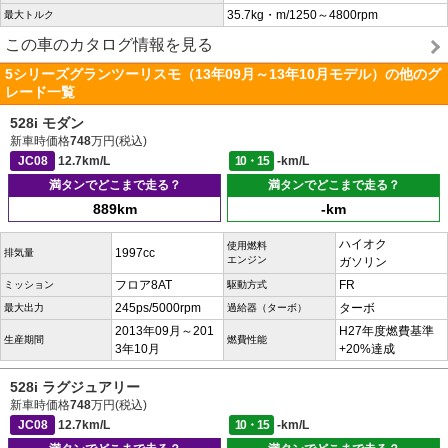
35.7kg・m/1250～4800rpm
最大トルク
この車のカタログ情報を見る
5シリーズグランツーリスモ（13年09月～13年10月モデル）の他のグ
レード一覧
528i モダン
新車時価格
748
万円(税込)
JC08
12.7km/L
10・15
-km/L
満タンでどこまで走る？
満タンでどこまで走る？
889km
-km
ハイオク
使用燃料
1997cc
排気量
エンジン
ガソリン
フロア8AT
FR
ミッション
駆動方式
245ps/5000rpm
ターボ
最大出力
過給器（ターボ）
2013年09月～201
H27年度燃費基準
生産期間
燃費性能
3年10月
+20%達成
528i ラグジュアリー
新車時価格
748
万円(税込)
JC08
12.7km/L
10・15
-km/L