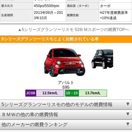
450ps/5500rpm
ターボ
最大出力
過給器（ターボ）
2013年09月～201
H27年度燃費基準
生産期間
燃費性能
3年10月
+10%達成
▲5シリーズグランツーリスモ 528i Mスポーツの燃費TOPへ
5シリーズグランツーリスモとよく比較されている車
アバルト
595
JC08
12.5km/L
10・15
13.7km/L
5シリーズグランツーリスモの他のモデルの燃費情報
ＢＭＷの他の車の燃費情報
他のメーカーの燃費ランキング