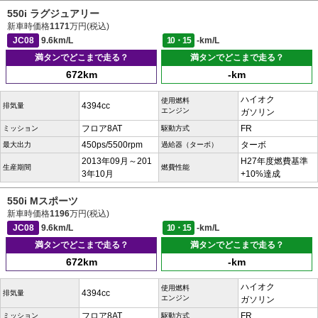
550i ラグジュアリー
新車時価格
1171
万円(税込)
JC08
9.6km/L
10・15
-km/L
満タンでどこまで走る？
満タンでどこまで走る？
672km
-km
ハイオク
使用燃料
4394cc
排気量
エンジン
ガソリン
フロア8AT
FR
ミッション
駆動方式
450ps/5500rpm
ターボ
最大出力
過給器（ターボ）
2013年09月～201
H27年度燃費基準
生産期間
燃費性能
3年10月
+10%達成
550i Mスポーツ
新車時価格
1196
万円(税込)
JC08
9.6km/L
10・15
-km/L
満タンでどこまで走る？
満タンでどこまで走る？
672km
-km
ハイオク
使用燃料
4394cc
排気量
エンジン
ガソリン
フロア8AT
FR
ミッション
駆動方式