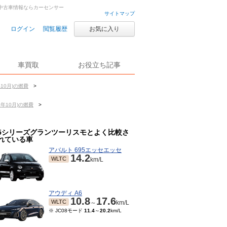
車・中古車情報ならカーセンサー
サイトマップ
ログイン
閲覧履歴
お気に入り
車買取
お役立ち記事
10月)の燃費
>
年10月)の燃費
>
5シリーズグランツーリスモとよく比較さ
れている車
アバルト 695エッセエッセ
14.2
WLTC
km/L
アウディ A6
10.8
17.6
WLTC
～
km/L
※ JC08モード
11.4
～
20.2
km/L