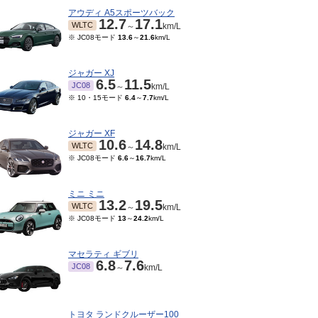
アウディ A5スポーツバック
12.7
17.1
WLTC
～
km/L
※ JC08モード
13.6
～
21.6
km/L
ジャガー XJ
6.5
11.5
JC08
～
km/L
※ 10・15モード
6.4
～
7.7
km/L
ジャガー XF
10.6
14.8
WLTC
～
km/L
※ JC08モード
6.6
～
16.7
km/L
ミニ ミニ
13.2
19.5
WLTC
～
km/L
※ JC08モード
13
～
24.2
km/L
マセラティ ギブリ
6.8
7.6
JC08
～
km/L
トヨタ ランドクルーザー100