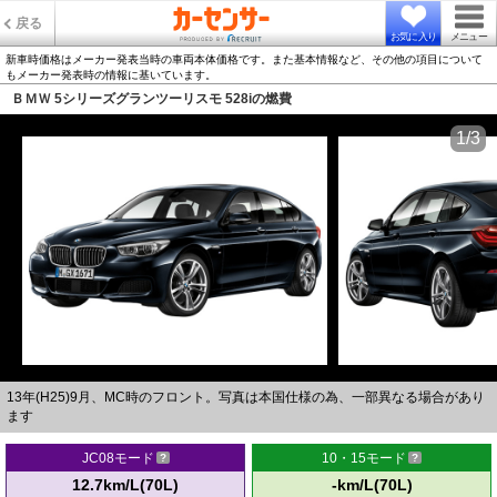
戻る
お気に入り
メニュー
新車時価格はメーカー発表当時の車両本体価格です。また基本情報など、その他の項目について
もメーカー発表時の情報に基いています。
ＢＭＷ 5シリーズグランツーリスモ 528iの燃費
1/3
13年(H25)9月、MC時のフロント。写真は本国仕様の為、一部異なる場合があり
ます
JC08モード
10・15モード
12.7km/L(70L)
-km/L(70L)