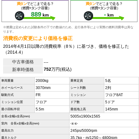
満タン
でどこまで走る？
満タン
でどこまで走る？
（燃費×タンク容量）
（燃費×タンク容量）
889
-
km
km
※燃費は定められた試験条件の下での数値のため、走行条件等により実際の燃料消費率は異な
ります。
消費税の変更により価格を修正
2014年4月1日以降の消費税率（8％）に基づき、価格を修正した
（2014.4）
中古車価格
---
752
万円(税込)
新車時価格
2000kg
5名
車両重量
乗車定員
3070mm
2列
ホイールベース
シート列数
FR
フロア8AT
駆動方式
ミッション
フロア
5ドア
ミッション位置
ドア数
5.5m
145mm
最小回転半径
最低地上高
5005x1900x1565
全長x全幅x全高(mm)
-x-x-
室内 全長x全幅x全高(mm)
245ps/5000rpm
最高出力
35.7kg・m/1250～4800rpm
最大トルク