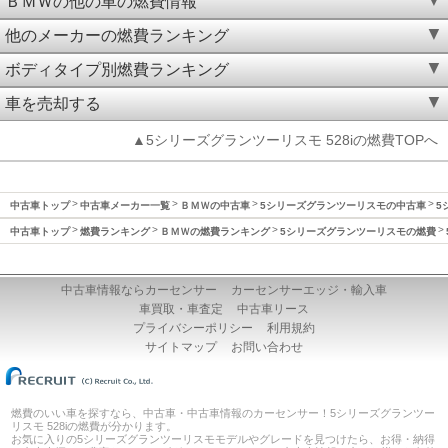
ＢＭＷの他の車の燃費情報
他のメーカーの燃費ランキング
ボディタイプ別燃費ランキング
車を売却する
▲5シリーズグランツーリスモ 528iの燃費TOPへ
中古車トップ
中古車メーカー一覧
ＢＭＷの中古車
5シリーズグランツーリスモの中古車
5
中古車トップ
燃費ランキング
ＢＭＷの燃費ランキング
5シリーズグランツーリスモの燃費
中古車情報ならカーセンサー
カーセンサーエッジ・輸入車
車買取・車査定
中古車リース
プライバシーポリシー
利用規約
サイトマップ
お問い合わせ
燃費のいい車を探すなら、中古車・中古車情報のカーセンサー！5シリーズグランツー
リスモ 528iの燃費が分かります。
お気に入りの5シリーズグランツーリスモモデルやグレードを見つけたら、お得・納得