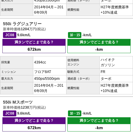
450ps/5500rpm
ターボ
最大出力
過給器（ターボ）
2014年04月～201
H27年度燃費基準
生産期間
燃費性能
6年09月
+10%達成
550i ラグジュアリー
新車時価格
1204
万円(税込)
JC08
9.6km/L
10・15
-km/L
満タンでどこまで走る？
満タンでどこまで走る？
672km
-km
ハイオク
使用燃料
4394cc
排気量
エンジン
ガソリン
フロア8AT
FR
ミッション
駆動方式
450ps/5500rpm
ターボ
最大出力
過給器（ターボ）
2014年04月～201
H27年度燃費基準
生産期間
燃費性能
6年09月
+10%達成
550i Mスポーツ
新車時価格
1230
万円(税込)
JC08
9.6km/L
10・15
-km/L
満タンでどこまで走る？
満タンでどこまで走る？
672km
-km