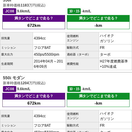
550i
新車時価格
1183
万円(税込)
JC08
9.6km/L
10・15
-km/L
満タンでどこまで走る？
満タンでどこまで走る？
672km
-km
ハイオク
使用燃料
4394cc
排気量
エンジン
ガソリン
フロア8AT
FR
ミッション
駆動方式
450ps/5500rpm
ターボ
最大出力
過給器（ターボ）
2014年04月～201
H27年度燃費基準
生産期間
燃費性能
6年09月
+10%達成
550i モダン
新車時価格
1204
万円(税込)
JC08
9.6km/L
10・15
-km/L
満タンでどこまで走る？
満タンでどこまで走る？
672km
-km
ハイオク
使用燃料
4394cc
排気量
エンジン
ガソリン
フロア8AT
FR
ミッション
駆動方式