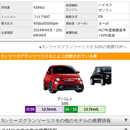
ハイオク
使用燃料
4394cc
排気量
エンジン
ガソリン
フロア8AT
FR
ミッション
駆動方式
450ps/5500rpm
ターボ
最大出力
過給器（ターボ）
2014年04月～201
H27年度燃費基準
生産期間
燃費性能
6年09月
+10%達成
▲5シリーズグランツーリスモ 528iの燃費TOPへ
5シリーズグランツーリスモとよく比較されている車
アバルト
595
JC08
12.5km/L
10・15
13.7km/L
5シリーズグランツーリスモの他のモデルの燃費情報