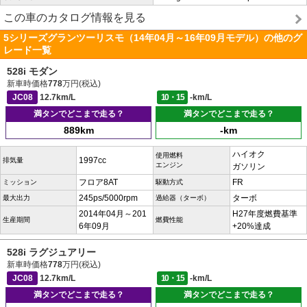
この車のカタログ情報を見る
5シリーズグランツーリスモ（14年04月～16年09月モデル）の他のグ
レード一覧
528i モダン
新車時価格
778
万円(税込)
JC08
12.7km/L
10・15
-km/L
満タンでどこまで走る？
満タンでどこまで走る？
889km
-km
ハイオク
使用燃料
1997cc
排気量
エンジン
ガソリン
フロア8AT
FR
ミッション
駆動方式
245ps/5000rpm
ターボ
最大出力
過給器（ターボ）
2014年04月～201
H27年度燃費基準
生産期間
燃費性能
6年09月
+20%達成
528i ラグジュアリー
新車時価格
778
万円(税込)
JC08
12.7km/L
10・15
-km/L
満タンでどこまで走る？
満タンでどこまで走る？