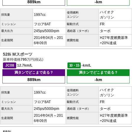
889km
-km
ハイオク
使用燃料
1997cc
排気量
エンジン
ガソリン
フロア8AT
FR
ミッション
駆動方式
245ps/5000rpm
ターボ
最大出力
過給器（ターボ）
2014年04月～201
H27年度燃費基準
生産期間
燃費性能
6年09月
+20%達成
528i Mスポーツ
新車時価格
795
万円(税込)
JC08
12.7km/L
10・15
-km/L
満タンでどこまで走る？
満タンでどこまで走る？
889km
-km
ハイオク
使用燃料
1997cc
排気量
エンジン
ガソリン
フロア8AT
FR
ミッション
駆動方式
245ps/5000rpm
ターボ
最大出力
過給器（ターボ）
2014年04月～201
H27年度燃費基準
生産期間
燃費性能
6年09月
+20%達成