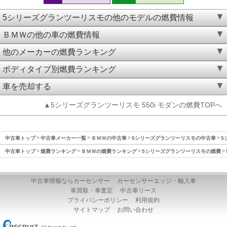
5シリーズグランツーリスモの他のモデルの燃費情報
ＢＭＷの他の車の燃費情報
他のメーカーの燃費ランキング
ボディタイプ別燃費ランキング
車を売却する
▲5シリーズグランツーリスモ 550i モダンの燃費TOPへ
中古車トップ
中古車メーカー一覧
ＢＭＷの中古車
5シリーズグランツーリスモの中古車
5
中古車トップ
燃費ランキング
ＢＭＷの燃費ランキング
5シリーズグランツーリスモの燃費
中古車情報ならカーセンサー
カーセンサーエッジ・輸入車
車買取・車査定
中古車リース
プライバシーポリシー
利用規約
サイトマップ
お問い合わせ