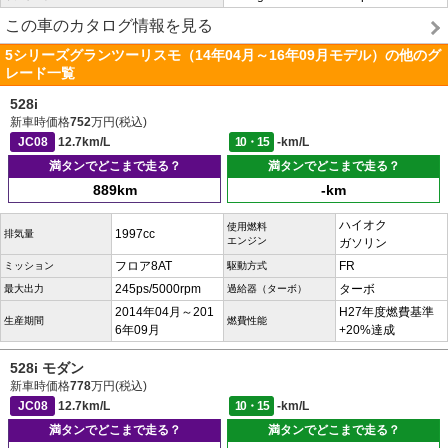
この車のカタログ情報を見る
5シリーズグランツーリスモ（14年04月～16年09月モデル）の他のグ
レード一覧
528i
新車時価格
752
万円(税込)
JC08
12.7km/L
10・15
-km/L
満タンでどこまで走る？
満タンでどこまで走る？
889km
-km
ハイオク
使用燃料
1997cc
排気量
エンジン
ガソリン
フロア8AT
FR
ミッション
駆動方式
245ps/5000rpm
ターボ
最大出力
過給器（ターボ）
2014年04月～201
H27年度燃費基準
生産期間
燃費性能
6年09月
+20%達成
528i モダン
新車時価格
778
万円(税込)
JC08
12.7km/L
10・15
-km/L
満タンでどこまで走る？
満タンでどこまで走る？