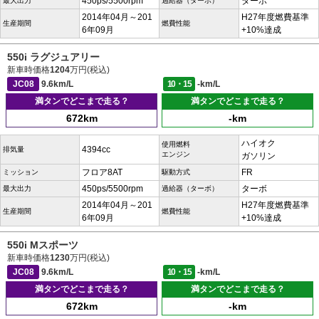
450ps/5500rpm
ターボ
最大出力
過給器（ターボ）
2014年04月～201
H27年度燃費基準
生産期間
燃費性能
6年09月
+10%達成
550i ラグジュアリー
新車時価格
1204
万円(税込)
JC08
9.6km/L
10・15
-km/L
満タンでどこまで走る？
満タンでどこまで走る？
672km
-km
ハイオク
使用燃料
4394cc
排気量
エンジン
ガソリン
フロア8AT
FR
ミッション
駆動方式
450ps/5500rpm
ターボ
最大出力
過給器（ターボ）
2014年04月～201
H27年度燃費基準
生産期間
燃費性能
6年09月
+10%達成
550i Mスポーツ
新車時価格
1230
万円(税込)
JC08
9.6km/L
10・15
-km/L
満タンでどこまで走る？
満タンでどこまで走る？
672km
-km