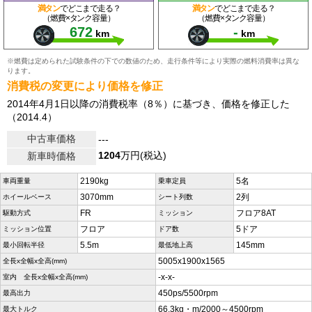
満タン
でどこまで走る？
満タン
でどこまで走る？
（燃費×タンク容量）
（燃費×タンク容量）
672
-
km
km
※燃費は定められた試験条件の下での数値のため、走行条件等により実際の燃料消費率は異な
ります。
消費税の変更により価格を修正
2014年4月1日以降の消費税率（8％）に基づき、価格を修正した
（2014.4）
中古車価格
---
1204
万円(税込)
新車時価格
2190kg
5名
車両重量
乗車定員
3070mm
2列
ホイールベース
シート列数
FR
フロア8AT
駆動方式
ミッション
フロア
5ドア
ミッション位置
ドア数
5.5m
145mm
最小回転半径
最低地上高
5005x1900x1565
全長x全幅x全高(mm)
-x-x-
室内 全長x全幅x全高(mm)
450ps/5500rpm
最高出力
66.3kg・m/2000～4500rpm
最大トルク