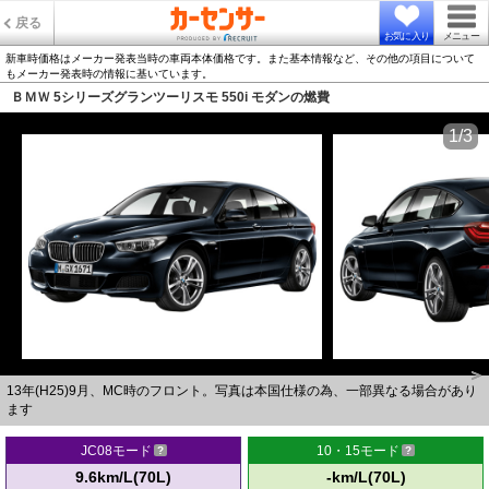
戻る
お気に入り
メニュー
新車時価格はメーカー発表当時の車両本体価格です。また基本情報など、その他の項目について
もメーカー発表時の情報に基いています。
ＢＭＷ 5シリーズグランツーリスモ 550i モダンの燃費
1/3
13年(H25)9月、MC時のフロント。写真は本国仕様の為、一部異なる場合があり
ます
JC08モード
10・15モード
9.6km/L(70L)
-km/L(70L)