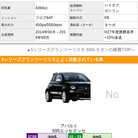
ハイオク
使用燃料
4394cc
排気量
エンジン
ガソリン
フロア8AT
FR
ミッション
駆動方式
450ps/5500rpm
ターボ
最大出力
過給器（ターボ）
2014年04月～201
H27年度燃費基準
生産期間
燃費性能
6年09月
+10%達成
▲5シリーズグランツーリスモ 550i モダンの燃費TOPへ
5シリーズグランツーリスモとよく比較されている車
アバルト
695エッセエッセ
JC08
-km/L
10・15
-km/L