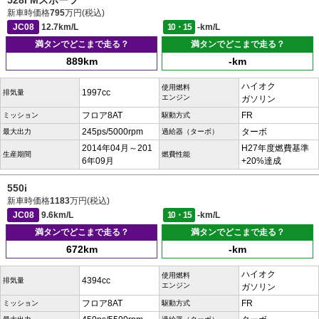
528i Mスポーツ
新車時価格
795
万円(税込)
JC08
12.7km/L
10・15
-km/L
満タンでどこまで走る？
満タンでどこまで走る？
889km
-km
ハイオク
使用燃料
1997cc
排気量
エンジン
ガソリン
フロア8AT
FR
ミッション
駆動方式
245ps/5000rpm
ターボ
最大出力
過給器（ターボ）
2014年04月～201
H27年度燃費基準
生産期間
燃費性能
6年09月
+20%達成
550i
新車時価格
1183
万円(税込)
JC08
9.6km/L
10・15
-km/L
満タンでどこまで走る？
満タンでどこまで走る？
672km
-km
ハイオク
使用燃料
4394cc
排気量
エンジン
ガソリン
フロア8AT
FR
ミッション
駆動方式