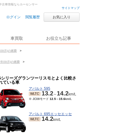
車・中古車情報ならカーセンサー
サイトマップ
ログイン
閲覧履歴
お気に入り
車買取
お役立ち記事
09月)の燃費
>
年09月)の燃費
>
5シリーズグランツーリスモとよく比較さ
れている車
アバルト 595
13.2
14.2
WLTC
～
km/L
※ JC08モード
12.5
～
15.6
km/L
アバルト 695エッセエッセ
14.2
WLTC
km/L