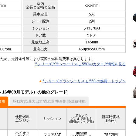
室内
5mm
-x-x-mm
全長 x 全幅 x 全高
乗車定員
5人
シート配列
2列
ミッション
フロア8AT
ドア数
5ドア
最低地上高
145mm
500rpm
最高出力
450ps/5500rpm
のため、走行条件等により実際の燃料消費率は異なります。
5シリーズグランツーリスモ 550iのカタログ情報を見る
5シリーズグランツーリスモ 550iの燃費・トップヘ
～16年09月モデル）の他のグレード
価格
駆動方式/最大出力/過給器/生産期間/燃費性能
満タンで
使用燃料
新車時価格
ミッション
どこまで走る？
エンジン
(税込)
(燃費xタンク容量)
ハイオク
889km
フロア8AT
752
万円