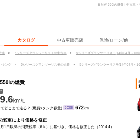
ＢＭＷ 550iの燃費 | 中古
カタログ
中古車販売店
保険/ローン/他
古車
>
5シリーズグランツーリスモの中古車
>
5シリーズグランツーリスモ(14年04月～16年
ンキング
>
5シリーズグランツーリスモの燃費
>
5シリーズグランツーリスモ(14年04月～16
50iの燃費
？
9.6
km/L
ン
672
JC08
でどこまで走る？ (燃費xタンク容量)
km
の変更により価格を修正
年4月1日以降の消費税率（8％）に基づき、価格を修正した（2014.4）