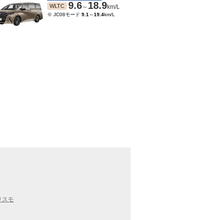
9.6
18.9
WLTC
～
km/L
※ JC08モード
9.1
～
19.4
km/L
リスモ