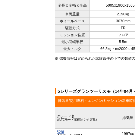
全長 x 全幅 x 全高
5005x1900x156
車両重量
2190kg
ホイールベース
3070mm
駆動方式
FR
ミッション位置
フロア
最小回転半径
5.5m
最大トルク
66.3kg・m/2000～4
※ 燃費情報は定められた試験条件の下での数値
5シリーズグランツーリスモ（14年04月
排気量/使用燃料・エンジン/ミッション/新車時
グレード名
排気量
WLTCモード燃費(タンク容量)
528i
1997cc