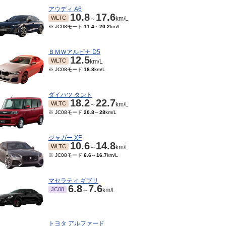
アウディ A6
10.8
17.6
WLTC
～
km/L
※ JC08モード
11.4
～
20.2
km/L
ＢＭＷアルピナ D5
12.5
WLTC
km/L
※ JC08モード
18.8
km/L
ダイハツ タント
18.2
22.7
WLTC
～
km/L
※ JC08モード
20.8
～
28
km/L
ジャガー XF
10.6
14.8
WLTC
～
km/L
※ JC08モード
6.6
～
16.7
km/L
マセラティ ギブリ
6.8
7.6
JC08
～
km/L
トヨタ アルファード