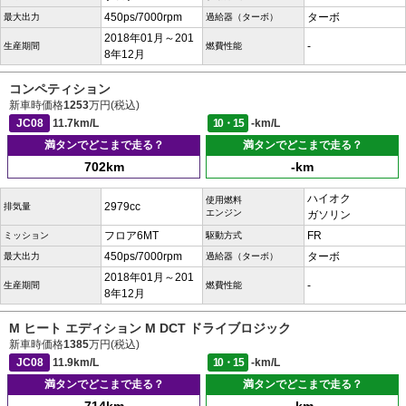
450ps/7000rpm
ターボ
最大出力
過給器（ターボ）
2018年01月～201
-
生産期間
燃費性能
8年12月
コンペティション
新車時価格
1253
万円(税込)
JC08
11.7km/L
10・15
-km/L
満タンでどこまで走る？
満タンでどこまで走る？
702km
-km
ハイオク
使用燃料
2979cc
排気量
エンジン
ガソリン
フロア6MT
FR
ミッション
駆動方式
450ps/7000rpm
ターボ
最大出力
過給器（ターボ）
2018年01月～201
-
生産期間
燃費性能
8年12月
M ヒート エディション M DCT ドライブロジック
新車時価格
1385
万円(税込)
JC08
11.9km/L
10・15
-km/L
満タンでどこまで走る？
満タンでどこまで走る？