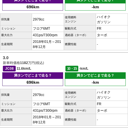
満タンでどこまで走る？
満タンでどこまで走る？
696km
-km
ハイオク
使用燃料
2979cc
排気量
エンジン
ガソリン
フロア6MT
FR
ミッション
駆動方式
431ps/7300rpm
ターボ
最大出力
過給器（ターボ）
2018年01月～201
-
生産期間
燃費性能
8年12月
3.0
新車時価格
1182
万円(税込)
JC08
11.6km/L
10・15
-km/L
満タンでどこまで走る？
満タンでどこまで走る？
696km
-km
ハイオク
使用燃料
2979cc
排気量
エンジン
ガソリン
フロア6MT
FR
ミッション
駆動方式
431ps/7300rpm
ターボ
最大出力
過給器（ターボ）
2018年01月～201
-
生産期間
燃費性能
8年12月