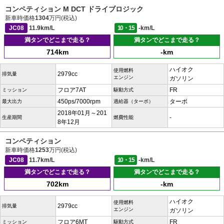
コンペティション M DCT ドライブロジック
新車時価格
1304
万円(税込)
JC08
11.9km/L
10・15
-km/L
満タンでどこまで走る？
満タンでどこまで走る？
714km
-km
ハイオク
使用燃料
2979cc
排気量
エンジン
ガソリン
フロア7AT
FR
ミッション
駆動方式
450ps/7000rpm
ターボ
最大出力
過給器（ターボ）
2018年01月～201
-
生産期間
燃費性能
8年12月
コンペティション
新車時価格
1253
万円(税込)
JC08
11.7km/L
10・15
-km/L
満タンでどこまで走る？
満タンでどこまで走る？
702km
-km
ハイオク
使用燃料
2979cc
排気量
エンジン
ガソリン
フロア6MT
FR
ミッション
駆動方式