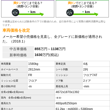
満タン
でどこまで走る？
満タン
でどこまで走る？
（燃費×タンク容量）
（燃費×タンク容量）
-
-
km
km
※燃費は定められた試験条件の下での数値のため、走行条件等により実際の燃料消費率は異な
ります。
車両価格を改定
メーカー希望小売価格を見直し、全グレードに新価格が適用され
た。（2018.1）
中古車価格
855
万円～
1138
万円
1630
万円(税込)
新車時価格
1580kg
4名
車両重量
乗車定員
2812mm
2列
ホイールベース
シート列数
FR
フロア7AT
駆動方式
ミッション
フロア
2ドア
ミッション位置
ドア数
-m
-mm
最小回転半径
最低地上高
4672x1870x1392
全長x全幅x全高(mm)
-x-x-
室内 全長x全幅x全高(mm)
460ps/6250rpm
最高出力
61.2kg・m/4000～5380rpm
最大トルク