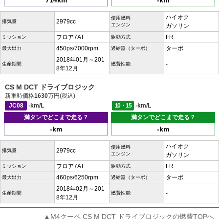
714km
-km
ハイオク
使用燃料
2979cc
排気量
エンジン
ガソリン
フロア7AT
FR
ミッション
駆動方式
450ps/7000rpm
ターボ
最大出力
過給器（ターボ）
2018年01月～201
-
生産期間
燃費性能
8年12月
CS M DCT ドライブロジック
新車時価格
1630
万円(税込)
JC08
-km/L
10・15
-km/L
満タンでどこまで走る？
満タンでどこまで走る？
-km
-km
ハイオク
使用燃料
2979cc
排気量
エンジン
ガソリン
フロア7AT
FR
ミッション
駆動方式
460ps/6250rpm
ターボ
最大出力
過給器（ターボ）
2018年02月～201
-
生産期間
燃費性能
8年12月
▲M4クーペ CS M DCT ドライブロジックの燃費TOPへ