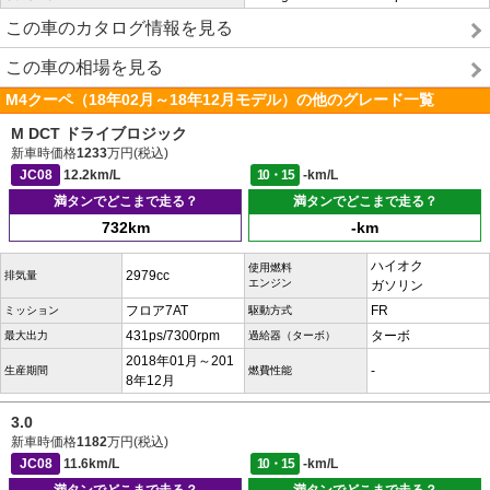
この車のカタログ情報を見る
この車の相場を見る
M4クーペ（18年02月～18年12月モデル）の他のグレード一覧
M DCT ドライブロジック
新車時価格
1233
万円(税込)
JC08
12.2km/L
10・15
-km/L
満タンでどこまで走る？
満タンでどこまで走る？
732km
-km
ハイオク
使用燃料
2979cc
排気量
エンジン
ガソリン
フロア7AT
FR
ミッション
駆動方式
431ps/7300rpm
ターボ
最大出力
過給器（ターボ）
2018年01月～201
-
生産期間
燃費性能
8年12月
3.0
新車時価格
1182
万円(税込)
JC08
11.6km/L
10・15
-km/L