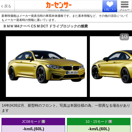
戻る
お気に入り
メニュー
新車時価格はメーカー発表当時の車両本体価格です。また基本情報など、その他の項目について
もメーカー発表時の情報に基いています。
ＢＭＷ M4クーペ CS M DCT ドライブロジックの燃費
1/3
14年(H26)2月、新型時のフロント。写真は本国仕様の為、一部異なる場合があり
ます
JC08モード
10・15モード
-km/L(60L)
-km/L(60L)