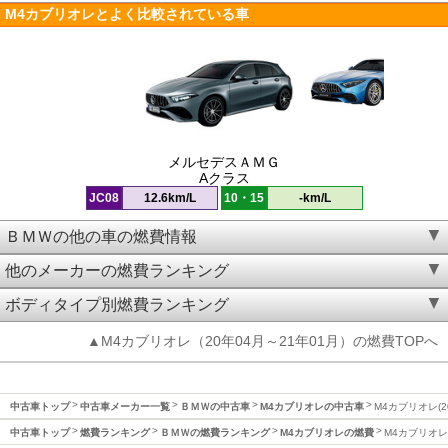
M4カブリオレとよく比較されている車
メルセデスＡＭＧ
Aクラス
JC08
12.6km/L
10・15
-km/L
ＢＭＷの他の車の燃費情報
他のメーカーの燃費ランキング
ボディタイプ別燃費ランキング
▲M4カブリオレ（20年04月～21年01月）の燃費TOPへ
中古車トップ
中古車メーカー一覧
ＢＭＷの中古車
M4カブリオレの中古車
M4カブリオレ(2
中古車トップ
燃費ランキング
ＢＭＷの燃費ランキング
M4カブリオレの燃費
M4カブリオレ(