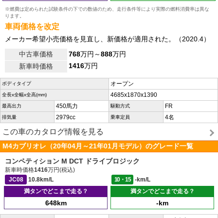
※燃費は定められた試験条件の下での数値のため、走行条件等により実際の燃料消費率は異な
ります。
車両価格を改定
メーカー希望小売価格を見直し、新価格が適用された。（2020.4）
中古車価格
768
万円～
888
万円
1416
万円
新車時価格
オープン
ボディタイプ
4685x1870x1390
全長x全幅x全高(mm)
450馬力
FR
最高出力
駆動方式
2979cc
4名
排気量
乗車定員
この車のカタログ情報を見る
M4カブリオレ（20年04月～21年01月モデル）のグレード一覧
コンペティション M DCT ドライブロジック
新車時価格
1416
万円(税込)
JC08
10.8km/L
10・15
-km/L
満タンでどこまで走る？
満タンでどこまで走る？
648km
-km