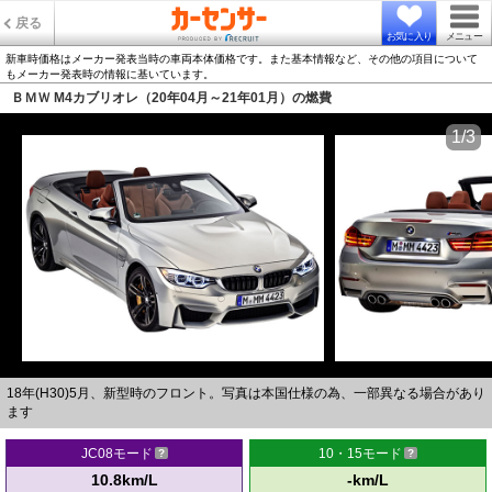
戻る
お気に入り
メニュー
新車時価格はメーカー発表当時の車両本体価格です。また基本情報など、その他の項目について
もメーカー発表時の情報に基いています。
ＢＭＷ M4カブリオレ（20年04月～21年01月）の燃費
1/3
18年(H30)5月、新型時のフロント。写真は本国仕様の為、一部異なる場合があり
ます
JC08モード
10・15モード
10.8km/L
-km/L