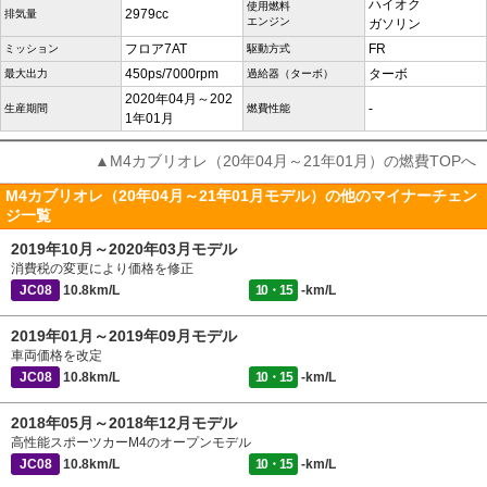
ハイオク
使用燃料
2979cc
排気量
エンジン
ガソリン
フロア7AT
FR
ミッション
駆動方式
450ps/7000rpm
ターボ
最大出力
過給器（ターボ）
2020年04月～202
-
生産期間
燃費性能
1年01月
▲M4カブリオレ（20年04月～21年01月）の燃費TOPへ
M4カブリオレ（20年04月～21年01月モデル）の他のマイナーチェン
ジ一覧
2019年10月～2020年03月モデル
消費税の変更により価格を修正
JC08
10.8km/L
10・15
-km/L
2019年01月～2019年09月モデル
車両価格を改定
JC08
10.8km/L
10・15
-km/L
2018年05月～2018年12月モデル
高性能スポーツカーM4のオープンモデル
JC08
10.8km/L
10・15
-km/L