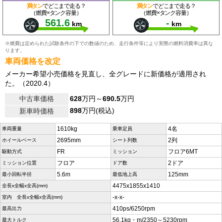
満タン
でどこまで走る？
満タン
でどこまで走る？
（燃費×タンク容量）
（燃費×タンク容量）
561.6
-
km
km
※燃費は定められた試験条件の下での数値のため、走行条件等により実際の燃料消費率は異な
ります。
車両価格を改定
メーカー希望小売価格を見直し、全グレードに新価格が適用され
た。（2020.4）
中古車価格
628
万円～
690.5
万円
898
万円(税込)
新車時価格
1610kg
4名
車両重量
乗車定員
2695mm
2列
ホイールベース
シート列数
FR
フロア6MT
駆動方式
ミッション
フロア
2ドア
ミッション位置
ドア数
5.6m
125mm
最小回転半径
最低地上高
4475x1855x1410
全長x全幅x全高(mm)
-x-x-
室内 全長x全幅x全高(mm)
410ps/6250rpm
最高出力
56.1kg・m/2350～5230rpm
最大トルク