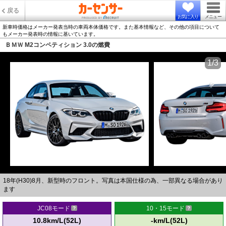
戻る
お気に入り
メニュー
新車時価格はメーカー発表当時の車両本体価格です。また基本情報など、その他の項目について
もメーカー発表時の情報に基いています。
ＢＭＷ M2コンペティション 3.0の燃費
1/3
18年(H30)8月、新型時のフロント。写真は本国仕様の為、一部異なる場合があり
ます
JC08モード
10・15モード
10.8km/L(52L)
-km/L(52L)