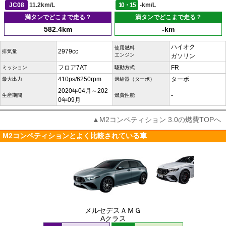
JC08
11.2km/L
10・15
-km/L
満タンでどこまで走る？
満タンでどこまで走る？
582.4km
-km
ハイオク
使用燃料
2979cc
排気量
エンジン
ガソリン
フロア7AT
FR
ミッション
駆動方式
410ps/6250rpm
ターボ
最大出力
過給器（ターボ）
2020年04月～202
-
生産期間
燃費性能
0年09月
▲M2コンペティション 3.0の燃費TOPへ
M2コンペティションとよく比較されている車
メルセデスＡＭＧ
Aクラス