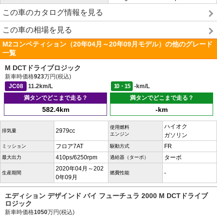
この車のカタログ情報を見る
この車の相場を見る
M2コンペティション（20年04月～20年09月モデル）の他のグレード
一覧
M DCTドライブロジック
新車時価格
923
万円(税込)
JC08
11.2km/L
10・15
-km/L
満タンでどこまで走る？
満タンでどこまで走る？
582.4km
-km
ハイオク
使用燃料
2979cc
排気量
エンジン
ガソリン
フロア7AT
FR
ミッション
駆動方式
410ps/6250rpm
ターボ
最大出力
過給器（ターボ）
2020年04月～202
-
生産期間
燃費性能
0年09月
エディション デザインド バイ フューチュラ 2000 M DCTドライブ
ロジック
新車時価格
1050
万円(税込)