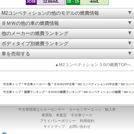
JC08
12.6km/L
10・15
-km/L
M2コンペティションの他のモデルの燃費情報
ＢＭＷの他の車の燃費情報
他のメーカーの燃費ランキング
ボディタイプ別燃費ランキング
車を売却する
▲M2コンペティション 3.0の燃費TOPへ
中古車トップ
中古車メーカー一覧
ＢＭＷの中古車
M2コンペティションの中古車
M2コンペ
中古車トップ
燃費ランキング
ＢＭＷの燃費ランキング
M2コンペティションの燃費
M2コン
中古車情報ならカーセンサー
カーセンサーエッジ・輸入車
車買取・車査定
中古車リース
プライバシーポリシー
利用規約
サイトマップ
お問い合わせ