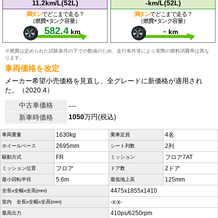
11.2km/L(52L)
-km/L(52L)
満タン
でどこまで走る？
満タン
でどこまで走る？
（燃費×タンク容量）
（燃費×タンク容量）
582.4
-
km
km
※燃費は定められた試験条件の下での数値のため、走行条件等により実際の燃料消費率は異な
ります。
車両価格を改定
メーカー希望小売価格を見直し、全グレードに新価格が適用され
た。（2020.4）
中古車価格
---
1050
万円(税込)
新車時価格
1630kg
4名
車両重量
乗車定員
2695mm
2列
ホイールベース
シート列数
FR
フロア7AT
駆動方式
ミッション
フロア
2ドア
ミッション位置
ドア数
5.6m
125mm
最小回転半径
最低地上高
4475x1855x1410
全長x全幅x全高(mm)
-x-x-
室内 全長x全幅x全高(mm)
410ps/6250rpm
最高出力