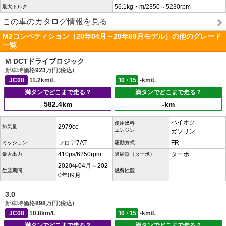
56.1kg・m/2350～5230rpm
最大トルク
この車のカタログ情報を見る
M2コンペティション（20年04月～20年09月モデル）の他のグレード
一覧
M DCTドライブロジック
新車時価格
923
万円(税込)
JC08
11.2km/L
10・15
-km/L
満タンでどこまで走る？
満タンでどこまで走る？
582.4km
-km
ハイオク
使用燃料
2979cc
排気量
エンジン
ガソリン
フロア7AT
FR
ミッション
駆動方式
410ps/6250rpm
ターボ
最大出力
過給器（ターボ）
2020年04月～202
-
生産期間
燃費性能
0年09月
3.0
新車時価格
898
万円(税込)
JC08
10.8km/L
10・15
-km/L
満タンでどこまで走る？
満タンでどこまで走る？