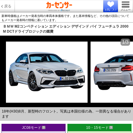
戻る
お気に入り
メニュー
新車時価格はメーカー発表当時の車両本体価格です。また基本情報など、その他の項目について
もメーカー発表時の情報に基いています。
ＢＭＷ M2コンペティション エディション デザインド バイ フューチュラ 2000
M DCTドライブロジックの燃費
1/3
18年(H30)8月、新型時のフロント。写真は本国仕様の為、一部異なる場合があり
ます
JC08モード
10・15モード