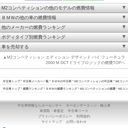
M2コンペティションの他のモデルの燃費情報
ＢＭＷの他の車の燃費情報
他のメーカーの燃費ランキング
ボディタイプ別燃費ランキング
車を売却する
▲M2コンペティション エディション デザインド バイ フューチュラ
2000 M DCTドライブロジックの燃費TOPへ
中古車トップ
中古車メーカー一覧
ＢＭＷの中古車
M2コンペティションの中古車
M2コンペ
中古車トップ
燃費ランキング
ＢＭＷの燃費ランキング
M2コンペティションの燃費
M2コン
中古車情報ならカーセンサー
カーセンサーエッジ・輸入車
車買取・車査定
中古車リース
プライバシーポリシー
利用規約
サイトマップ
お問い合わせ