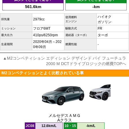
561.6km
-km
ハイオク
使用燃料
2979cc
排気量
エンジン
ガソリン
フロア6MT
FR
ミッション
駆動方式
410ps/6250rpm
ターボ
最大出力
過給器（ターボ）
2020年04月～202
-
生産期間
燃費性能
0年09月
▲M2コンペティション エディション デザインド バイ フューチュラ
2000 M DCTドライブロジックの燃費TOPへ
M2コンペティションとよく比較されている車
メルセデスＡＭＧ
Aクラス
JC08
12.6km/L
10・15
-km/L