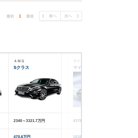
1
前へ
次へ
最初
最後
ＡＭＧ
マイバッハ
Ａ
Sクラス
マイバッハ
S
2340～3321.7万円
4378.5～6490万円
19
470.6万円
1838.3万円
83