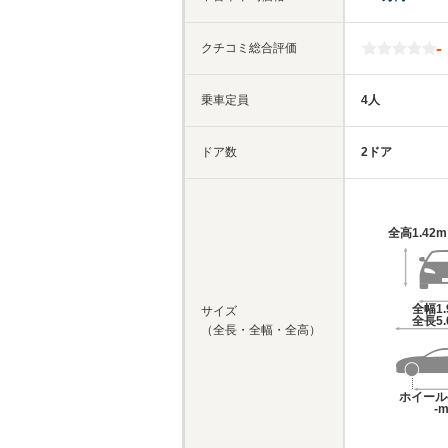
-
クチコミ総合評価
乗車定員
4人
ドア数
2ドア
全高
1.42
全幅
1
サイズ
全長
5
（全長・全幅・全高）
ホイール
-