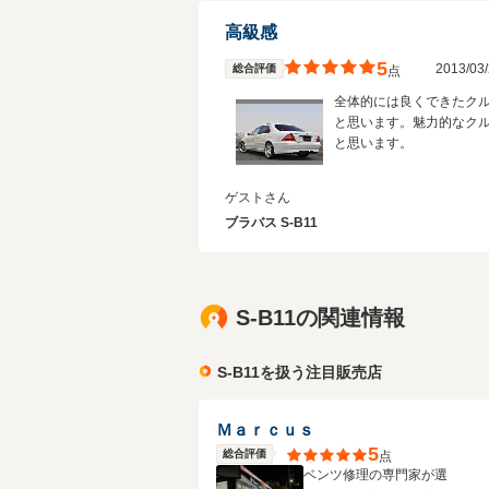
高級感
5
2013/0
総合評価
点
全体的には良くできたク
と思います。魅力的なク
と思います。
ゲストさん
ブラバス S-B11
S-B11の関連情報
S-B11を扱う注目販売店
Ｍａｒｃｕｓ
5
総合評価
点
ベンツ修理の専門家が選