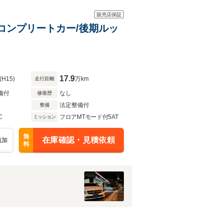
販売店保証
US正規コンプリートカー/後期ルッ
17.9
(H15)
万km
走行距離
備付
なし
修復歴
法定整備付
整備
C
フロアMTモード付5AT
ミッション
無
在庫確認・見積依頼
追加
料