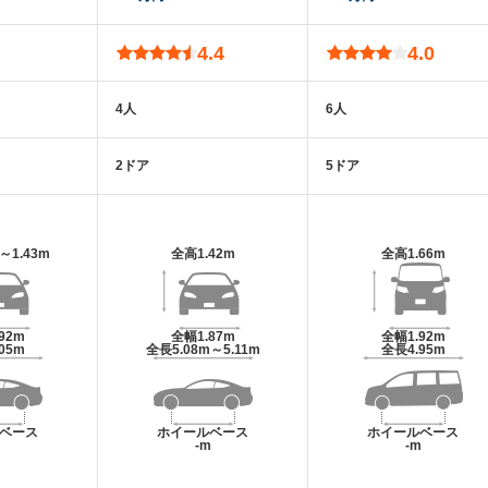
4.4
4.0
4人
6人
2ドア
5ドア
m～1.43m
全高
1.42m
全高
1.66m
.92m
全幅
1.87m
全幅
1.92m
.05m
全長
5.08m～5.11m
全長
4.95m
ベース
ホイールベース
ホイールベース
m
-m
-m