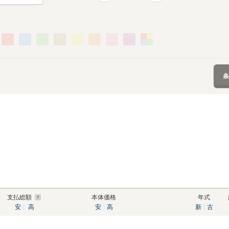
支払総額
本体価格
年式
安
高
安
高
新
古