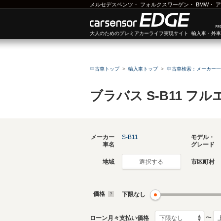
メルセデスベンツ
・
フォルクスワーゲン
・
BMW
・
ア
大人のためのプレミアカーライフ実現サイト 輸入車・外
中古車トップ
輸入車トップ
中古車検索：メーカー一
ブラバス S-B11 
メーカー
S-B11
モデル・
車名
グレード
地域
市区町村
選択する
価格
下限なし
〜
ローン月々支払い価格