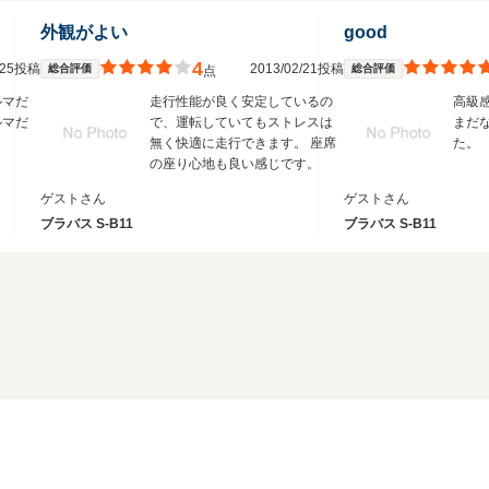
外観がよい
good
4
3/25投稿
2013/02/21投稿
総合評価
総合評価
点
ルマだ
走行性能が良く安定しているの
高級
ルマだ
で、運転していてもストレスは
まだ
無く快適に走行できます。 座席
た。
の座り心地も良い感じです。
ゲストさん
ゲストさん
ブラバス S-B11
ブラバス S-B11