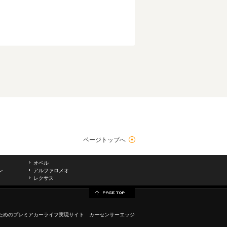
ページトップへ
オペル
ン
アルファロメオ
レクサス
ためのプレミアカーライフ実現サイト カーセンサーエッジ