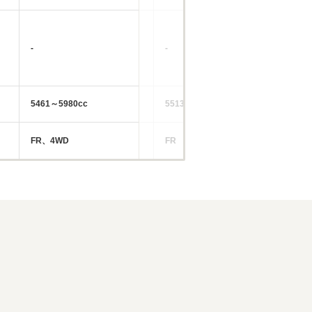
-
-
-
5461～5980cc
5513～5980cc
54
FR、4WD
FR
FR