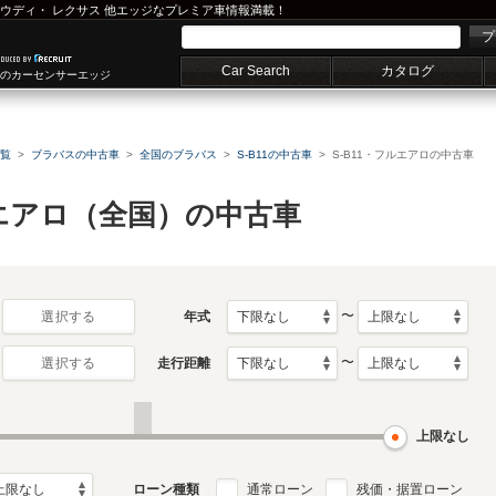
ウディ
・
レクサス
他エッジなプレミア車情報満載！
プ
Car Search
カタログ
車のカーセンサーエッジ
覧
ブラバスの中古車
全国のブラバス
S-B11の中古車
S-B11・フルエアロの中古車
フルエアロ（全国）の中古車
〜
年式
選択する
〜
走行距離
選択する
上限なし
ローン種類
通常ローン
残価・据置ローン