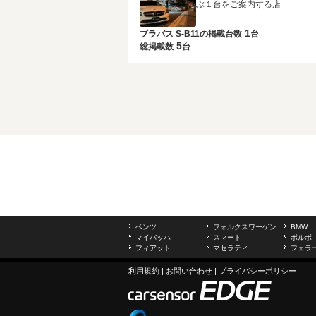
ぶ１台をご案内する店
1
ブラバス S-B11の
掲載台数
台
5
総掲載数
台
ベンツ
フォルクスワーゲン
BMW
マイバッハ
スマート
ボルボ
フィアット
マセラティ
フェラ
利用規約
|
お問い合わせ
|
プライバシーポリシー