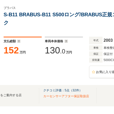
ブラバス
S-B11 BRABUS-B11 S500ロング/BRAB
ク
2003
年式
支払総額
車両本体価格
152
130
車検整
車検
.0
万円
万円
保証付
保証
5000C
排気量
お気に入り
クチコミ評価：
5
点（
32
件）
台をご案内する店
カーセンサーアフター保証取扱店