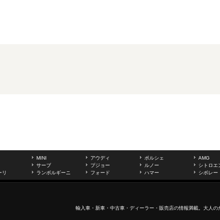
MINI
アウディ
ポルシェ
AMG
サーブ
プジョー
ルノー
シトロエ
ーリ
ランボルギーニ
フォード
ハマー
シボレー
輸入車
・新車・
中古車
・ディーラー・販売店の情報満載。大人の