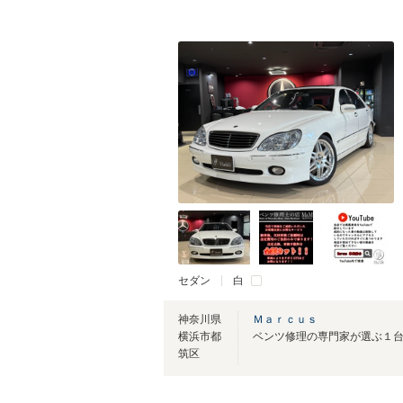
セダン
白
神奈川県
Ｍａｒｃｕｓ
横浜市都
ベンツ修理の専門家が選ぶ１
筑区