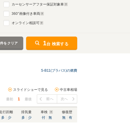
カーセンサーアフター保証対象車
360
°画像付き車両
オンライン相談可
1
条件をクリア
台 検索する
S-B11(ブラバス)の燃費
スライドショーで見る
中古車相場
1
前へ
次へ
最初
最後
走行距離
排気量
車検
修復歴
多
少
多
少
付
無
無
有