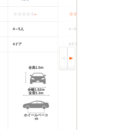
-
4.3
4～5人
4～5人
2
4ドア
4ドア
2
全高
1.5m
全高
1.56m～1.57m
全幅
1.92m
全幅
1.98m
全長
5.3m
全長
5.72m～6.17m
ホイールベース
ホイールベース
-m
-m