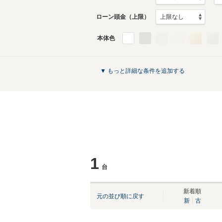
ローン頭金（上限）
本体色
▼ もっと詳細な条件を追加する
1
台
新着順
元の並び順に戻す
新
古