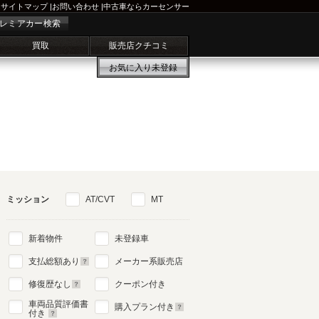
サイトマップ
|
お問い合わせ
|
中古車ならカーセンサー
レミアカー検索
買取
販売店クチコミ
お気に入り
未登録
ミッション
AT/CVT
MT
新着物件
未登録車
支払総額あり
メーカー系販売店
修復歴なし
クーポン付き
車両品質評価書
購入プラン付き
付き