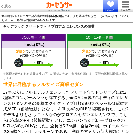
戻る
お気に入り
メニュー
新車時価格はメーカー発表当時の車両本体価格です。また基本情報など、その他の項目について
もメーカー発表時の情報に基いています。
キャデラック フリートウッド ブロアム エレガンスの燃費
JC08モード
10・15モード
-km/L(87L)
-km/L(87L)
満タン
でどこまで走る？
満タン
でどこまで走る？
（燃費×タンク容量）
（燃費×タンク容量）
-
-
km
km
※燃費は定められた試験条件の下での数値のため、走行条件等により実際の燃料消費率は異な
ります。
世界に君臨するフルサイズ高級セダン
17年ぶりにフルモデルチェンジしたフリートウッドシリーズには2
種類のコンポーネンツが存在する。全長5.2m級のCボディのエレガ
ンスセダンとその豪華エグゼクティブ仕様の60スペシャルは駆動方
式がFF（前輪駆動）となり、4.9LのV8のOHVが搭載された。この2
モデルよりもさらに巨大なのがブロアムセダンエレガンスで、こち
らは伝統のFR（後輪駆動）とし、エンジンもシボレーブロックの
5.7LのV8のOHVとした。全長は5.7m超、全幅2m弱、ホイールベー
ス3m超という巨大サルーンである。当時のアメリカ新大統領クリン