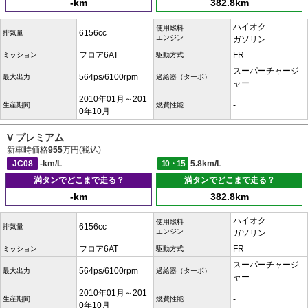
-km
382.8km
ハイオク
使用燃料
6156cc
排気量
エンジン
ガソリン
フロア6AT
FR
ミッション
駆動方式
スーパーチャージ
564ps/6100rpm
最大出力
過給器（ターボ）
ャー
2010年01月～201
-
生産期間
燃費性能
0年10月
V プレミアム
新車時価格
955
万円(税込)
JC08
-km/L
10・15
5.8km/L
満タンでどこまで走る？
満タンでどこまで走る？
-km
382.8km
ハイオク
使用燃料
6156cc
排気量
エンジン
ガソリン
フロア6AT
FR
ミッション
駆動方式
スーパーチャージ
564ps/6100rpm
最大出力
過給器（ターボ）
ャー
2010年01月～201
-
生産期間
燃費性能
0年10月