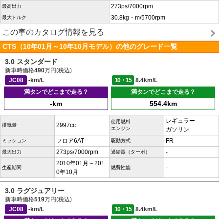
273ps/7000rpm
最高出力
30.8kg・m/5700rpm
最大トルク
この車のカタログ情報を見る
CTS（10年01月～10年10月モデル）の他のグレード一覧
3.0 スタンダード
新車時価格
490
万円(税込)
JC08
-km/L
10・15
8.4km/L
満タンでどこまで走る？
満タンでどこまで走る？
-km
554.4km
レギュラー
使用燃料
2997cc
排気量
エンジン
ガソリン
フロア6AT
FR
ミッション
駆動方式
273ps/7000rpm
-
最大出力
過給器（ターボ）
2010年01月～201
-
生産期間
燃費性能
0年10月
3.0 ラグジュアリー
新車時価格
519
万円(税込)
JC08
-km/L
10・15
8.4km/L