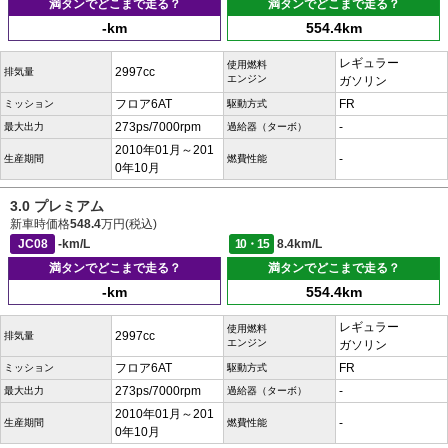
満タンでどこまで走る？
満タンでどこまで走る？
-km
554.4km
レギュラー
使用燃料
2997cc
排気量
エンジン
ガソリン
フロア6AT
FR
ミッション
駆動方式
273ps/7000rpm
-
最大出力
過給器（ターボ）
2010年01月～201
-
生産期間
燃費性能
0年10月
3.0 プレミアム
新車時価格
548.4
万円(税込)
JC08
-km/L
10・15
8.4km/L
満タンでどこまで走る？
満タンでどこまで走る？
-km
554.4km
レギュラー
使用燃料
2997cc
排気量
エンジン
ガソリン
フロア6AT
FR
ミッション
駆動方式
273ps/7000rpm
-
最大出力
過給器（ターボ）
2010年01月～201
-
生産期間
燃費性能
0年10月