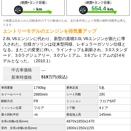
（燃費×タンク容量）
（燃費×タンク容量）
-
554.4
km
km
※燃費は定められた試験条件の下での数値のため、走行条件等により実際の燃料消費率は異な
ります。
エントリーモデルのエンジンを排気量アップ
2.8L V6エンジンに代わり、新型の直噴3.0L V6エンジンが新たに導
入された。仕様ガソリンは従来型同様、レギュラーガソリン仕様と
なる。またこの変更に伴い、ラインナップも刷新され、3.0スタンダ
ード、3.0ラグジュアリー、3.0プレミアム、3.6プレミアムの計4モ
デルとなった。（2010.1）
中古車価格
---
519
万円(税込)
新車時価格
1790kg
5名
車両重量
乗車定員
2880mm
2列
ホイールベース
シート列数
FR
フロア6AT
駆動方式
ミッション
フロア
4ドア
ミッション位置
ドア数
-m
145mm
最小回転半径
最低地上高
4870x1850x1470
全長x全幅x全高(mm)
1800x1350x1155
室内 全長x全幅x全高(mm)