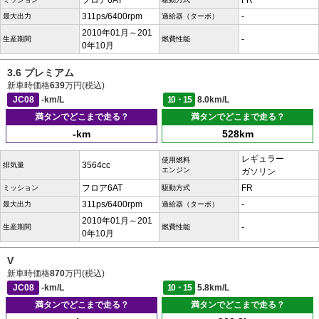
フロア6AT
FR
311ps/6400rpm
-
最大出力
過給器（ターボ）
2010年01月～201
-
生産期間
燃費性能
0年10月
3.6 プレミアム
新車時価格
639
万円(税込)
JC08
-km/L
10・15
8.0km/L
満タンでどこまで走る？
満タンでどこまで走る？
-km
528km
レギュラー
使用燃料
3564cc
排気量
エンジン
ガソリン
フロア6AT
FR
ミッション
駆動方式
311ps/6400rpm
-
最大出力
過給器（ターボ）
2010年01月～201
-
生産期間
燃費性能
0年10月
V
新車時価格
870
万円(税込)
JC08
-km/L
10・15
5.8km/L
満タンでどこまで走る？
満タンでどこまで走る？