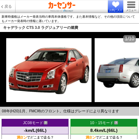
戻る
お気に入り
メニュー
新車時価格はメーカー発表当時の車両本体価格です。また基本情報など、その他の項目について
もメーカー発表時の情報に基いています。
キャデラック CTS 3.0 ラグジュアリーの燃費
1/10
08年(H20)1月、FMC時のフロント。仕様はグレードにより異なります
JC08モード
10・15モード
-km/L(66L)
8.4km/L(66L)
満タン
でどこまで走る？
満タン
でどこまで走る？