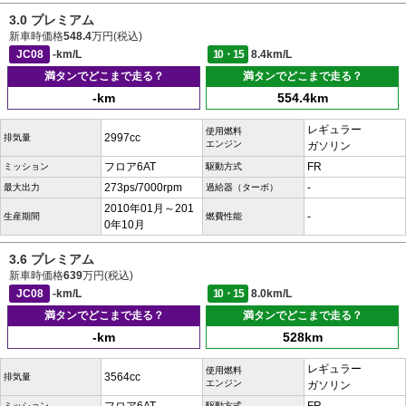
3.0 プレミアム
新車時価格
548.4
万円(税込)
JC08
-km/L
10・15
8.4km/L
満タンでどこまで走る？
満タンでどこまで走る？
-km
554.4km
レギュラー
使用燃料
2997cc
排気量
エンジン
ガソリン
フロア6AT
FR
ミッション
駆動方式
273ps/7000rpm
-
最大出力
過給器（ターボ）
2010年01月～201
-
生産期間
燃費性能
0年10月
3.6 プレミアム
新車時価格
639
万円(税込)
JC08
-km/L
10・15
8.0km/L
満タンでどこまで走る？
満タンでどこまで走る？
-km
528km
レギュラー
使用燃料
3564cc
排気量
エンジン
ガソリン
ミッション
駆動方式