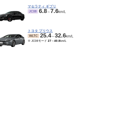
マセラティ ギブリ
6.8
7.6
JC08
～
km/L
トヨタ プリウス
25.4
32.6
WLTC
～
km/L
※ JC08モード
27
～
40.8
km/L