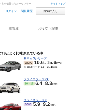
車・中古車情報ならカーセンサー
サイトマップ
ログイン
閲覧履歴
お気に入り
車買取
お役立ち記事
CTSとよく比較されている車
ＢＭＷ 3シリーズ
10.6
15.6
WLTC
～
km/L
※ JC08モード
9.9
～
21.4
km/L
クライスラー 300C
6.4
8.3
10・15
～
km/L
クライスラー 300
5.9
9.2
JC08
～
km/L