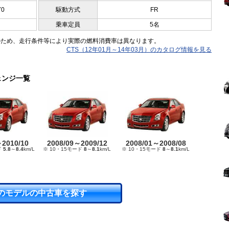
70
駆動方式
FR
乗車定員
5名
のため、走行条件等により実際の燃料消費率は異なります。
CTS（12年01月～14年03月）のカタログ情報を見る
ェンジ一覧
～2010/10
2008/09～2009/12
2008/01～2008/08
ド
5.8
～
8.4
km/L
※ 10・15モード
8
～
8.1
km/L
※ 10・15モード
8
～
8.1
km/L
のモデルの中古車を探す