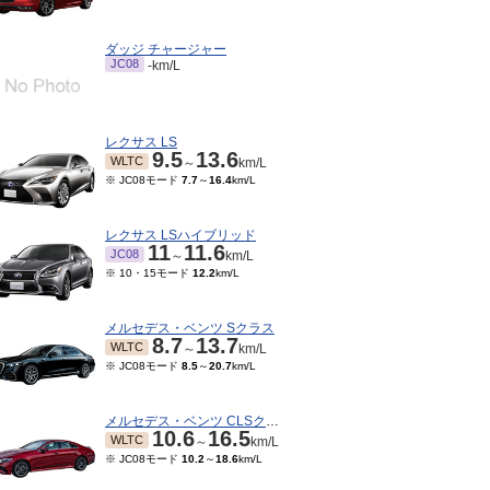
ダッジ チャージャー
JC08
-km/L
レクサス LS
9.5
13.6
WLTC
～
km/L
※ JC08モード
7.7
～
16.4
km/L
レクサス LSハイブリッド
11
11.6
JC08
～
km/L
※ 10・15モード
12.2
km/L
メルセデス・ベンツ Sクラス
8.7
13.7
WLTC
～
km/L
※ JC08モード
8.5
～
20.7
km/L
メルセデス・ベンツ CLSクラス
10.6
16.5
WLTC
～
km/L
※ JC08モード
10.2
～
18.6
km/L