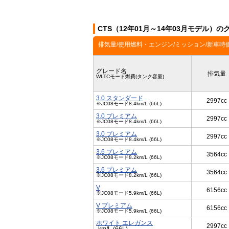
CTS（12年01月～14年03月モデル）の
排気量/使用燃料・エンジン/ミッション/新車時
グレード名
排気量
WLTCモード燃費(タンク容量)
3.0 スタンダード
2997cc
※JC08モード8.4km/L (66L)
3.0 プレミアム
2997cc
※JC08モード8.4km/L (66L)
3.0 プレミアム
2997cc
※JC08モード8.4km/L (66L)
3.6 プレミアム
3564cc
※JC08モード8.2km/L (66L)
3.6 プレミアム
3564cc
※JC08モード8.2km/L (66L)
V
6156cc
※JC08モード5.9km/L (66L)
V プレミアム
6156cc
※JC08モード5.9km/L (66L)
ホワイト エレガンス
2997cc