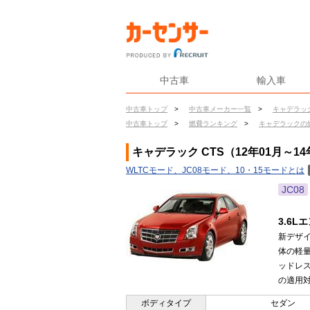
中古車
輸入車
中古車トップ
>
中古車メーカー一覧
>
キャデラッ
中古車トップ
>
燃費ランキング
>
キャデラックの
キャデラック CTS（12年01月～1
WLTCモード、JC08モード、10・15モードとは
JC08
3.6
新デザイ
体の軽
ッドレス
の適用対
ボディタイプ
セダン