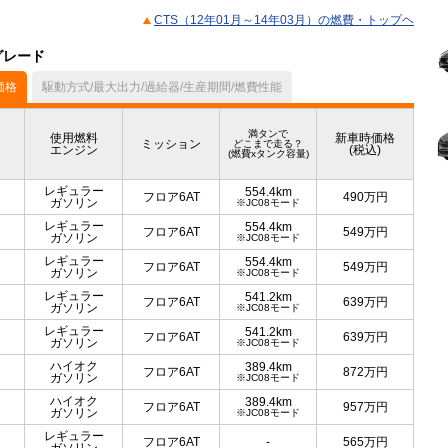
CTS（12年01月～14年03月）の燃費・トップヘ
グレード
価格
駆動方式/最大出力/過給器/生産期間/燃費性能
満タンで
使用燃料
新車時価格
ミッション
どこまで走る？
エンジン
(税込)
(燃費xタンク容量)
レギュラー
554.4km
フロア6AT
490
万円
ガソリン
※JC08モード
レギュラー
554.4km
フロア6AT
549
万円
ガソリン
※JC08モード
レギュラー
554.4km
フロア6AT
549
万円
ガソリン
※JC08モード
レギュラー
541.2km
フロア6AT
639
万円
ガソリン
※JC08モード
レギュラー
541.2km
フロア6AT
639
万円
ガソリン
※JC08モード
ハイオク
389.4km
フロア6AT
872
万円
ガソリン
※JC08モード
ハイオク
389.4km
フロア6AT
957
万円
ガソリン
※JC08モード
レギュラー
フロア6AT
-
565
万円