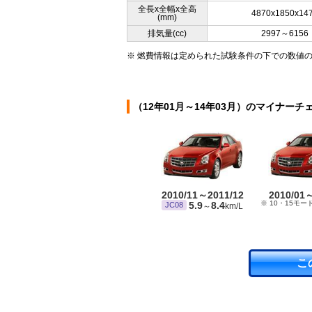
全長x全幅x全高
4870x1850x14
(mm)
排気量(cc)
2997～6156
※ 燃費情報は定められた試験条件の下での数値
（12年01月～14年03月）のマイナーチ
2010/11～2011/12
2010/01
※ 10・15モー
5.9
8.4
JC08
～
km/L
こ