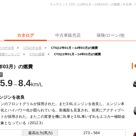
キャデラック CTS（12年01月～14年03月）の燃費 | 中古
カタログ
中古車販売店
保険/ローン/他
クの中古車
>
CTSの中古車
>
CTS(12年01月～14年03月)の燃費
燃費ランキング
>
CTSの燃費
>
CTS(12年01月～14年03月)の燃費
4年03月）の燃費
？
5.9
8.4
～
km/L
Lエンジンを改良
ンのフロントグリルが採用された。また3.6Lエンジンを改良し、エンジン本
量化とハイパワー化が図られている。装備面も見直され、前席にアクティブヘ
トが採用された。またこの変更を機に3L車と3.6L車いずれもエコカー補助金
象となっている（2012.3）
最高出力(馬力)
273～564