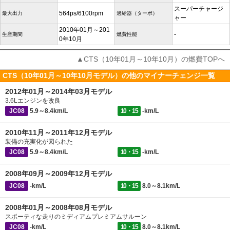
スーパーチャージ
564ps/6100rpm
最大出力
過給器（ターボ）
ャー
2010年01月～201
-
生産期間
燃費性能
0年10月
▲CTS（10年01月～10年10月）の燃費TOPへ
CTS（10年01月～10年10月モデル）の他のマイナーチェンジ一覧
2012年01月～2014年03月モデル
3.6Lエンジンを改良
JC08
5.9～8.4km/L
10・15
-km/L
2010年11月～2011年12月モデル
装備の充実化が図られた
JC08
5.9～8.4km/L
10・15
-km/L
2008年09月～2009年12月モデル
JC08
-km/L
10・15
8.0～8.1km/L
2008年01月～2008年08月モデル
スポーティな走りのミディアムプレミアムサルーン
JC08
-km/L
10・15
8.0～8.1km/L