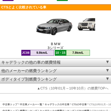
CTSとよく比較されている車
ＢＭＷ
3シリーズ
JC08
9.9km/L
10・15
7.9km/L
キャデラックの他の車の燃費情報
他のメーカーの燃費ランキング
ボディタイプ別燃費ランキング
▲CTS（10年01月～10年10月）の燃費TOPへ
中古車トップ
中古車メーカー一覧
キャデラックの中古車
CTSの中古車
CTS(10年01月～1
中古車トップ
燃費ランキング
キャデラックの燃費ランキング
CTSの燃費
CTS(10年01月