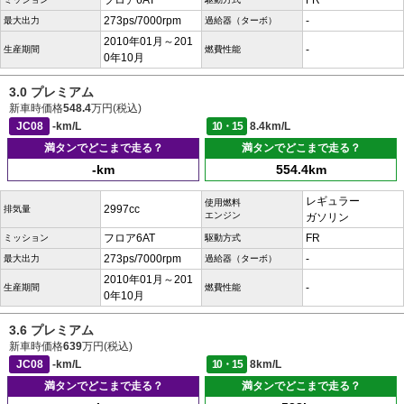
フロア6AT
FR
273ps/7000rpm
-
最大出力
過給器（ターボ）
2010年01月～201
-
生産期間
燃費性能
0年10月
3.0 プレミアム
新車時価格
548.4
万円(税込)
JC08
-km/L
10・15
8.4km/L
満タンでどこまで走る？
満タンでどこまで走る？
-km
554.4km
レギュラー
使用燃料
2997cc
排気量
エンジン
ガソリン
フロア6AT
FR
ミッション
駆動方式
273ps/7000rpm
-
最大出力
過給器（ターボ）
2010年01月～201
-
生産期間
燃費性能
0年10月
3.6 プレミアム
新車時価格
639
万円(税込)
JC08
-km/L
10・15
8km/L
満タンでどこまで走る？
満タンでどこまで走る？