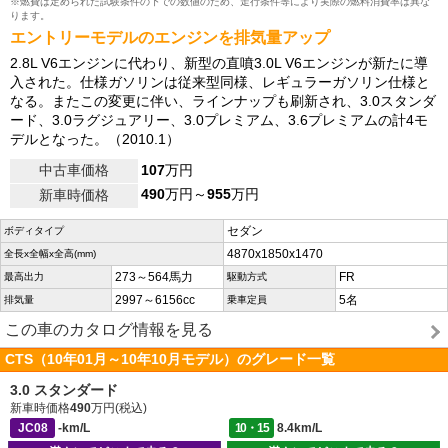
※燃費は定められた試験条件の下での数値のため、走行条件等により実際の燃料消費率は異な
ります。
エントリーモデルのエンジンを排気量アップ
2.8L V6エンジンに代わり、新型の直噴3.0L V6エンジンが新たに導
入された。仕様ガソリンは従来型同様、レギュラーガソリン仕様と
なる。またこの変更に伴い、ラインナップも刷新され、3.0スタンダ
ード、3.0ラグジュアリー、3.0プレミアム、3.6プレミアムの計4モ
デルとなった。（2010.1）
中古車価格
107
万円
490
万円～
955
万円
新車時価格
セダン
ボディタイプ
4870x1850x1470
全長x全幅x全高(mm)
273～564馬力
FR
最高出力
駆動方式
2997～6156cc
5名
排気量
乗車定員
この車のカタログ情報を見る
CTS（10年01月～10年10月モデル）のグレード一覧
3.0 スタンダード
新車時価格
490
万円(税込)
JC08
-km/L
10・15
8.4km/L