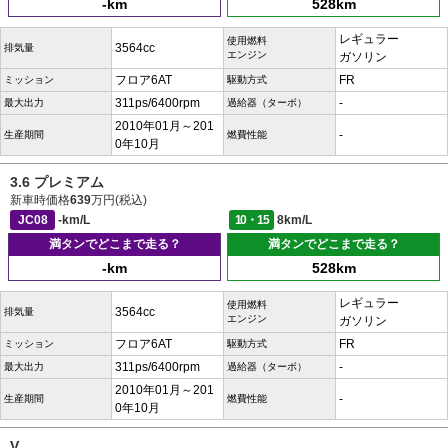
-km
528km
レギュラー
使用燃料
3564cc
排気量
エンジン
ガソリン
フロア6AT
FR
ミッション
駆動方式
311ps/6400rpm
-
最大出力
過給器（ターボ）
2010年01月～201
-
生産期間
燃費性能
0年10月
3.6 プレミアム
新車時価格
639
万円(税込)
JC08
-km/L
10・15
8km/L
満タンでどこまで走る？
満タンでどこまで走る？
-km
528km
レギュラー
使用燃料
3564cc
排気量
エンジン
ガソリン
フロア6AT
FR
ミッション
駆動方式
311ps/6400rpm
-
最大出力
過給器（ターボ）
2010年01月～201
-
生産期間
燃費性能
0年10月
V