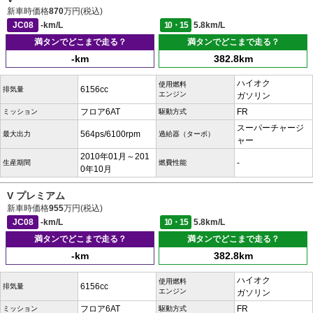
新車時価格
870
万円(税込)
JC08
-km/L
10・15
5.8km/L
満タンでどこまで走る？
満タンでどこまで走る？
-km
382.8km
ハイオク
使用燃料
6156cc
排気量
エンジン
ガソリン
フロア6AT
FR
ミッション
駆動方式
スーパーチャージ
564ps/6100rpm
最大出力
過給器（ターボ）
ャー
2010年01月～201
-
生産期間
燃費性能
0年10月
V プレミアム
新車時価格
955
万円(税込)
JC08
-km/L
10・15
5.8km/L
満タンでどこまで走る？
満タンでどこまで走る？
-km
382.8km
ハイオク
使用燃料
6156cc
排気量
エンジン
ガソリン
フロア6AT
FR
ミッション
駆動方式