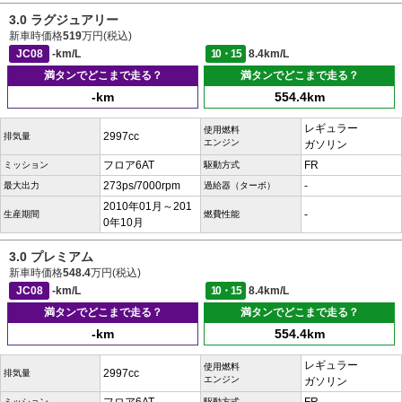
3.0 ラグジュアリー
新車時価格
519
万円(税込)
JC08
-km/L
10・15
8.4km/L
満タンでどこまで走る？
満タンでどこまで走る？
-km
554.4km
レギュラー
使用燃料
2997cc
排気量
エンジン
ガソリン
フロア6AT
FR
ミッション
駆動方式
273ps/7000rpm
-
最大出力
過給器（ターボ）
2010年01月～201
-
生産期間
燃費性能
0年10月
3.0 プレミアム
新車時価格
548.4
万円(税込)
JC08
-km/L
10・15
8.4km/L
満タンでどこまで走る？
満タンでどこまで走る？
-km
554.4km
レギュラー
使用燃料
2997cc
排気量
エンジン
ガソリン
ミッション
駆動方式