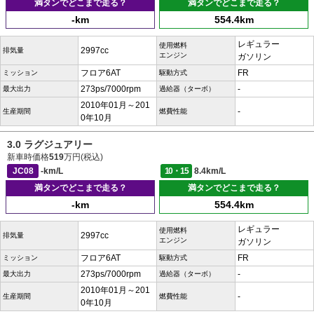
満タンでどこまで走る？
満タンでどこまで走る？
-km
554.4km
レギュラー
使用燃料
2997cc
排気量
エンジン
ガソリン
フロア6AT
FR
ミッション
駆動方式
273ps/7000rpm
-
最大出力
過給器（ターボ）
2010年01月～201
-
生産期間
燃費性能
0年10月
3.0 ラグジュアリー
新車時価格
519
万円(税込)
JC08
-km/L
10・15
8.4km/L
満タンでどこまで走る？
満タンでどこまで走る？
-km
554.4km
レギュラー
使用燃料
2997cc
排気量
エンジン
ガソリン
フロア6AT
FR
ミッション
駆動方式
273ps/7000rpm
-
最大出力
過給器（ターボ）
2010年01月～201
-
生産期間
燃費性能
0年10月