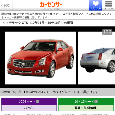
戻る
お気に入り
メニュー
新車時価格はメーカー発表当時の車両本体価格です。また基本情報など、その他の項目について
もメーカー発表時の情報に基いています。
キャデラック CTS（10年01月～10年10月）の燃費
1/10
08年(H20)1月、FMC時のフロント。仕様はグレードにより異なります
JC08モード
10・15モード
-km/L
5.8～8.4km/L