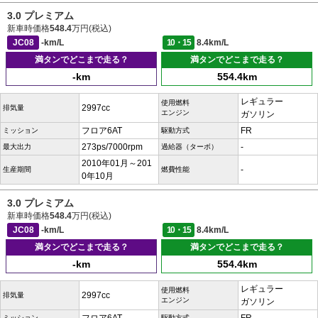
3.0 プレミアム
新車時価格
548.4
万円(税込)
JC08
-km/L
10・15
8.4km/L
満タンでどこまで走る？
満タンでどこまで走る？
-km
554.4km
レギュラー
使用燃料
2997cc
排気量
エンジン
ガソリン
フロア6AT
FR
ミッション
駆動方式
273ps/7000rpm
-
最大出力
過給器（ターボ）
2010年01月～201
-
生産期間
燃費性能
0年10月
3.0 プレミアム
新車時価格
548.4
万円(税込)
JC08
-km/L
10・15
8.4km/L
満タンでどこまで走る？
満タンでどこまで走る？
-km
554.4km
レギュラー
使用燃料
2997cc
排気量
エンジン
ガソリン
ミッション
駆動方式