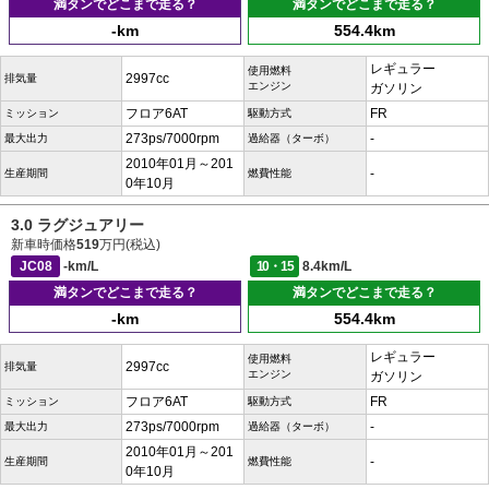
満タンでどこまで走る？
満タンでどこまで走る？
-km
554.4km
レギュラー
使用燃料
2997cc
排気量
エンジン
ガソリン
フロア6AT
FR
ミッション
駆動方式
273ps/7000rpm
-
最大出力
過給器（ターボ）
2010年01月～201
-
生産期間
燃費性能
0年10月
3.0 ラグジュアリー
新車時価格
519
万円(税込)
JC08
-km/L
10・15
8.4km/L
満タンでどこまで走る？
満タンでどこまで走る？
-km
554.4km
レギュラー
使用燃料
2997cc
排気量
エンジン
ガソリン
フロア6AT
FR
ミッション
駆動方式
273ps/7000rpm
-
最大出力
過給器（ターボ）
2010年01月～201
-
生産期間
燃費性能
0年10月