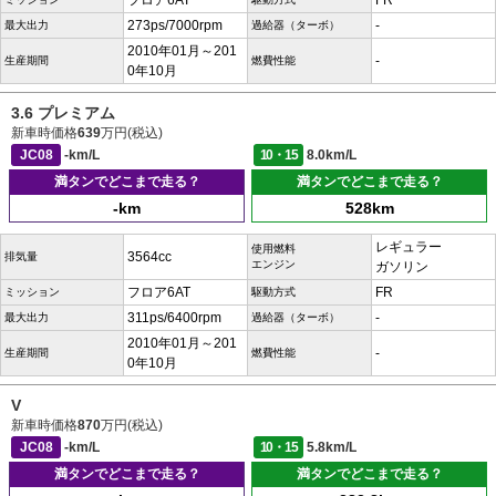
フロア6AT
FR
273ps/7000rpm
-
最大出力
過給器（ターボ）
2010年01月～201
-
生産期間
燃費性能
0年10月
3.6 プレミアム
新車時価格
639
万円(税込)
JC08
-km/L
10・15
8.0km/L
満タンでどこまで走る？
満タンでどこまで走る？
-km
528km
レギュラー
使用燃料
3564cc
排気量
エンジン
ガソリン
フロア6AT
FR
ミッション
駆動方式
311ps/6400rpm
-
最大出力
過給器（ターボ）
2010年01月～201
-
生産期間
燃費性能
0年10月
V
新車時価格
870
万円(税込)
JC08
-km/L
10・15
5.8km/L
満タンでどこまで走る？
満タンでどこまで走る？