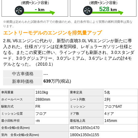
（燃費×タンク容量）
（燃費×タンク容量）
-
528
km
km
※燃費は定められた試験条件の下での数値のため、走行条件等により実際の燃料消費率は異な
ります。
エントリーモデルのエンジンを排気量アップ
2.8L V6エンジンに代わり、新型の直噴3.0L V6エンジンが新たに導
入された。仕様ガソリンは従来型同様、レギュラーガソリン仕様と
なる。またこの変更に伴い、ラインナップも刷新され、3.0スタンダ
ード、3.0ラグジュアリー、3.0プレミアム、3.6プレミアムの計4モ
デルとなった。（2010.1）
中古車価格
---
639
万円(税込)
新車時価格
1810kg
5名
車両重量
乗車定員
2880mm
2列
ホイールベース
シート列数
FR
フロア6AT
駆動方式
ミッション
フロア
4ドア
ミッション位置
ドア数
-m
145mm
最小回転半径
最低地上高
4870x1850x1470
全長x全幅x全高(mm)
1800x1350x1155
室内 全長x全幅x全高(mm)