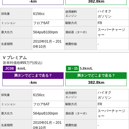
-km
382.8km
ハイオク
使用燃料
6156cc
排気量
エンジン
ガソリン
フロア6AT
FR
ミッション
駆動方式
スーパーチャージ
564ps/6100rpm
最大出力
過給器（ターボ）
ャー
2010年01月～201
-
生産期間
燃費性能
0年10月
V プレミアム
新車時価格
955
万円(税込)
JC08
-km/L
10・15
5.8km/L
満タンでどこまで走る？
満タンでどこまで走る？
-km
382.8km
ハイオク
使用燃料
6156cc
排気量
エンジン
ガソリン
フロア6AT
FR
ミッション
駆動方式
スーパーチャージ
564ps/6100rpm
最大出力
過給器（ターボ）
ャー
2010年01月～201
-
生産期間
燃費性能
0年10月