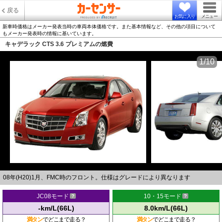
戻る
お気に入り
メニュー
新車時価格はメーカー発表当時の車両本体価格です。また基本情報など、その他の項目について
もメーカー発表時の情報に基いています。
キャデラック CTS 3.6 プレミアムの燃費
1/10
08年(H20)1月、FMC時のフロント。仕様はグレードにより異なります
JC08モード
10・15モード
-km/L(66L)
8.0km/L(66L)
満タン
でどこまで走る？
満タン
でどこまで走る？