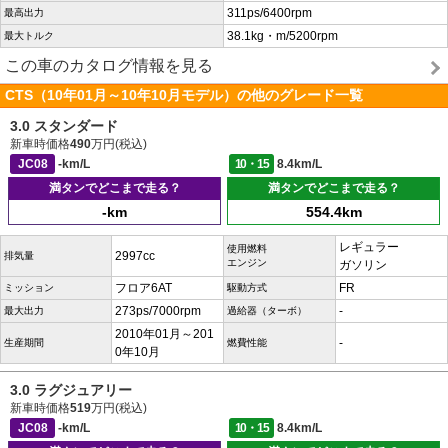
311ps/6400rpm
最高出力
38.1kg・m/5200rpm
最大トルク
この車のカタログ情報を見る
CTS（10年01月～10年10月モデル）の他のグレード一覧
3.0 スタンダード
新車時価格
490
万円(税込)
JC08
-km/L
10・15
8.4km/L
満タンでどこまで走る？
満タンでどこまで走る？
-km
554.4km
レギュラー
使用燃料
2997cc
排気量
エンジン
ガソリン
フロア6AT
FR
ミッション
駆動方式
273ps/7000rpm
-
最大出力
過給器（ターボ）
2010年01月～201
-
生産期間
燃費性能
0年10月
3.0 ラグジュアリー
新車時価格
519
万円(税込)
JC08
-km/L
10・15
8.4km/L