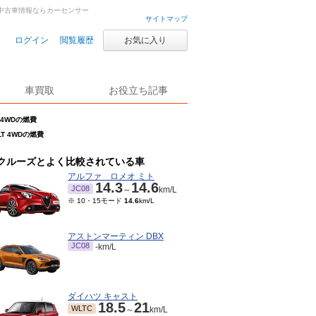
古車・中古車情報ならカーセンサー
サイトマップ
ログイン
閲覧履歴
お気に入り
車買取
お役立ち記事
T 4WDの燃費
LT 4WDの燃費
クルーズとよく比較されている車
アルファ ロメオ ミト
14.3
14.6
JC08
～
km/L
※ 10・15モード
14.6
km/L
アストンマーティン DBX
JC08
-km/L
ダイハツ キャスト
18.5
21
WLTC
～
km/L