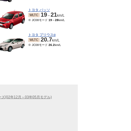
トヨタ パッソ
19
21
WLTC
～
km/L
※ JC08モード
19
～
28
km/L
トヨタ プリウスα
20.7
WLTC
km/L
※ JC08モード
26.2
km/L
ズ(02年12月～03年05月モデル)