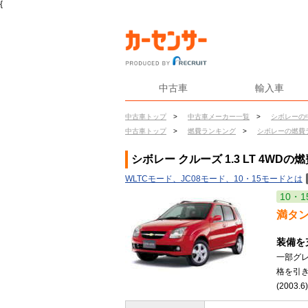
{
中古車
輸入車
中古車トップ
>
中古車メーカー一覧
>
シボレーの
中古車トップ
>
燃費ランキング
>
シボレーの燃費
シボレー クルーズ 1.3 LT 4WDの
WLTCモード、JC08モード、10・15モードとは
10・1
満タ
装備を
一部グ
格を引
(2003.6)