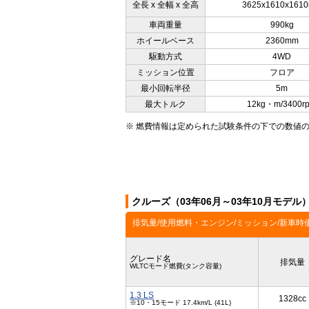
全長 x 全幅 x 全高
3625x1610x161
車両重量
990kg
ホイールベース
2360mm
駆動方式
4WD
ミッション位置
フロア
最小回転半径
5m
最大トルク
12kg・m/3400r
※ 燃費情報は定められた試験条件の下での数値
クルーズ（03年06月～03年10月モデ
排気量/使用燃料・エンジン/ミッション/新車時
グレード名
排気量
WLTCモード燃費(タンク容量)
1.3 LS
1328cc
※10・15モード 17.4km/L (41L)