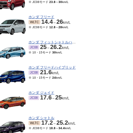
※ JC08モード
23.8
～
30
km/L
ホンダ フリード
14.4
26
WLTC
～
km/L
※ JC08モード
12.8
～
28
km/L
ホンダ フィットシャトルハイブリッド
25
26.2
JC08
～
km/L
※ 10・15モード
30
km/L
ホンダ フリードハイブリッド
21.6
JC08
km/L
※ 10・15モード
24
km/L
ホンダ ジェイド
17.6
25
JC08
～
km/L
ホンダ シャトル
17.2
25.2
WLTC
～
km/L
※ JC08モード
18.8
～
34.4
km/L