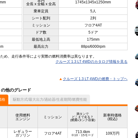
室内
0mm
1745x1345x1250mm
全長 x 全幅 x 全高
乗車定員
5人
シート配列
2列
ミッション
フロア4AT
ドア数
5ドア
最低地上高
175mm
pm
最高出力
88ps/6000rpm
のため、走行条件等により実際の燃料消費率は異なります。
クルーズ 1.3 LT 4WDのカタログ情報を見る
クルーズ 1.3 LT 4WDの燃費・トップヘ
ル）の他のグレード
価格
駆動方式/最大出力/過給器/生産期間/燃費性能
満タンで
使用燃料
新車時価格
ミッション
どこまで走る？
エンジン
(税込)
(燃費xタンク容量)
レギュラー
713.4km
フロア4AT
109
万円
ガソリン
※10・15モード