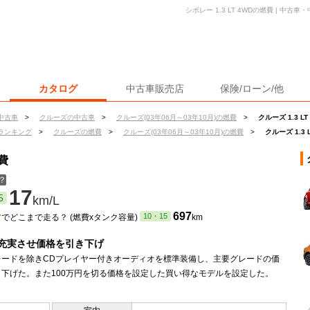
シボレー 1.3 LT 4WDの燃費 | 中
カタログ
中古車販売店
保険/ローン/他
中古車
>
クルーズの中古車
>
クルーズ(03年06月～03年10月)の燃費
>
クルーズ 1.3 L
ランキング
>
クルーズの燃費
>
クルーズ(03年06月～03年10月)の燃費
>
クルーズ 1.3 
燃費
？
17
5
km/L
ン
697
10・15
でどこまで走る？ (燃費xタンク容量)
km
充実させ価格を引き下げ
レードを除きCDプレイヤー付きオーディオを標準装備し、主要グレードの価
き下げた。また100万円を切る価格を設定した買い得なモデルを設定した。