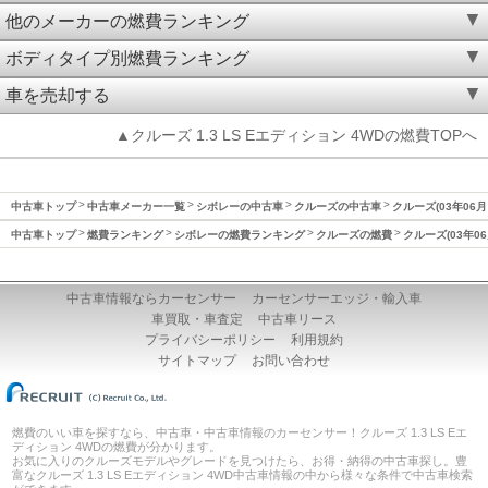
他のメーカーの燃費ランキング
ボディタイプ別燃費ランキング
車を売却する
▲クルーズ 1.3 LS Eエディション 4WDの燃費TOPへ
中古車トップ
中古車メーカー一覧
シボレーの中古車
クルーズの中古車
クルーズ(03年06月
中古車トップ
燃費ランキング
シボレーの燃費ランキング
クルーズの燃費
クルーズ(03年0
中古車情報ならカーセンサー
カーセンサーエッジ・輸入車
車買取・車査定
中古車リース
プライバシーポリシー
利用規約
サイトマップ
お問い合わせ
燃費のいい車を探すなら、中古車・中古車情報のカーセンサー！クルーズ 1.3 LS Eエ
ディション 4WDの燃費が分かります。
お気に入りのクルーズモデルやグレードを見つけたら、お得・納得の中古車探し。豊
富なクルーズ 1.3 LS Eエディション 4WD中古車情報の中から様々な条件で中古車検索