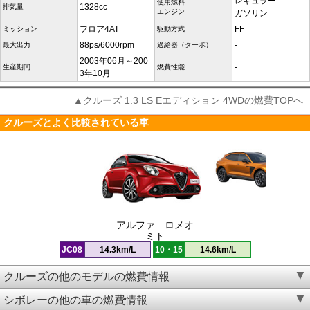
レギュラー
使用燃料
1328cc
排気量
エンジン
ガソリン
フロア4AT
FF
ミッション
駆動方式
88ps/6000rpm
-
最大出力
過給器（ターボ）
2003年06月～200
-
生産期間
燃費性能
3年10月
▲クルーズ 1.3 LS Eエディション 4WDの燃費TOPへ
クルーズとよく比較されている車
アルファ ロメオ
ミト
JC08
14.3km/L
10・15
14.6km/L
クルーズの他のモデルの燃費情報
シボレーの他の車の燃費情報