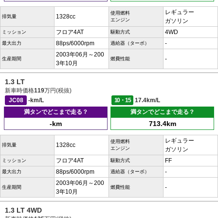
レギュラー
使用燃料
1328cc
排気量
エンジン
ガソリン
フロア4AT
4WD
ミッション
駆動方式
88ps/6000rpm
-
最大出力
過給器（ターボ）
2003年06月～200
-
生産期間
燃費性能
3年10月
1.3 LT
新車時価格
119
万円(税抜)
JC08
-km/L
10・15
17.4km/L
満タンでどこまで走る？
満タンでどこまで走る？
-km
713.4km
レギュラー
使用燃料
1328cc
排気量
エンジン
ガソリン
フロア4AT
FF
ミッション
駆動方式
88ps/6000rpm
-
最大出力
過給器（ターボ）
2003年06月～200
-
生産期間
燃費性能
3年10月
1.3 LT 4WD