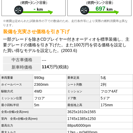
（燃費×タンク容量）
（燃費×タンク容量）
-
697
km
km
※燃費は定められた試験条件の下での数値のため、走行条件等により実際の燃料消費率は異な
ります。
装備を充実させ価格を引き下げ
一部グレードを除きCDプレイヤー付きオーディオを標準装備し、主
要グレードの価格を引き下げた。また100万円を切る価格を設定し
た買い得なモデルを設定した。(2003.6)
中古車価格
---
114
万円(税抜)
新車時価格
990kg
5名
車両重量
乗車定員
2360mm
2列
ホイールベース
シート列数
4WD
フロア4AT
駆動方式
ミッション
フロア
5ドア
ミッション位置
ドア数
5m
175mm
最小回転半径
最低地上高
3625x1610x1565
全長x全幅x全高(mm)
1745x1385x1250
室内 全長x全幅x全高(mm)
88ps/6000rpm
最高出力
12kg・m/3400rpm
最大トルク