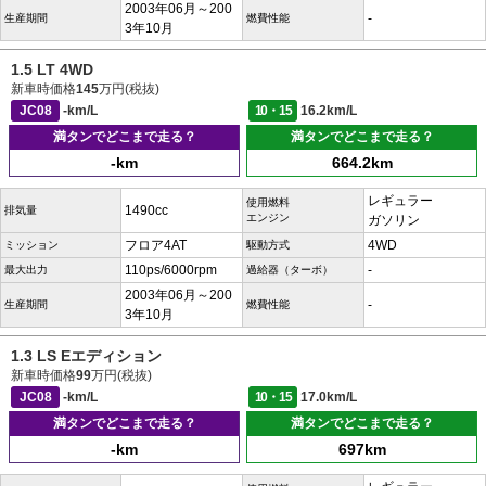
2003年06月～200
-
生産期間
燃費性能
3年10月
1.5 LT 4WD
新車時価格
145
万円(税抜)
JC08
-km/L
10・15
16.2km/L
満タンでどこまで走る？
満タンでどこまで走る？
-km
664.2km
レギュラー
使用燃料
1490cc
排気量
エンジン
ガソリン
フロア4AT
4WD
ミッション
駆動方式
110ps/6000rpm
-
最大出力
過給器（ターボ）
2003年06月～200
-
生産期間
燃費性能
3年10月
1.3 LS Eエディション
新車時価格
99
万円(税抜)
JC08
-km/L
10・15
17.0km/L
満タンでどこまで走る？
満タンでどこまで走る？
-km
697km