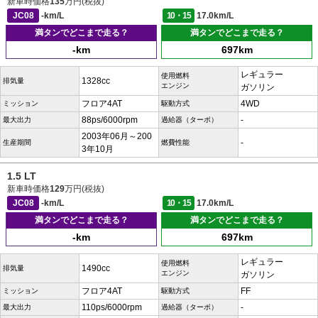
新車時価格
135
万円(税抜)
JC08
-km/L
10・15
17.0km/L
満タンでどこまで走る？
満タンでどこまで走る？
-km
697km
レギュラー
使用燃料
1328cc
排気量
エンジン
ガソリン
フロア4AT
4WD
ミッション
駆動方式
88ps/6000rpm
-
最大出力
過給器（ターボ）
2003年06月～200
-
生産期間
燃費性能
3年10月
1.5 LT
新車時価格
129
万円(税抜)
JC08
-km/L
10・15
17.0km/L
満タンでどこまで走る？
満タンでどこまで走る？
-km
697km
レギュラー
使用燃料
1490cc
排気量
エンジン
ガソリン
フロア4AT
FF
ミッション
駆動方式
110ps/6000rpm
-
最大出力
過給器（ターボ）