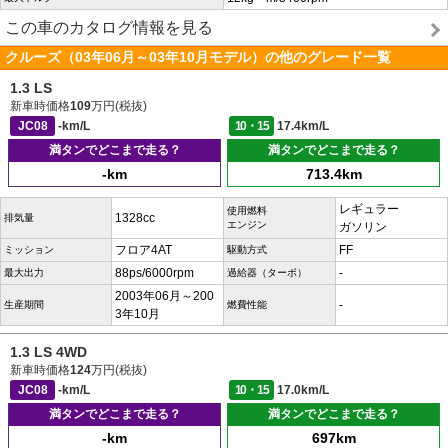
この車のカタログ情報を見る
クルーズ（03年06月～03年10月モデル）の他のグレード一覧
1.3 LS
新車時価格
109
万円(税抜)
JC08
-km/L
10・15
17.4km/L
満タンでどこまで走る？
満タンでどこまで走る？
-km
713.4km
レギュラー
使用燃料
1328cc
排気量
エンジン
ガソリン
フロア4AT
FF
ミッション
駆動方式
88ps/6000rpm
-
最大出力
過給器（ターボ）
2003年06月～200
-
生産期間
燃費性能
3年10月
1.3 LS 4WD
新車時価格
124
万円(税抜)
JC08
-km/L
10・15
17.0km/L
満タンでどこまで走る？
満タンでどこまで走る？
-km
697km