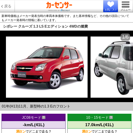
戻る
お気に入り
メニュー
新車時価格はメーカー発表当時の車両本体価格です。また基本情報など、その他の項目について
もメーカー発表時の情報に基いています。
シボレー クルーズ 1.3 LS Eエディション 4WDの燃費
1/6
01年(H13)11月、新型時の1.3 Eのフロント
JC08モード
10・15モード
-km/L(41L)
17.0km/L(41L)
満タン
でどこまで走る？
満タン
でどこまで走る？