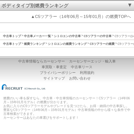
ボディタイプ別燃費ランキング
▲C5ツアラー（14年06月～15年01月）の燃費TOPへ
中古車トップ
中古車メーカー一覧
シトロエンの中古車
C5ツアラーの中古車
C5ツアラー(1
中古車トップ
燃費ランキング
シトロエンの燃費ランキング
C5ツアラーの燃費
C5ツアラー(
中古車情報ならカーセンサー
カーセンサーエッジ・輸入車
車買取・車査定
中古車リース
プライバシーポリシー
利用規約
サイトマップ
お問い合わせ
燃費のいい車を探すなら、中古車・中古車情報のカーセンサー！C5ツアラー（14年06
月～15年01月モデル）の燃費が分かります。
お気に入りのC5ツアラーモデルやグレードを見つけたら、お得・納得の中古車探し。
豊富なC5ツアラー（14年06月～15年01月モデル）中古車情報の中から様々な条件で中
古車検索ができます。
カーセンサーはあなたの車選びをサポートします！