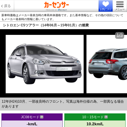
戻る
お気に入り
メニュー
新車時価格はメーカー発表当時の車両本体価格です。また基本情報など、その他の項目について
もメーカー発表時の情報に基いています。
シトロエン C5ツアラー（14年06月～15年01月）の燃費
1/3
12年(H24)10月、一部改良時のフロント。写真は海外仕様の為、一部異なる場合
があります
JC08モード
10・15モード
-km/L
10.2km/L