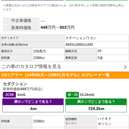
※燃費は定められた試験条件の下での数値のため、走行条件等により実際の燃料消費率は異な
ります。
中古車価格
---
449
万円～
503
万円
新車時価格
ステーションワゴン
ボディタイプ
4845x1860x1490
全長x全幅x全高(mm)
156馬力
FF
最高出力
駆動方式
1598cc
5名
排気量
乗車定員
この車のカタログ情報を見る
C5ツアラー（14年06月～15年01月モデル）のグレード一覧
セダクション
新車時価格
449
万円(税込)
JC08
-km/L
10・15
10.2km/L
満タンでどこまで走る？
満タンでどこまで走る？
-km
724.2km
ハイオク
使用燃料
1598cc
排気量
エンジン
ガソリン