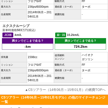
フロア6AT
FF
ミッション
駆動方式
156ps/6000rpm
ターボ
最大出力
過給器（ターボ）
2014年06月～201
-
生産期間
燃費性能
5年01月
エクスクルーシブ
新車時価格
503
万円(税込)
JC08
-km/L
10・15
10.2km/L
満タンでどこまで走る？
満タンでどこまで走る？
-km
724.2km
ハイオク
使用燃料
1598cc
排気量
エンジン
ガソリン
フロア6AT
FF
ミッション
駆動方式
156ps/6000rpm
ターボ
最大出力
過給器（ターボ）
2014年06月～201
-
生産期間
燃費性能
5年01月
▲C5ツアラー（14年06月～15年01月）の燃費TOPへ
C5ツアラー（14年06月～15年01月モデル）の他のマイナーチェンジ
一覧