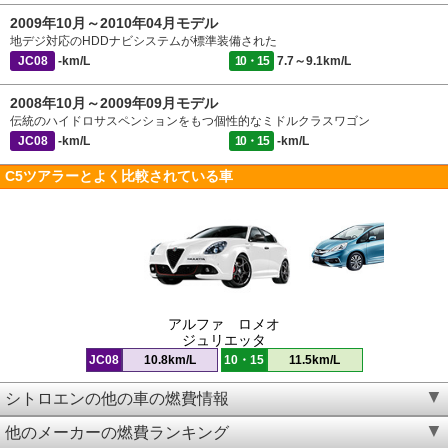
2009年10月～2010年04月モデル
地デジ対応のHDDナビシステムが標準装備された
JC08
-km/L
10・15
7.7～9.1km/L
2008年10月～2009年09月モデル
伝統のハイドロサスペンションをもつ個性的なミドルクラスワゴン
JC08
-km/L
10・15
-km/L
C5ツアラーとよく比較されている車
アルファ ロメオ
ジュリエッタ
JC08
10.8km/L
10・15
11.5km/L
シトロエンの他の車の燃費情報
他のメーカーの燃費ランキング