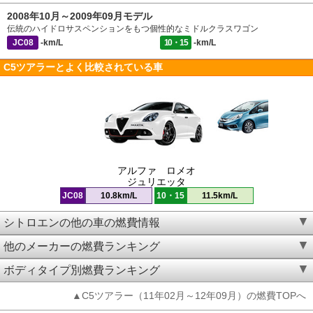
2008年10月～2009年09月モデル
伝統のハイドロサスペンションをもつ個性的なミドルクラスワゴン
JC08
-km/L
10・15
-km/L
C5ツアラーとよく比較されている車
アルファ ロメオ
ジュリエッタ
JC08
10.8km/L
10・15
11.5km/L
シトロエンの他の車の燃費情報
他のメーカーの燃費ランキング
ボディタイプ別燃費ランキング
▲C5ツアラー（11年02月～12年09月）の燃費TOPへ