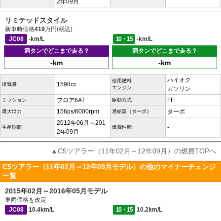
2年09月
リミテッドスタイル
新車時価格
419
万円(税込)
JC08
-km/L
10・15
-km/L
満タンでどこまで走る？
満タンでどこまで走る？
-km
-km
ハイオク
使用燃料
1598cc
排気量
エンジン
ガソリン
フロア6AT
FF
ミッション
駆動方式
156ps/6000rpm
ターボ
最大出力
過給器（ターボ）
2012年06月～201
-
生産期間
燃費性能
2年09月
▲C5ツアラー（11年02月～12年09月）の燃費TOPへ
C5ツアラー（11年02月～12年09月モデル）の他のマイナーチェンジ
一覧
2015年02月～2016年05月モデル
車両価格を改定
JC08
10.4km/L
10・15
10.2km/L