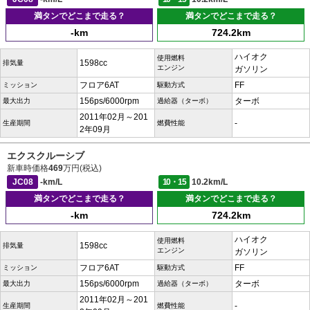
満タンでどこまで走る？
満タンでどこまで走る？
-km
724.2km
ハイオク
使用燃料
1598cc
排気量
エンジン
ガソリン
フロア6AT
FF
ミッション
駆動方式
156ps/6000rpm
ターボ
最大出力
過給器（ターボ）
2011年02月～201
-
生産期間
燃費性能
2年09月
エクスクルーシブ
新車時価格
469
万円(税込)
JC08
-km/L
10・15
10.2km/L
満タンでどこまで走る？
満タンでどこまで走る？
-km
724.2km
ハイオク
使用燃料
1598cc
排気量
エンジン
ガソリン
フロア6AT
FF
ミッション
駆動方式
156ps/6000rpm
ターボ
最大出力
過給器（ターボ）
2011年02月～201
-
生産期間
燃費性能