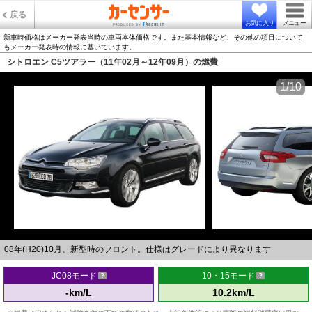
戻る
お気に入り
メニュー
新車時価格はメーカー発表当時の車両本体価格です。また基本情報など、その他の項目について
もメーカー発表時の情報に基いています。
シトロエン C5ツアラー（11年02月～12年09月）の燃費
1/10
08年(H20)10月、新型時のフロント。仕様はグレードにより異なります
JC08モード
10・15モード
-km/L
10.2km/L