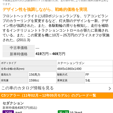
※燃費は定められた試験条件の下での数値のため、走行条件等により実際の燃料消費率は異な
ります。
デザイン性を強調しながら、戦略的価格を実現
フロントヘッドライトにLEDポジションランプを、リアコンビラン
プのカラーリングを変更するなど、灯火類のデザインを一新。デザ
イン性が強調された。また、各駆動輪の滑りを検知し、走行を補助
するインテリジェントトラクションコントロールが新たに装備され
ている。また、この変更を機に10万～25万円のプライスオフが実施
された。(2011.3)
中古車価格
---
419
万円～
469
万円
新車時価格
ステーションワゴン
ボディタイプ
4845x1860x1490
全長x全幅x全高(mm)
156馬力
FF
最高出力
駆動方式
1598cc
5名
排気量
乗車定員
この車のカタログ情報を見る
C5ツアラー（11年02月～12年09月モデル）のグレード一覧
セダクション
新車時価格
419
万円(税込)
JC08
-km/L
10・15
10.2km/L