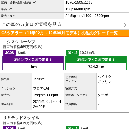
1970x1505x1165
室内 全長x全幅x全高(mm)
156ps/6000rpm
最高出力
24.5kg・m/1400～3500rpm
最大トルク
この車のカタログ情報を見る
C5ツアラー（11年02月～12年09月モデル）の他のグレード一覧
エクスクルーシブ
新車時価格
469
万円(税込)
JC08
-km/L
10・15
10.2km/L
満タンでどこまで走る？
満タンでどこまで走る？
-km
724.2km
ハイオク
使用燃料
1598cc
排気量
エンジン
ガソリン
フロア6AT
FF
ミッション
駆動方式
156ps/6000rpm
ターボ
最大出力
過給器（ターボ）
2011年02月～201
-
生産期間
燃費性能
2年09月
リミテッドスタイル
新車時価格
419
万円(税込)
JC08
-km/L
10・15
-km/L