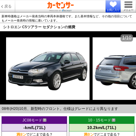
戻る
お気に入り
メニュー
新車時価格はメーカー発表当時の車両本体価格です。また基本情報など、その他の項目について
もメーカー発表時の情報に基いています。
シトロエン C5ツアラー セダクションの燃費
1/10
08年(H20)10月、新型時のフロント。仕様はグレードにより異なります
JC08モード
10・15モード
-km/L(71L)
10.2km/L(71L)
満タン
でどこまで走る？
満タン
でどこまで走る？