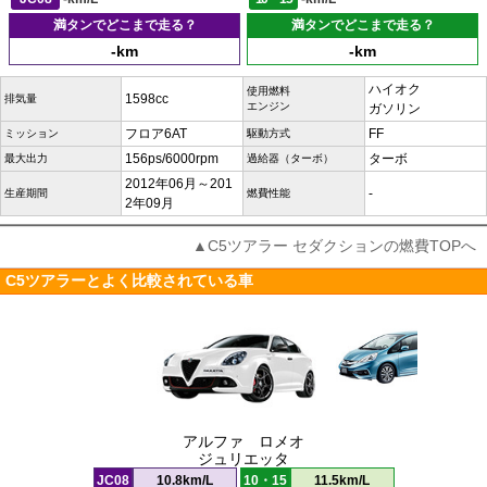
満タンでどこまで走る？
満タンでどこまで走る？
-km
-km
ハイオク
使用燃料
1598cc
排気量
エンジン
ガソリン
フロア6AT
FF
ミッション
駆動方式
156ps/6000rpm
ターボ
最大出力
過給器（ターボ）
2012年06月～201
-
生産期間
燃費性能
2年09月
▲C5ツアラー セダクションの燃費TOPへ
C5ツアラーとよく比較されている車
アルファ ロメオ
ジュリエッタ
JC08
10.8km/L
10・15
11.5km/L