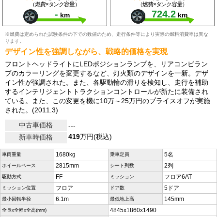
（燃費×タンク容量）
（燃費×タンク容量）
-
724.2
km
km
※燃費は定められた試験条件の下での数値のため、走行条件等により実際の燃料消費率は異な
ります。
デザイン性を強調しながら、戦略的価格を実現
フロントヘッドライトにLEDポジションランプを、リアコンビラン
プのカラーリングを変更するなど、灯火類のデザインを一新。デザ
イン性が強調された。また、各駆動輪の滑りを検知し、走行を補助
するインテリジェントトラクションコントロールが新たに装備され
ている。また、この変更を機に10万～25万円のプライスオフが実施
された。(2011.3)
中古車価格
---
419
万円(税込)
新車時価格
1680kg
5名
車両重量
乗車定員
2815mm
2列
ホイールベース
シート列数
FF
フロア6AT
駆動方式
ミッション
フロア
5ドア
ミッション位置
ドア数
6.1m
145mm
最小回転半径
最低地上高
4845x1860x1490
全長x全幅x全高(mm)