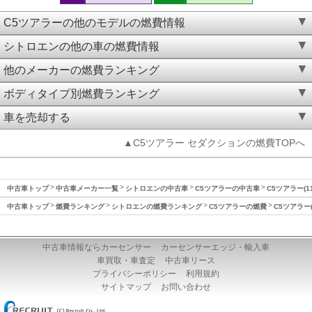
C5ツアラーの他のモデルの燃費情報
シトロエンの他の車の燃費情報
他のメーカーの燃費ランキング
ボディタイプ別燃費ランキング
車を売却する
▲C5ツアラー セダクションの燃費TOPへ
中古車トップ
中古車メーカー一覧
シトロエンの中古車
C5ツアラーの中古車
C5ツアラー(1
中古車トップ
燃費ランキング
シトロエンの燃費ランキング
C5ツアラーの燃費
C5ツアラー(
中古車情報ならカーセンサー
カーセンサーエッジ・輸入車
車買取・車査定
中古車リース
プライバシーポリシー
利用規約
サイトマップ
お問い合わせ