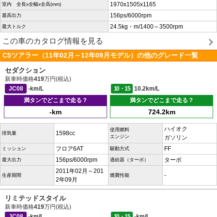
1970x1505x1165
室内 全長x全幅x全高(mm)
156ps/6000rpm
最高出力
24.5kg・m/1400～3500rpm
最大トルク
この車のカタログ情報を見る
C5ツアラー（11年02月～12年09月モデル）の他のグレード一覧
セダクション
新車時価格
419
万円(税込)
JC08
-km/L
10・15
10.2km/L
満タンでどこまで走る？
満タンでどこまで走る？
-km
724.2km
ハイオク
使用燃料
1598cc
排気量
エンジン
ガソリン
フロア6AT
FF
ミッション
駆動方式
156ps/6000rpm
ターボ
最大出力
過給器（ターボ）
2011年02月～201
-
生産期間
燃費性能
2年09月
リミテッドスタイル
新車時価格
419
万円(税込)
JC08
-km/L
10・15
-km/L