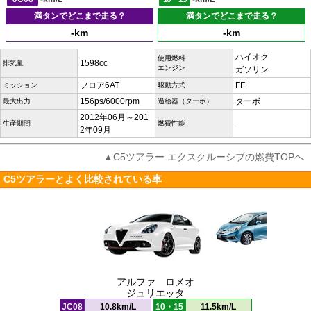
満タンでどこまで走る？
満タンでどこまで走る？
-km
-km
ハイオク
使用燃料
1598cc
排気量
エンジン
ガソリン
フロア6AT
FF
ミッション
駆動方式
156ps/6000rpm
ターボ
最大出力
過給器（ターボ）
2012年06月～201
-
生産期間
燃費性能
2年09月
▲C5ツアラー エクスクルーシブの燃費TOPへ
C5ツアラーとよく比較されている車
アルファ ロメオ
ジュリエッタ
JC08
10.8km/L
10・15
11.5km/L