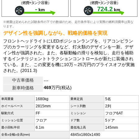
（燃費×タンク容量）
（燃費×タンク容量）
-
724.2
km
km
※燃費は定められた試験条件の下での数値のため、走行条件等により実際の燃料消費率は異な
ります。
デザイン性を強調しながら、戦略的価格を実現
フロントヘッドライトにLEDポジションランプを、リアコンビラン
プのカラーリングを変更するなど、灯火類のデザインを一新。デザ
イン性が強調された。また、各駆動輪の滑りを検知し、走行を補助
するインテリジェントトラクションコントロールが新たに装備され
ている。また、この変更を機に10万～25万円のプライスオフが実施
された。(2011.3)
中古車価格
---
469
万円(税込)
新車時価格
1680kg
5名
車両重量
乗車定員
2815mm
2列
ホイールベース
シート列数
FF
フロア6AT
駆動方式
ミッション
フロア
5ドア
ミッション位置
ドア数
6.1m
145mm
最小回転半径
最低地上高
4845x1860x1490
全長x全幅x全高(mm)