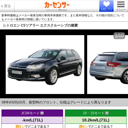
戻る
お気に入り
メニュー
新車時価格はメーカー発表当時の車両本体価格です。また基本情報など、その他の項目について
もメーカー発表時の情報に基いています。
シトロエン C5ツアラー エクスクルーシブの燃費
1/10
08年(H20)10月、新型時のフロント。仕様はグレードにより異なります
JC08モード
10・15モード
-km/L(71L)
10.2km/L(71L)
満タン
でどこまで走る？
満タン
でどこまで走る？