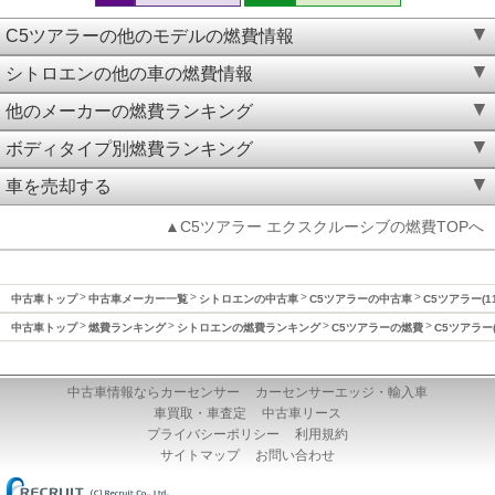
C5ツアラーの他のモデルの燃費情報
シトロエンの他の車の燃費情報
他のメーカーの燃費ランキング
ボディタイプ別燃費ランキング
車を売却する
▲C5ツアラー エクスクルーシブの燃費TOPへ
中古車トップ
中古車メーカー一覧
シトロエンの中古車
C5ツアラーの中古車
C5ツアラー(1
中古車トップ
燃費ランキング
シトロエンの燃費ランキング
C5ツアラーの燃費
C5ツアラー(
中古車情報ならカーセンサー
カーセンサーエッジ・輸入車
車買取・車査定
中古車リース
プライバシーポリシー
利用規約
サイトマップ
お問い合わせ