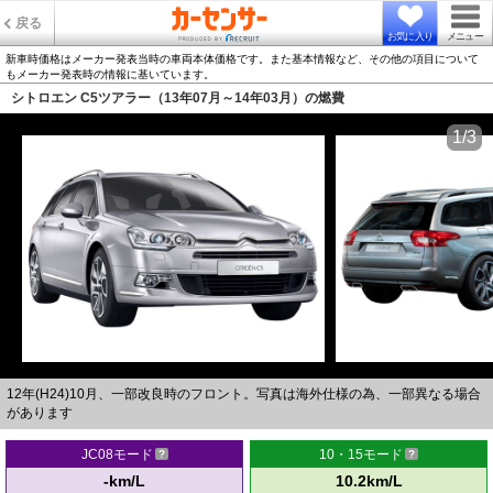
戻る
お気に入り
メニュー
新車時価格はメーカー発表当時の車両本体価格です。また基本情報など、その他の項目について
もメーカー発表時の情報に基いています。
シトロエン C5ツアラー（13年07月～14年03月）の燃費
1/3
12年(H24)10月、一部改良時のフロント。写真は海外仕様の為、一部異なる場合
があります
JC08モード
10・15モード
-km/L
10.2km/L