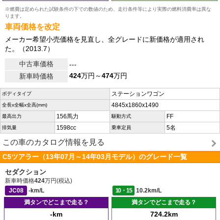
※燃費は定められた試験条件の下での数値のため、走行条件等により実際の燃料消費率は異な
ります。
車両価格を改定
メーカー希望小売価格を見直し、全グレードに新価格が適用され
た。（2013.7）
中古車価格
---
424
万円～
474
万円
新車時価格
ステーションワゴン
ボディタイプ
4845x1860x1490
全長x全幅x全高(mm)
156馬力
FF
最高出力
駆動方式
1598cc
5名
排気量
乗車定員
この車のカタログ情報を見る
C5ツアラー（13年07月～14年03月モデル）のグレード一覧
セダクション
新車時価格
424
万円(税込)
JC08
-km/L
10・15
10.2km/L
満タンでどこまで走る？
満タンでどこまで走る？
-km
724.2km