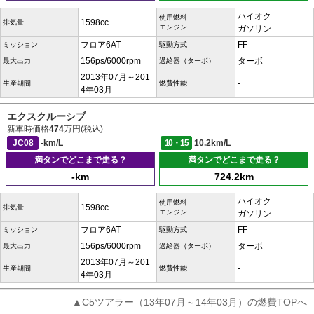
ハイオク
使用燃料
1598cc
排気量
エンジン
ガソリン
フロア6AT
FF
ミッション
駆動方式
156ps/6000rpm
ターボ
最大出力
過給器（ターボ）
2013年07月～201
-
生産期間
燃費性能
4年03月
エクスクルーシブ
新車時価格
474
万円(税込)
JC08
-km/L
10・15
10.2km/L
満タンでどこまで走る？
満タンでどこまで走る？
-km
724.2km
ハイオク
使用燃料
1598cc
排気量
エンジン
ガソリン
フロア6AT
FF
ミッション
駆動方式
156ps/6000rpm
ターボ
最大出力
過給器（ターボ）
2013年07月～201
-
生産期間
燃費性能
4年03月
▲C5ツアラー（13年07月～14年03月）の燃費TOPへ