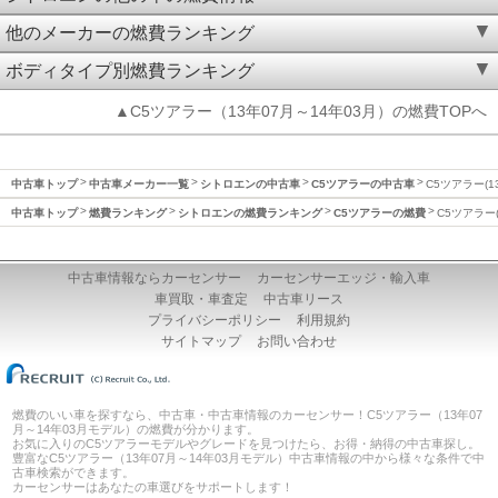
他のメーカーの燃費ランキング
ボディタイプ別燃費ランキング
▲C5ツアラー（13年07月～14年03月）の燃費TOPへ
中古車トップ
中古車メーカー一覧
シトロエンの中古車
C5ツアラーの中古車
C5ツアラー(1
中古車トップ
燃費ランキング
シトロエンの燃費ランキング
C5ツアラーの燃費
C5ツアラー(
中古車情報ならカーセンサー
カーセンサーエッジ・輸入車
車買取・車査定
中古車リース
プライバシーポリシー
利用規約
サイトマップ
お問い合わせ
燃費のいい車を探すなら、中古車・中古車情報のカーセンサー！C5ツアラー（13年07
月～14年03月モデル）の燃費が分かります。
お気に入りのC5ツアラーモデルやグレードを見つけたら、お得・納得の中古車探し。
豊富なC5ツアラー（13年07月～14年03月モデル）中古車情報の中から様々な条件で中
古車検索ができます。
カーセンサーはあなたの車選びをサポートします！