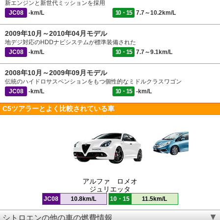
新エンジンと新世代ミッションを採用
JC08
-km/L
10・15
7.7～10.2km/L
2009年10月～2010年04月モデル
地デジ対応のHDDナビシステムが標準装備された
JC08
-km/L
10・15
7.7～9.1km/L
2008年10月～2009年09月モデル
伝統のハイドロサスペンションをもつ個性的なミドルクラスワゴン
JC08
-km/L
10・15
-km/L
C5ツアラーとよく比較されている車
アルファ ロメオ
ジュリエッタ
JC08
10.8km/L
10・15
11.5km/L
シトロエンの他の車の燃費情報