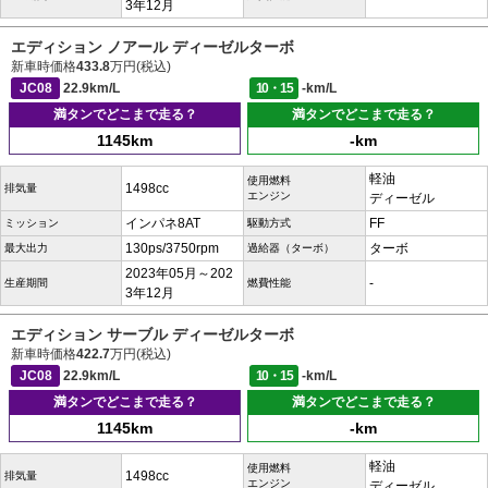
3年12月
エディション ノアール ディーゼルターボ
新車時価格
433.8
万円(税込)
JC08
22.9km/L
10・15
-km/L
満タンでどこまで走る？
満タンでどこまで走る？
1145km
-km
軽油
使用燃料
1498cc
排気量
エンジン
ディーゼル
インパネ8AT
FF
ミッション
駆動方式
130ps/3750rpm
ターボ
最大出力
過給器（ターボ）
2023年05月～202
-
生産期間
燃費性能
3年12月
エディション サーブル ディーゼルターボ
新車時価格
422.7
万円(税込)
JC08
22.9km/L
10・15
-km/L
満タンでどこまで走る？
満タンでどこまで走る？
1145km
-km
軽油
使用燃料
1498cc
排気量
エンジン
ディーゼル