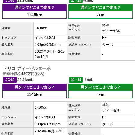
JC08
22.9km/L
10・15
-km/L
満タンでどこまで走る？
満タンでどこまで走る？
1145km
-km
軽油
使用燃料
1498cc
排気量
エンジン
ディーゼル
インパネ8AT
FF
ミッション
駆動方式
130ps/3750rpm
ターボ
最大出力
過給器（ターボ）
2023年04月～202
-
生産期間
燃費性能
3年12月
トリコ ディーゼルターボ
新車時価格
420
万円(税込)
JC08
22.9km/L
10・15
-km/L
満タンでどこまで走る？
満タンでどこまで走る？
1145km
-km
軽油
使用燃料
1498cc
排気量
エンジン
ディーゼル
インパネ8AT
FF
ミッション
駆動方式
130ps/3750rpm
ターボ
最大出力
過給器（ターボ）
2023年04月～202
-
生産期間
燃費性能