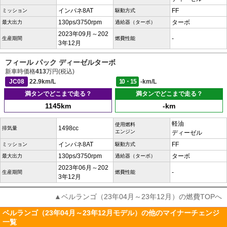
インパネ8AT
FF
ミッション
駆動方式
130ps/3750rpm
ターボ
最大出力
過給器（ターボ）
2023年09月～202
-
生産期間
燃費性能
3年12月
フィール パック ディーゼルターボ
新車時価格
413
万円(税込)
JC08
22.9km/L
10・15
-km/L
満タンでどこまで走る？
満タンでどこまで走る？
1145km
-km
軽油
使用燃料
1498cc
排気量
エンジン
ディーゼル
インパネ8AT
FF
ミッション
駆動方式
130ps/3750rpm
ターボ
最大出力
過給器（ターボ）
2023年06月～202
-
生産期間
燃費性能
3年12月
▲ベルランゴ（23年04月～23年12月）の燃費TOPへ
ベルランゴ（23年04月～23年12月モデル）の他のマイナーチェンジ
一覧