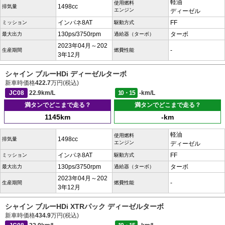
軽油
使用燃料
1498cc
排気量
エンジン
ディーゼル
インパネ8AT
FF
ミッション
駆動方式
130ps/3750rpm
ターボ
最大出力
過給器（ターボ）
2023年04月～202
-
生産期間
燃費性能
3年12月
シャイン ブルーHDi ディーゼルターボ
新車時価格
422.7
万円(税込)
JC08
22.9km/L
10・15
-km/L
満タンでどこまで走る？
満タンでどこまで走る？
1145km
-km
軽油
使用燃料
1498cc
排気量
エンジン
ディーゼル
インパネ8AT
FF
ミッション
駆動方式
130ps/3750rpm
ターボ
最大出力
過給器（ターボ）
2023年04月～202
-
生産期間
燃費性能
3年12月
シャイン ブルーHDi XTRパック ディーゼルターボ
新車時価格
434.9
万円(税込)