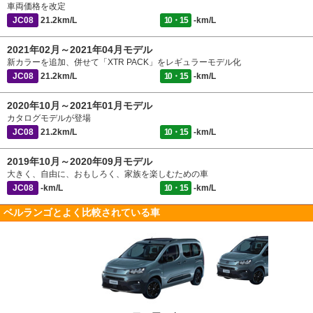
車両価格を改定
JC08
21.2km/L
10・15
-km/L
2021年02月～2021年04月モデル
新カラーを追加、併せて「XTR PACK」をレギュラーモデル化
JC08
21.2km/L
10・15
-km/L
2020年10月～2021年01月モデル
カタログモデルが登場
JC08
21.2km/L
10・15
-km/L
2019年10月～2020年09月モデル
大きく、自由に、おもしろく、家族を楽しむための車
JC08
-km/L
10・15
-km/L
ベルランゴとよく比較されている車