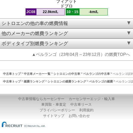
フィアット
ドブロ
JC08
22.9km/L
10・15
-km/L
シトロエンの他の車の燃費情報
他のメーカーの燃費ランキング
ボディタイプ別燃費ランキング
▲ベルランゴ（23年04月～23年12月）の燃費TOPへ
中古車トップ
中古車メーカー一覧
シトロエンの中古車
ベルランゴの中古車
ベルランゴ(23
中古車トップ
燃費ランキング
シトロエンの燃費ランキング
ベルランゴの燃費
ベルランゴ(2
中古車情報ならカーセンサー
カーセンサーエッジ・輸入車
車買取・車査定
中古車リース
プライバシーポリシー
利用規約
サイトマップ
お問い合わせ