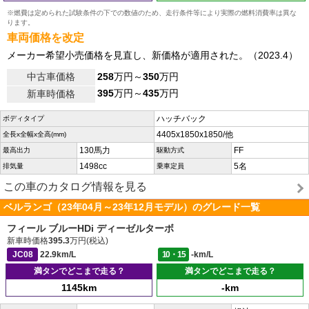
※燃費は定められた試験条件の下での数値のため、走行条件等により実際の燃料消費率は異な
ります。
車両価格を改定
メーカー希望小売価格を見直し、新価格が適用された。（2023.4）
中古車価格
258
万円～
350
万円
395
万円～
435
万円
新車時価格
ハッチバック
ボディタイプ
4405x1850x1850/他
全長x全幅x全高(mm)
130馬力
FF
最高出力
駆動方式
1498cc
5名
排気量
乗車定員
この車のカタログ情報を見る
ベルランゴ（23年04月～23年12月モデル）のグレード一覧
フィール ブルーHDi ディーゼルターボ
新車時価格
395.3
万円(税込)
JC08
22.9km/L
10・15
-km/L
満タンでどこまで走る？
満タンでどこまで走る？
1145km
-km