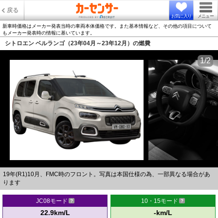
戻る
お気に入り
メニュー
新車時価格はメーカー発表当時の車両本体価格です。また基本情報など、その他の項目について
もメーカー発表時の情報に基いています。
シトロエン ベルランゴ（23年04月～23年12月）の燃費
1/2
19年(R1)10月、FMC時のフロント。写真は本国仕様の為、一部異なる場合があ
ります
JC08モード
10・15モード
22.9km/L
-km/L