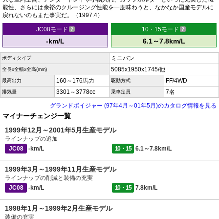
能性、さらには余裕のクルージング性能を一度味わうと、なかなか国産モデルに
戻れないのもまた事実だ。（1997.4）
JC08モード
10・15モード
-km/L
6.1～7.8km/L
ミニバン
ボディタイプ
5085x1950x1745/他
全長x全幅x全高(mm)
160～176馬力
FF/4WD
最高出力
駆動方式
3301～3778cc
7名
排気量
乗車定員
グランドボイジャー (97年4月～01年5月)のカタログ情報を見る
マイナーチェンジ一覧
1999年12月～2001年5月生産モデル
ラインナップの追加
JC08
-km/L
10・15
6.1～7.8km/L
1999年3月～1999年11月生産モデル
ラインナップの削減と装備の充実
JC08
-km/L
10・15
7.8km/L
1998年1月～1999年2月生産モデル
装備の充実