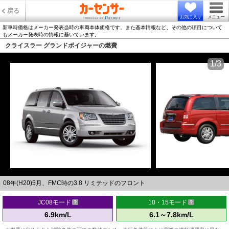
戻る
お気に入り
メニュー
新車時価格はメーカー発表当時の車両本体価格です。また基本情報など、その他の項目について
もメーカー発表時の情報に基いています。
クライスラー グランドボイジャーの燃費
1/3
08年(H20)5月、FMC時の3.8 リミテッドのフロント
JC08モード
10・15モード
6.9km/L
6.1～7.8km/L