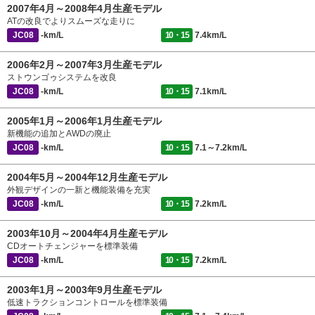
2007年4月～2008年4月生産モデル
ATの改良でよりスムーズな走りに
JC08
-km/L
10・15
7.4km/L
2006年2月～2007年3月生産モデル
ストウンゴゥシステムを改良
JC08
-km/L
10・15
7.1km/L
2005年1月～2006年1月生産モデル
新機能の追加とAWDの廃止
JC08
-km/L
10・15
7.1～7.2km/L
2004年5月～2004年12月生産モデル
外観デザインの一新と機能装備を充実
JC08
-km/L
10・15
7.2km/L
2003年10月～2004年4月生産モデル
CDオートチェンジャーを標準装備
JC08
-km/L
10・15
7.2km/L
2003年1月～2003年9月生産モデル
低速トラクションコントロールを標準装備