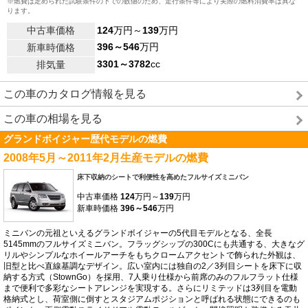
※燃費は定められた試験条件の下での数値のため、走行条件等により実際の燃料消費率は異な
ります。
中古車価格
124
万円～
139
万円
396～546
万円
新車時価格
3301～3782
cc
排気量
この車のカタログ情報を見る
この車の相場を見る
グランドボイジャー歴代モデルの燃費
2008年5月～2011年2月生産モデルの燃費
床下収納のシートで利便性を高めたフルサイズミニバン
中古車価格
124
万円～
139
万円
新車時価格
396～546
万円
ミニバンの元祖といえるグランドボイジャーの5代目モデルとなる、全長
5145mmのフルサイズミニバン。フラッグシップの300Cにも共通する、大きなグ
リルやシンプルなホイールアーチをもちクロームアクセントで飾られた外観は、
旧型と比べ直線基調なデザイン。広い室内には独自の2／3列目シートを床下に収
納する方式（StownGo）を採用、7人乗り仕様から前席のみのフルフラット仕様
まで便利で多彩なシートアレンジを実現する。さらにリミテッドは3列目を電動
格納式とし、荷室側に倒すとスタジアムポジションと呼ばれる状態にできるのも