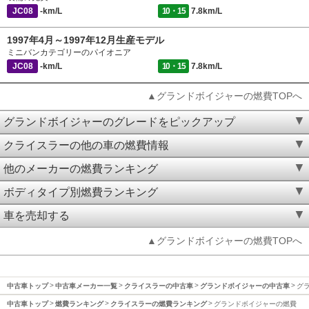
JC08
-km/L
10・15
7.8km/L
1997年4月～1997年12月生産モデル
ミニバンカテゴリーのパイオニア
JC08
-km/L
10・15
7.8km/L
▲グランドボイジャーの燃費TOPへ
グランドボイジャーのグレードをピックアップ
クライスラーの他の車の燃費情報
他のメーカーの燃費ランキング
ボディタイプ別燃費ランキング
車を売却する
▲グランドボイジャーの燃費TOPへ
中古車トップ
中古車メーカー一覧
クライスラーの中古車
グランドボイジャーの中古車
グ
中古車トップ
燃費ランキング
クライスラーの燃費ランキング
グランドボイジャーの燃費