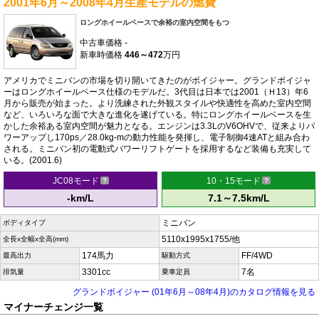
2001年6月～2008年4月生産モデルの燃費
ロングホイールベースで余裕の室内空間をもつ
中古車価格
-
新車時価格
446～472
万円
アメリカでミニバンの市場を切り開いてきたのがボイジャー。グランドボイジャ
ーはロングホイールベース仕様のモデルだ。3代目は日本では2001（Ｈ13）年6
月から販売が始まった。より洗練された外観スタイルや快適性を高めた室内空間
など、いろいろな面で大きな進化を遂げている。特にロングホイールベースを生
かした余裕ある室内空間が魅力となる。エンジンは3.3LのV6OHVで、従来よりパ
ワーアップし170ps／28.0kg-mの動力性能を発揮し、電子制御4速ATと組み合わ
される。ミニバン初の電動式パワーリフトゲートを採用するなど装備も充実して
いる。(2001.6)
JC08モード
10・15モード
-km/L
7.1～7.5km/L
ミニバン
ボディタイプ
5110x1995x1755/他
全長x全幅x全高(mm)
174馬力
FF/4WD
最高出力
駆動方式
3301cc
7名
排気量
乗車定員
グランドボイジャー (01年6月～08年4月)のカタログ情報を見る
マイナーチェンジ一覧