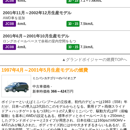
JC08
-km/L
10・15
7.1～7.4km/L
2001年11月～2002年12月生産モデル
AWD車を追加
JC08
-km/L
10・15
7.5km/L
2001年6月～2001年10月生産モデル
ロングホイールベースで余裕の室内空間をもつ
JC08
-km/L
10・15
7.1km/L
▲グランドボイジャーの燃費TOPへ
1997年4月～2001年5月生産モデルの燃費
ミニバンカテゴリーのパイオニア
中古車価格
-
新車時価格
366～424
万円
ボイジャーといえばミニバンブームの立役者。初代のデビューは1983（S58）年
だが、日本への導入は2代目のこのモデルからとなる。乗用ドア＋両側スライド
ドア＋ハッチゲートをもつ3列シートの7人乗りミニバンで、駆動方式はFF（前輪
駆動）を基本に4WDの設定もある。標準ボディとホイールベースを＋250mmと
したグランドボイジャーと2タイプが用意され、日本仕様には160psのV6OHV＋
4ATのみが輸入された。ボディサイズ的にはやや大きすぎるきらいもあるが、広
大な室内空間、アンダートレイや小物入れ、カップホルダーといった充実した機