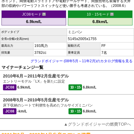
ポイント。両側電動スライドドアや電動テールゲート、間接照明も装備する天井
部の収納やパワーリフトスイッチなど使い勝手も考慮されている。（2008.6）
JC08モード
10・15モード
6.9km/L
6.8km/L
ミニバン
ボディタイプ
5145x2005x1755
全長x全幅x全高(mm)
193馬力
FF
最高出力
駆動方式
3782cc
7名
排気量
乗車定員
グランドボイジャー (08年5月～11年2月)のカタログ情報を見る
マイナーチェンジ一覧
2010年6月～2011年2月生産モデル
エントリーモデル「LX」を新たに設定
JC08
6.9km/L
10・15
6.8km/L
2008年5月～2010年5月生産モデル
床下収納のシートで利便性を高めたフルサイズミニバン
JC08
-km/L
10・15
6.8km/L
▲グランドボイジャーの燃費TOPへ