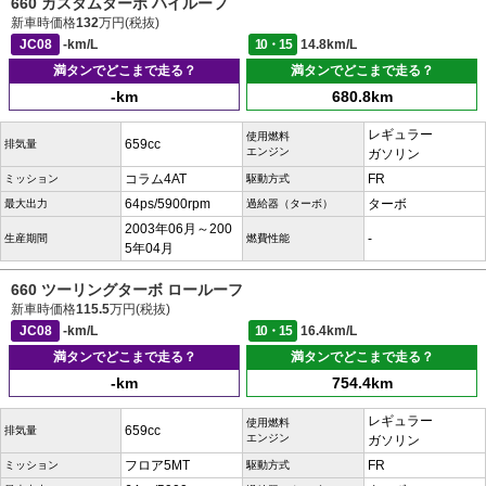
660 カスタムターボ ハイルーフ
新車時価格
132
万円(税抜)
JC08
-km/L
10・15
14.8km/L
満タンでどこまで走る？
満タンでどこまで走る？
-km
680.8km
レギュラー
使用燃料
659cc
排気量
エンジン
ガソリン
コラム4AT
FR
ミッション
駆動方式
64ps/5900rpm
ターボ
最大出力
過給器（ターボ）
2003年06月～200
-
生産期間
燃費性能
5年04月
660 ツーリングターボ ロールーフ
新車時価格
115.5
万円(税抜)
JC08
-km/L
10・15
16.4km/L
満タンでどこまで走る？
満タンでどこまで走る？
-km
754.4km
レギュラー
使用燃料
659cc
排気量
エンジン
ガソリン
フロア5MT
FR
ミッション
駆動方式