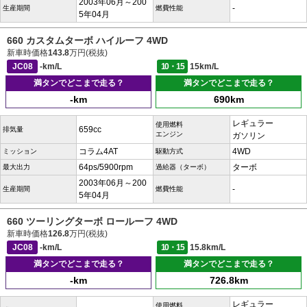
2003年06月～200
-
生産期間
燃費性能
5年04月
660 カスタムターボ ハイルーフ 4WD
新車時価格
143.8
万円(税抜)
JC08
-km/L
10・15
15km/L
満タンでどこまで走る？
満タンでどこまで走る？
-km
690km
レギュラー
使用燃料
659cc
排気量
エンジン
ガソリン
コラム4AT
4WD
ミッション
駆動方式
64ps/5900rpm
ターボ
最大出力
過給器（ターボ）
2003年06月～200
-
生産期間
燃費性能
5年04月
660 ツーリングターボ ロールーフ 4WD
新車時価格
126.8
万円(税抜)
JC08
-km/L
10・15
15.8km/L
満タンでどこまで走る？
満タンでどこまで走る？
-km
726.8km
レギュラー
使用燃料