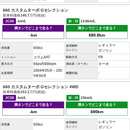
660 カスタムターボ Gセレクション
新車時価格
140.7
万円(税抜)
JC08
-km/L
10・15
14.8km/L
満タンでどこまで走る？
満タンでどこまで走る？
-km
680.8km
レギュラー
使用燃料
659cc
排気量
エンジン
ガソリン
コラム4AT
FR
ミッション
駆動方式
64ps/5900rpm
ターボ
最大出力
過給器（ターボ）
2004年05月～200
-
生産期間
燃費性能
5年04月
660 カスタムターボ Gセレクション 4WD
新車時価格
153.1
万円(税抜)
JC08
-km/L
10・15
15km/L
満タンでどこまで走る？
満タンでどこまで走る？
-km
690km
レギュラー
使用燃料
659cc
排気量
エンジン
ガソリン