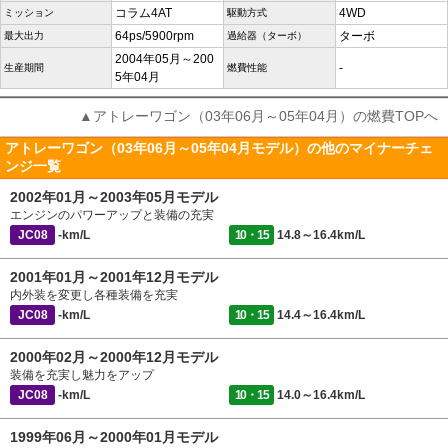
コラム4AT
4WD
ミッション
駆動方式
64ps/5900rpm
ターボ
最大出力
過給器（ターボ）
2004年05月～200
-
生産期間
燃費性能
5年04月
▲アトレーワゴン（03年06月～05年04月）の燃費TOPへ
アトレーワゴン（03年06月～05年04月モデル）の他のマイナーチェ
ンジ一覧
2002年01月～2003年05月モデル
エンジンのパワーアップと装備の充実
JC08
-km/L
10・15
14.8～16.4km/L
2001年01月～2001年12月モデル
内外装を変更し各種装備を充実
JC08
-km/L
10・15
14.4～16.4km/L
2000年02月～2000年12月モデル
装備を充実し魅力をアップ
JC08
-km/L
10・15
14.0～16.4km/L
1999年06月～2000年01月モデル