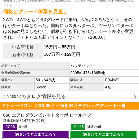
※燃費は定められた試験条件の下での数値のため、走行条件等により実際の燃料消費率は異な
ります。
価格とグレード体系を見直し
2WD、4WDともに各4グレードに集約。NAはCXのみとなり、その
ほかターボ車となった。同時にカスタムターボ、ツーリングターボ
は装備の見直しを行い、価格が引き下げられた。シート表皮が変更
され、ドアトリムも新デザインとなった。（2003.6）
中古車価格
15
万円～
55
万円
107
万円～
159
万円
新車時価格
ハッチバック
ボディタイプ
3395x1475x1865/他
全長x全幅x全高(mm)
50～64馬力
FR/4WD
最高出力
駆動方式
659cc
4名
排気量
乗車定員
この車のカタログ情報を見る
アトレーワゴン（03年06月～05年04月モデル）のグレード一覧
660 エアロダウンビレットターボ ロールーフ
新車時価格
147
万円(税抜)
JC08
-km/L
10・15
14.8km/L
満タンでどこまで走る？
満タンでどこまで走る？