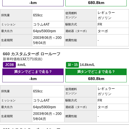
-km
680.8km
レギュラー
使用燃料
659cc
排気量
エンジン
ガソリン
コラム4AT
FR
ミッション
駆動方式
64ps/5900rpm
ターボ
最大出力
過給器（ターボ）
2003年06月～200
-
生産期間
燃費性能
5年04月
660 カスタムターボ ロールーフ
新車時価格
132
万円(税抜)
JC08
-km/L
10・15
14.8km/L
満タンでどこまで走る？
満タンでどこまで走る？
-km
680.8km
レギュラー
使用燃料
659cc
排気量
エンジン
ガソリン
コラム4AT
FR
ミッション
駆動方式
64ps/5900rpm
ターボ
最大出力
過給器（ターボ）
2003年06月～200
-
生産期間
燃費性能
5年04月