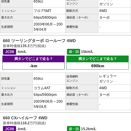
659cc
排気量
エンジン
ガソリン
フロア5MT
4WD
ミッション
駆動方式
64ps/5900rpm
ターボ
最大出力
過給器（ターボ）
2003年06月～200
-
生産期間
燃費性能
5年04月
660 ツーリングターボ ロールーフ 4WD
新車時価格
135.3
万円(税抜)
JC08
-km/L
10・15
15km/L
満タンでどこまで走る？
満タンでどこまで走る？
-km
690km
レギュラー
使用燃料
659cc
排気量
エンジン
ガソリン
コラム4AT
4WD
ミッション
駆動方式
64ps/5900rpm
ターボ
最大出力
過給器（ターボ）
2003年06月～200
-
生産期間
燃費性能
5年04月
660 CXハイルーフ 4WD
新車時価格
118.2
万円(税抜)
JC08
-km/L
10・15
15.2km/L