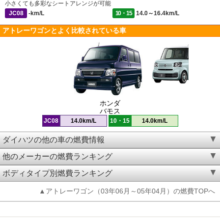
小さくても多彩なシートアレンジが可能
JC08
-km/L
10・15
14.0～16.4km/L
アトレーワゴンとよく比較されている車
ホンダ
バモス
JC08
14.0km/L
10・15
14.0km/L
ダイハツの他の車の燃費情報
他のメーカーの燃費ランキング
ボディタイプ別燃費ランキング
▲アトレーワゴン（03年06月～05年04月）の燃費TOPへ