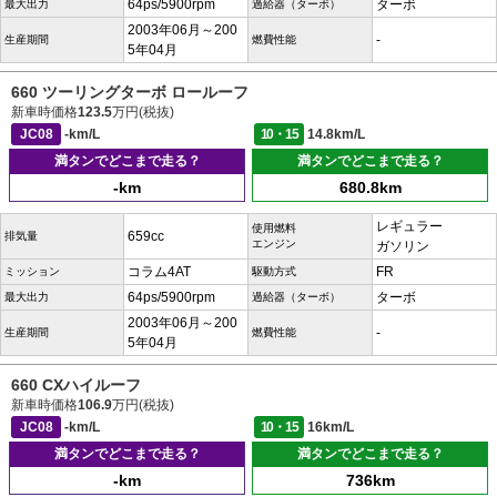
64ps/5900rpm
ターボ
最大出力
過給器（ターボ）
2003年06月～200
-
生産期間
燃費性能
5年04月
660 ツーリングターボ ロールーフ
新車時価格
123.5
万円(税抜)
JC08
-km/L
10・15
14.8km/L
満タンでどこまで走る？
満タンでどこまで走る？
-km
680.8km
レギュラー
使用燃料
659cc
排気量
エンジン
ガソリン
コラム4AT
FR
ミッション
駆動方式
64ps/5900rpm
ターボ
最大出力
過給器（ターボ）
2003年06月～200
-
生産期間
燃費性能
5年04月
660 CXハイルーフ
新車時価格
106.9
万円(税抜)
JC08
-km/L
10・15
16km/L
満タンでどこまで走る？
満タンでどこまで走る？
-km
736km