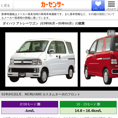
戻る
お気に入り
メニュー
新車時価格はメーカー発表当時の車両本体価格です。また基本情報など、その他の項目について
もメーカー発表時の情報に基いています。
ダイハツ アトレーワゴン（03年06月～05年04月）の燃費
1/5
01年(H13)1月、MC時の660 カスタムターボのフロント
JC08モード
10・15モード
-km/L
14.8～16.4km/L