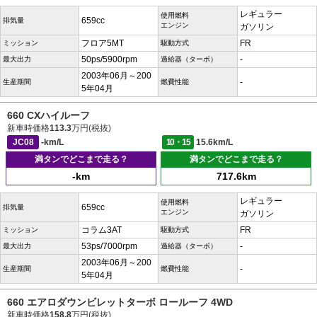
レギュラー
使用燃料
659cc
排気量
エンジン
ガソリン
フロア5MT
FR
ミッション
駆動方式
50ps/5900rpm
-
最大出力
過給器（ターボ）
2003年06月～200
-
生産期間
燃費性能
5年04月
660 CXハイルーフ
新車時価格
113.3
万円(税抜)
JC08
-km/L
10・15
15.6km/L
満タンでどこまで走る？
満タンでどこまで走る？
-km
717.6km
レギュラー
使用燃料
659cc
排気量
エンジン
ガソリン
コラム3AT
FR
ミッション
駆動方式
53ps/7000rpm
-
最大出力
過給器（ターボ）
2003年06月～200
-
生産期間
燃費性能
5年04月
660 エアロダウンビレットターボ ロールーフ 4WD
新車時価格
158.8
万円(税抜)