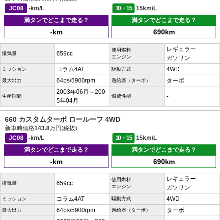
JC08
-km/L
10・15
15km/L
満タンでどこまで走る？
満タンでどこまで走る？
-km
690km
レギュラー
使用燃料
659cc
排気量
エンジン
ガソリン
コラム4AT
4WD
ミッション
駆動方式
64ps/5900rpm
ターボ
最大出力
過給器（ターボ）
2003年06月～200
-
生産期間
燃費性能
5年04月
660 カスタムターボ ロールーフ 4WD
新車時価格
143.8
万円(税抜)
JC08
-km/L
10・15
15km/L
満タンでどこまで走る？
満タンでどこまで走る？
-km
690km
レギュラー
使用燃料
659cc
排気量
エンジン
ガソリン
コラム4AT
4WD
ミッション
駆動方式
64ps/5900rpm
ターボ
最大出力
過給器（ターボ）