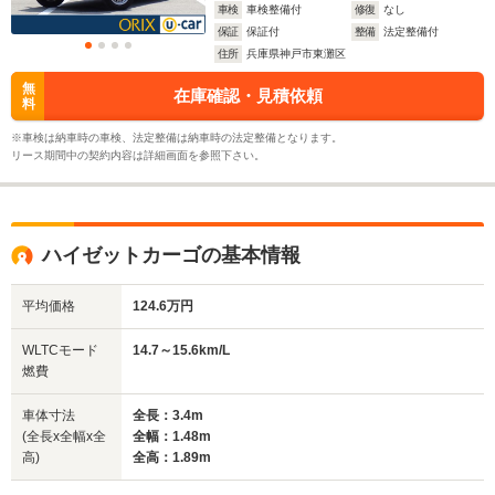
車検
車検整備付
修復
なし
保証
保証付
整備
法定整備付
住所
兵庫県神戸市東灘区
無
在庫確認・見積依頼
料
※車検は納車時の車検、法定整備は納車時の法定整備となります。
リース期間中の契約内容は詳細画面を参照下さい。
ハイゼットカーゴの基本情報
平均価格
124.6万円
WLTCモード
14.7～15.6km/L
燃費
車体寸法
全長：3.4m
(全長x全幅x全
全幅：1.48m
高)
全高：1.89m