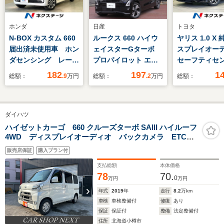
ホンダ
日産
トヨタ
N-BOX カスタム 660
ルークス 660 ハイウ
ヤリス 1.0 X
届出済未使用車 ホン
ェイスターGターボ
スプレイオー
ダセンシング レーダ
プロパイロット エデ
セーフティセ
ークルーズ 電動スラ
ィション ・試乗車UP
リアランス
182
197
1
総額：
.9
万円
総額：
.2
万円
総額：
イドドア シートヒー
・メーカーOP
ETC Blueto
ター コーナーセンサ
インテリジェント ル
ートライト 
ー ロールサンシェー
ームミラー ・ディー
キー ダイア
ダイハツ
ド LEDヘッド バッ
ラーオプション 純正
コン 横滑り
クカメラ オートエア
9インチ大型ナビ/純正
置 運転席シ
ハイゼットカーゴ 660 クルーズターボ SAIII ハイルーフ
4WD ディスプレイオーディオ バックカメラ ETC
コン 純正14インチ
前後ドラレコ/フロア
ター ステア
シートカバー
アル
カーペット
イッチ
販売店保証
購入プラン付
支払総額
本体価格
78
70.
0
万円
万円
年式
2019
年
走行
8.2
万km
車検
車検整備付
修復
あり
保証
保証付
整備
法定整備付
住所
北海道小樽市