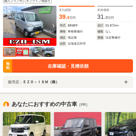
購入プラン付
オンライン相談可
支払総額
本体価格
39.
31.
8
8
万円
万円
年式
2018
年
走行
11.0
万km
車検
車検整備付
修復
なし
保証
保証無
整備
法定整備付
住所
北海道石狩市
無
在庫確認・見積依頼
料
販売店：
ＥＺＯ－ＩＳＭ（株）
あなたにおすすめの中古車
［PR］