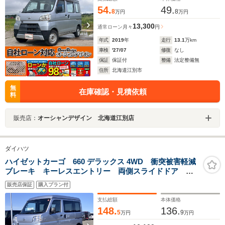
54.
49.
8
8
万円
万円
13,300
通常ローン
月々
円
年式
2019
年
走行
13.1
万km
車検
'27/07
修復
なし
保証
保証付
整備
法定整備無
住所
北海道江別市
無
在庫確認・見積依頼
料
販売店：
オーシャンデザイン 北海道江別店
ダイハツ
ハイゼットカーゴ 660 デラックス 4WD 衝突被害軽減
ブレーキ キーレスエントリー 両側スライドドア パ
ワーステアリング パワーウインドウ エアコン オー
販売店保証
購入プラン付
トライト オートハイビーム アイドリングストップ
支払総額
本体価格
148.
136.
5
9
万円
万円