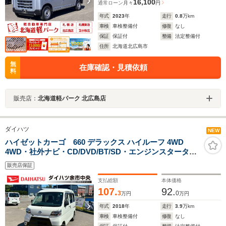
16,100
通常ローン
月々
円
年式
2023
年
走行
0.8
万km
車検
車検整備付
修復
なし
保証
保証付
整備
法定整備付
住所
北海道北広島市
無
在庫確認・見積依頼
料
販売店：
北海道軽パーク 北広島店
ダイハツ
NEW
ハイゼットカーゴ 660 デラックス ハイルーフ 4WD
4WD・社外ナビ・CD/DVD/BT/SD・エンジンスタータ
ー・キーレス
販売店保証
支払総額
本体価格
107.
92.
3
0
万円
万円
年式
2018
年
走行
3.9
万km
車検
車検整備付
修復
なし