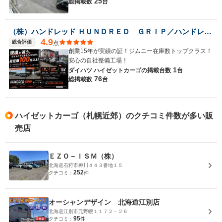
25
総掲載数
台
（株）ハンドレッド ＨＵＮＤＲＥＤ ＧＲＩＰ／ハンドレッドグリップ
4.9
総合評価
点
創業15年が実績の証！ジムニー在庫数トップクラス！
安心の自社整備工場！
1
ダイハツ ハイゼットカーゴの
掲載台数
台
76
総掲載数
台
ハイゼットカーゴ（札幌近郊）のクチコミ件数が多い販
売店
ＥＺＯ－ＩＳＭ（株）
北海道石狩市樽川４４３番地１５
252
クチコミ：
件
オーシャンデザイン 北海道江別店
北海道江別市元野幌１１７２－２６
95
クチコミ：
件