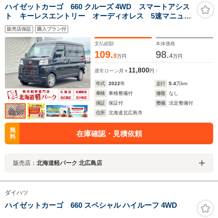
ハイゼットカーゴ 660 クルーズ 4WD スマートアシス
ト キーレスエントリー オーディオレス 5速マニュア
ル 電動格納ミラー ハロゲンヘッドライト マニュア
販売店保証
購入プラン付
ルエアコン パートタイム4WD オートライト クリア
ランスソナー
支払総額
本体価格
109.
98.
9
4
万円
万円
11,800
通常ローン
月々
円
年式
2022
年
走行
5.4
万km
車検
車検整備付
修復
なし
保証
保証付
整備
法定整備付
住所
北海道北広島市
無
在庫確認・見積依頼
料
販売店：
北海道軽パーク 北広島店
ダイハツ
ハイゼットカーゴ 660 スペシャル ハイルーフ 4WD