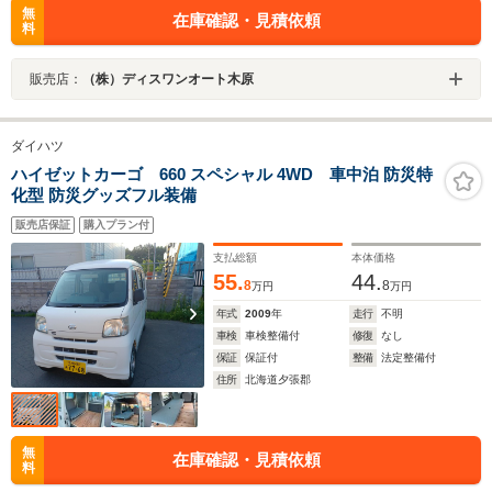
無
在庫確認・見積依頼
料
販売店：
（株）ディスワンオート木原
ダイハツ
ハイゼットカーゴ 660 スペシャル 4WD 車中泊 防災特
化型 防災グッズフル装備
販売店保証
購入プラン付
支払総額
本体価格
55.
44.
8
8
万円
万円
年式
2009
年
走行
不明
車検
車検整備付
修復
なし
保証
保証付
整備
法定整備付
住所
北海道夕張郡
無
在庫確認・見積依頼
料