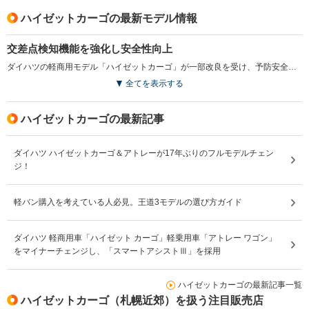
ハイゼットカーゴの最新モデル情報
交差点検知機能を強化し安全性向上
ダイハツの軽商用モデル「ハイゼットカーゴ」が一部改良を受け、予防安全機能の強化が図られた。スマートアシストに横断中の自転車検知を追加した他、交差点での右折時対向車両や、右左折時に対向方向から来る歩行者の検知にも対応し、実用域での判断支援を拡充した。さらに人気の高い「LEDパック」を一部グレードで標準採用している。安全性と快適性を両立する改良内容となった。（2026.6）
全てを表示する
ハイゼットカーゴの最新記事
ダイハツ ハイゼットカーゴ＆アトレーが17年ぶりのフルモデルチェン
ジ！
軽バン購入を考えている人必見。王道3モデルの選び方ガイド
ダイハツ 軽商用車「ハイゼット カーゴ」軽乗用車「アトレー ワゴン」
をマイナーチェンジし、「スマートアシストⅢ」を採用
ハイゼットカーゴの最新記事一覧
ハイゼットカーゴ（札幌近郊）を扱う注目販売店