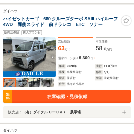
ダイハツ
ハイゼットカーゴ 660 クルーズターボ SAIII ハイルーフ
4WD 両側スライド 前ドラレコ ETC ソナー
販売店保証
購入プラン付
支払総額
本体価格
63
58.
0
万円
万円
9,300
通常ローン
月々
円
年式
2020
年
走行
11.8
万km
車検
車検整備付
修復
なし
保証
保証付
整備
法定整備付
住所
北海道小樽市
無
在庫確認・見積依頼
料
販売店：
（有）ダイクル ＵーＣａｒ 展示場
ダイハツ