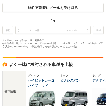
物件更新時にメールを受け取る
1
/1
最初
前の30件
次の30件
最後
※人気のクルマは平均1ヶ月で掲載終了
物件数合計1万台以上のメーカー｜算出データ期間：2024年9月～11月｜内容：物件数合計1万
台以上のメーカーのうち、掲載が終了した物件数が1,000台以上の場合
よく一緒に検討される車種を比較
ダイハツ
トヨタ
ホンダ
ハイゼットカーゴ
ピクシスバン
アクティ
ハイブリッド
基本情報