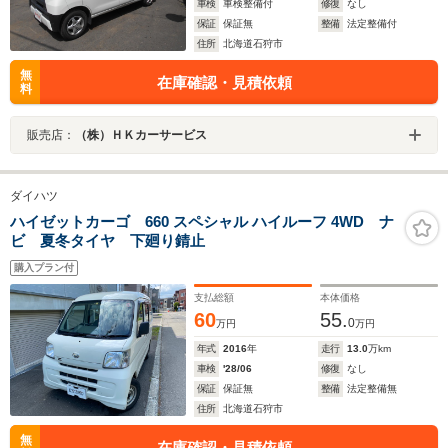
車検
車検整備付
修復
なし
保証
保証無
整備
法定整備付
住所
北海道石狩市
無
在庫確認・見積依頼
料
販売店：
（株）ＨＫカーサービス
ダイハツ
ハイゼットカーゴ 660 スペシャル ハイルーフ 4WD ナ
ビ 夏冬タイヤ 下廻り錆止
購入プラン付
支払総額
本体価格
60
55.
0
万円
万円
年式
2016
年
走行
13.0
万km
車検
'28/06
修復
なし
保証
保証無
整備
法定整備無
住所
北海道石狩市
無
在庫確認・見積依頼