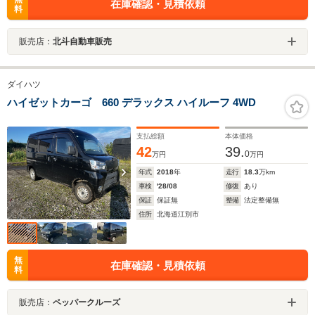
在庫確認・見積依頼
料
販売店：
北斗自動車販売
ダイハツ
ハイゼットカーゴ 660 デラックス ハイルーフ 4WD
支払総額
本体価格
42
39.
0
万円
万円
年式
2018
年
走行
18.3
万km
車検
'28/08
修復
あり
保証
保証無
整備
法定整備無
住所
北海道江別市
無
在庫確認・見積依頼
料
販売店：
ペッパークルーズ