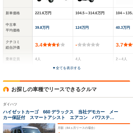
新車価格
221.6万円
104.5～314.6万円
104～135
中古車
39.8万円
124万円
40.3万円
平均価格
クチコミ
3.4
-
3.7
総合評価
乗車定員
4人
4人
2～4人
▼
全てを表示する
ドア数
5ドア
5ドア
5ドア
全高
全高
全
お探しの車種でリースできるクルマ
1.88m
1.89m
1.
ダイハツ
ハイゼットカーゴ 660 デラックス 当社デモカー メー
全幅
全幅
全
サイズ
カー保証付 スマートアシスト エアコン パワステ
1.48m
1.48m
1.
全長
全長
(全長x全幅x全高)
パワーウインドウ キーレスエントリー 運転席助手席
3.4m
3.4m
3
エアバッグ ABS オートライト 両側スライドドア
月額（
84
ヵ月リースの場合）