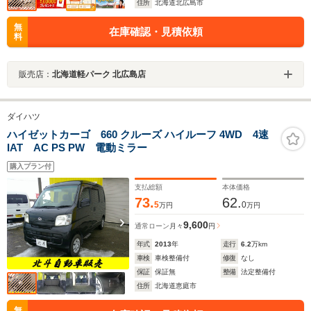
住所
北海道北広島市
無
在庫確認・見積依頼
料
販売店：
北海道軽パーク 北広島店
ダイハツ
ハイゼットカーゴ 660 クルーズ ハイルーフ 4WD 4速
IAT AC PS PW 電動ミラー
購入プラン付
支払総額
本体価格
73.
62.
5
0
万円
万円
9,600
通常ローン
月々
円
年式
2013
年
走行
6.2
万km
車検
車検整備付
修復
なし
保証
保証無
整備
法定整備付
住所
北海道恵庭市
無