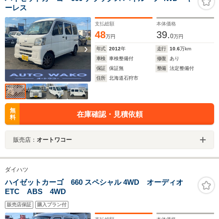
ーレス
支払総額
本体価格
48
39.
0
万円
万円
年式
2012
年
走行
10.6
万km
車検
車検整備付
修復
あり
保証
保証無
整備
法定整備付
住所
北海道石狩市
無
在庫確認・見積依頼
料
販売店：
オートワコー
ダイハツ
ハイゼットカーゴ 660 スペシャル 4WD オーディオ
ETC ABS 4WD
販売店保証
購入プラン付