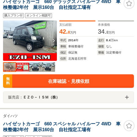
ハイゼットカーゴ 660 デラックス ハイルーフ 4WD 車
検整備2年付 展示160台 自社指定工場有
購入プラン付
オンライン相談可
支払総額
本体価格
42.
34.
8
8
万円
万円
年式
2014
年
走行
8.4
万km
車検
車検整備付
修復
なし
保証
保証無
整備
法定整備付
住所
北海道石狩市
無
在庫確認・見積依頼
料
販売店：
ＥＺＯ－ＩＳＭ（株）
ダイハツ
ハイゼットカーゴ 660 スペシャル ハイルーフ 4WD 車
検整備2年付 展示160台 自社指定工場有