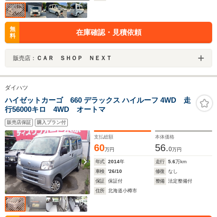
無
在庫確認・見積依頼
料
販売店：
ＣＡＲ ＳＨＯＰ ＮＥＸＴ
ダイハツ
ハイゼットカーゴ 660 デラックス ハイルーフ 4WD 走
行56000キロ 4WD オートマ
販売店保証
購入プラン付
支払総額
本体価格
60
56.
0
万円
万円
年式
2014
年
走行
5.6
万km
車検
'26/10
修復
なし
保証
保証付
整備
法定整備付
住所
北海道小樽市