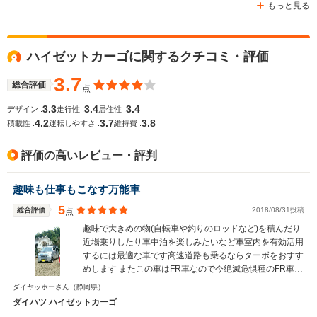
もっと見る
ハイゼットカーゴに関するクチコミ・評価
3.7
総合評価
点
3.3
3.4
3.4
デザイン :
走行性 :
居住性 :
4.2
3.7
3.8
積載性 :
運転しやすさ :
維持費 :
評価の高いレビュー・評判
趣味も仕事もこなす万能車
5
総合評価
2018/08/31投稿
点
趣味で大きめの物(自転車や釣りのロッドなど)を積んだり
近場乗りしたり車中泊を楽しみたいなど車室内を有効活用
するには最適な車です高速道路も乗るならターボをおすす
めします またこの車はFR車なので今絶滅危惧種のFR車を
手軽に味わうのにも良いです
ダイヤッホーさん
（静岡県）
ダイハツ ハイゼットカーゴ