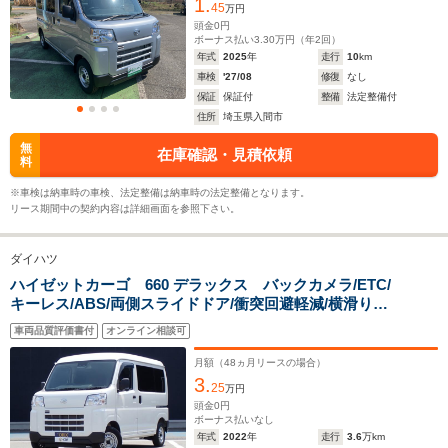
1.
オーバーヘッドシェルフ
45
万円
頭金
0
円
ボーナス払い
3.30
万円（年
2
回）
ホイールベース
ホイールベース
ホイー
年式
2025
年
走行
10
km
-m
-m
車検
'27/08
修復
なし
保証
保証付
整備
法定整備付
14.7～15.6km/L
住所
埼玉県入間市
└市街地:13.1～
無
14.2km/L
在庫確認・見積依頼
WLTCモード
料
-
└郊外:15.7～
-
燃費
16.7km/L
※車検は納車時の車検、法定整備は納車時の法定整備となります。
└高速道路:14.7～
リース期間中の契約内容は詳細画面を参照下さい。
15.6km/L
ダイハツ
排気量
659cc
0～658cc
656cc
ハイゼットカーゴ 660 デラックス バックカメラ/ETC/
キーレス/ABS/両側スライドドア/衝突回避軽減/横滑り防
駆動方式
FR
FR、4WD、MR
MR、4WD
止装置/アイドリングストップ/PS/PW
車両品質評価書付
オンライン相談可
月額（
48
ヵ月リースの場合）
3.
25
万円
頭金
0
円
ボーナス払いなし
年式
2022
年
走行
3.6
万km