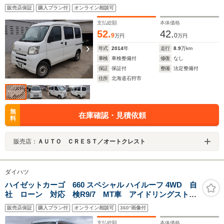
販売店保証
購入プラン付
オンライン相談可
支払総額
本体価格
52.
42.
9
0
万円
万円
年式
2014
年
走行
8.9
万km
車検
車検整備付
修復
なし
保証
保証付
整備
法定整備付
住所
北海道石狩市
無
在庫確認・見積依頼
料
販売店：
ＡＵＴＯ ＣＲＥＳＴ／オートクレスト
ダイハツ
ハイゼットカーゴ 660 スペシャル ハイルーフ 4WD 自
社 ローン 対応 検R9/7 MT車 アイドリングストッ
プ ABS 4WD 両面スライドドア ハイルーフ ブラ
販売店保証
購入プラン付
オンライン相談可
360°画像付
イトシルバーメタリック 全道 対応
支払総額
本体価格