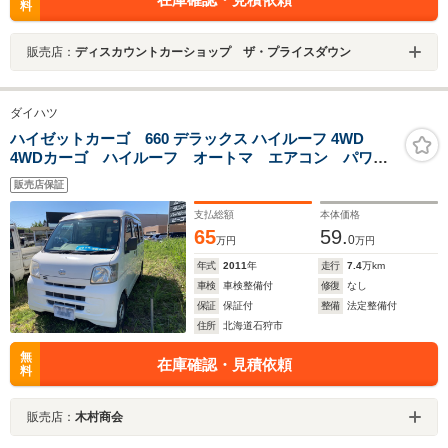
料
販売店：
ディスカウントカーショップ ザ・プライスダウン
ダイハツ
ハイゼットカーゴ 660 デラックス ハイルーフ 4WD
4WDカーゴ ハイルーフ オートマ エアコン パワス
テ パワーウィンドウ 両側スライドドア 集中ドアロ
販売店保証
ック ドアバイザー タイミングチェーン キーレス
支払総額
本体価格
65
59.
0
万円
万円
年式
2011
年
走行
7.4
万km
車検
車検整備付
修復
なし
保証
保証付
整備
法定整備付
住所
北海道石狩市
無
在庫確認・見積依頼
料
販売店：
木村商会