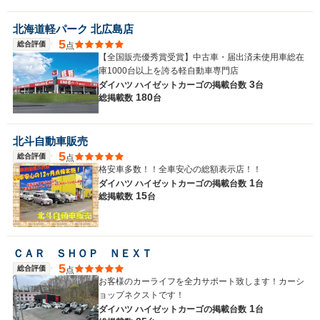
北海道軽パーク 北広島店
5
総合評価
点
【全国販売優秀賞受賞】中古車・届出済未使用車総在
庫1000台以上を誇る軽自動車専門店
3
ダイハツ ハイゼットカーゴの
掲載台数
台
180
総掲載数
台
北斗自動車販売
5
総合評価
点
格安車多数！！全車安心の総額表示店！！
1
ダイハツ ハイゼットカーゴの
掲載台数
台
15
総掲載数
台
ＣＡＲ ＳＨＯＰ ＮＥＸＴ
5
総合評価
点
お客様のカーライフを全力サポート致します！カーシ
ョップネクストです！
1
ダイハツ ハイゼットカーゴの
掲載台数
台