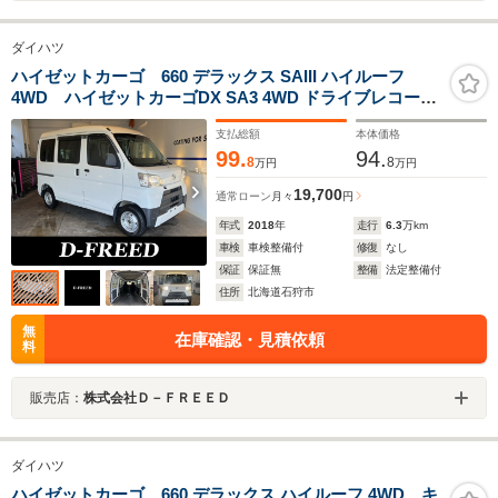
ダイハツ
ハイゼットカーゴ 660 デラックス SAIII ハイルーフ
4WD ハイゼットカーゴDX SA3 4WD ドライブレコーダ
ー ハイルーフ 軽バン 軽貨物 キャンプ仕様
支払総額
本体価格
99.
94.
8
8
万円
万円
19,700
通常ローン
月々
円
年式
2018
年
走行
6.3
万km
車検
車検整備付
修復
なし
保証
保証無
整備
法定整備付
住所
北海道石狩市
無
在庫確認・見積依頼
料
販売店：
株式会社Ｄ－ＦＲＥＥＤ
ダイハツ
ハイゼットカーゴ 660 デラックス ハイルーフ 4WD キ