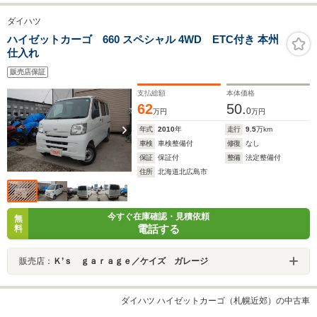
ダイハツ
ハイゼットカーゴ 660 スペシャル 4WD ETC付き 本州
仕入れ
販売店保証
支払総額
本体価格
62
50.
0
万円
万円
年式
2010
年
走行
9.5
万km
車検
車検整備付
修復
なし
保証
保証付
整備
法定整備付
住所
北海道北広島市
今すぐ在庫確認・見積依頼
無
電話する
料
販売店：
Ｋ’ｓ ｇａｒａｇｅ／ケイズ ガレージ
ダイハツ ハイゼットカーゴ（札幌近郊）の中古車