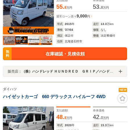
支払総額
本体価格
55.
53.
8
8
万円
万円
9,000
通常ローン
月々
円
年式
2015
年
走行
13.3
万km
車検
'27/04
修復
なし
保証
保証付
整備
法定整備付
住所
北海道石狩市
無
在庫確認・見積依頼
料
販売店：
（株）ハンドレッド ＨＵＮＤＲＥＤ ＧＲＩＰ／ハンドレッドグリップ
ダイハツ
NEW
ハイゼットカーゴ 660 デラックス ハイルーフ 4WD
支払総額
本体価格
48.
42.
8
0
万円
万円
年式
2020
年
走行
15.3
万km