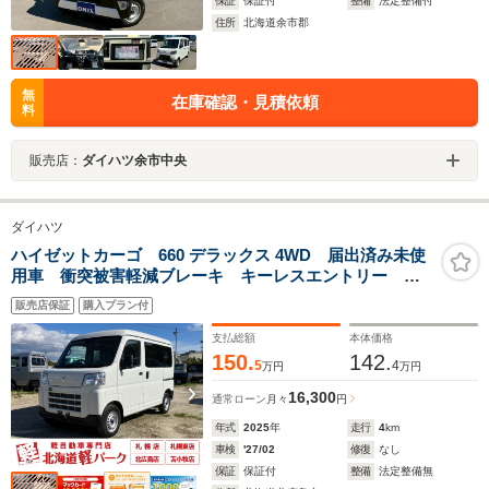
保証
保証付
整備
法定整備付
住所
北海道余市郡
無
在庫確認・見積依頼
料
販売店：
ダイハツ余市中央
ダイハツ
ハイゼットカーゴ 660 デラックス 4WD 届出済み未使
用車 衝突被害軽減ブレーキ キーレスエントリー パ
ートタイム4WD オートライト オートハイビーム マ
販売店保証
購入プラン付
ニュアルエアコン クリアランスソナー アイドリング
ストップ スピーカー一体型ラジオ
支払総額
本体価格
150.
142.
5
4
万円
万円
16,300
通常ローン
月々
円
年式
2025
年
走行
4
km
車検
'27/02
修復
なし
保証
保証付
整備
法定整備無