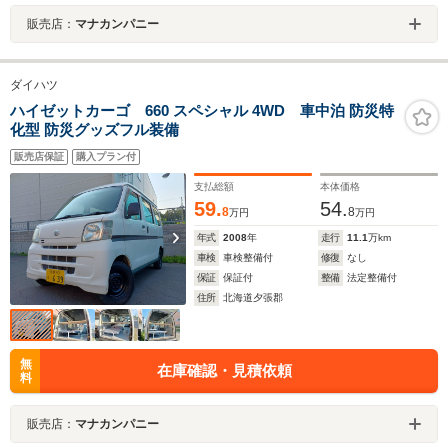
販売店：
マナカンパニー
ダイハツ
ハイゼットカーゴ 660 スペシャル 4WD 車中泊 防災特
化型 防災グッズフル装備
販売店保証
購入プラン付
支払総額
本体価格
59.
54.
8
8
万円
万円
年式
2008
年
走行
11.1
万km
車検
車検整備付
修復
なし
保証
保証付
整備
法定整備付
住所
北海道夕張郡
無
在庫確認・見積依頼
料
販売店：
マナカンパニー