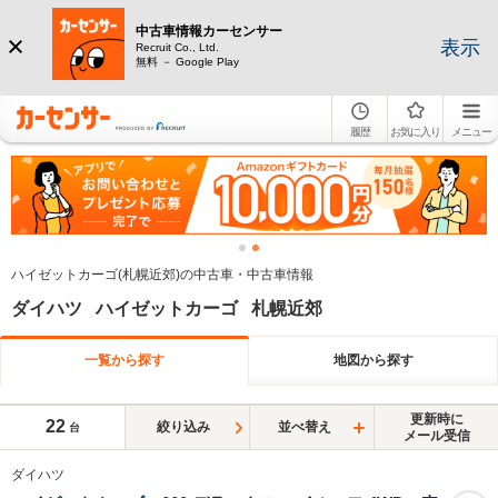
中古車情報カーセンサー
表示
Recruit Co., Ltd.
無料 － Google Play
履歴
お気に入り
メニュー
ハイゼットカーゴ(札幌近郊)の中古車・中古車情報
ダイハツ ハイゼットカーゴ 札幌近郊
一覧から探す
地図から探す
更新時に
22
絞り込み
並べ替え
台
メール受信
ダイハツ