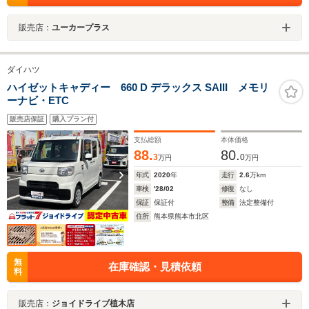
販売店：
ユーカープラス
ダイハツ
ハイゼットキャディー 660 D デラックス SAIII メモリ
ーナビ・ETC
販売店保証
購入プラン付
支払総額
本体価格
88.
80.
3
0
万円
万円
年式
2020
年
走行
2.6
万km
車検
'28/02
修復
なし
保証
保証付
整備
法定整備付
住所
熊本県熊本市北区
無
在庫確認・見積依頼
料
販売店：
ジョイドライブ植木店