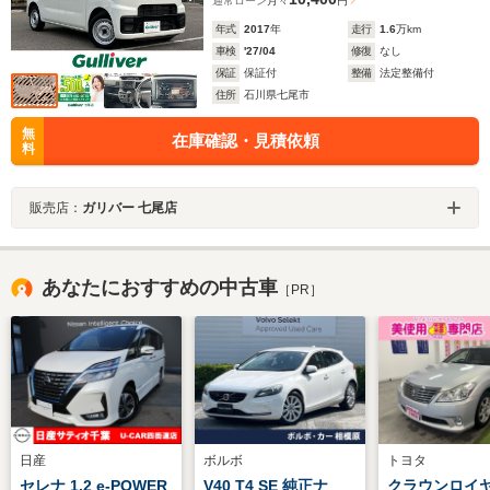
通常ローン
月々
円
年式
2017
年
走行
1.6
万km
車検
'27/04
修復
なし
保証
保証付
整備
法定整備付
住所
石川県七尾市
無
在庫確認・見積依頼
料
販売店：
ガリバー 七尾店
あなたにおすすめの中古車
［PR］
日産
ボルボ
トヨタ
セレナ 1.2 e-POWER
V40 T4 SE 純正ナ
クラウンロイヤル