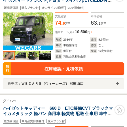
イヤ/スマートアシスト(トヨタ・ダイハツ)/ETC/EBD付
ABS/横滑り防止装置/アイドリングストップ/エアバッグ
販売店保証
購入プラン付
オンライン相談可
360°画像付
運転席/エアバッグ 助手席/衝突安全ボディ/パワーウイン
ドウ/キーレス
支払総額
本体価格
74.
63.
9
1
万円
万円
10,500
通常ローン
月々
円
年式
2016
年
走行
8.0
万km
車検
車検整備付
修復
なし
保証
保証付
整備
法定整備付
住所
和歌山県和歌山市
無
在庫確認・見積依頼
料
販売店：
ＷＥＣＡＲＳ（ウィーカーズ） 和歌山店
ダイハツ
ハイゼットキャディー 660 D ETC装備CVT ブラックマ
イカメタリック 軽バン 商用車 軽貨物 配送 仕事用 車中泊
キーレス スマートアシスト
販売店保証
車両品質評価書付
購入プラン付