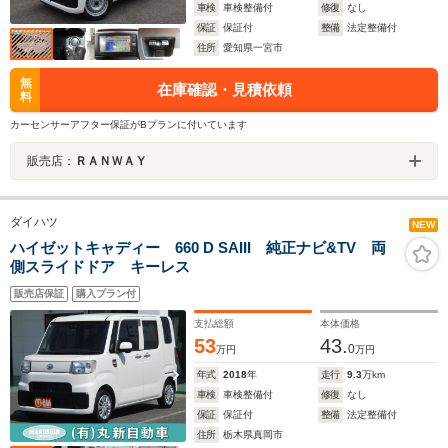
車検
車検整備付
修復
なし
保証
保証付
整備
法定整備付
住所
愛知県一宮市
無
在庫確認・見積依頼
料
カーセンサーアフター保証がBプランに付いています
販売店：
ＲＡＮＷＡＹ
ダイハツ
NEW
ハイゼットキャディー 660 D SAIII 純正ナビ&TV 両
側スライドドア キーレス
販売店保証
購入プラン付
支払総額
本体価格
53
43.
0
万円
万円
年式
2018
年
走行
9.3
万km
車検
車検整備付
修復
なし
保証
保証付
整備
法定整備付
住所
栃木県真岡市