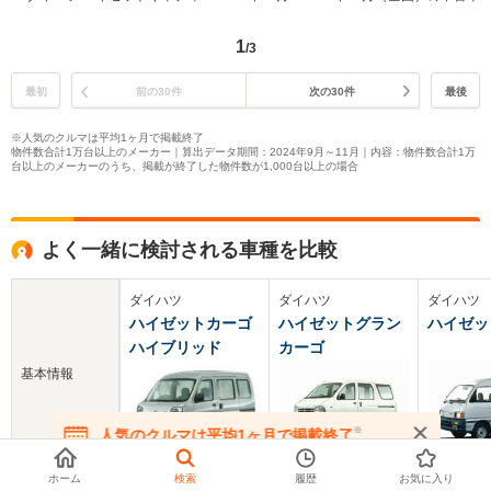
1
/3
最初
前の30件
次の30件
最後
※人気のクルマは平均1ヶ月で掲載終了
物件数合計1万台以上のメーカー｜算出データ期間：2024年9月～11月｜内容：物件数合計1万
台以上のメーカーのうち、掲載が終了した物件数が1,000台以上の場合
よく一緒に検討される車種を比較
ダイハツ
ダイハツ
ダイハツ
ハイゼットカーゴ
ハイゼットグラン
ハイゼッ
ハイブリッド
カーゴ
基本情報
※
人気のクルマは平均1ヶ月で掲載終了
在庫が無くなる前にお問い合わせください
ホーム
検索
履歴
お気に入り
新車価格
221.6万円
106.9～132.6万円
‐‐‐万円