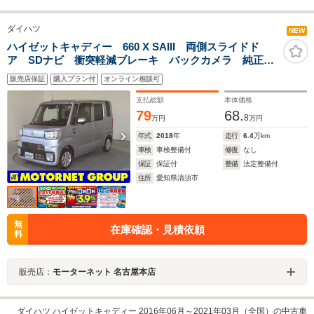
ダイハツ
NEW
ハイゼットキャディー 660 X SAIII 両側スライドド
ア SDナビ 衝突軽減ブレーキ バックカメラ 純正ア
ルミ オートマチックHB オートライト ドラレコ
販売店保証
購入プラン付
オンライン相談可
ETC ターボ BTオーディオ アイドリングストップ
支払総額
本体価格
79
68.
8
万円
万円
年式
2018
年
走行
6.4
万km
車検
車検整備付
修復
なし
保証
保証付
整備
法定整備付
住所
愛知県清須市
無
在庫確認・見積依頼
料
販売店：
モーターネット 名古屋本店
ダイハツ ハイゼットキャディー 2016年06月～2021年03月（全国）の中古車