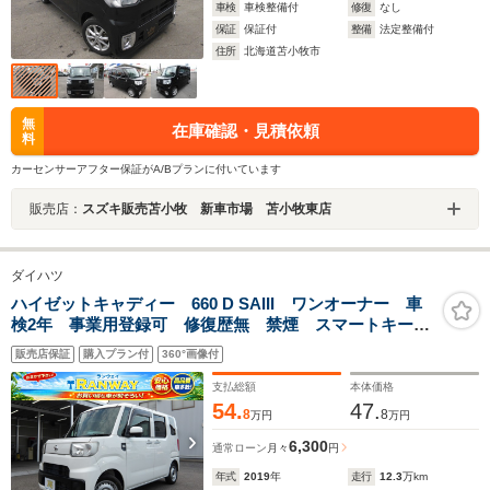
車検
車検整備付
修復
なし
保証
保証付
整備
法定整備付
住所
北海道苫小牧市
無
在庫確認・見積依頼
料
カーセンサーアフター保証がA/Bプランに付いています
販売店：
スズキ販売苫小牧 新車市場 苫小牧東店
ダイハツ
ハイゼットキャディー 660 D SAIII ワンオーナー 車
検2年 事業用登録可 修復歴無 禁煙 スマートキー
プッシュスタート 純正ナビ フルセグTV Bluetooth
販売店保証
購入プラン付
360°画像付
ETC アイドリングストップ オートマッチックハイビ
ーム 両側スライドドア
支払総額
本体価格
54.
47.
8
8
万円
万円
6,300
通常ローン
月々
円
年式
2019
年
走行
12.3
万km