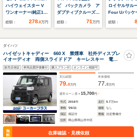
ハイウェイスター V
ビ バックカメラ ア
ロイヤルサルーン
ワンオーナー/純正10
ダプティブクルーズコ
Four Uパッ
インチメモリーナビ・
ントロール BLIS
4WD メーカ
278
71
総額：
.8
万円
総額：
万円
総額：
フルセグ・Bluetooth
パワーシート メモリ
ョンナビ フ
接続/アラウンドビュ
ーシート シートヒー
TV バック
ーモニター/両側オー
ター ETC HIDヘッ
ラ キーレス
ダイハツ
トスライドドア・ハン
ドライト
スタート イ
ズフリー/プロパイロ
ローザー HI
ハイゼットキャディー 660 X 禁煙車 社外ディスプレ
イオーディオ 両側スライドドア キーレスキー 電動
ット/フリップダウン
ト パワース
格納ミラー 社外14インチアルミ アイドリングストッ
モニター/ETC/ドラレ
グ コネクテ
販売店保証
車両品質評価書付
購入プラン付
オンライン相談可
プ パワーウインドウ
コ/スマートルームミ
ン
支払総額
本体価格
ラー
79.
77.
8
8
万円
万円
15,700
通常ローン
月々
円
年式
2016
年
走行
5.7
万km
車検
'26/11
修復
なし
保証
保証付
整備
法定整備付
住所
岡山県岡山市中区
無
在庫確認・見積依頼
料