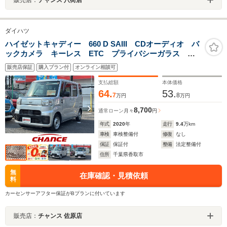
ダイハツ
ハイゼットキャディー 660 D SAIII CDオーディオ バ
ックカメラ キーレス ETC プライバシーガラス キ
ーレス プライバシーガラス 横滑り防止 衝突軽減防
販売店保証
購入プラン付
オンライン相談可
止 アイドリングストップ フルフラットシート
支払総額
本体価格
64.
53.
7
8
万円
万円
8,700
通常ローン
月々
円
年式
2020
年
走行
9.4
万km
車検
車検整備付
修復
なし
保証
保証付
整備
法定整備付
住所
千葉県香取市
無
在庫確認・見積依頼
料
カーセンサーアフター保証がBプランに付いています
販売店：
チャンス 佐原店