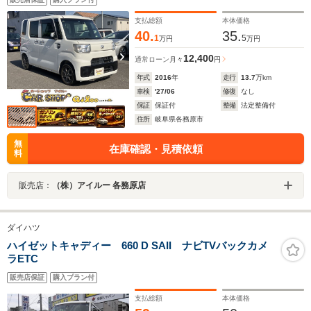
支払総額
本体価格
40.
35.
1
5
万円
万円
12,400
通常ローン
月々
円
年式
2016
年
走行
13.7
万km
車検
'27/06
修復
なし
保証
保証付
整備
法定整備付
住所
岐阜県各務原市
無
在庫確認・見積依頼
料
販売店：
（株）アイルー 各務原店
ダイハツ
ハイゼットキャディー 660 D SAII ナビTVバックカメ
ラETC
販売店保証
購入プラン付
支払総額
本体価格