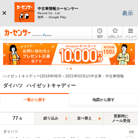
中古車情報カーセンサー
表示
Recruit Co., Ltd.
無料 － Google Play
履歴
お気に入り
メニュー
ハイゼットキャディー(2016年06月～2021年03月)の中古車・中古車情報
ダイハツ ハイゼットキャディー
一覧から探す
地図から探す
更新時に
77
絞り込み
並べ替え
台
メール受信
ダイハツ
PR