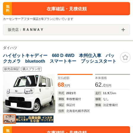
無
在庫確認・見積依頼
料
カーセンサーアフター保証がBプランに付いています
販売店：
ＲＡＮＷＡＹ
ダイハツ
ハイゼットキャディー 660 D 4WD 本州仕入車 バッ
クカメラ bluetooth スマートキー プッシュスタート
販売店保証
購入プラン付
支払総額
本体価格
68
62.
0
万円
万円
年式
2021
年
走行
11.9
万km
車検
車検整備付
修復
なし
保証
保証付
整備
法定整備付
住所
北海道札幌市西区
無
在庫確認・見積依頼