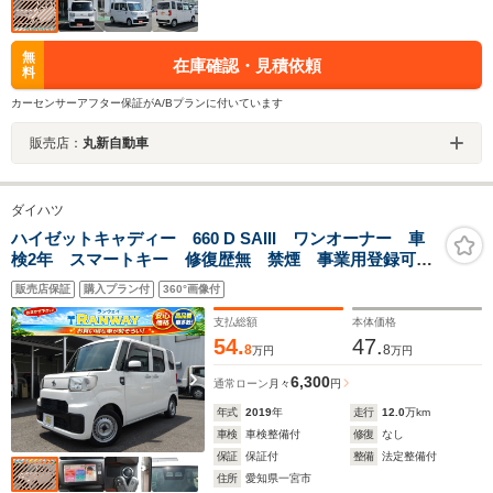
無
在庫確認・見積依頼
料
カーセンサーアフター保証がA/Bプランに付いています
販売店：
丸新自動車
ダイハツ
ハイゼットキャディー 660 D SAIII ワンオーナー 車
検2年 スマートキー 修復歴無 禁煙 事業用登録可
ナビ Bluetoothオーディオ フルセグTV プッシュスタ
販売店保証
購入プラン付
360°画像付
ート レーンキープアシスト アイドリングストップ
オートマチックハイビーム
支払総額
本体価格
54.
47.
8
8
万円
万円
6,300
通常ローン
月々
円
年式
2019
年
走行
12.0
万km
車検
車検整備付
修復
なし
保証
保証付
整備
法定整備付
住所
愛知県一宮市