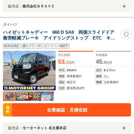
販売店：
株式会社ＢＲＡＶＥ
ダイハツ
ハイゼットキャディー 660 D SAII 両側スライドドア
衝突軽減ブレーキ アイドリングストップ ETC キー
レスキー ウインカーミラー USB接続 AUX 盗難防
販売店保証
購入プラン付
オンライン相談可
止装置
支払総額
本体価格
53.
45.
2
8
万円
万円
年式
2016
年
走行
8.1
万km
車検
車検整備付
修復
なし
保証
保証付
整備
法定整備付
住所
愛知県清須市
無
在庫確認・見積依頼
料
販売店：
モーターネット 名古屋本店