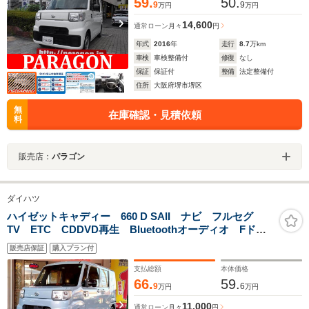
59.
50.
9
9
万円
万円
14,600
通常ローン
月々
円
年式
2016
年
走行
8.7
万km
車検
車検整備付
修復
なし
保証
保証付
整備
法定整備付
住所
大阪府堺市堺区
無
在庫確認・見積依頼
料
販売店：
パラゴン
ダイハツ
ハイゼットキャディー 660 D SAII ナビ フルセグ
TV ETC CDDVD再生 Bluetoothオーディオ Fドラ
レコ キーレスキー アイドリングストップ
販売店保証
購入プラン付
支払総額
本体価格
66.
59.
9
6
万円
万円
11,000
通常ローン
月々
円