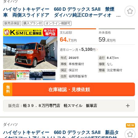
ダイハツ
ハイゼットキャディー 660 D デラックス SAII 禁煙
車 両側スライドドア ダイハツ純正CDオーディオ ミ
ュージックプレイヤー接続可 アイドリングストップ
販売店保証
購入プラン付
オンライン相談可
ETC ドライブレコーダー キーレス 衝突軽減ブレー
キ 横滑り防止装置 障害物センサー
支払総額
本体価格
64.
59.
7
8
万円
万円
5,100
通常ローン
月々
円
年式
2016
年
走行
8.4
万km
車検
車検整備付
修復
なし
保証
保証付
整備
法定整備付
住所
福岡県飯塚市
無
在庫確認・見積依頼
料
販売店：
軽３９．８万円専門店 軽スマイル 飯塚店
ダイハツ
NEW
ハイゼットキャディー 660 D デラックス SAII 新品タ