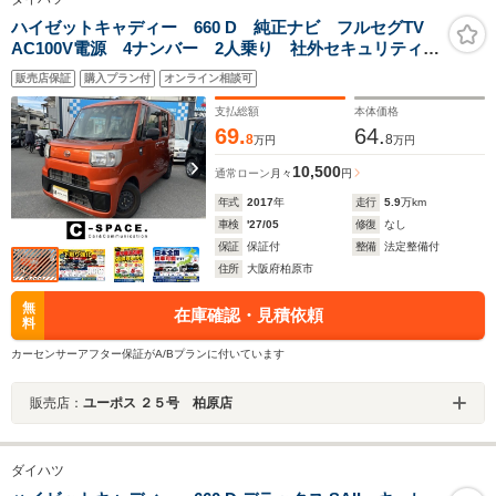
ハイゼットキャディー 660 D 純正ナビ フルセグTV
AC100V電源 4ナンバー 2人乗り 社外セキュリティ
バックカメラ ETC キーレス アイドリングストッ
販売店保証
購入プラン付
オンライン相談可
プ 両側スライドドア
支払総額
本体価格
69.
64.
8
8
万円
万円
10,500
通常ローン
月々
円
年式
2017
年
走行
5.9
万km
車検
'27/05
修復
なし
保証
保証付
整備
法定整備付
住所
大阪府柏原市
無
在庫確認・見積依頼
料
カーセンサーアフター保証がA/Bプランに付いています
販売店：
ユーポス ２５号 柏原店
ダイハツ