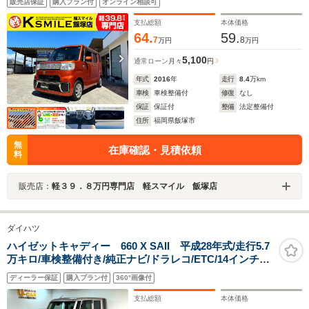
販売店保証
購入プラン付
オンライン相談可
ETC ドライブレコーダー キーレス 衝突軽減ブレー
キ 横滑り防止装置 障害物センサー
支払総額
本体価格
64.
59.
7
8
万円
万円
5,100
通常ローン
月々
円
年式
2016
年
走行
8.4
万km
車検
車検整備付
修復
なし
保証
保証付
整備
法定整備付
住所
福岡県飯塚市
無
在庫確認・見積依頼
料
販売店：
軽３９．８万円専門店 軽スマイル 飯塚店
ダイハツ
ハイゼットキャディー 660 X SAII 平成28年式/走行5.7
万キロ/車検整備付き/純正ナビ/ドラレコ/ETC/14インチア
ルミホイール/アイドリングストップ/電動格納式ドアミラ
ディーラー保証
購入プラン付
360°画像付
ー/キーレスエントリー/フォグランプ/
支払総額
本体価格