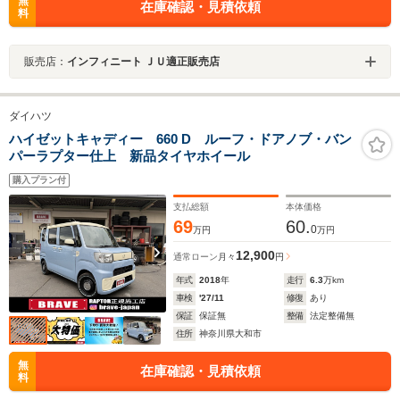
無
在庫確認・見積依頼
料
販売店：
インフィニート ＪＵ適正販売店
ダイハツ
ハイゼットキャディー 660 D ルーフ・ドアノブ・バン
パーラプター仕上 新品タイヤホイール
購入プラン付
支払総額
本体価格
69
60.
0
万円
万円
12,900
通常ローン
月々
円
年式
2018
年
走行
6.3
万km
車検
'27/11
修復
あり
保証
保証無
整備
法定整備無
住所
神奈川県大和市
無
在庫確認・見積依頼
料