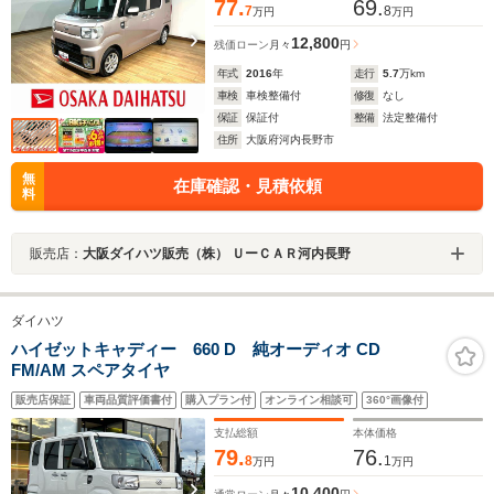
77.
69.
7
8
万円
万円
12,800
残価ローン
月々
円
年式
2016
年
走行
5.7
万km
車検
車検整備付
修復
なし
保証
保証付
整備
法定整備付
住所
大阪府河内長野市
無
在庫確認・見積依頼
料
販売店：
大阪ダイハツ販売（株） ＵーＣＡＲ河内長野
ダイハツ
ハイゼットキャディー 660 D 純オーディオ CD
FM/AM スペアタイヤ
販売店保証
車両品質評価書付
購入プラン付
オンライン相談可
360°画像付
支払総額
本体価格
79.
76.
8
1
万円
万円
10,400