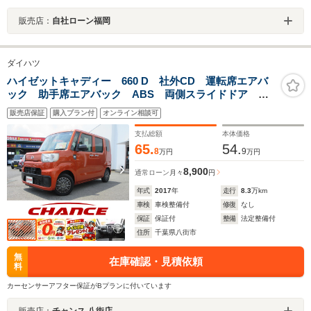
販売店：
自社ローン福岡
ダイハツ
ハイゼットキャディー 660 D 社外CD 運転席エアバ
ック 助手席エアバック ABS 両側スライドドア ア
イドリングストップ インパネAT キーレス 横滑り防
販売店保証
購入プラン付
オンライン相談可
止装置 衝突軽減ブレーキ
支払総額
本体価格
65.
54.
8
9
万円
万円
8,900
通常ローン
月々
円
年式
2017
年
走行
8.3
万km
車検
車検整備付
修復
なし
保証
保証付
整備
法定整備付
住所
千葉県八街市
無
在庫確認・見積依頼
料
カーセンサーアフター保証がBプランに付いています
販売店：
チャンス 八街店