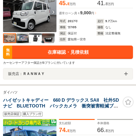
45.
41.
8
8
万円
万円
9,000
通常ローン
月々
円
年式
2017
年
走行
9.7
万km
車検
'27/05
修復
なし
保証
保証付
整備
法定整備無
住所
愛知県一宮市
無
在庫確認・見積依頼
料
カーセンサーアフター保証がBプランに付いています
販売店：
ＲＡＮＷＡＹ
ダイハツ
ハイゼットキャディー 660 D デラックス SAII 社外SD
ナビ BLUETOOTH バックカメラ 衝突被害軽減ブレ
ーキ 車線逸脱警報装置 横滑り防止装置 アイドリン
販売店保証
購入プラン付
グストップ 前席パワーウィンドウ キーレスエントリ
ー セキュリティアラーム
支払総額
本体価格
74.
66.
8
8
万円
万円