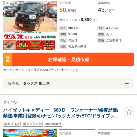
支払総額
本体価格
50.
43.
9
9
万円
万円
8,300
通常ローン
月々
円
年式
2017
年
走行
4.6
万km
車検
'28/06
修復
あり
保証
保証付
整備
法定整備付
住所
埼玉県入間郡
無
在庫確認・見積依頼
料
カーセンサーアフター保証がA/Bプランに付いています
販売店：
タックス 富士見
ダイハツ
ハイゼットキャディー 660 D ワンオーナー/修復歴無/
禁煙/事業用登録可/ナビ/バックカメラ/ETC/ドライブレコ
ーダー/両側スライドドア/キーレス/パワーウィンドウ/ヘ
販売店保証
購入プラン付
360°画像付
ッドライトレベライザー/アイドリングストップシステム/
支払総額
本体価格