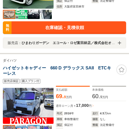
保証
保証付
整備
法定整備付
住所
大阪府富田林市
無
在庫確認・見積依頼
料
販売店：
ひまわりガーデン エコール・ロゼ富田林店／株式会社オンフリーク
ダイハツ
ハイゼットキャディー 660 D デラックス SAII ETCキ
ーレス
販売店保証
購入プラン付
支払総額
本体価格
69.
60.
9
9
万円
万円
17,000
通常ローン
月々
円
年式
2016
年
走行
4.5
万km
車検
車検整備付
修復
なし
保証
保証付
整備
法定整備付