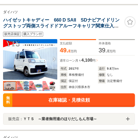
ダイハツ
ハイゼットキャディー 660 D SAII SDナビアイドリン
グストップ両側スライドドアルーフキャリア関東仕入れ
下錆少ない 事前点検済 車検整備付 プロメンテパック有償
販売店保証
購入プラン付
点検整備 自社保証 09保証 カープレミア有償保証 業販可
支払総額
本体価格
49.
39.
8
8
万円
万円
4,100
通常ローン
月々
円
年式
2017
年
走行
9.8
万km
車検
車検整備付
修復
なし
保証
保証付
整備
法定整備付
住所
神奈川県厚木市
無
在庫確認・見積依頼
料
販売店：
ＹＴＳ ～業者御用達のほりだしもん市場～
ダイハツ