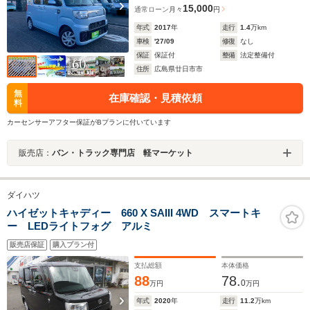
15,000
通常ローン
月々
円
年式
2017
年
走行
1.4
万km
車検
'27/09
修復
なし
保証
保証付
整備
法定整備付
住所
広島県廿日市市
無
在庫確認・見積依頼
料
カーセンサーアフター保証がBプランに付いています
販売店：
バン・トラック専門店 軽マーケット
ダイハツ
ハイゼットキャディー 660 X SAIII 4WD スマートキ
ー LEDライトフォグ アルミ
販売店保証
購入プラン付
支払総額
本体価格
88
78.
0
万円
万円
年式
2020
年
走行
11.2
万km