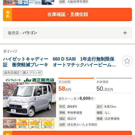
住所
大阪府堺市堺区
無
在庫確認・見積依頼
料
販売店：
パラゴン
ダイハツ
ハイゼットキャディー 660 D SAIII 1年走行無制限保
証 衝突軽減ブレーキ オートマチックハイービーム
ヘッドライトレベライザー 障害物センサー キーレ
販売店保証
購入プラン付
ス ナビ CD バックカメラ タイミングチェーン
支払総額
本体価格
58
50.
0
万円
万円
8,600
通常ローン
月々
円
年式
2019
年
走行
9.8
万km
車検
車検整備無
修復
なし
保証
保証付
整備
法定整備無
住所
埼玉県さいたま市西区