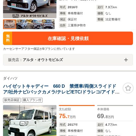
年式
2016
年
走行
7.3
万km
車検
車検整備付
修復
なし
保証
保証付
整備
法定整備付
住所
三重県伊勢市
無
在庫確認・見積依頼
料
カーセンサーアフター保証がBプランに付いています
販売店：
アルタ・オウトモビルズ
ダイハツ
ハイゼットキャディー 660 D 禁煙車/両側スライドド
ア/社外ナビ/バックカメラ/テレビ/ETC/ドラレコ/アイドリ
ングストップ/キーレス/パワーウィンドウ
販売店保証
購入プラン付
支払総額
本体価格
75.
69.
7
8
万円
万円
年式
2017
年
走行
4.7
万km
車検
車検整備付
修復
なし