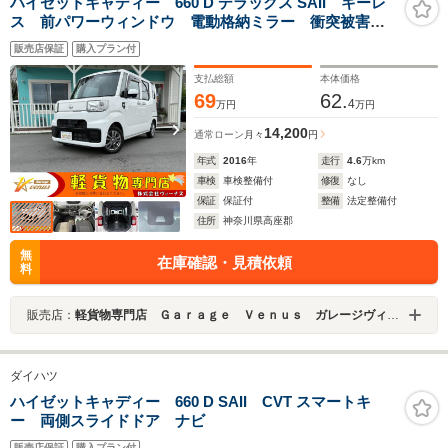
ハイゼットキャディー 660 D デラックス SAII キーレ
ス 前パワーウィンドウ 電動格納ミラー 衝突被害軽
減ブレーキ ETC ドライブレコーダー プライバシー
販売店保証
購入プラン付
ガラス クリアランスソナー ハロゲンライト 記録
簿 軽貨物 軽バン
支払総額
本体価格
69
62.
4
万円
万円
14,200
通常ローン
月々
円
年式
2016
年
走行
4.6
万km
車検
車検整備付
修復
なし
保証
保証付
整備
法定整備付
住所
神奈川県高座郡
無
在庫確認・見積依頼
料
販売店：
軽貨物専門店 Ｇａｒａｇｅ Ｖｅｎｕｓ ガレージヴィーナス
ダイハツ
ハイゼットキャディー 660 D SAII CVT スマートキ
ー 両側スライドドア ナビ
販売店保証
購入プラン付