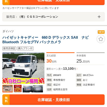
料
カーセンサーアフター保証がAプランに付いています
販売店：
（有）ＣＧＳコーポレーション
ダイハツ
NEW
ハイゼットキャディー 660 D デラックス SAII ナビ
Bluetooth フルセグTV バックカメラ
販売店保証
購入プラン付
支払総額
本体価格
30
25.
0
万円
万円
13,100
通常ローン
月々
円
年式
2016
年
走行
18.2
万km
車検
車検整備付
修復
あり
保証
保証付
整備
法定整備付
住所
福岡県古賀市
無
在庫確認・見積依頼
料