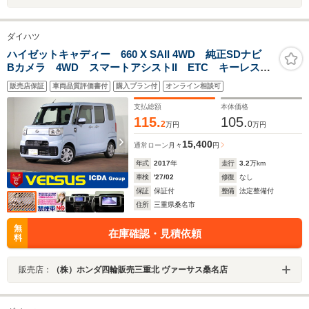
ダイハツ
ハイゼットキャディー 660 X SAII 4WD 純正SDナビ
Bカメラ 4WD スマートアシストII ETC キーレス
ブルートゥース対応 エアコン ABS パワステ
販売店保証
車両品質評価書付
購入プラン付
オンライン相談可
SRS DVD再生 フロアーマット ターボ車 VSA 両
側スライドドア
支払総額
本体価格
115.
105.
2
0
万円
万円
15,400
通常ローン
月々
円
年式
2017
年
走行
3.2
万km
車検
'27/02
修復
なし
保証
保証付
整備
法定整備付
住所
三重県桑名市
無
在庫確認・見積依頼
料
販売店：
（株）ホンダ四輪販売三重北 ヴァーサス桑名店