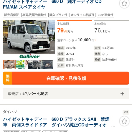
ハイゼットキャディー 660 D 純オーディオ CD
FM/AM スペアタイヤ
販売店保証
車両品質評価書付
購入プラン付
オンライン相談可
360°画像付
支払総額
本体価格
79.
76.
8
1
万円
万円
10,400
通常ローン
月々
円
年式
2017
年
走行
1.6
万km
車検
'27/04
修復
なし
保証
保証付
整備
法定整備付
住所
石川県七尾市
無
在庫確認・見積依頼
料
販売店：
ガリバー 七尾店
ダイハツ
PR
ハイゼットキャディー 660 D デラックス SAII 禁煙
車 両側スライドドア ダイハツ純正CDオーディオ ミ
ュージックプレイヤー接続可 アイドリングストップ