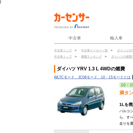
{
中古車
輸入車
中古車トップ
>
中古車メーカー一覧
>
ダイハツの
中古車トップ
>
燃費ランキング
>
ダイハツの燃費
ダイハツ YRV 1.3 L 4WDの燃費
WLTCモード、JC08モード、10・15モードとは
10・1
満タ
1Lを
パルコシ
ら、す
走りを重