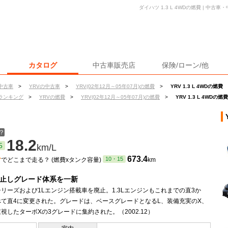
ダイハツ 1.3 L 4WDの燃費 | 中
カタログ
中古車販売店
保険/ローン/他
中古車
>
YRVの中古車
>
YRV(02年12月～05年07月)の燃費
>
YRV 1.3 L 4WDの燃費
ランキング
>
YRVの燃費
>
YRV(02年12月～05年07月)の燃費
>
YRV 1.3 L 4WDの燃費
？
18.2
5
km/L
ン
673.4
10・15
でどこまで走る？ (燃費xタンク容量)
km
廃止しグレード体系を一新
リーズおよび1Lエンジン搭載車を廃止。1.3Lエンジンもこれまでの直3か
べて直4に変更された。グレードは、ベースグレードとなるL、装備充実のX、
視したターボXの3グレードに集約された。（2002.12）