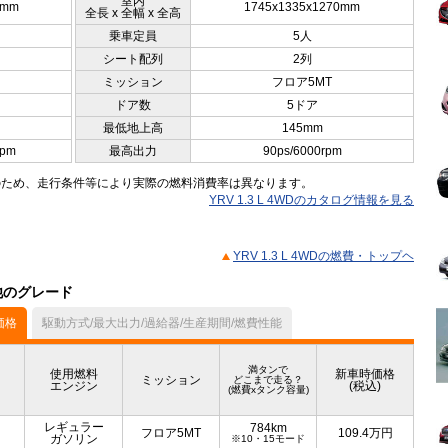
室内
0mm
1745x1335x1270mm
全長 x 全幅 x 全高
乗車定員
5人
シート配列
2列
ミッション
フロア5MT
ドア数
5ドア
最低地上高
145mm
rpm
最高出力
90ps/6000rpm
のため、走行条件等により実際の燃料消費率は異なります。
YRV 1.3 L 4WDのカタログ情報を見る
YRV 1.3 L 4WDの燃費・トップヘ
の他のグレード
価格
駆動方式/最大出力/過給器/生産期間/燃費性能
満タンで
使用燃料
新車時価格
ミッション
どこまで走る？
エンジン
(税込)
(燃費xタンク容量)
レギュラー
784km
フロア5MT
109.4
万円
ガソリン
※10・15モード