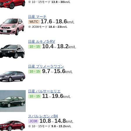
※ 10・15モード
13.8
～
30
km/L
日産 マーチ
17.6
18.6
WLTC
～
km/L
※ JC08モード
18.4
～
23
km/L
日産 ルキノS-RV
10.4
18.2
10・15
～
km/L
日産 プリメーラワゴン
9.7
15.6
10・15
～
km/L
日産 パルサーセリエ
11
19.6
10・15
～
km/L
スバル レガシィB4
10.8
14.8
JC08
～
km/L
※ 10・15モード
9.8
～
15.2
km/L