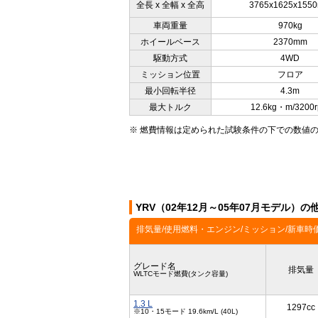
全長 x 全幅 x 全高
3765x1625x155
車両重量
970kg
ホイールベース
2370mm
駆動方式
4WD
ミッション位置
フロア
最小回転半径
4.3m
最大トルク
12.6kg・m/3200
※ 燃費情報は定められた試験条件の下での数値
YRV（02年12月～05年07月モデル）
排気量/使用燃料・エンジン/ミッション/新車時
グレード名
排気量
WLTCモード燃費(タンク容量)
1.3 L
1297cc
※10・15モード 19.6km/L (40L)