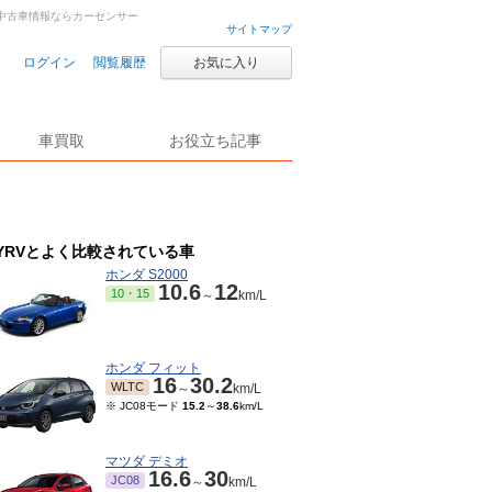
古車・中古車情報ならカーセンサー
サイトマップ
ログイン
閲覧履歴
お気に入り
車買取
お役立ち記事
YRVとよく比較されている車
ホンダ S2000
10.6
12
10・15
～
km/L
ホンダ フィット
16
30.2
WLTC
～
km/L
※ JC08モード
15.2
～
38.6
km/L
マツダ デミオ
16.6
30
JC08
～
km/L