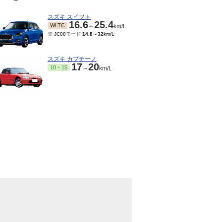
スズキ スイフト
16.6
25.4
WLTC
～
km/L
※ JC08モード
14.8
～
32
km/L
スズキ カプチーノ
17
20
10・15
～
km/L