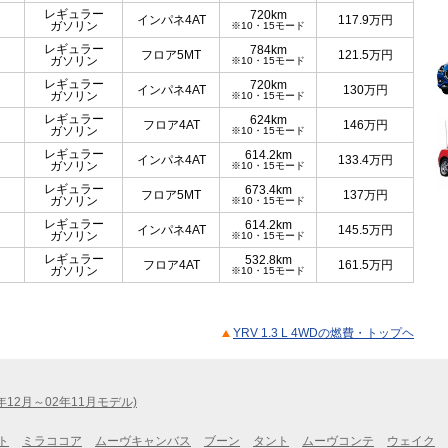
レギュラー
720km
インパネ4AT
117.9
万円
ガソリン
※10・15モード
レギュラー
784km
フロア5MT
121.5
万円
ガソリン
※10・15モード
レギュラー
720km
インパネ4AT
130
万円
ガソリン
※10・15モード
レギュラー
624km
フロア4AT
146
万円
ガソリン
※10・15モード
レギュラー
614.2km
インパネ4AT
133.4
万円
ガソリン
※10・15モード
レギュラー
673.4km
フロア5MT
137
万円
ガソリン
※10・15モード
レギュラー
614.2km
インパネ4AT
145.5
万円
ガソリン
※10・15モード
レギュラー
532.8km
フロア4AT
161.5
万円
ガソリン
※10・15モード
YRV 1.3 L 4WDの燃費・トップヘ
1年12月～02年11月モデル)
ト
ミラココア
ムーヴキャンバス
ブーン
タント
ムーヴコンテ
ウェイク