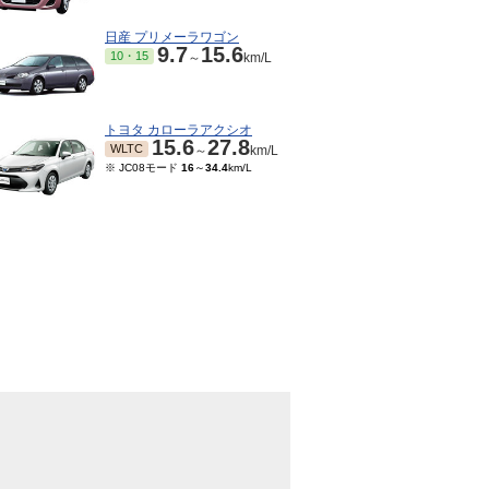
日産 プリメーラワゴン
9.7
15.6
10・15
～
km/L
トヨタ カローラアクシオ
15.6
27.8
WLTC
～
km/L
※ JC08モード
16
～
34.4
km/L