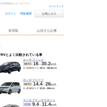
古車・中古車情報ならカーセンサー
サイトマップ
ログイン
閲覧履歴
お気に入り
車買取
お役立ち記事
費
YRVとよく比較されている車
ホンダ フィット
16
30.2
WLTC
～
km/L
※ JC08モード
15.2
～
38.6
km/L
ホンダ フリード
14.4
26
WLTC
～
km/L
※ JC08モード
12.8
～
28
km/L
マツダ アテンザスポーツ
9.4
11.4
JC08
～
km/L