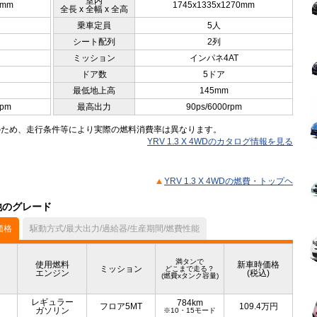
室内
0mm
1745x1335x1270mm
全長 x 全幅 x 全高
乗車定員
5人
シート配列
2列
ミッション
インパネ4AT
ドア数
5ドア
最低地上高
145mm
rpm
最高出力
90ps/6000rpm
のため、走行条件等により実際の燃料消費率は異なります。
YRV 1.3 X 4WDのカタログ情報を見る
YRV 1.3 X 4WDの燃費・トップヘ
の他のグレード
価格
駆動方式/最大出力/過給器/生産期間/燃費性能
満タンで
使用燃料
新車時価格
ミッション
どこまで走る？
エンジン
(税込)
(燃費xタンク容量)
レギュラー
784km
フロア5MT
109.4
万円
ガソリン
※10・15モード