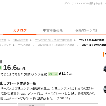
ダイハツ 1.3 X 4WDの燃費 | 中
カタログ
中古車販売店
保険/ローン/他
中古車
>
YRVの中古車
>
YRV(02年12月～05年07月)の燃費
>
YRV 1.3 X 4WDの燃費
ランキング
>
YRVの燃費
>
YRV(02年12月～05年07月)の燃費
>
YRV 1.3 X 4WDの燃
？
16.6
5
km/L
ン
614.2
10・15
でどこまで走る？ (燃費xタンク容量)
km
廃止しグレード体系を一新
リーズおよび1Lエンジン搭載車を廃止。1.3Lエンジンもこれまでの直3か
べて直4に変更された。グレードは、ベースグレードとなるL、装備充実のX、
視したターボXの3グレードに集約された。（2002.12）