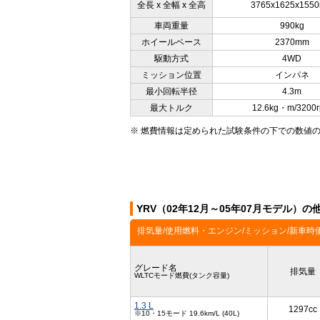
全長 x 全幅 x 全高
3765x1625x155
車両重量
990kg
ホイールベース
2370mm
駆動方式
4WD
ミッション位置
インパネ
最小回転半径
4.3m
最大トルク
12.6kg・m/3200
※ 燃費情報は定められた試験条件の下での数値
YRV（02年12月～05年07月モデル）
排気量/使用燃料・エンジン/ミッション/新車時
グレード名
排気量
WLTCモード燃費(タンク容量)
1.3 L
1297cc
※10・15モード 19.6km/L (40L)