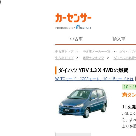
{
中古車
輸入車
中古車トップ
>
中古車メーカー一覧
>
ダイハツの
中古車トップ
>
燃費ランキング
>
ダイハツの燃費
ダイハツ YRV 1.3 X 4WDの燃費
WLTCモード、JC08モード、10・15モードとは
10・1
満タ
1Lを
パルコシ
ら、す
走りを重