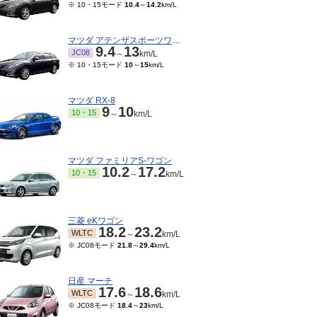
※ 10・15モード
10.4
～
14.2
km/L
マツダ アテンザスポーツワゴン
9.4
13
JC08
～
km/L
※ 10・15モード
10
～
15
km/L
マツダ RX-8
9
10
10・15
～
km/L
マツダ ファミリアS-ワゴン
10.2
17.2
10・15
～
km/L
三菱 eKワゴン
18.2
23.2
WLTC
～
km/L
※ JC08モード
21.8
～
29.4
km/L
日産 マーチ
17.6
18.6
WLTC
～
km/L
※ JC08モード
18.4
～
23
km/L