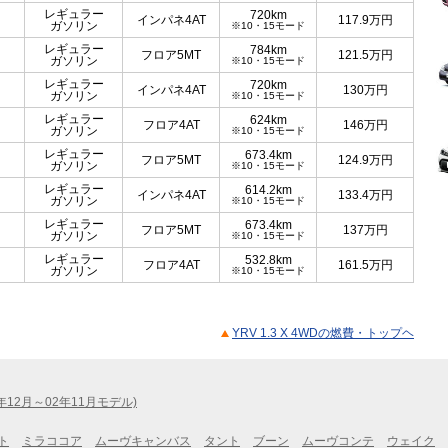
レギュラー
720km
インパネ4AT
117.9
万円
ガソリン
※10・15モード
レギュラー
784km
フロア5MT
121.5
万円
ガソリン
※10・15モード
レギュラー
720km
インパネ4AT
130
万円
ガソリン
※10・15モード
レギュラー
624km
フロア4AT
146
万円
ガソリン
※10・15モード
レギュラー
673.4km
フロア5MT
124.9
万円
ガソリン
※10・15モード
レギュラー
614.2km
インパネ4AT
133.4
万円
ガソリン
※10・15モード
レギュラー
673.4km
フロア5MT
137
万円
ガソリン
※10・15モード
レギュラー
532.8km
フロア4AT
161.5
万円
ガソリン
※10・15モード
YRV 1.3 X 4WDの燃費・トップヘ
1年12月～02年11月モデル)
ト
ミラココア
ムーヴキャンバス
タント
ブーン
ムーヴコンテ
ウェイク