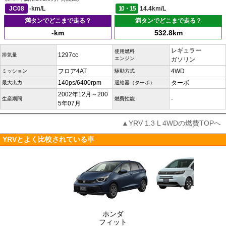
JC08
-km/L
10・15
14.4km/L
満タンでどこまで走る？
満タンでどこまで走る？
-km
532.8km
レギュラー
使用燃料
1297cc
排気量
エンジン
ガソリン
フロア4AT
4WD
ミッション
駆動方式
140ps/6400rpm
ターボ
最大出力
過給器（ターボ）
2002年12月～200
-
生産期間
燃費性能
5年07月
▲YRV 1.3 L 4WDの燃費TOPへ
YRVとよく比較されている車
ホンダ
フィット