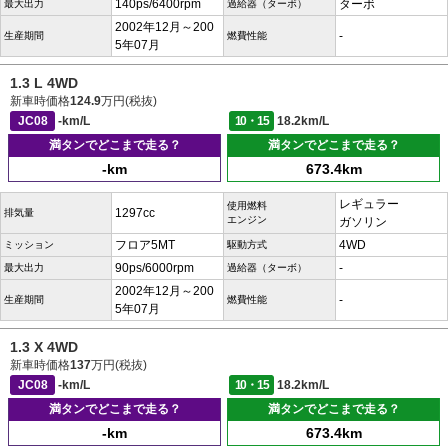
140ps/6400rpm
ターボ
最大出力
過給器（ターボ）
2002年12月～200
-
生産期間
燃費性能
5年07月
1.3 L 4WD
新車時価格
124.9
万円(税抜)
JC08
-km/L
10・15
18.2km/L
満タンでどこまで走る？
満タンでどこまで走る？
-km
673.4km
レギュラー
使用燃料
1297cc
排気量
エンジン
ガソリン
フロア5MT
4WD
ミッション
駆動方式
90ps/6000rpm
-
最大出力
過給器（ターボ）
2002年12月～200
-
生産期間
燃費性能
5年07月
1.3 X 4WD
新車時価格
137
万円(税抜)
JC08
-km/L
10・15
18.2km/L
満タンでどこまで走る？
満タンでどこまで走る？
-km
673.4km