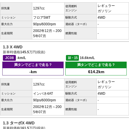
レギュラー
使用燃料
1297cc
排気量
エンジン
ガソリン
フロア5MT
4WD
ミッション
駆動方式
90ps/6000rpm
-
最大出力
過給器（ターボ）
2002年12月～200
-
生産期間
燃費性能
5年07月
1.3 X 4WD
新車時価格
145.5
万円(税抜)
JC08
-km/L
10・15
16.6km/L
満タンでどこまで走る？
満タンでどこまで走る？
-km
614.2km
レギュラー
使用燃料
1297cc
排気量
エンジン
ガソリン
インパネ4AT
4WD
ミッション
駆動方式
90ps/6000rpm
-
最大出力
過給器（ターボ）
2002年12月～200
-
生産期間
燃費性能
5年07月
1.3 ターボX 4WD
新車時価格
161.5
万円(税抜)