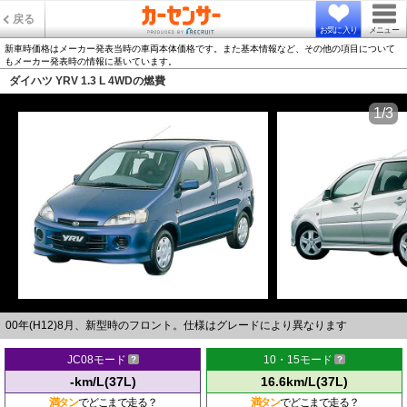
戻る
お気に入り
メニュー
新車時価格はメーカー発表当時の車両本体価格です。また基本情報など、その他の項目について
もメーカー発表時の情報に基いています。
ダイハツ YRV 1.3 L 4WDの燃費
1/3
00年(H12)8月、新型時のフロント。仕様はグレードにより異なります
JC08モード
10・15モード
-km/L(37L)
16.6km/L(37L)
満タン
でどこまで走る？
満タン
でどこまで走る？