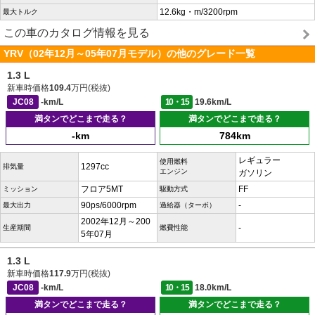
12.6kg・m/3200rpm
最大トルク
この車のカタログ情報を見る
YRV（02年12月～05年07月モデル）の他のグレード一覧
1.3 L
新車時価格
109.4
万円(税抜)
JC08
-km/L
10・15
19.6km/L
満タンでどこまで走る？
満タンでどこまで走る？
-km
784km
レギュラー
使用燃料
1297cc
排気量
エンジン
ガソリン
フロア5MT
FF
ミッション
駆動方式
90ps/6000rpm
-
最大出力
過給器（ターボ）
2002年12月～200
-
生産期間
燃費性能
5年07月
1.3 L
新車時価格
117.9
万円(税抜)
JC08
-km/L
10・15
18.0km/L
満タンでどこまで走る？
満タンでどこまで走る？