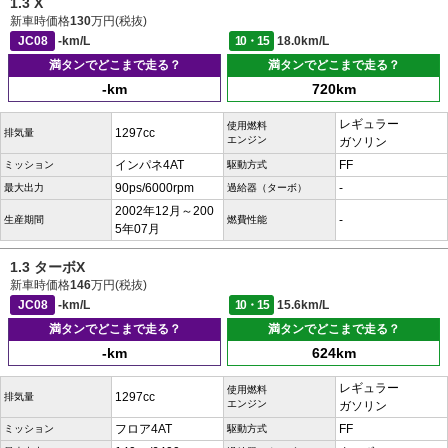
1.3 X
新車時価格
130
万円(税抜)
JC08
-km/L
10・15
18.0km/L
満タンでどこまで走る？
満タンでどこまで走る？
-km
720km
レギュラー
使用燃料
1297cc
排気量
エンジン
ガソリン
インパネ4AT
FF
ミッション
駆動方式
90ps/6000rpm
-
最大出力
過給器（ターボ）
2002年12月～200
-
生産期間
燃費性能
5年07月
1.3 ターボX
新車時価格
146
万円(税抜)
JC08
-km/L
10・15
15.6km/L
満タンでどこまで走る？
満タンでどこまで走る？
-km
624km
レギュラー
使用燃料
1297cc
排気量
エンジン
ガソリン
フロア4AT
FF
ミッション
駆動方式