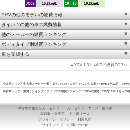
JC08
15.2km/L
10・15
16.2km/L
YRVの他のモデルの燃費情報
ダイハツの他の車の燃費情報
他のメーカーの燃費ランキング
ボディタイプ別燃費ランキング
車を売却する
▲YRV 1.3 L 4WDの燃費TOPへ
中古車トップ
中古車メーカー一覧
ダイハツの中古車
YRVの中古車
YRV(02年12月～05年
中古車トップ
燃費ランキング
ダイハツの燃費ランキング
YRVの燃費
YRV(02年12月～05
中古車情報ならカーセンサー
カーセンサーエッジ・輸入車
車買取・車査定
中古車リース
プライバシーポリシー
利用規約
サイトマップ
お問い合わせ