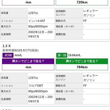
-km
720km
レギュラー
使用燃料
1297cc
排気量
エンジン
ガソリン
インパネ4AT
FF
ミッション
駆動方式
90ps/6000rpm
-
最大出力
過給器（ターボ）
2002年12月～200
-
生産期間
燃費性能
5年07月
1.3 X
新車時価格
121.5
万円(税抜)
JC08
-km/L
10・15
19.6km/L
満タンでどこまで走る？
満タンでどこまで走る？
-km
784km
レギュラー
使用燃料
1297cc
排気量
エンジン
ガソリン
フロア5MT
FF
ミッション
駆動方式
90ps/6000rpm
-
最大出力
過給器（ターボ）
2002年12月～200
-
生産期間
燃費性能
5年07月