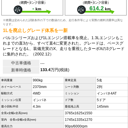
（燃費×タンク容量）
（燃費×タンク容量）
-
614.2
km
km
※燃費は定められた試験条件の下での数値のため、走行条件等により実際の燃料消費率は異な
ります。
1Lを廃止しグレード体系を一新
パルコシリーズおよび1Lエンジン搭載車を廃止。1.3Lエンジンもこ
れまでの直3から、すべて直4に変更された。グレードは、ベースグ
レードとなるL、装備充実のX、走りを重視したターボXの3グレード
に集約された。（2002.12）
中古車価格
---
133.4
万円(税抜)
新車時価格
990kg
5名
車両重量
乗車定員
2370mm
2列
ホイールベース
シート列数
4WD
インパネ4AT
駆動方式
ミッション
インパネ
5ドア
ミッション位置
ドア数
4.3m
145mm
最小回転半径
最低地上高
3765x1625x1550
全長x全幅x全高(mm)
1745x1335x1270
室内 全長x全幅x全高(mm)
90ps/6000rpm
最高出力