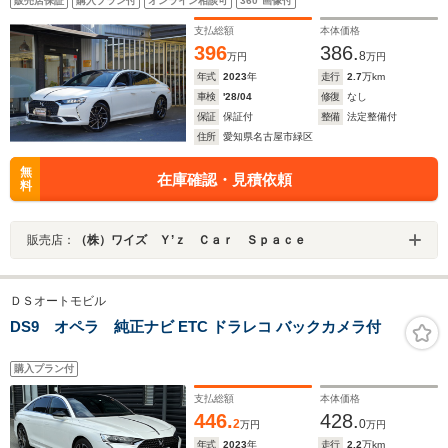
販売店保証
購入プラン付
オンライン相談可
360°画像付
FOCALサラウンドシステムシートクーラーヒータBRMウ
ォッチ19インチアルミ
支払総額
本体価格
396
386.
8
万円
万円
年式
2023
年
走行
2.7
万km
車検
'28/04
修復
なし
保証
保証付
整備
法定整備付
住所
愛知県名古屋市緑区
無
在庫確認・見積依頼
料
販売店：
（株）ワイズ Ｙ’ｚ Ｃａｒ Ｓｐａｃｅ
ＤＳオートモビル
DS9 オペラ 純正ナビ ETC ドラレコ バックカメラ付
購入プラン付
支払総額
本体価格
446.
428.
2
0
万円
万円
年式
2023
年
走行
2.2
万km