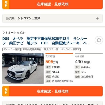
無
在庫確認・見積依頼
料
販売店：
シトロエン三重津
ＤＳオートモビル
DS9 オペラ 認定中古車保証2028年12月 サンルー
フ 純正ナビ 地デジ ETC 自動軽減ブレーキ ベン
チレーション 電動テールゲート ACC
ディーラー保証
車両品質評価書付
購入プラン付
オンライン相談可
支払総額
本体価格
505
490.
0
万円
万円
年式
2025
年
走行
0.4
万km
車検
'28/12
修復
なし
保証
保証付
整備
法定整備付
住所
静岡県静岡市駿河区
無
在庫確認・見積依頼
料