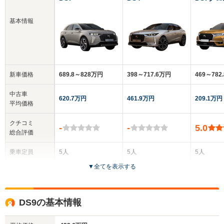
基本情報
新車価格
689.8～828万円
398～717.6万円
469～782
中古車
620.7万円
461.9万円
209.1万円
平均価格
クチコミ
-
-
5.0
総合評価
乗車定員
5人
5人
5人
▼
全てを表示する
ドア数
5ドア
5ドア
5ドア
全高
全高
全
DS9の基本情報
1.66m
1.5m
1.