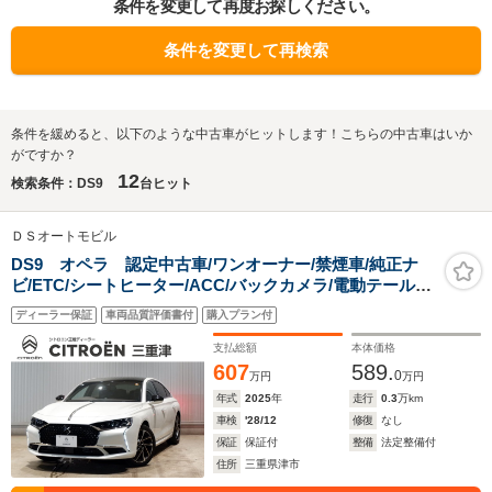
条件を変更して再度お探しください。
条件を変更して再検索
条件を緩めると、以下のような中古車がヒットします！こちらの中古車はいか
がですか？
12
検索条件：DS9
台ヒット
ＤＳオートモビル
DS9 オペラ 認定中古車/ワンオーナー/禁煙車/純正ナ
ビ/ETC/シートヒーター/ACC/バックカメラ/電動テールゲ
ート/前後コーナーセンサー/LEDヘッドライト/Carplay/ア
ディーラー保証
車両品質評価書付
購入プラン付
ンドロイドオート/19AW
支払総額
本体価格
607
589.
0
万円
万円
年式
2025
年
走行
0.3
万km
車検
'28/12
修復
なし
保証
保証付
整備
法定整備付
住所
三重県津市