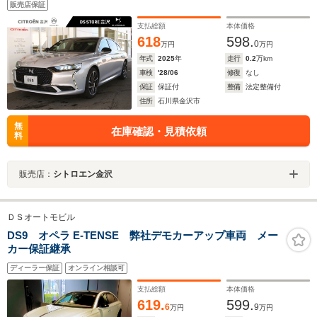
販売店保証
ム レザーシート アクティブLEDビジョン 革巻ステ
アリング
支払総額
本体価格
618
598.
0
万円
万円
年式
2025
年
走行
0.2
万km
車検
'28/06
修復
なし
保証
保証付
整備
法定整備付
住所
石川県金沢市
無
在庫確認・見積依頼
料
販売店：
シトロエン金沢
ＤＳオートモビル
DS9 オペラ E-TENSE 弊社デモカーアップ車両 メー
カー保証継承
ディーラー保証
オンライン相談可
支払総額
本体価格
619.
599.
6
9
万円
万円