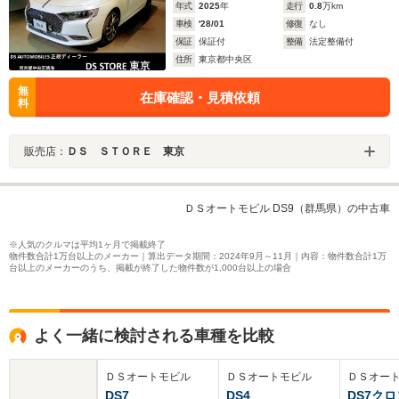
年式
2025
年
走行
0.8
万km
車検
'28/01
修復
なし
保証
保証付
整備
法定整備付
住所
東京都中央区
無
在庫確認・見積依頼
料
販売店：
ＤＳ ＳＴＯＲＥ 東京
ＤＳオートモビル DS9（群馬県）の中古車
※人気のクルマは平均1ヶ月で掲載終了
物件数合計1万台以上のメーカー｜算出データ期間：2024年9月～11月｜内容：物件数合計1万
台以上のメーカーのうち、掲載が終了した物件数が1,000台以上の場合
よく一緒に検討される車種を比較
ＤＳオートモビル
ＤＳオートモビル
ＤＳオー
DS7
DS4
DS7ク