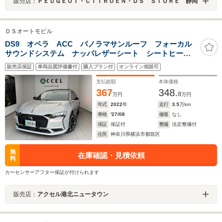
販売店：
ＰＥＵＧＥＯＴ・ＣＩＴＲＯＥＮ・ＤＳ ＳＴＯＲＥ 静岡
ＤＳオートモビル
DS9 オペラ ACC パノラマサンルーフ フォーカル
サウンドシステム ナッパレザーシート シートヒータ
ー ナビTV カメラ カープレイ対応ディスプレイ ス
販売店保証
車両品質評価書付
購入プラン付
オンライン相談可
マートキー ワイヤレスチャージ ドラレコ LEDヘッ
ドライト
支払総額
本体価格
367
348.
8
万円
万円
年式
2022
年
走行
3.5
万km
車検
'27/08
修復
なし
保証
保証付
整備
法定整備付
住所
神奈川県横浜市都筑区
無
在庫確認・見積依頼
料
カーセンサーアフター保証が付けられます
販売店：
アクセル港北ニュータウン