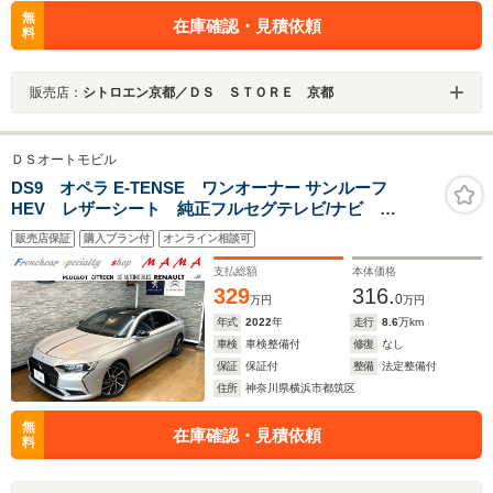
無
在庫確認・見積依頼
料
販売店：
シトロエン京都／ＤＳ ＳＴＯＲＥ 京都
ＤＳオートモビル
DS9 オペラ E-TENSE ワンオーナー サンルーフ
HEV レザーシート 純正フルセグテレビ/ナビ
Bluetooth AppleCarplay AndroidAuto ETC 19イ
販売店保証
購入プラン付
オンライン相談可
ンチアルミホイール アダプティブクルーズコントロー
ル パーキングアシスト
支払総額
本体価格
329
316.
0
万円
万円
年式
2022
年
走行
8.6
万km
車検
車検整備付
修復
なし
保証
保証付
整備
法定整備付
住所
神奈川県横浜市都筑区
無
在庫確認・見積依頼
料