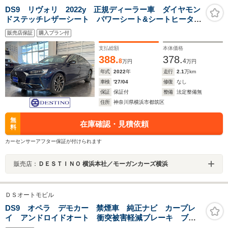
DS9 リヴォリ 2022y 正規ディーラー車 ダイヤモン
ドステッチレザーシート パワーシート&シートヒーター
&ベンチレーション 純正ナビ 19インチAW ETC2.0
販売店保証
購入プラン付
支払総額
本体価格
388.
378.
8
4
万円
万円
年式
2022
年
走行
2.1
万km
車検
'27/04
修復
なし
保証
保証付
整備
法定整備無
住所
神奈川県横浜市都筑区
無
在庫確認・見積依頼
料
カーセンサーアフター保証が付けられます
販売店：
ＤＥＳＴＩＮＯ 横浜本社／モーガンカーズ横浜
ＤＳオートモビル
DS9 オペラ デモカー 禁煙車 純正ナビ カープレ
イ アンドロイドオート 衝突被害軽減ブレーキ ブラ
インドスポットモニター インテリジェントハイビー