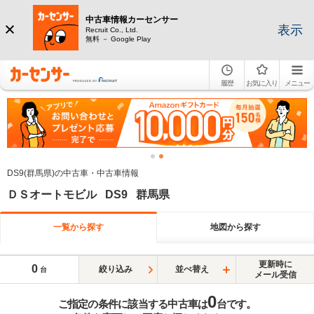
中古車情報カーセンサー
表示
Recruit Co., Ltd.
無料 － Google Play
履歴
お気に入り
メニュー
DS9(群馬県)の中古車・中古車情報
ＤＳオートモビル DS9 群馬県
一覧から探す
地図から探す
更新時に
0
絞り込み
並べ替え
台
メール受信
0
ご指定の条件に該当する中古車は
台です。