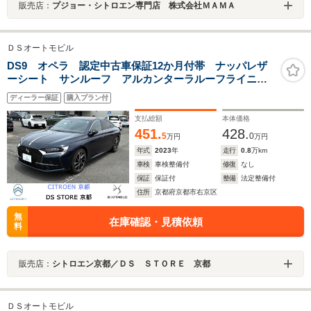
販売店：
プジョー・シトロエン専門店 株式会社ＭＡＭＡ
ＤＳオートモビル
DS9 オペラ 認定中古車保証12か月付帯 ナッパレザ
ーシート サンルーフ アルカンターラルーフライニン
グ 電動トランクゲート 純正ナビ フルセグTV アッ
ディーラー保証
購入プラン付
プルカープレイ&アンドロイドオート対応
支払総額
本体価格
451.
428.
5
0
万円
万円
年式
2023
年
走行
0.8
万km
車検
車検整備付
修復
なし
保証
保証付
整備
法定整備付
住所
京都府京都市右京区
無
在庫確認・見積依頼
料
販売店：
シトロエン京都／ＤＳ ＳＴＯＲＥ 京都
ＤＳオートモビル