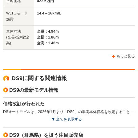
平均価格
422.6万円
全幅
全幅
全
WLTCモード
14.4～16km/L
サイズ
1.9m
1.83m
1
燃費
全長
全長
(全長x全幅x全高)
4.59m
4.42m
4.
車体寸法
全長：4.94m
(全長x全幅x全
全幅：1.86m
高)
全高：1.46m
ホイールベース
ホイールベース
ホイー
-m
-m
もっと見る
13.9～15.8km/L
16.4～21.2km/L
13.9～16.
└市街地:10.5～
└市街地:11.6～
└市街地:1
DS9に関する関連情報
12.5km/L
16.8km/L
13.4km/L
WLTCモード
└郊外:13.8～
└郊外:17.3～
└郊外:13.
燃費
DS9の最新モデル情報
16.7km/L
21.2km/L
15.9km/L
└高速道路:15.5～
└高速道路:18.1～
└高速道路:
17.0km/L
23.9km/L
18.6km/L
価格改訂が行われた
DSオートモビルは、2026年1月より「DS9」の車両本体価格を改定することを発表した。急激な円安や製造コスト、物流コストの高騰に対応するための価格改定となっている。（2026.1）
排気量
1598cc
1199～1598cc
1598～19
全てを表示する
駆動方式
FF、4WD
FF
FF、4WD
DS9（群馬県）を扱う注目販売店