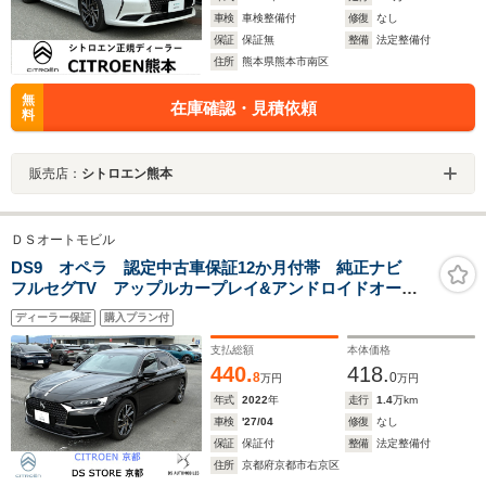
車検
車検整備付
修復
なし
保証
保証無
整備
法定整備付
住所
熊本県熊本市南区
無
在庫確認・見積依頼
料
販売店：
シトロエン熊本
ＤＳオートモビル
DS9 オペラ 認定中古車保証12か月付帯 純正ナビ
フルセグTV アップルカープレイ&アンドロイドオート
対応 サンルーフ ナッパレザーシート 前後ドラレ
ディーラー保証
購入プラン付
コ ETC
支払総額
本体価格
440.
418.
8
0
万円
万円
年式
2022
年
走行
1.4
万km
車検
'27/04
修復
なし
保証
保証付
整備
法定整備付
住所
京都府京都市右京区