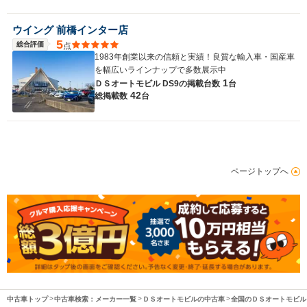
ウイング 前橋インター店
5
総合評価
点
1983年創業以来の信頼と実績！良質な輸入車・国産車
を幅広いラインナップで多数展示中
1
ＤＳオートモビル DS9の
掲載台数
台
42
総掲載数
台
ページトップへ
中古車トップ
中古車検索：メーカー一覧
ＤＳオートモビルの中古車
全国のＤＳオートモビル