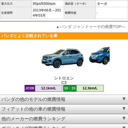
85ps/5500rpm
ターボ
最大出力
過給器（ターボ）
2013年06月～201
-
生産期間
燃費性能
4年03月
▲パンダ ジャンドゥーヤの燃費TOPへ
パンダとよく比較されている車
シトロエン
C3
JC08
12.1km/L
10・15
12.3km/L
パンダの他のモデルの燃費情報
フィアットの他の車の燃費情報
他のメーカーの燃費ランキング