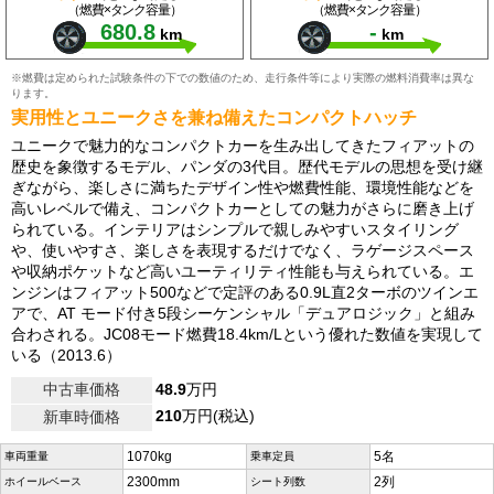
（燃費×タンク容量）
（燃費×タンク容量）
680.8
-
km
km
※燃費は定められた試験条件の下での数値のため、走行条件等により実際の燃料消費率は異な
ります。
実用性とユニークさを兼ね備えたコンパクトハッチ
ユニークで魅力的なコンパクトカーを生み出してきたフィアットの
歴史を象徴するモデル、パンダの3代目。歴代モデルの思想を受け継
ぎながら、楽しさに満ちたデザイン性や燃費性能、環境性能などを
高いレベルで備え、コンパクトカーとしての魅力がさらに磨き上げ
られている。インテリアはシンプルで親しみやすいスタイリング
や、使いやすさ、楽しさを表現するだけでなく、ラゲージスペース
や収納ポケットなど高いユーティリティ性能も与えられている。エ
ンジンはフィアット500などで定評のある0.9L直2ターボのツインエ
アで、AT モード付き5段シーケンシャル「デュアロジック」と組み
合わされる。JC08モード燃費18.4km/Lという優れた数値を実現して
いる（2013.6）
中古車価格
48.9
万円
210
万円(税込)
新車時価格
1070kg
5名
車両重量
乗車定員
2300mm
2列
ホイールベース
シート列数