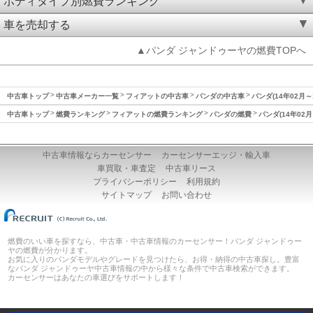
ボディタイプ別燃費ランキング
車を売却する
▲パンダ ジャンドゥーヤの燃費TOPへ
中古車トップ
中古車メーカー一覧
フィアットの中古車
パンダの中古車
パンダ(14年02月～
中古車トップ
燃費ランキング
フィアットの燃費ランキング
パンダの燃費
パンダ(14年02
中古車情報ならカーセンサー
カーセンサーエッジ・輸入車
車買取・車査定
中古車リース
プライバシーポリシー
利用規約
サイトマップ
お問い合わせ
燃費のいい車を探すなら、中古車・中古車情報のカーセンサー！パンダ ジャンドゥー
ヤの燃費が分かります。
お気に入りのパンダモデルやグレードを見つけたら、お得・納得の中古車探し。豊富
なパンダ ジャンドゥーヤ中古車情報の中から様々な条件で中古車検索ができます。
カーセンサーはあなたの車選びをサポートします！