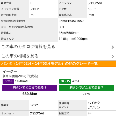
FF
フロア5AT
駆動方式
ミッション
フロア
5ドア
ミッション位置
ドア数
-m
-mm
最小回転半径
最低地上高
3655x1645x1550
全長x全幅x全高(mm)
-x-x-
室内 全長x全幅x全高(mm)
85ps/5500rpm
最高出力
14.8kg・m/1900rpm
最大トルク
この車のカタログ情報を見る
この車の相場を見る
パンダ（14年02月～14年03月モデル）の他のグレード一覧
イージー
新車時価格
208
万円(税込)
JC08
18.4km/L
10・15
-km/L
満タンでどこまで走る？
満タンでどこまで走る？
680.8km
-km
ハイオク
使用燃料
875cc
排気量
エンジン
ガソリン
フロア5AT
FF
ミッション
駆動方式