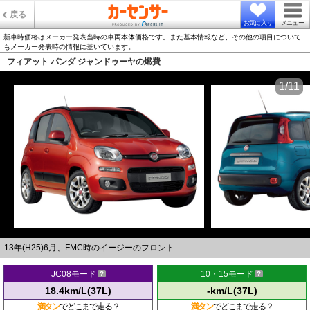
戻る
お気に入り
メニュー
新車時価格はメーカー発表当時の車両本体価格です。また基本情報など、その他の項目について
もメーカー発表時の情報に基いています。
フィアット パンダ ジャンドゥーヤの燃費
1/11
13年(H25)6月、FMC時のイージーのフロント
JC08モード
10・15モード
18.4km/L(37L)
-km/L(37L)
満タン
でどこまで走る？
満タン
でどこまで走る？