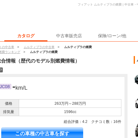
フィアット ムルティプラの燃費 | 中古車
カタログ
中古車販売店
保険/ローン/他
トの中古車
>
ムルティプラの中古車
>
ムルティプラの燃費
燃費ランキング
>
ムルティプラの燃費
総合情報（歴代のモデル別燃費情報）
？
-
JC08
km/L
価格
263万円～288万円
排気量
1596cc
総合評価：
4.2
クチコミ数：
16
件
この車種の中古車を探す