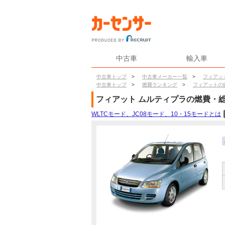
中古車
輸入車
中古車トップ
>
中古車メーカー一覧
>
フィアッ
中古車トップ
>
燃費ランキング
>
フィアットの
フィアット
ムルティプラ
の燃費・
WLTCモード、JC08モード、10・15モードとは