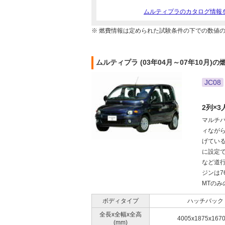
ムルティプラのカタログ情報
※ 燃費情報は定められた試験条件の下での数値
ムルティプラ (03年04月～07年10月)の
JC08
2列×
マルチ
ィながら
げてい
に設定
など道
ジンは7
MTのみ
ボディタイプ
ハッチバック
全長x全幅x全高
4005x1875x167
(mm)