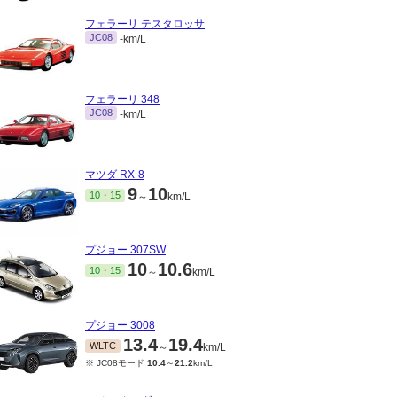
フェラーリ テスタロッサ
JC08
-km/L
フェラーリ 348
JC08
-km/L
マツダ RX-8
9
10
10・15
～
km/L
プジョー 307SW
10
10.6
10・15
～
km/L
プジョー 3008
13.4
19.4
WLTC
～
km/L
※ JC08モード
10.4
～
21.2
km/L