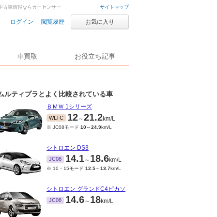
・中古車情報ならカーセンサー
サイトマップ
ログイン
閲覧履歴
お気に入り
車買取
お役立ち記事
ムルティプラとよく比較されている車
ＢＭＷ 1シリーズ
12
21.2
WLTC
～
km/L
※ JC08モード
10
～
24.9
km/L
シトロエン DS3
14.1
18.6
JC08
～
km/L
※ 10・15モード
12.5
～
13.7
km/L
シトロエン グランドC4ピカソ
14.6
18
JC08
～
km/L