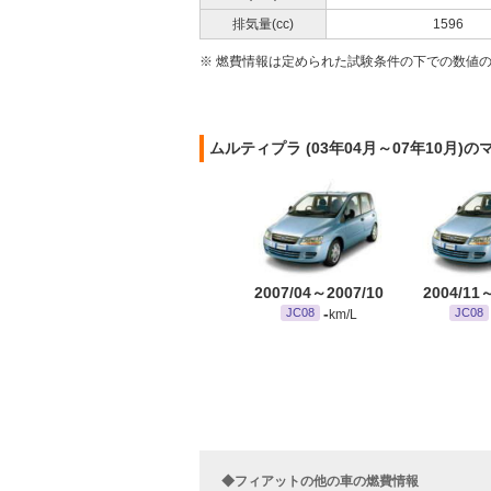
排気量(cc)
1596
※ 燃費情報は定められた試験条件の下での数値
ムルティプラ (03年04月～07年10月
2007/04～2007/10
2004/11
-
JC08
JC08
km/L
◆フィアットの他の車の燃費情報