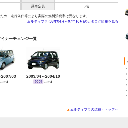
乗車定員
6名
のため、走行条件等により実際の燃料消費率は異なります。
ムルティプラ (03年04月～07年10月)のカタログ情報を見る
)のマイナーチェンジ一覧
～2007/03
2003/04～2004/10
-
-
JC08
km/L
km/L
ムルティプラの燃費・トップヘ