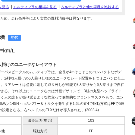
を見る
ムルティプラの相場を見る
ムルティプラと他の車種を比較する
のため、走行条件等により実際の燃料消費率は異なります。
燃費
初代
-
km/L
3人掛けのユニークなレイアウト
パーバスビークルのムルティプラは、全長が4mそこそこのコンパクトなボデ
、2列×3人掛けの6人乗り仕様のユニークなシート配置をもつミニバンに仕上
る。リアシートは必要に応じて取り外しが可能で3人乗りから6人乗りまで自在
できる。それ以上にユニークなのは外観デザインで、3組の丸型ヘッドライト
行く人の誰もが振り返るような際立って個性的なフロントマスクをもつ。エン
6kW／145N・mのパワー＆トルクを発生する1.6Lの直4で駆動方式はFFで5速
の設定となる。右ハンドルのELXだけが導入された。(2003.4)
最高出力(馬力)
103
0/他
駆動方式
FF