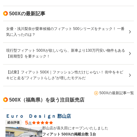
500Xの最新記事
女優・浅川梨奈が愛車候補のフィアット 500シリーズをチェック！ 一番
気に入ったのは？
現行型フィアット 500Xが欲しいなら、新車より130万円安い物件もある
【前期型】を要チェック！
【試乗】フィアット 500X｜ファッション性だけじゃない！ 街中をキビ
キビと走る“フィアットらしさ”が増したモデルだ
500Xの最新記事一覧
500X（福島県）を扱う注目販売店
Ｅｕｒｏ Ｄｅｓｉｇｎ 郡山店
5
総合評価
点
郡山店が喜久田にオープンいたしました
1
フィアット 500Xの
掲載台数
台