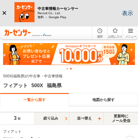
中古車情報カーセンサー
表示
Recruit Co., Ltd.
無料 － Google Play
履歴
お気に入り
メニュー
500X(福島県)の中古車・中古車情報
フィアット 500X 福島県
一覧から探す
地図から探す
更新時に
3
絞り込み
並べ替え
台
メール受信
フィアット