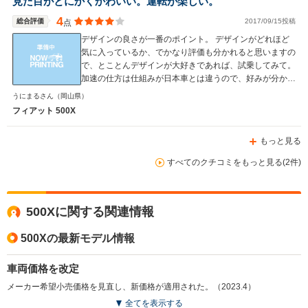
見た目がとにかくかわいい。運転が楽しい。
4
総合評価
2017/09/15投稿
点
デザインの良さが一番のポイント。 デザインがどれほど
気に入っているか、でかなり評価も分かれると思いますの
で、とことんデザインが大好きであれば、試乗してみて。
加速の仕方は仕組みが日本車とは違うので、好みが分かれ
ると思いますが、面白味と捉えられれば、ほんとうにオス
うにまるさん
（岡山県）
スメの車です。
フィアット 500X
もっと見る
すべてのクチコミをもっと見る(2件)
500Xに関する関連情報
500Xの最新モデル情報
車両価格を改定
メーカー希望小売価格を見直し、新価格が適用された。（2023.4）
全てを表示する