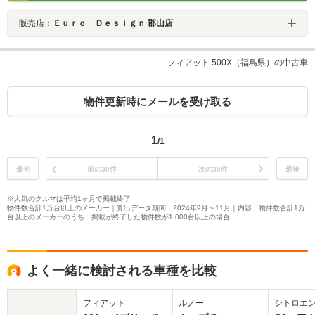
販売店：
Ｅｕｒｏ Ｄｅｓｉｇｎ 郡山店
フィアット 500X（福島県）の中古車
物件更新時にメールを受け取る
1
/1
最初
前の30件
次の30件
最後
※人気のクルマは平均1ヶ月で掲載終了
物件数合計1万台以上のメーカー｜算出データ期間：2024年9月～11月｜内容：物件数合計1万
台以上のメーカーのうち、掲載が終了した物件数が1,000台以上の場合
よく一緒に検討される車種を比較
フィアット
ルノー
シトロエ