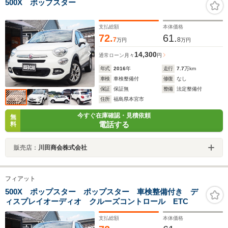
500X ポップスター
支払総額
本体価格
72.
61.
7
8
万円
万円
14,300
通常ローン
月々
円
年式
2016
年
走行
7.7
万km
車検
車検整備付
修復
なし
保証
保証無
整備
法定整備付
住所
福島県本宮市
今すぐ在庫確認・見積依頼
無
電話する
料
販売店：
川田商会株式会社
フィアット
500X ポップスター ポップスター 車検整備付き デ
ィスプレイオーディオ クルーズコントロール ETC
支払総額
本体価格