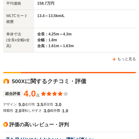
平均価格
158.7万円
全幅
全幅
全
WLTCモード
13.4～13.5km/L
サイズ
1.78m
1.8m
1.
燃費
全長
全長
(全長x全幅x全高)
4.2m
4.23m～4.24m
4.
車体寸法
全長：4.25m～4.3m
(全長x全幅x全
全幅：1.8m
高)
全高：1.61m～1.63m
ホイールベース
ホイールベース
ホイー
-m
-m
もっと見る
23.0～23.2km/L
17.0～23.3km/L
14.7～21.
└市街地:23.5～
└市街地:12.9～
└市街地:1
500Xに関するクチコミ・評価
23.8km/L
21.8km/L
18.0km/L
WLTCモード
└郊外:23.6～
└郊外:17.2～
└郊外:15.
燃費
4.0
24.0km/L
24.1km/L
21.3km/L
総合評価
点
└高速道路:22.3～
└高速道路:19.5～
└高速道路:
5.0
3.5
3.0
デザイン :
走行性 :
居住性 :
22.5km/L
24.1km/L
23.2km/L
2.0
3.0
1.0
積載性 :
運転しやすさ :
維持費 :
排気量
1199cc
1333～1597cc
1199～14
評価の高いレビュー・評判
駆動方式
FF
FF
FF