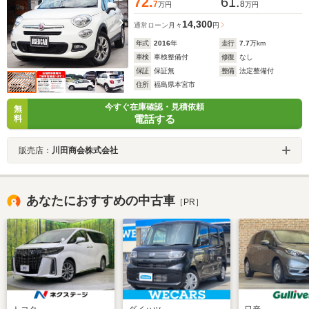
72.
61.
7
8
万円
万円
14,300
通常ローン
月々
円
年式
2016
年
走行
7.7
万km
車検
車検整備付
修復
なし
保証
保証無
整備
法定整備付
住所
福島県本宮市
今すぐ在庫確認・見積依頼
無
電話する
料
販売店：
川田商会株式会社
あなたにおすすめの中古車
［PR］