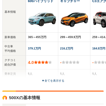
600ハイブリッド
キャプチャー
C3エアク
基本情報
新車価格
365～455万円
299～459.9万円
259～414
中古車
379.1万円
216.2万円
164.9万円
平均価格
クチコミ
4.0
-
-
総合評価
乗車定員
5人
5人
5人
▼
全てを表示する
ドア数
5ドア
5ドア
5ドア
全高
全高
全
500Xの基本情報
1.6m
1.59m
1.