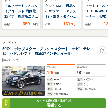
トヨタ
ダイハツ
日産
アルファード 2.5 S タ
タント 660 L 新品タ
ノート 1.2 e-
イプゴールド 両側電
イヤ/スマートアシス
B FOUR 4W
動ドア 後席モニタ
ト(トヨタ・ダイハツ)/
ーナー 4WD
ー 純正9型ナビ バ
ヘッドランプ
ージェンシー
359
131
1
総額：
.9
万円
総額：
.9
万円
総額：
ックカメラ レーダー
LED/EBD付ABS/横滑
キ レーンア
クルーズ ブラインド
り防止装置/禁煙車/パ
横滑り防止装
スポットモニター デ
ワーウインドウ/エン
ナーセンサー
フィアット
ジタルインナーミラ
ジンスタートボタン/
ハイビーム
ー 禁煙車 前後ドラ
オートエアコン
KENWOOD
500X ポップスター プッシュスタート ナビ テレ
ビ パドルシフト 純正17インチホイール
レコ ETC2.0 シー
オ ETC オ
ケンシャルウィンカー
コン オート
購入プラン付
支払総額
本体価格
100
90.
0
万円
万円
年式
2016
年
走行
7.1
万km
車検
'27/02
修復
なし
保証
保証無
整備
法定整備無
住所
福島県郡山市
今すぐ在庫確認・見積依頼
無
電話する
料