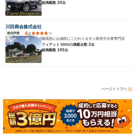
20
総掲載数
台
川田商会株式会社
4
総合評価
点
徹底的にお値段にこだわります☆格安中古車専門店
2
フィアット 500Xの
掲載台数
台
193
総掲載数
台
ページトップへ