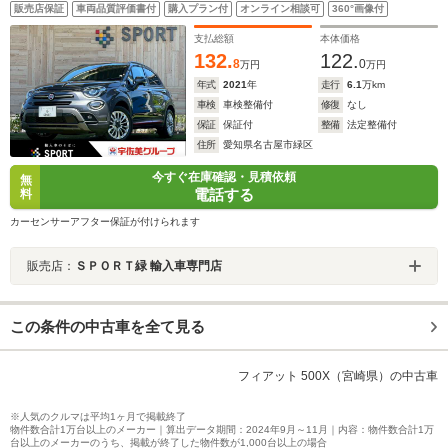
ンドスポットモニター/レーンキープ/パドルシフト/ETC車
販売店保証
車両品質評価書付
購入プラン付
オンライン相談可
360°画像付
載器/USBポート/クリアランスソナー/バックカメ
ラ/Bluetooth
支払総額
本体価格
132.
122.
8
0
万円
万円
年式
2021
年
走行
6.1
万km
車検
車検整備付
修復
なし
保証
保証付
整備
法定整備付
住所
愛知県名古屋市緑区
今すぐ在庫確認・見積依頼
無
電話する
料
カーセンサーアフター保証が付けられます
販売店：
ＳＰＯＲＴ緑 輸入車専門店
この条件の中古車を全て見る
フィアット 500X（宮崎県）の中古車
※人気のクルマは平均1ヶ月で掲載終了
物件数合計1万台以上のメーカー｜算出データ期間：2024年9月～11月｜内容：物件数合計1万
台以上のメーカーのうち、掲載が終了した物件数が1,000台以上の場合