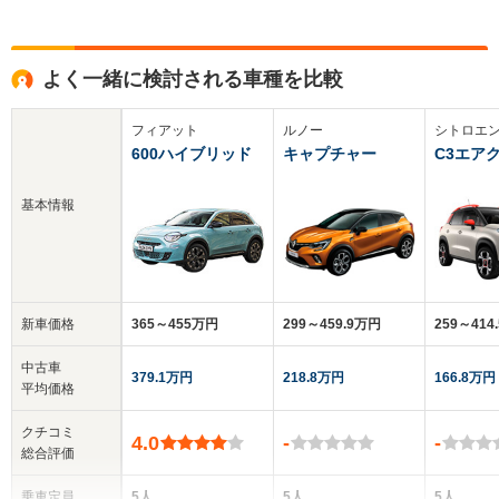
よく一緒に検討される車種を比較
フィアット
ルノー
シトロエ
600ハイブリッド
キャプチャー
C3エアク
基本情報
新車価格
365～455万円
299～459.9万円
259～414
中古車
379.1万円
218.8万円
166.8万円
平均価格
クチコミ
4.0
-
-
総合評価
乗車定員
5人
5人
5人