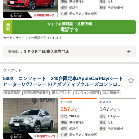
車検
車検整備付
修復
なし
保証
保証付
整備
法定整備付
住所
愛知県名古屋市緑区
今すぐ在庫確認・見積依頼
無
電話する
料
カーセンサーアフター保証が付けられます
販売店：
ＳＰＯＲＴ緑 輸入車専門店
フィアット
500X コンフォート 240台限定車/AppleCarPlay/シート
ヒーター/パワーシート/アダプティブクルーズコントロー
ル/ブラインドスポットモニター/ETC車載器/USBポート/
販売店保証
車両品質評価書付
購入プラン付
オンライン相談可
360°画像付
パドルシフト/純正18インチAW/バックカメラ/クリアラン
スソナー
支払総額
本体価格
157.
147.
8
0
万円
万円
年式
2022
年
走行
2.1
万km
車検
車検整備付
修復
なし
保証
保証付
整備
法定整備付
住所
愛知県名古屋市緑区