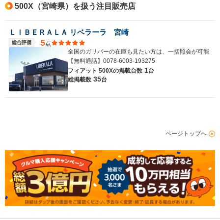
500X（宮崎県）を扱う注目販売店
ＬＩＢＥＲＡＬＡ リベラーラ 宮崎
5
総合評価
点
全国のガリバーの在庫も見たい方は、一括照会が可能
【無料通話】0078-6003-193275
1
フィアット 500Xの
掲載台数
台
35
総掲載数
台
ページトップへ