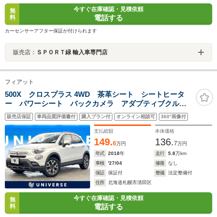
今すぐ在庫確認・見積依頼
無
電話する
料
カーセンサーアフター保証が付けられます
販売店：
ＳＰＯＲＴ緑 輸入車専門店
フィアット
500X クロスプラス 4WD 茶革シート シートヒータ
ー パワーシート バックカメラ アダプティブクルー
ズコントロール HIDヘッドライト ルーフレール 純正
販売店保証
車両品質評価書付
購入プラン付
オンライン相談可
360°画像付
17インチアルミホイール AUX/USB ブラインドスポッ
トモニター
支払総額
本体価格
149.
136.
6
7
万円
万円
年式
2018
年
走行
5.8
万km
車検
'27/04
修復
なし
保証
保証付
整備
法定整備付
住所
北海道札幌市清田区
今すぐ在庫確認・見積依頼
無
電話する
料