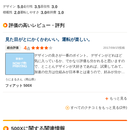
└高速道路:22.3～
└高速道路:19.5～
└高速道路:
5.0
3.5
3.0
デザイン :
走行性 :
居住性 :
22.5km/L
24.1km/L
23.2km/L
2.0
3.0
1.0
積載性 :
運転しやすさ :
維持費 :
排気量
1199cc
1333～1597cc
1199～14
評価の高いレビュー・評判
駆動方式
FF
FF
FF
見た目がとにかくかわいい。運転が楽しい。
4
総合評価
2017/09/15投稿
点
デザインの良さが一番のポイント。 デザインがどれほど
気に入っているか、でかなり評価も分かれると思いますの
で、とことんデザインが大好きであれば、試乗してみて。
加速の仕方は仕組みが日本車とは違うので、好みが分かれ
ると思いますが、面白味と捉えられれば、ほんとうにオス
うにまるさん
（岡山県）
スメの車です。
フィアット 500X
もっと見る
すべてのクチコミをもっと見る(2件)
500Xに関する関連情報