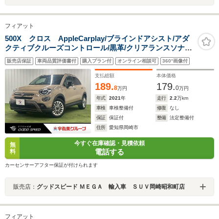
フィアット
500X クロス AppleCarplay/ブラインドアシスト/アダ
クティブクルーズコントロール/黒革/クリアランスソナー/
シートヒーター/アイドリングストップ/パドルシフト/パワ
販売店保証
車両品質評価書付
購入プラン付
オンライン相談可
360°画像付
ーシート/LEDヘッドライト/オートライト/バックモニター
支払総額
本体価格
189.
179.
8
0
万円
万円
年式
2021
年
走行
2.2
万km
車検
車検整備付
修復
なし
保証
保証付
整備
法定整備付
住所
愛知県岡崎市
今すぐ在庫確認・見積依頼
無
電話する
料
カーセンサーアフター保証が付けられます
販売店：
グッドスピード ＭＥＧＡ 輸入車 ＳＵＶ岡崎昭和町店
フィアット