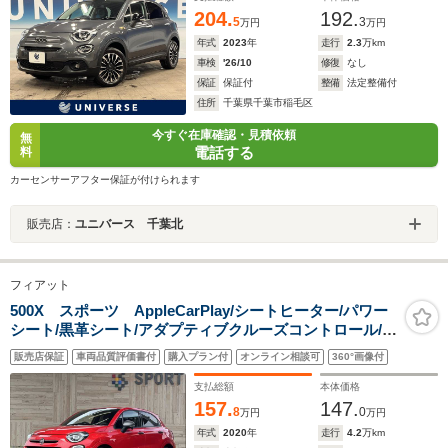
204.
192.
5
3
万円
万円
年式
2023
年
走行
2.3
万km
車検
'26/10
修復
なし
保証
保証付
整備
法定整備付
住所
千葉県千葉市稲毛区
今すぐ在庫確認・見積依頼
無
電話する
料
カーセンサーアフター保証が付けられます
販売店：
ユニバース 千葉北
フィアット
500X スポーツ AppleCarPlay/シートヒーター/パワー
シート/黒革シート/アダプティブクルーズコントロール/ブ
ラインドスポットモニター/バックカメラ/パドルシフ
販売店保証
車両品質評価書付
購入プラン付
オンライン相談可
360°画像付
ト/ETC車載器/USBポート/純正19インチAW/クリアランス
ソナー
支払総額
本体価格
157.
147.
8
0
万円
万円
年式
2020
年
走行
4.2
万km