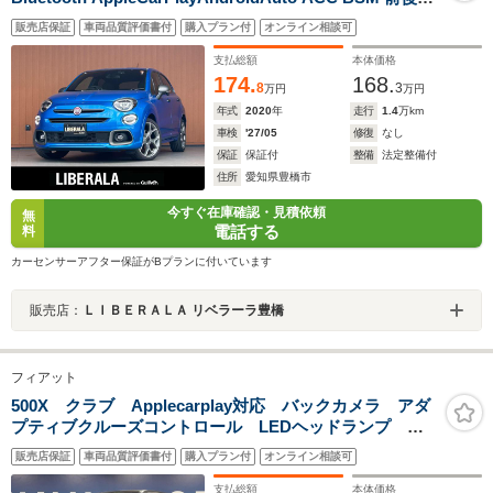
ライブレコーダー パーキングセンサー パドルシフト 黒革
販売店保証
車両品質評価書付
購入プラン付
オンライン相談可
シート パワーシート シートヒーター LEDヘッドライト
オートライト ETC
支払総額
本体価格
174.
168.
8
3
万円
万円
年式
2020
年
走行
1.4
万km
車検
'27/05
修復
なし
保証
保証付
整備
法定整備付
住所
愛知県豊橋市
今すぐ在庫確認・見積依頼
無
電話する
料
カーセンサーアフター保証がBプランに付いています
販売店：
ＬＩＢＥＲＡＬＡ リベラーラ豊橋
フィアット
500X クラブ Applecarplay対応 バックカメラ アダ
プティブクルーズコントロール LEDヘッドランプ 衝
突回避被害軽減ブレーキ スマートキー 純正17インチ
販売店保証
車両品質評価書付
購入プラン付
オンライン相談可
アルミ Bluetooth ETC 禁煙車
支払総額
本体価格