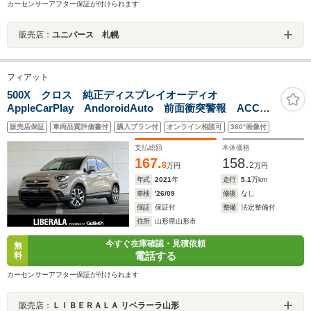
カーセンサーアフター保証が付けられます
販売店：
ユニバース 札幌
フィアット
500X クロス 純正ディスプレイオーディオ
AppleCarPlay AndoroidAuto 前面衝突警報 ACC
BSM レーンデパーチャーウォーニング パーキングセ
販売店保証
車両品質評価書付
購入プラン付
オンライン相談可
360°画像付
ンサー LEDライト パドルシフト ETC
支払総額
本体価格
167.
158.
8
2
万円
万円
年式
2021
年
走行
5.1
万km
車検
'26/09
修復
なし
保証
保証付
整備
法定整備付
住所
山形県山形市
今すぐ在庫確認・見積依頼
無
電話する
料
カーセンサーアフター保証が付けられます
販売店：
ＬＩＢＥＲＡＬＡ リベラーラ山形