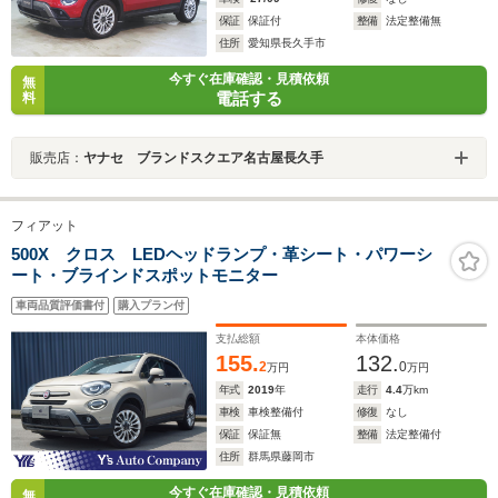
保証
保証付
整備
法定整備無
住所
愛知県長久手市
今すぐ在庫確認・見積依頼
無
電話する
料
販売店：
ヤナセ ブランドスクエア名古屋長久手
フィアット
500X クロス LEDヘッドランプ・革シート・パワーシ
ート・ブラインドスポットモニター
車両品質評価書付
購入プラン付
支払総額
本体価格
155.
132.
2
0
万円
万円
年式
2019
年
走行
4.4
万km
車検
車検整備付
修復
なし
保証
保証無
整備
法定整備付
住所
群馬県藤岡市
今すぐ在庫確認・見積依頼
無