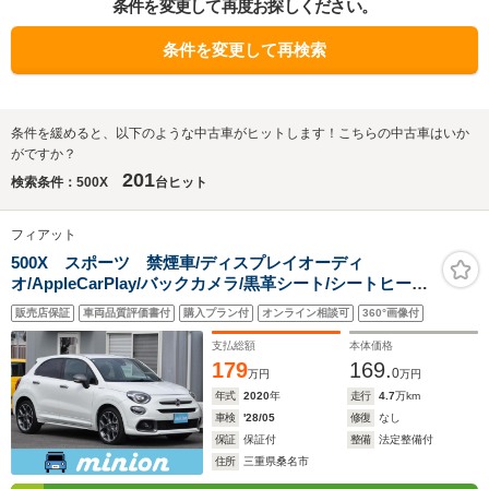
条件を変更して再度お探しください。
条件を変更して再検索
条件を緩めると、以下のような中古車がヒットします！こちらの中古車はいか
がですか？
201
検索条件：500X
台ヒット
フィアット
500X スポーツ 禁煙車/ディスプレイオーディ
オ/AppleCarPlay/バックカメラ/黒革シート/シートヒータ
ー/パワーシート/LEDヘッドライト&フォグランプ/19イン
販売店保証
車両品質評価書付
購入プラン付
オンライン相談可
360°画像付
チスポーツ専用純正アルミ/新品TOYOタイヤ/パドルシフ
ト/クルコン/ターボ
支払総額
本体価格
179
169.
0
万円
万円
年式
2020
年
走行
4.7
万km
車検
'28/05
修復
なし
保証
保証付
整備
法定整備付
住所
三重県桑名市