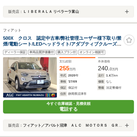
販売店：
ＬＩＢＥＲＡＬＡ リベラーラ富山
フィアット
500X クロス 認定中古車/弊社管理ユーザー様下取り/禁
煙/電動シート/LEDヘッドライト/アダプティブクルーズコ
ントロール/レザーシート/バックカメラ/ETC/ドラレコ
ディーラー保証
車両品質評価書付
購入プラン付
オンライン相談可
支払総額
本体価格
255
240.
0
万円
万円
年式
2020
年
走行
1.4
万km
車検
'27/09
修復
なし
保証
保証付
整備
法定整備付
住所
静岡県沼津市
今すぐ在庫確認・見積依頼
電話する
販売店：
フィアット／アバルト沼津 ＡＬＣ ＭＯＴＯＲＳ ＧＲＯＵＰ