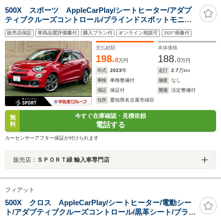
500X スポーツ AppleCarPlay/シートヒーター/アダプ
ティブクルーズコントロール/ブラインドスポットモニタ
ー/バックカメラ/USBポート/黒革シート/ETC車載器/USB
販売店保証
車両品質評価書付
購入プラン付
オンライン相談可
360°画像付
ポート/純正19インチAW/プッシュスタート/Bluetooth接
続
支払総額
本体価格
198.
188.
8
0
万円
万円
年式
2023
年
走行
2.7
万km
車検
車検整備付
修復
なし
保証
保証付
整備
法定整備付
住所
愛知県名古屋市緑区
今すぐ在庫確認・見積依頼
無
電話する
料
カーセンサーアフター保証が付けられます
販売店：
ＳＰＯＲＴ緑 輸入車専門店
フィアット
500X クロス AppleCarPlay/シートヒーター/電動シー
ト/アダプティブクルーズコントロール/黒革シート/ブライ