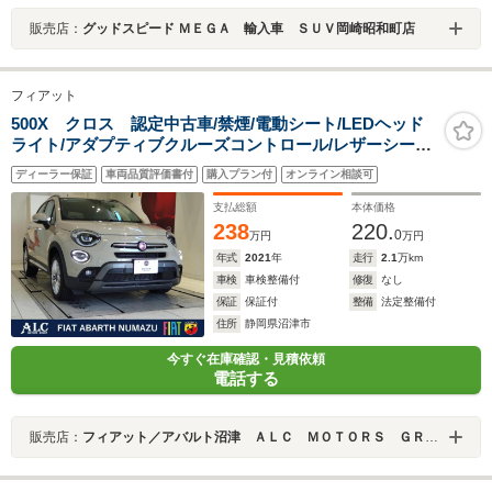
販売店：
グッドスピード ＭＥＧＡ 輸入車 ＳＵＶ岡崎昭和町店
フィアット
500X クロス 認定中古車/禁煙/電動シート/LEDヘッド
ライト/アダプティブクルーズコントロール/レザーシート/
バックカメラ/ETC/ドラレコ
ディーラー保証
車両品質評価書付
購入プラン付
オンライン相談可
支払総額
本体価格
238
220.
0
万円
万円
年式
2021
年
走行
2.1
万km
車検
車検整備付
修復
なし
保証
保証付
整備
法定整備付
住所
静岡県沼津市
今すぐ在庫確認・見積依頼
電話する
販売店：
フィアット／アバルト沼津 ＡＬＣ ＭＯＴＯＲＳ ＧＲＯＵＰ