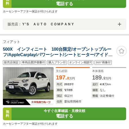
電話する
料
カーセンサーアフター保証が付けられます
販売店：
Ｙ’Ｓ ＡＵＴＯ ＣＯＭＰＡＮＹ
フィアット
500X インフィニート 100台限定/オープントップルー
フ/AppleCarplay/パワーシート/シートヒーター/アイドリ
ングストップ/パドルシフト/USBポート/オートエアコン/
販売店保証
車両品質評価書付
購入プラン付
オンライン相談可
360°画像付
ブラインドアシスト/バックカメラ/ETC車載機/レザーシー
ト/スマートキー
支払総額
本体価格
197.
189.
8
9
万円
万円
年式
2022
年
走行
4.8
万km
車検
'27/09
修復
なし
保証
保証付
整備
法定整備付
住所
愛知県岡崎市
今すぐ在庫確認・見積依頼
無
電話する
料
カーセンサーアフター保証が付けられます