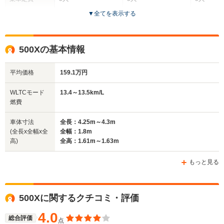
▼
全てを表示する
ドア数
5ドア
5ドア
5ドア
全高
全高
全
500Xの基本情報
1.6m
1.59m
1.
平均価格
159.1万円
全幅
全幅
全
WLTCモード
13.4～13.5km/L
サイズ
1.78m
1.8m
1.
燃費
全長
全長
(全長x全幅x全高)
4.2m
4.23m～4.24m
4.
車体寸法
全長：4.25m～4.3m
(全長x全幅x全
全幅：1.8m
高)
全高：1.61m～1.63m
ホイールベース
ホイールベース
ホイー
-m
-m
もっと見る
23.0～23.2km/L
17.0～23.3km/L
14.7～21.
└市街地:23.5～
└市街地:12.9～
└市街地:1
500Xに関するクチコミ・評価
23.8km/L
21.8km/L
18.0km/L
WLTCモード
└郊外:23.6～
└郊外:17.2～
└郊外:15.
燃費
4.0
24.0km/L
24.1km/L
21.3km/L
総合評価
点