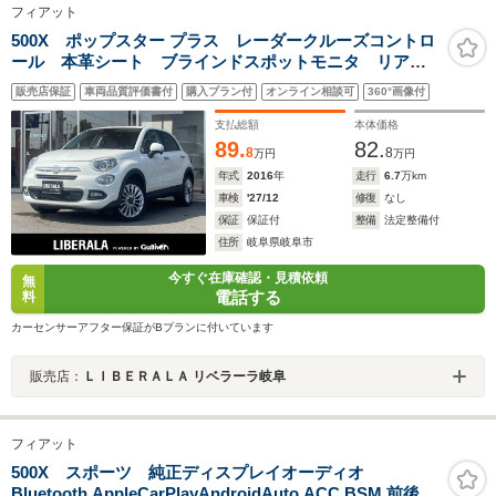
フィアット
500X ポップスター プラス レーダークルーズコントロ
ール 本革シート ブラインドスポットモニタ リアビ
ューカメラ オートライト 衝突軽減ブレーキ コーナ
販売店保証
車両品質評価書付
購入プラン付
オンライン相談可
360°画像付
ーセンサー Bluetooth シートヒーター パワーシー
ト ETC
支払総額
本体価格
89.
82.
8
8
万円
万円
年式
2016
年
走行
6.7
万km
車検
'27/12
修復
なし
保証
保証付
整備
法定整備付
住所
岐阜県岐阜市
今すぐ在庫確認・見積依頼
無
電話する
料
カーセンサーアフター保証がBプランに付いています
販売店：
ＬＩＢＥＲＡＬＡ リベラーラ岐阜
フィアット
500X スポーツ 純正ディスプレイオーディオ
Bluetooth AppleCarPlayAndroidAuto ACC BSM 前後ド