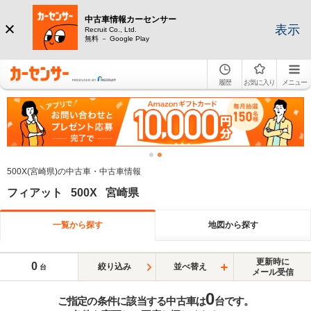
中古車情報カーセンサー
表示
Recruit Co., Ltd.
無料 － Google Play
履歴
お気に入り
メニュー
500X(宮崎県)の中古車・中古車情報
フィアット 500X 宮崎県
一覧から探す
地図から探す
更新時に
0
絞り込み
並べ替え
台
メール受信
0
ご指定の条件に該当する中古車は
台です。