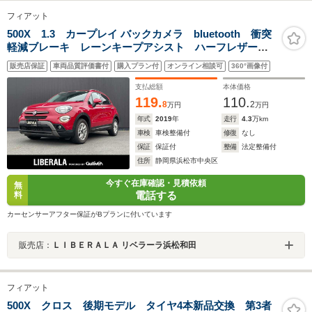
フィアット
500X 1.3 カープレイ バックカメラ bluetooth 衝突
軽減ブレーキ レーンキープアシスト ハーフレザーシ
ートヒーター ランバーサポート クルーズコントロー
販売店保証
車両品質評価書付
購入プラン付
オンライン相談可
360°画像付
ル コーナーセンサーETCアイドリングストップ スモーク
フィルム
支払総額
本体価格
119.
110.
8
2
万円
万円
年式
2019
年
走行
4.3
万km
車検
車検整備付
修復
なし
保証
保証付
整備
法定整備付
住所
静岡県浜松市中央区
今すぐ在庫確認・見積依頼
無
電話する
料
カーセンサーアフター保証がBプランに付いています
販売店：
ＬＩＢＥＲＡＬＡ リベラーラ浜松和田
フィアット
500X クロス 後期モデル タイヤ4本新品交換 第3者