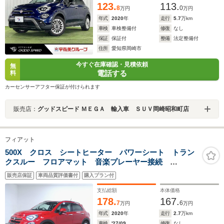
123.
113.
8
0
万円
万円
年式
2020
年
走行
5.7
万km
車検
車検整備付
修復
なし
保証
保証付
整備
法定整備付
住所
愛知県岡崎市
今すぐ在庫確認・見積依頼
無
電話する
料
カーセンサーアフター保証が付けられます
販売店：
グッドスピード ＭＥＧＡ 輸入車 ＳＵＶ岡崎昭和町店
フィアット
500X クロス シートヒーター パワーシート トラン
クスルー フロアマット 音楽プレーヤー接続
Bluetooth接続 ETC LEDヘッドライト バックモニタ
販売店保証
車両品質評価書付
購入プラン付
ー 盗難防止 衝突被害軽減ブレーキ 横滑り防止装置
支払総額
本体価格
178.
167.
7
6
万円
万円
年式
2020
年
走行
2.7
万km
車検
'27/09
修復
なし