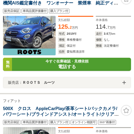
機関AIS鑑定書付き ワンオーナー 禁煙車 純正ディス
プレイオーディオ バックカメラ 前後ドライブレコー
販売店保証
車両品質評価書付
購入プラン付
ダー スマートキー×2個 ブラウンレザーシート シー
トヒーター
支払総額
本体価格
125.
114.
2
7
万円
万円
年式
2019
年
走行
3.0
万km
車検
車検整備付
修復
なし
保証
保証付
整備
法定整備付
住所
愛知県清須市
今すぐ在庫確認・見積依頼
無
電話する
料
販売店：
ＲＯＯＴＳ ルーツ
フィアット
500X クロス AppleCarPlay/茶革シート/バックカメラ/
パワーシート/ブラインドアシスト/オートライト/クリアラ
ンスソナー/シートヒーター/USBポート/スマートキー/プ
販売店保証
車両品質評価書付
購入プラン付
オンライン相談可
360°画像付
ッシュスタート/パーキングセンサー
支払総額
本体価格