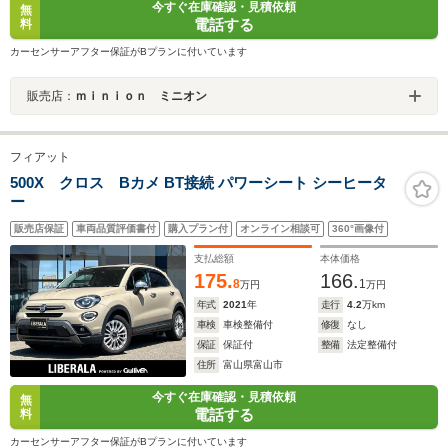
今すぐ在庫確認・見積依頼
無
電話する
料
カーセンサーアフター保証がBプランに付いています
販売店：
ｍｉｎｉｏｎ ミニオン
フィアット
500X クロス Bカメ BT接続 パワーシート シーヒータ
ー
販売店保証
車両品質評価書付
購入プラン付
オンライン相談可
360°画像付
支払総額
本体価格
175.
166.
8
1
万円
万円
年式
2021
年
走行
4.2
万km
車検
車検整備付
修復
なし
保証
保証付
整備
法定整備付
住所
富山県富山市
今すぐ在庫確認・見積依頼
無
電話する
料
カーセンサーアフター保証がBプランに付いています