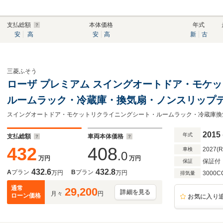
支払総額
本体価格
年式
安
高
安
高
新
古
三菱ふそう
ローザ プレミアム スイングオートドア・モケ
ルームラック・冷蔵庫・換気扇・ノンスリップデ
メラ・ETC・DSオーディオ・Rビューモニター
HIDヘッド
2015
年式
支払総額
車両本体価格
432
408
2027(
車検
.0
万円
万円
保証付
保証
432.6
432.8
A
プラン
B
プラン
万円
万円
3000C
排気量
通常
29,200
詳細を見る
月々
円
ローン価格
お気に入り