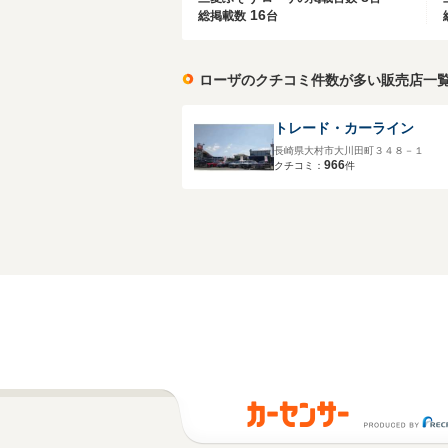
16
総掲載数
台
ローザのクチコミ件数が多い販売店一
トレード・カーライン
長崎県大村市大川田町３４８－１
966
クチコミ：
件