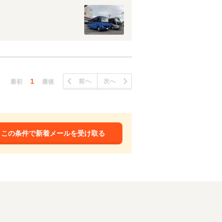
1
前へ
次へ
最初
最後
この条件で新着メールを受け取る