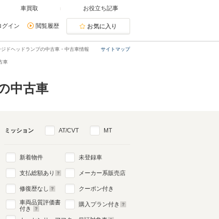
車買取
お役立ち記事
ログイン
閲覧履歴
お気に入り
ージドヘッドランプの中古車・中古車情報
サイトマップ
古車
の中古車
ミッション
AT/CVT
MT
新着物件
未登録車
支払総額あり
メーカー系販売店
修復歴なし
クーポン付き
車両品質評価書
購入プラン付き
付き