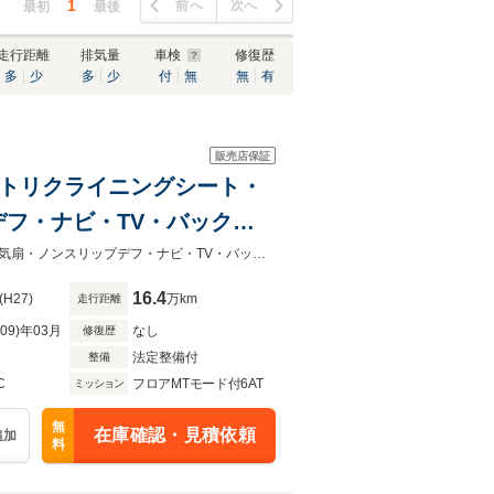
1
前へ
次へ
最初
最後
走行距離
排気量
車検
修復歴
多
少
多
少
付
無
無
有
販売店保証
ットリクライニングシート・
フ・ナビ・TV・バックカ
・ドラレコ(前後カメラ)・
スイングオートドア・モケットリクライニングシート・ルームラック・冷蔵庫換気扇・ノンスリップデフ・ナビ・TV・バックカメラ・ETC・DSオーディオ・Rビューモニター・ドラレコ(前後
16.4
(H27)
万km
走行距離
R09)年03月
なし
修復歴
法定整備付
整備
C
フロアMTモード付6AT
ミッション
無
在庫確認・見積依頼
追加
料