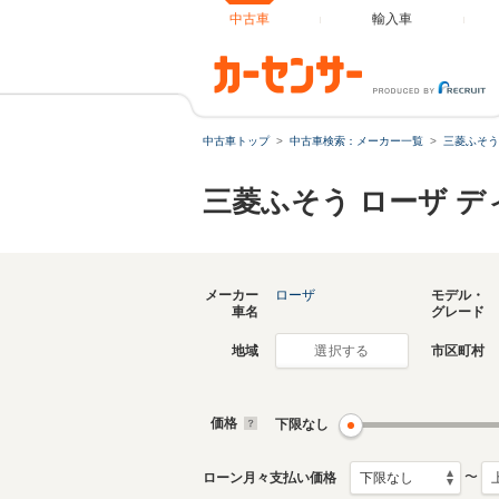
中古車
輸入車
中古車トップ
中古車検索：メーカー一覧
三菱ふそう
三菱ふそう ローザ 
メーカー
ローザ
モデル・
車名
グレード
地域
市区町村
選択する
価格
下限なし
〜
ローン月々支払い価格