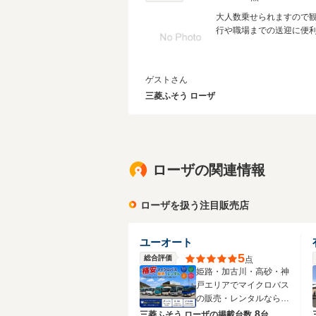
大人数乗せられますので
行や職場までの送迎に便
ゲストさん
三菱ふそう ローザ
ローザの関連情報
ローザを扱う注目販売店
ユーオート
5
総合評価
点
姫路・加古川・高砂・神
戸エリアでマイクロバス
の販売・レンタルならユ
ーオートへ。
8
三菱ふそう ローザの
掲載台数
台