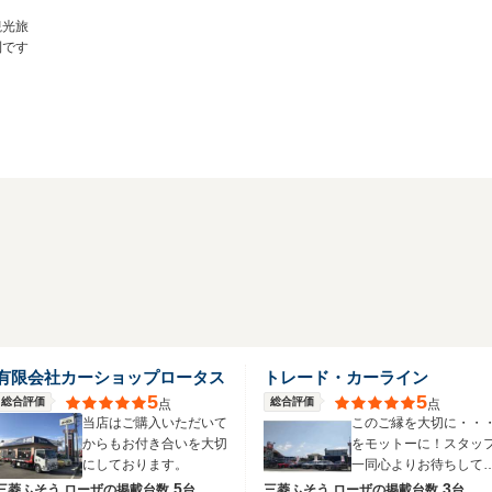
観光旅
利です
有限会社カーショップロータス
トレード・カーライン
5
5
総合評価
総合評価
点
点
当店はご購入いただいて
このご縁を大切に・・
からもお付き合いを大切
をモットーに！スタッ
にしております。
一同心よりお待ちして
ります！
5
3
三菱ふそう ローザの
掲載台数
台
三菱ふそう ローザの
掲載台数
台