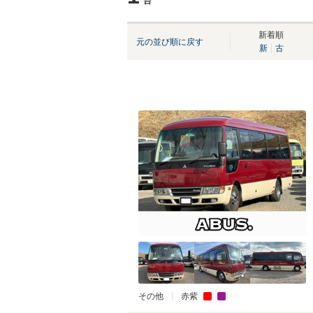
台
新着順
元の並び順に戻す
新
古
その他
赤紫