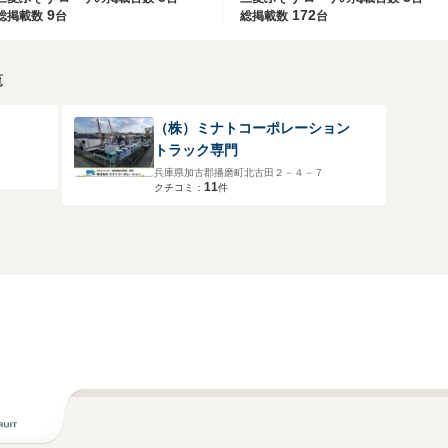
9
172
総掲載数
台
総掲載数
台
覧
（株）ミナトコーポレーション
トラック専門
兵庫県加古郡播磨町北古田２－４－７
11
クチコミ：
件