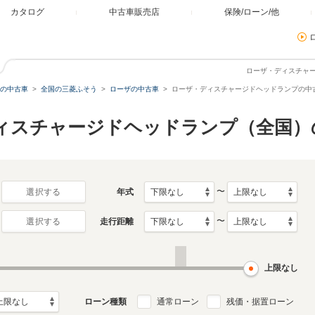
カタログ
中古車販売店
保険/ローン/他
ローザ・ディスチャ
の中古車
全国の三菱ふそう
ローザの中古車
ローザ・ディスチャージドヘッドランプの中
ディスチャージドヘッドランプ（全国）
〜
年式
選択する
〜
走行距離
選択する
上限なし
ローン種類
通常ローン
残価・据置ローン