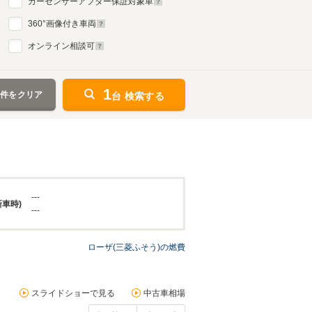
カーセンサーアフター保証対象車
360
°画像付き車両
オンライン相談可
1
条件をクリア
台 検索する
---
新車時)
---
ローザ(三菱ふそう)の燃費
スライドショーで見る
中古車相場