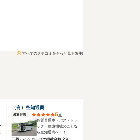
すべてのクチコミをもっと見る(6件)
（有）空知通商
5
総合評価
点
・
良質普通車・バス・トラ
フ
ック・建設機械のことな
お
ら空知通商へ！！
2
三菱ふそう ローザの
掲載台数
台