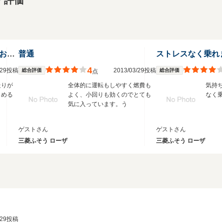
・評価
なんだかんだで安定のひとこと。おすすめですよ！一度乗ってみて
普通
ストレスなく乗れ
4
3/29投稿
2013/03/29投稿
総合評価
総合評価
点
走りが
全体的に運転もしやすく燃費も
気持
しめる
よく、小回りも効くのでとても
なく
気に入っています。う
ゲストさん
ゲストさん
三菱ふそう ローザ
三菱ふそう ローザ
3/29投稿