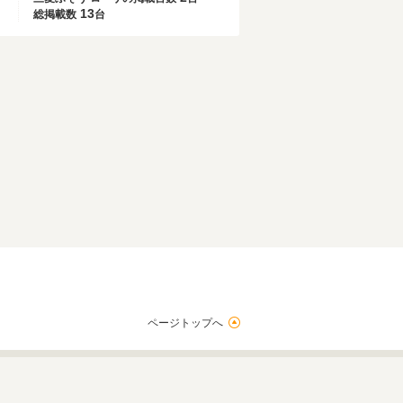
13
総掲載数
台
ページトップへ