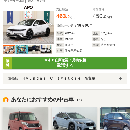
ディーラー保証
購入プラン付
ヘッドアップディスプレイ/BOSEサウンドシステム/20イ
ンチアルミ/ベンチレーション/全周囲カメラ/
支払総額
本体価格
463.
450.
9
0
万円
万円
46,600
残価ローン
月々
円
年式
2025
年
走行
0.2
万km
車検
'28/02
修復
なし
保証
保証付
整備
法定整備付
住所
愛知県愛知郡
今すぐ在庫確認・見積依頼
無
電話する
料
販売店：
Ｈｙｕｎｄａｉ Ｃｉｔｙｓｔｏｒｅ 名古屋
あなたにおすすめの中古車
［PR］