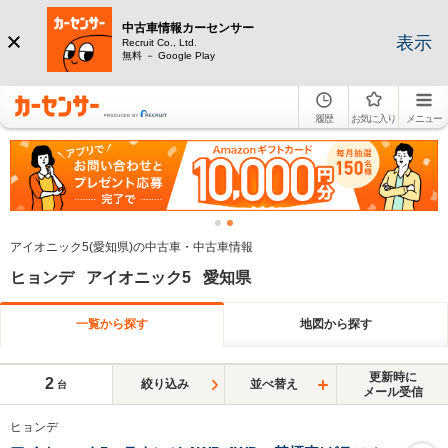
中古車情報カーセンサー
表示
Recruit Co., Ltd.
無料 － Google Play
履歴
お気に入り
メニュー
アイオニック5(愛知県)の中古車・中古車情報
ヒョンデ アイオニック5 愛知県
一覧から探す
地図から探す
更新時に
2
絞り込み
並べ替え
台
メール受信
ヒョンデ