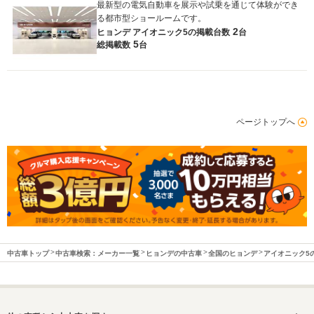
最新型の電気自動車を展示や試乗を通じて体験ができ
る都市型ショールームです。
2
ヒョンデ アイオニック5の
掲載台数
台
5
総掲載数
台
ページトップへ
中古車トップ
中古車検索：メーカー一覧
ヒョンデの中古車
全国のヒョンデ
アイオニック5