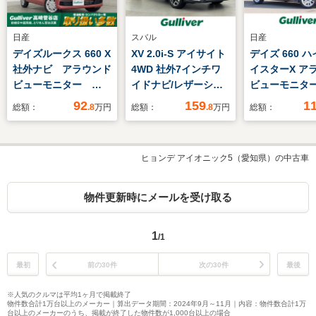
日産
スバル
日産
デイズルークス 660 X
XV 2.0i-S アイサイト
デイズ 660 
社外ナビ アラウンド
4WD 社外7インチワ
イスターX ア
ビューモニター
イドナビ/レザーシー
ビューモニタ
ETC リアドラレコ
ト/衝突軽減ブレーキ
ージェンシー
92
159
1
総額：
.8
万円
総額：
.8
万円
総額：
純正フロアマット
システム/レーンキー
キ 車線逸脱
Bluetooth アイドリ
プアシスト/追従クル
能 コーナー
ングストップ 片側パ
ーズコントロール/ブ
ー アイドリ
ヒョンデ アイオニック5（愛知県）の中古車
ワースライドドア レ
レーキアシスト/パド
ップ 純正デ
ベライザー 横滑り防
ルシフト/社外レーダ
イオーディオ
止機能 オートライ
ー探知機/パワーシー
ロアマット L
物件更新時にメールを受け取る
ト USB 禁煙車
ト/シートヒーター
ドライト 純
ホイール
1
/1
最初
前の30件
次の30件
最後
※人気のクルマは平均1ヶ月で掲載終了
物件数合計1万台以上のメーカー｜算出データ期間：2024年9月～11月｜内容：物件数合計1万
台以上のメーカーのうち、掲載が終了した物件数が1,000台以上の場合