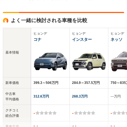
よく一緒に検討される車種を比較
ヒョンデ
ヒョンデ
ヒョンデ
コナ
インスター
ネッソ
基本情報
新車価格
399.3～506万円
284.9～357.5万円
750～83
中古車
312.6万円
268.3万円
‐‐‐万円
平均価格
クチコミ
-
-
-
総合評価
乗車定員
5人
4人
5人