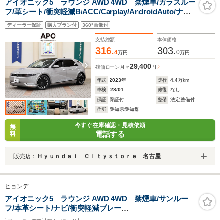
アイオニック5 ラウンジ AWD 4WD 禁煙車/ガラスルー
フ/革シート/衝突軽減B/ACC/Carplay/AndroidAuto/ナビ/
全周囲カメラ/パワーテールゲート/シートヒーター/ベンチ
ディーラー保証
購入プラン付
360°画像付
レーション/LEDヘッドライト/アルミ/BOSEサウンドシス
テム/ヘッドアップディスプレイ
支払総額
本体価格
316.
303.
4
0
万円
万円
29,400
残価ローン
月々
円
年式
2023
年
走行
4.4
万km
車検
'28/01
修復
なし
保証
保証付
整備
法定整備付
住所
愛知県愛知郡
今すぐ在庫確認・見積依頼
無
電話する
料
販売店：
Ｈｙｕｎｄａｉ Ｃｉｔｙｓｔｏｒｅ 名古屋
ヒョンデ
アイオニック5 ラウンジ AWD 4WD 禁煙車/サンルー
フ/本革シート/ナビ/衝突軽減ブレー
キ/ACC/Carplay/AndroidAuto/デジタルインナーミラー/