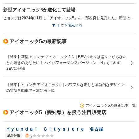
新型アイオニック5が進化して登場
ヒョンデは2024年11月に「アイオニック5」を一部改良し発売した。新型はバッテリー容量を84kWhに増大し、WLTCモードでの一充電走行距離が703kmに達した。また、次世代800V電源システムを採用し、充電効率も向上。外観はユニークなデザインを維持しながら、顧客のフィードバックを反映した改良が施されている。新機能として、エグゼクティブシートをオプション設定し、後席の快適性を高めた。さらに、ドライブモードには「MY DRIVE」が追加され、運転体験の多様性も向上した。安全機能として、ビルトインカメラによるドライブレコーダーや、ARナビゲーション機能も搭載され、より直感的な操作が可能となっている。（2024.11）
排気量
-
-
-
全てを表示する
駆動方式
FF
FF
FF
アイオニック5の最新記事
【試乗】新型 ヒョンデ アイオニック 5 N｜BEVの走りは盛り上がらない
とお嘆きのあなたに！ ハイパフォーマンスバージョン「N」がついに
BEVに登場
【試乗】ヒョンデ アイオニック5｜パワフルな走りと革新的なデザイン
の電気自動車で日本に再上陸
アイオニック5の最新記事一覧
アイオニック5（愛知県）を扱う注目販売店
Ｈｙｕｎｄａｉ Ｃｉｔｙｓｔｏｒｅ 名古屋
0
総合評価
点