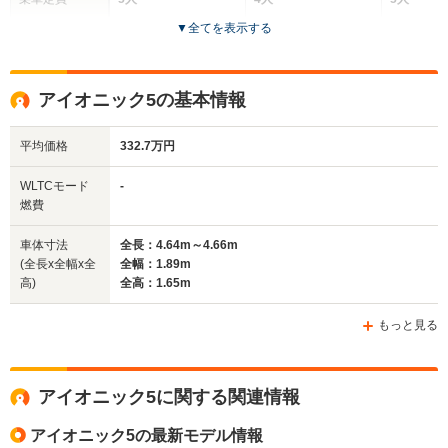
▼
全てを表示する
ドア数
5ドア
5ドア
5ドア
全高
全高
全
アイオニック5の基本情報
1.59m
1.62m
1.
平均価格
332.7万円
全幅
全幅
全
WLTCモード
-
サイズ
1.83m
1.61m
1.
燃費
全長
全長
(全長x全幅x全高)
4.36m～4.39m
3.83m
4.
車体寸法
全長：4.64m～4.66m
(全長x全幅x全
全幅：1.89m
高)
全高：1.65m
ホイールベース
ホイールベース
ホイー
-m
-m
もっと見る
アイオニック5に関する関連情報
WLTCモード
-
-
-
燃費
アイオニック5の最新モデル情報