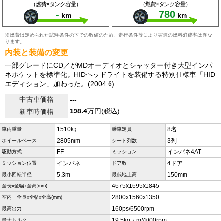
（燃費×タンク容量）
（燃費×タンク容量）
-
780
km
km
※燃費は定められた試験条件の下での数値のため、走行条件等により実際の燃料消費率は異な
ります。
内装と装備の変更
一部グレードにCD／がMDオーディオとシャッター付き大型インパ
ネポケットを標準化。HIDヘッドライトを装備する特別仕様車「HID
エディション」加わった。(2004.6)
中古車価格
---
198.4
万円(税込)
新車時価格
1510kg
8名
車両重量
乗車定員
2805mm
3列
ホイールベース
シート列数
FF
インパネ4AT
駆動方式
ミッション
インパネ
4ドア
ミッション位置
ドア数
5.3m
150mm
最小回転半径
最低地上高
4675x1695x1845
全長x全幅x全高(mm)
2800x1560x1350
室内 全長x全幅x全高(mm)
160ps/6500rpm
最高出力
19.5kg・m/4000rpm
最大トルク