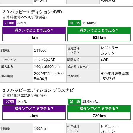
5年04月
+5%達成
2.0 ハッピーエディション 4WD
新車時価格
225.8
万円(税込)
JC08
-km/L
10・15
11.6km/L
満タンでどこまで走る？
満タンでどこまで走る？
-km
638km
レギュラー
使用燃料
1998cc
排気量
エンジン
ガソリン
インパネ4AT
4WD
ミッション
駆動方式
160ps/6500rpm
-
最大出力
過給器（ターボ）
2004年11月～200
H22年度燃費基準
生産期間
燃費性能
5年04月
+5%達成
2.0 ハッピーエディション プラスナビ
新車時価格
227.9
万円(税込)
JC08
-km/L
10・15
12.0km/L
満タンでどこまで走る？
満タンでどこまで走る？
-km
720km
レギュラー
使用燃料
1998cc
排気量
エンジン
ガソリン