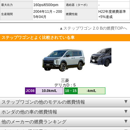
160ps/6500rpm
-
最大出力
過給器（ターボ）
2004年11月～200
H22年度燃費基準
生産期間
燃費性能
5年04月
+5%達成
▲ステップワゴン 2.0 Bの燃費TOPへ
ステップワゴンとよく比較されている車
三菱
デリカD：5
JC08
10.0km/L
10・15
-km/L
ステップワゴンの他のモデルの燃費情報
ホンダの他の車の燃費情報
他のメーカーの燃費ランキング