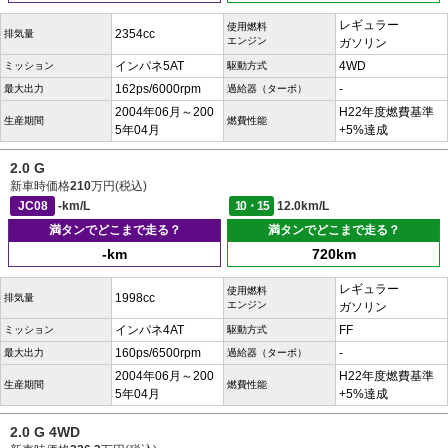
レギュラー
使用燃料
2354cc
排気量
エンジン
ガソリン
インパネ5AT
4WD
ミッション
駆動方式
162ps/6000rpm
-
最大出力
過給器（ターボ）
2004年06月～200
H22年度燃費基準
生産期間
燃費性能
5年04月
+5%達成
2.0 G
新車時価格
210
万円(税込)
JC08
-km/L
10・15
12.0km/L
満タンでどこまで走る？
満タンでどこまで走る？
-km
720km
レギュラー
使用燃料
1998cc
排気量
エンジン
ガソリン
インパネ4AT
FF
ミッション
駆動方式
160ps/6500rpm
-
最大出力
過給器（ターボ）
2004年06月～200
H22年度燃費基準
生産期間
燃費性能
5年04月
+5%達成
2.0 G 4WD