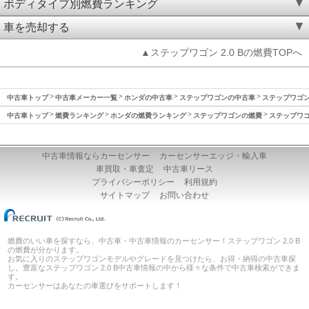
ボディタイプ別燃費ランキング
車を売却する
▲ステップワゴン 2.0 Bの燃費TOPへ
中古車トップ
中古車メーカー一覧
ホンダの中古車
ステップワゴンの中古車
ステップワゴン(
中古車トップ
燃費ランキング
ホンダの燃費ランキング
ステップワゴンの燃費
ステップワゴン
中古車情報ならカーセンサー
カーセンサーエッジ・輸入車
車買取・車査定
中古車リース
プライバシーポリシー
利用規約
サイトマップ
お問い合わせ
燃費のいい車を探すなら、中古車・中古車情報のカーセンサー！ステップワゴン 2.0 B
の燃費が分かります。
お気に入りのステップワゴンモデルやグレードを見つけたら、お得・納得の中古車探
し。豊富なステップワゴン 2.0 B中古車情報の中から様々な条件で中古車検索ができま
す。
カーセンサーはあなたの車選びをサポートします！