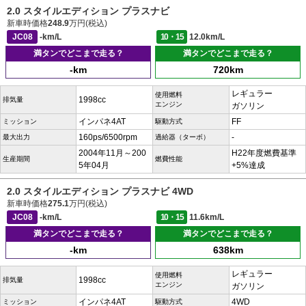
2.0 スタイルエディション プラスナビ
新車時価格
248.9
万円(税込)
JC08
-km/L
10・15
12.0km/L
満タンでどこまで走る？
満タンでどこまで走る？
-km
720km
レギュラー
使用燃料
1998cc
排気量
エンジン
ガソリン
インパネ4AT
FF
ミッション
駆動方式
160ps/6500rpm
-
最大出力
過給器（ターボ）
2004年11月～200
H22年度燃費基準
生産期間
燃費性能
5年04月
+5%達成
2.0 スタイルエディション プラスナビ 4WD
新車時価格
275.1
万円(税込)
JC08
-km/L
10・15
11.6km/L
満タンでどこまで走る？
満タンでどこまで走る？
-km
638km
レギュラー
使用燃料
1998cc
排気量
エンジン
ガソリン
インパネ4AT
4WD
ミッション
駆動方式