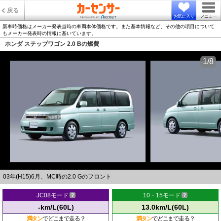
戻る
お気に入り
メニュー
新車時価格はメーカー発表当時の車両本体価格です。また基本情報など、その他の項目について
もメーカー発表時の情報に基いています。
ホンダ ステップワゴン 2.0 Bの燃費
1/8
03年(H15)6月、MC時の2.0 Gのフロント
JC08モード
10・15モード
-km/L(60L)
13.0km/L(60L)
満タン
でどこまで走る？
満タン
でどこまで走る？