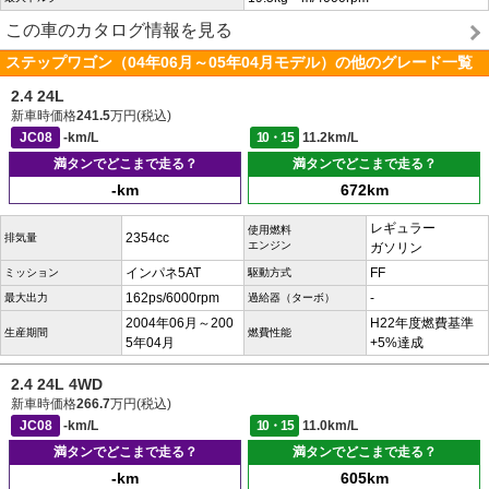
この車のカタログ情報を見る
ステップワゴン（04年06月～05年04月モデル）の他のグレード一覧
2.4 24L
新車時価格
241.5
万円(税込)
JC08
-km/L
10・15
11.2km/L
満タンでどこまで走る？
満タンでどこまで走る？
-km
672km
レギュラー
使用燃料
2354cc
排気量
エンジン
ガソリン
インパネ5AT
FF
ミッション
駆動方式
162ps/6000rpm
-
最大出力
過給器（ターボ）
2004年06月～200
H22年度燃費基準
生産期間
燃費性能
5年04月
+5%達成
2.4 24L 4WD
新車時価格
266.7
万円(税込)
JC08
-km/L
10・15
11.0km/L
満タンでどこまで走る？
満タンでどこまで走る？
-km
605km