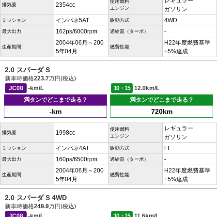
レギュラー
使用燃料
2354cc
排気量
エンジン
ガソリン
インパネ5AT
4WD
ミッション
駆動方式
162ps/6000rpm
-
最大出力
過給器（ターボ）
2004年06月～200
H22年度燃費基準
生産期間
燃費性能
5年04月
+5%達成
2.0 スパーダ S
新車時価格
223.7
万円(税込)
JC08
-km/L
10・15
12.0km/L
満タンでどこまで走る？
満タンでどこまで走る？
-km
720km
レギュラー
使用燃料
1998cc
排気量
エンジン
ガソリン
インパネ4AT
FF
ミッション
駆動方式
160ps/6500rpm
-
最大出力
過給器（ターボ）
2004年06月～200
H22年度燃費基準
生産期間
燃費性能
5年04月
+5%達成
2.0 スパーダ S 4WD
新車時価格
249.9
万円(税込)
JC08
-km/L
10・15
11.6km/L