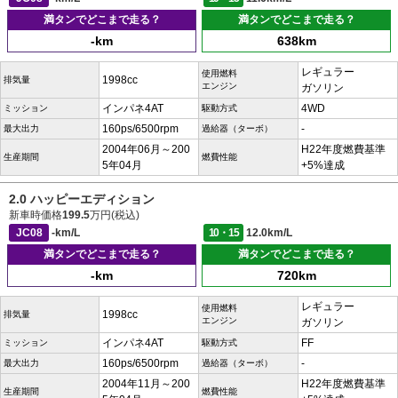
満タンでどこまで走る？
満タンでどこまで走る？
-km
638km
レギュラー
使用燃料
1998cc
排気量
エンジン
ガソリン
インパネ4AT
4WD
ミッション
駆動方式
160ps/6500rpm
-
最大出力
過給器（ターボ）
2004年06月～200
H22年度燃費基準
生産期間
燃費性能
5年04月
+5%達成
2.0 ハッピーエディション
新車時価格
199.5
万円(税込)
JC08
-km/L
10・15
12.0km/L
満タンでどこまで走る？
満タンでどこまで走る？
-km
720km
レギュラー
使用燃料
1998cc
排気量
エンジン
ガソリン
インパネ4AT
FF
ミッション
駆動方式
160ps/6500rpm
-
最大出力
過給器（ターボ）
2004年11月～200
H22年度燃費基準
生産期間
燃費性能