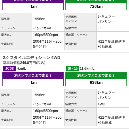
-km
720km
レギュラー
使用燃料
1998cc
排気量
エンジン
ガソリン
インパネ4AT
FF
ミッション
駆動方式
160ps/6500rpm
-
最大出力
過給器（ターボ）
2004年11月～200
H22年度燃費基準
生産期間
燃費性能
5年04月
+5%達成
2.0 スタイルエディション 4WD
新車時価格
246.8
万円(税込)
JC08
-km/L
10・15
11.6km/L
満タンでどこまで走る？
満タンでどこまで走る？
-km
638km
レギュラー
使用燃料
1998cc
排気量
エンジン
ガソリン
インパネ4AT
4WD
ミッション
駆動方式
160ps/6500rpm
-
最大出力
過給器（ターボ）
2004年11月～200
H22年度燃費基準
生産期間
燃費性能
5年04月
+5%達成