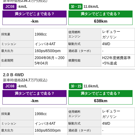
新車時価格
236.3
万円(税込)
JC08
-km/L
10・15
11.6km/L
満タンでどこまで走る？
満タンでどこまで走る？
-km
638km
レギュラー
使用燃料
1998cc
排気量
エンジン
ガソリン
インパネ4AT
4WD
ミッション
駆動方式
160ps/6500rpm
-
最大出力
過給器（ターボ）
2004年06月～200
H22年度燃費基準
生産期間
燃費性能
5年04月
+5%達成
2.0 B 4WD
新車時価格
224.7
万円(税込)
JC08
-km/L
10・15
11.6km/L
満タンでどこまで走る？
満タンでどこまで走る？
-km
638km
レギュラー
使用燃料
1998cc
排気量
エンジン
ガソリン
インパネ4AT
4WD
ミッション
駆動方式
160ps/6500rpm
-
最大出力
過給器（ターボ）