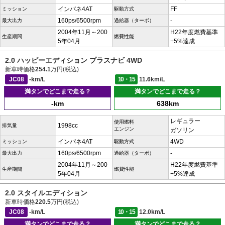
インパネ4AT
FF
ミッション
駆動方式
160ps/6500rpm
-
最大出力
過給器（ターボ）
2004年11月～200
H22年度燃費基準
生産期間
燃費性能
5年04月
+5%達成
2.0 ハッピーエディション プラスナビ 4WD
新車時価格
254.1
万円(税込)
JC08
-km/L
10・15
11.6km/L
満タンでどこまで走る？
満タンでどこまで走る？
-km
638km
レギュラー
使用燃料
1998cc
排気量
エンジン
ガソリン
インパネ4AT
4WD
ミッション
駆動方式
160ps/6500rpm
-
最大出力
過給器（ターボ）
2004年11月～200
H22年度燃費基準
生産期間
燃費性能
5年04月
+5%達成
2.0 スタイルエディション
新車時価格
220.5
万円(税込)
JC08
-km/L
10・15
12.0km/L
満タンでどこまで走る？
満タンでどこまで走る？