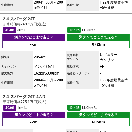
2004年06月～200
H22年度燃費基準
生産期間
燃費性能
5年04月
+5%達成
2.4 スパーダ 24T
新車時価格
249.9
万円(税込)
JC08
-km/L
10・15
11.2km/L
満タンでどこまで走る？
満タンでどこまで走る？
-km
672km
レギュラー
使用燃料
2354cc
排気量
エンジン
ガソリン
インパネ5AT
FF
ミッション
駆動方式
162ps/6000rpm
-
最大出力
過給器（ターボ）
2004年06月～200
H22年度燃費基準
生産期間
燃費性能
5年04月
+5%達成
2.4 スパーダ 24T 4WD
新車時価格
275.1
万円(税込)
JC08
-km/L
10・15
11.0km/L
満タンでどこまで走る？
満タンでどこまで走る？
-km
605km