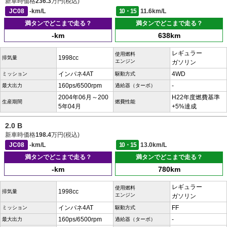
新車時価格
236.3
万円(税込)
JC08
-km/L
10・15
11.6km/L
満タンでどこまで走る？
満タンでどこまで走る？
-km
638km
レギュラー
使用燃料
1998cc
排気量
エンジン
ガソリン
インパネ4AT
4WD
ミッション
駆動方式
160ps/6500rpm
-
最大出力
過給器（ターボ）
2004年06月～200
H22年度燃費基準
生産期間
燃費性能
5年04月
+5%達成
2.0 B
新車時価格
198.4
万円(税込)
JC08
-km/L
10・15
13.0km/L
満タンでどこまで走る？
満タンでどこまで走る？
-km
780km
レギュラー
使用燃料
1998cc
排気量
エンジン
ガソリン
インパネ4AT
FF
ミッション
駆動方式
160ps/6500rpm
-
最大出力
過給器（ターボ）