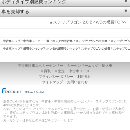
ボディタイプ別燃費ランキング
車を売却する
▲ステップワゴン 2.0 B 4WDの燃費TOPへ
中古車トップ
中古車メーカー一覧
ホンダの中古車
ステップワゴンの中古車
ステップワゴン(
中古車トップ
燃費ランキング
ホンダの燃費ランキング
ステップワゴンの燃費
ステップワゴン
中古車情報ならカーセンサー
カーセンサーエッジ・輸入車
車買取・車査定
中古車リース
プライバシーポリシー
利用規約
サイトマップ
お問い合わせ
燃費のいい車を探すなら、中古車・中古車情報のカーセンサー！ステップワゴン 2.0 B
4WDの燃費が分かります。
お気に入りのステップワゴンモデルやグレードを見つけたら、お得・納得の中古車探
し。豊富なステップワゴン 2.0 B 4WD中古車情報の中から様々な条件で中古車検索が
できます。
カーセンサーはあなたの車選びをサポートします！