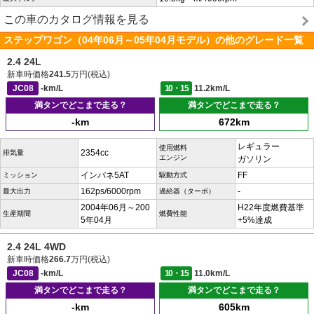
この車のカタログ情報を見る
ステップワゴン（04年06月～05年04月モデル）の他のグレード一覧
2.4 24L
新車時価格
241.5
万円(税込)
JC08
-km/L
10・15
11.2km/L
満タンでどこまで走る？
満タンでどこまで走る？
-km
672km
レギュラー
使用燃料
2354cc
排気量
エンジン
ガソリン
インパネ5AT
FF
ミッション
駆動方式
162ps/6000rpm
-
最大出力
過給器（ターボ）
2004年06月～200
H22年度燃費基準
生産期間
燃費性能
5年04月
+5%達成
2.4 24L 4WD
新車時価格
266.7
万円(税込)
JC08
-km/L
10・15
11.0km/L
満タンでどこまで走る？
満タンでどこまで走る？
-km
605km