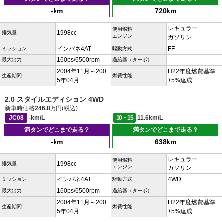
-km
720km
レギュラー
使用燃料
1998cc
排気量
エンジン
ガソリン
インパネ4AT
FF
ミッション
駆動方式
160ps/6500rpm
-
最大出力
過給器（ターボ）
2004年11月～200
H22年度燃費基準
生産期間
燃費性能
5年04月
+5%達成
2.0 スタイルエディション 4WD
新車時価格
246.8
万円(税込)
JC08
-km/L
10・15
11.6km/L
満タンでどこまで走る？
満タンでどこまで走る？
-km
638km
レギュラー
使用燃料
1998cc
排気量
エンジン
ガソリン
インパネ4AT
4WD
ミッション
駆動方式
160ps/6500rpm
-
最大出力
過給器（ターボ）
2004年11月～200
H22年度燃費基準
生産期間
燃費性能
5年04月
+5%達成