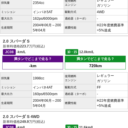
レギュラー
使用燃料
2354cc
排気量
エンジン
ガソリン
インパネ5AT
4WD
ミッション
駆動方式
162ps/6000rpm
-
最大出力
過給器（ターボ）
2004年06月～200
H22年度燃費基準
生産期間
燃費性能
5年04月
+5%達成
2.0 スパーダ S
新車時価格
223.7
万円(税込)
JC08
-km/L
10・15
12.0km/L
満タンでどこまで走る？
満タンでどこまで走る？
-km
720km
レギュラー
使用燃料
1998cc
排気量
エンジン
ガソリン
インパネ4AT
FF
ミッション
駆動方式
160ps/6500rpm
-
最大出力
過給器（ターボ）
2004年06月～200
H22年度燃費基準
生産期間
燃費性能
5年04月
+5%達成
2.0 スパーダ S 4WD
新車時価格
249.9
万円(税込)
JC08
-km/L
10・15
11.6km/L