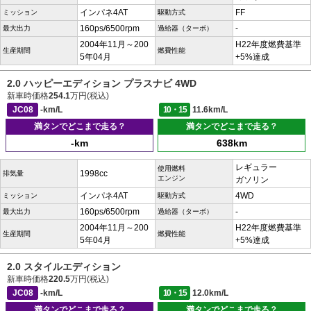
インパネ4AT
FF
ミッション
駆動方式
160ps/6500rpm
-
最大出力
過給器（ターボ）
2004年11月～200
H22年度燃費基準
生産期間
燃費性能
5年04月
+5%達成
2.0 ハッピーエディション プラスナビ 4WD
新車時価格
254.1
万円(税込)
JC08
-km/L
10・15
11.6km/L
満タンでどこまで走る？
満タンでどこまで走る？
-km
638km
レギュラー
使用燃料
1998cc
排気量
エンジン
ガソリン
インパネ4AT
4WD
ミッション
駆動方式
160ps/6500rpm
-
最大出力
過給器（ターボ）
2004年11月～200
H22年度燃費基準
生産期間
燃費性能
5年04月
+5%達成
2.0 スタイルエディション
新車時価格
220.5
万円(税込)
JC08
-km/L
10・15
12.0km/L
満タンでどこまで走る？
満タンでどこまで走る？