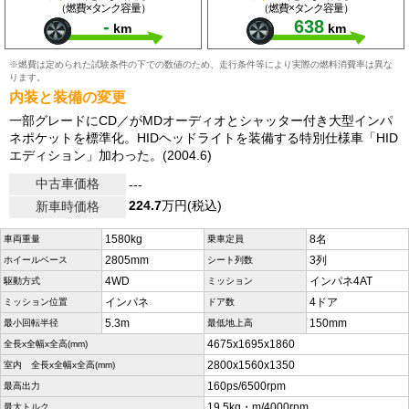
（燃費×タンク容量）
（燃費×タンク容量）
-
638
km
km
※燃費は定められた試験条件の下での数値のため、走行条件等により実際の燃料消費率は異な
ります。
内装と装備の変更
一部グレードにCD／がMDオーディオとシャッター付き大型インパ
ネポケットを標準化。HIDヘッドライトを装備する特別仕様車「HID
エディション」加わった。(2004.6)
中古車価格
---
224.7
万円(税込)
新車時価格
1580kg
8名
車両重量
乗車定員
2805mm
3列
ホイールベース
シート列数
4WD
インパネ4AT
駆動方式
ミッション
インパネ
4ドア
ミッション位置
ドア数
5.3m
150mm
最小回転半径
最低地上高
4675x1695x1860
全長x全幅x全高(mm)
2800x1560x1350
室内 全長x全幅x全高(mm)
160ps/6500rpm
最高出力
19.5kg・m/4000rpm
最大トルク