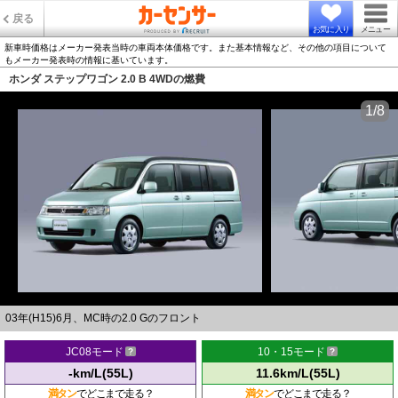
戻る
お気に入り
メニュー
新車時価格はメーカー発表当時の車両本体価格です。また基本情報など、その他の項目について
もメーカー発表時の情報に基いています。
ホンダ ステップワゴン 2.0 B 4WDの燃費
1/8
03年(H15)6月、MC時の2.0 Gのフロント
JC08モード
10・15モード
-km/L(55L)
11.6km/L(55L)
満タン
でどこまで走る？
満タン
でどこまで走る？