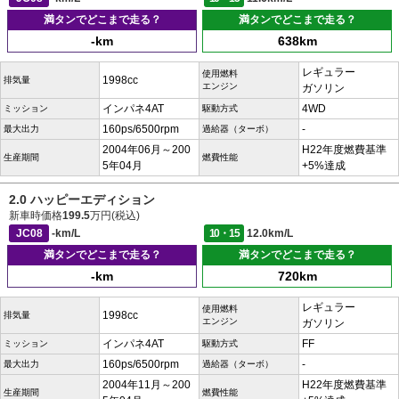
満タンでどこまで走る？
満タンでどこまで走る？
-km
638km
レギュラー
使用燃料
1998cc
排気量
エンジン
ガソリン
インパネ4AT
4WD
ミッション
駆動方式
160ps/6500rpm
-
最大出力
過給器（ターボ）
2004年06月～200
H22年度燃費基準
生産期間
燃費性能
5年04月
+5%達成
2.0 ハッピーエディション
新車時価格
199.5
万円(税込)
JC08
-km/L
10・15
12.0km/L
満タンでどこまで走る？
満タンでどこまで走る？
-km
720km
レギュラー
使用燃料
1998cc
排気量
エンジン
ガソリン
インパネ4AT
FF
ミッション
駆動方式
160ps/6500rpm
-
最大出力
過給器（ターボ）
2004年11月～200
H22年度燃費基準
生産期間
燃費性能