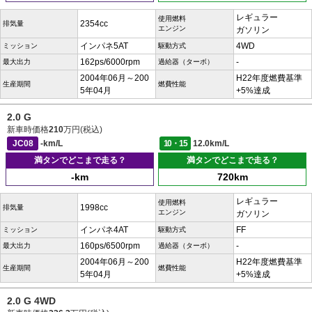
レギュラー
使用燃料
2354cc
排気量
エンジン
ガソリン
インパネ5AT
4WD
ミッション
駆動方式
162ps/6000rpm
-
最大出力
過給器（ターボ）
2004年06月～200
H22年度燃費基準
生産期間
燃費性能
5年04月
+5%達成
2.0 G
新車時価格
210
万円(税込)
JC08
-km/L
10・15
12.0km/L
満タンでどこまで走る？
満タンでどこまで走る？
-km
720km
レギュラー
使用燃料
1998cc
排気量
エンジン
ガソリン
インパネ4AT
FF
ミッション
駆動方式
160ps/6500rpm
-
最大出力
過給器（ターボ）
2004年06月～200
H22年度燃費基準
生産期間
燃費性能
5年04月
+5%達成
2.0 G 4WD