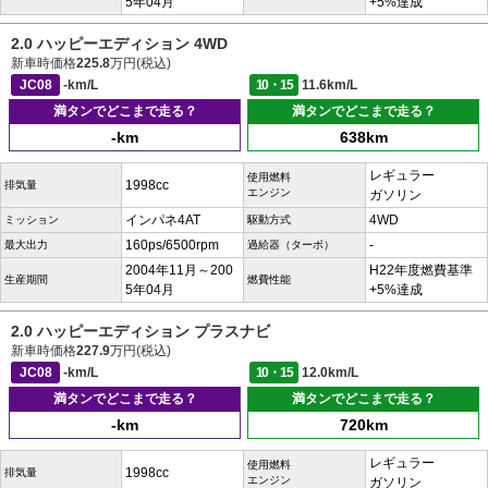
5年04月
+5%達成
2.0 ハッピーエディション 4WD
新車時価格
225.8
万円(税込)
JC08
-km/L
10・15
11.6km/L
満タンでどこまで走る？
満タンでどこまで走る？
-km
638km
レギュラー
使用燃料
1998cc
排気量
エンジン
ガソリン
インパネ4AT
4WD
ミッション
駆動方式
160ps/6500rpm
-
最大出力
過給器（ターボ）
2004年11月～200
H22年度燃費基準
生産期間
燃費性能
5年04月
+5%達成
2.0 ハッピーエディション プラスナビ
新車時価格
227.9
万円(税込)
JC08
-km/L
10・15
12.0km/L
満タンでどこまで走る？
満タンでどこまで走る？
-km
720km
レギュラー
使用燃料
1998cc
排気量
エンジン
ガソリン