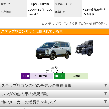
160ps/6500rpm
-
最大出力
過給器（ターボ）
2004年11月～200
H22年度燃費基準
生産期間
燃費性能
5年04月
+5%達成
▲ステップワゴン 2.0 B 4WDの燃費TOPへ
ステップワゴンとよく比較されている車
三菱
デリカD：5
JC08
10.0km/L
10・15
-km/L
ステップワゴンの他のモデルの燃費情報
ホンダの他の車の燃費情報
他のメーカーの燃費ランキング