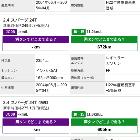
2004年06月～200
H22年度燃費基準
生産期間
燃費性能
5年04月
達成
2.4 スパーダ 24T
新車時価格
249.9
万円(税込)
JC08
-km/L
10・15
11.2km/L
満タンでどこまで走る？
満タンでどこまで走る？
-km
672km
レギュラー
使用燃料
2354cc
排気量
エンジン
ガソリン
インパネ5AT
FF
ミッション
駆動方式
162ps/6000rpm
-
最大出力
過給器（ターボ）
2004年06月～200
H22年度燃費基準
生産期間
燃費性能
5年04月
+5%達成
2.4 スパーダ 24T 4WD
新車時価格
275.1
万円(税込)
JC08
-km/L
10・15
11.0km/L
満タンでどこまで走る？
満タンでどこまで走る？
-km
605km