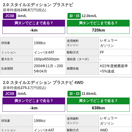
2.0 スタイルエディション プラスナビ
新車時価格
248.9
万円(税込)
JC08
-km/L
10・15
12.0km/L
満タンでどこまで走る？
満タンでどこまで走る？
-km
720km
レギュラー
使用燃料
1998cc
排気量
エンジン
ガソリン
インパネ4AT
FF
ミッション
駆動方式
160ps/6500rpm
-
最大出力
過給器（ターボ）
2004年11月～200
H22年度燃費基準
生産期間
燃費性能
5年04月
+5%達成
2.0 スタイルエディション プラスナビ 4WD
新車時価格
275.1
万円(税込)
JC08
-km/L
10・15
11.6km/L
満タンでどこまで走る？
満タンでどこまで走る？
-km
638km
レギュラー
使用燃料
1998cc
排気量
エンジン
ガソリン
インパネ4AT
4WD
ミッション
駆動方式