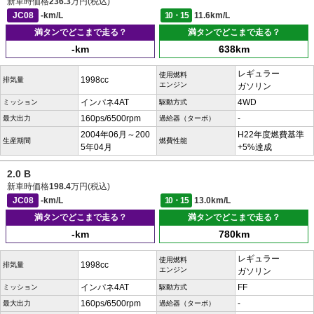
新車時価格
236.3
万円(税込)
JC08
-km/L
10・15
11.6km/L
満タンでどこまで走る？
満タンでどこまで走る？
-km
638km
レギュラー
使用燃料
1998cc
排気量
エンジン
ガソリン
インパネ4AT
4WD
ミッション
駆動方式
160ps/6500rpm
-
最大出力
過給器（ターボ）
2004年06月～200
H22年度燃費基準
生産期間
燃費性能
5年04月
+5%達成
2.0 B
新車時価格
198.4
万円(税込)
JC08
-km/L
10・15
13.0km/L
満タンでどこまで走る？
満タンでどこまで走る？
-km
780km
レギュラー
使用燃料
1998cc
排気量
エンジン
ガソリン
インパネ4AT
FF
ミッション
駆動方式
160ps/6500rpm
-
最大出力
過給器（ターボ）