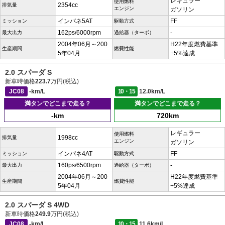
レギュラー
使用燃料
2354cc
排気量
エンジン
ガソリン
インパネ5AT
FF
ミッション
駆動方式
162ps/6000rpm
-
最大出力
過給器（ターボ）
2004年06月～200
H22年度燃費基準
生産期間
燃費性能
5年04月
+5%達成
2.0 スパーダ S
新車時価格
223.7
万円(税込)
JC08
-km/L
10・15
12.0km/L
満タンでどこまで走る？
満タンでどこまで走る？
-km
720km
レギュラー
使用燃料
1998cc
排気量
エンジン
ガソリン
インパネ4AT
FF
ミッション
駆動方式
160ps/6500rpm
-
最大出力
過給器（ターボ）
2004年06月～200
H22年度燃費基準
生産期間
燃費性能
5年04月
+5%達成
2.0 スパーダ S 4WD
新車時価格
249.9
万円(税込)
JC08
-km/L
10・15
11.6km/L