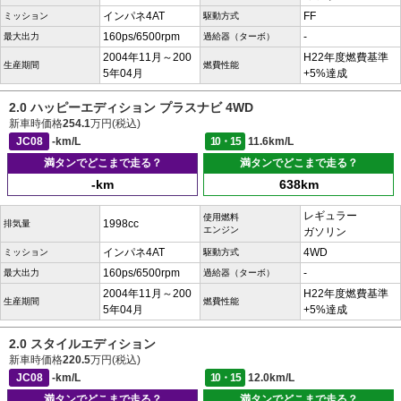
インパネ4AT
FF
ミッション
駆動方式
160ps/6500rpm
-
最大出力
過給器（ターボ）
2004年11月～200
H22年度燃費基準
生産期間
燃費性能
5年04月
+5%達成
2.0 ハッピーエディション プラスナビ 4WD
新車時価格
254.1
万円(税込)
JC08
-km/L
10・15
11.6km/L
満タンでどこまで走る？
満タンでどこまで走る？
-km
638km
レギュラー
使用燃料
1998cc
排気量
エンジン
ガソリン
インパネ4AT
4WD
ミッション
駆動方式
160ps/6500rpm
-
最大出力
過給器（ターボ）
2004年11月～200
H22年度燃費基準
生産期間
燃費性能
5年04月
+5%達成
2.0 スタイルエディション
新車時価格
220.5
万円(税込)
JC08
-km/L
10・15
12.0km/L
満タンでどこまで走る？
満タンでどこまで走る？