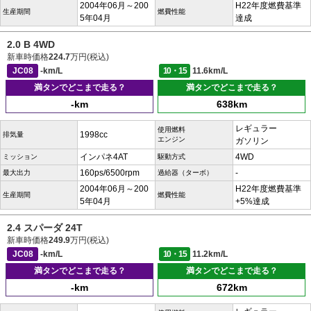
2004年06月～200
H22年度燃費基準
生産期間
燃費性能
5年04月
達成
2.0 B 4WD
新車時価格
224.7
万円(税込)
JC08
-km/L
10・15
11.6km/L
満タンでどこまで走る？
満タンでどこまで走る？
-km
638km
レギュラー
使用燃料
1998cc
排気量
エンジン
ガソリン
インパネ4AT
4WD
ミッション
駆動方式
160ps/6500rpm
-
最大出力
過給器（ターボ）
2004年06月～200
H22年度燃費基準
生産期間
燃費性能
5年04月
+5%達成
2.4 スパーダ 24T
新車時価格
249.9
万円(税込)
JC08
-km/L
10・15
11.2km/L
満タンでどこまで走る？
満タンでどこまで走る？
-km
672km