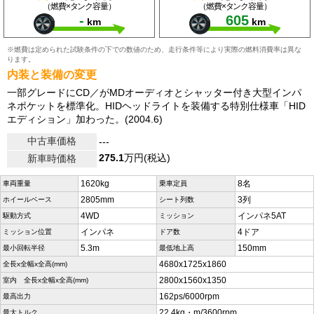
（燃費×タンク容量）
（燃費×タンク容量）
-
605
km
km
※燃費は定められた試験条件の下での数値のため、走行条件等により実際の燃料消費率は異な
ります。
内装と装備の変更
一部グレードにCD／がMDオーディオとシャッター付き大型インパ
ネポケットを標準化。HIDヘッドライトを装備する特別仕様車「HID
エディション」加わった。(2004.6)
中古車価格
---
275.1
万円(税込)
新車時価格
1620kg
8名
車両重量
乗車定員
2805mm
3列
ホイールベース
シート列数
4WD
インパネ5AT
駆動方式
ミッション
インパネ
4ドア
ミッション位置
ドア数
5.3m
150mm
最小回転半径
最低地上高
4680x1725x1860
全長x全幅x全高(mm)
2800x1560x1350
室内 全長x全幅x全高(mm)
162ps/6000rpm
最高出力
22.4kg・m/3600rpm
最大トルク