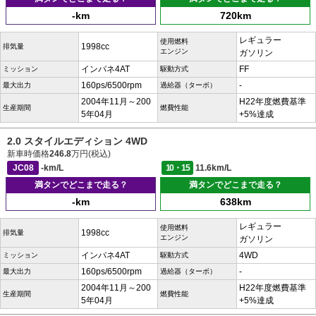
-km
720km
レギュラー
使用燃料
1998cc
排気量
エンジン
ガソリン
インパネ4AT
FF
ミッション
駆動方式
160ps/6500rpm
-
最大出力
過給器（ターボ）
2004年11月～200
H22年度燃費基準
生産期間
燃費性能
5年04月
+5%達成
2.0 スタイルエディション 4WD
新車時価格
246.8
万円(税込)
JC08
-km/L
10・15
11.6km/L
満タンでどこまで走る？
満タンでどこまで走る？
-km
638km
レギュラー
使用燃料
1998cc
排気量
エンジン
ガソリン
インパネ4AT
4WD
ミッション
駆動方式
160ps/6500rpm
-
最大出力
過給器（ターボ）
2004年11月～200
H22年度燃費基準
生産期間
燃費性能
5年04月
+5%達成