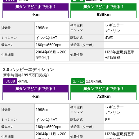
満タンでどこまで走る？
満タンでどこまで走る？
-km
638km
レギュラー
使用燃料
1998cc
排気量
エンジン
ガソリン
インパネ4AT
4WD
ミッション
駆動方式
160ps/6500rpm
-
最大出力
過給器（ターボ）
2004年06月～200
H22年度燃費基準
生産期間
燃費性能
5年04月
+5%達成
2.0 ハッピーエディション
新車時価格
199.5
万円(税込)
JC08
-km/L
10・15
12.0km/L
満タンでどこまで走る？
満タンでどこまで走る？
-km
720km
レギュラー
使用燃料
1998cc
排気量
エンジン
ガソリン
インパネ4AT
FF
ミッション
駆動方式
160ps/6500rpm
-
最大出力
過給器（ターボ）
2004年11月～200
H22年度燃費基準
生産期間
燃費性能