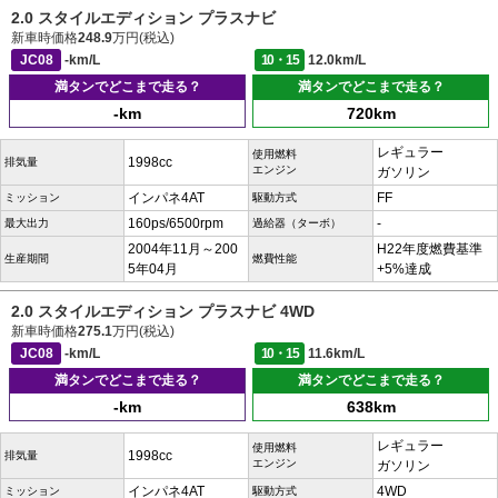
2.0 スタイルエディション プラスナビ
新車時価格
248.9
万円(税込)
JC08
-km/L
10・15
12.0km/L
満タンでどこまで走る？
満タンでどこまで走る？
-km
720km
レギュラー
使用燃料
1998cc
排気量
エンジン
ガソリン
インパネ4AT
FF
ミッション
駆動方式
160ps/6500rpm
-
最大出力
過給器（ターボ）
2004年11月～200
H22年度燃費基準
生産期間
燃費性能
5年04月
+5%達成
2.0 スタイルエディション プラスナビ 4WD
新車時価格
275.1
万円(税込)
JC08
-km/L
10・15
11.6km/L
満タンでどこまで走る？
満タンでどこまで走る？
-km
638km
レギュラー
使用燃料
1998cc
排気量
エンジン
ガソリン
インパネ4AT
4WD
ミッション
駆動方式