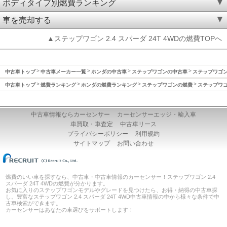
ボディタイプ別燃費ランキング
車を売却する
▲ステップワゴン 2.4 スパーダ 24T 4WDの燃費TOPへ
中古車トップ
中古車メーカー一覧
ホンダの中古車
ステップワゴンの中古車
ステップワゴン(
中古車トップ
燃費ランキング
ホンダの燃費ランキング
ステップワゴンの燃費
ステップワゴン
中古車情報ならカーセンサー
カーセンサーエッジ・輸入車
車買取・車査定
中古車リース
プライバシーポリシー
利用規約
サイトマップ
お問い合わせ
燃費のいい車を探すなら、中古車・中古車情報のカーセンサー！ステップワゴン 2.4
スパーダ 24T 4WDの燃費が分かります。
お気に入りのステップワゴンモデルやグレードを見つけたら、お得・納得の中古車探
し。豊富なステップワゴン 2.4 スパーダ 24T 4WD中古車情報の中から様々な条件で中
古車検索ができます。
カーセンサーはあなたの車選びをサポートします！