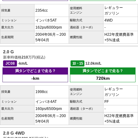
レギュラー
使用燃料
2354cc
排気量
エンジン
ガソリン
インパネ5AT
4WD
ミッション
駆動方式
162ps/6000rpm
-
最大出力
過給器（ターボ）
2004年06月～200
H22年度燃費基準
生産期間
燃費性能
5年04月
+5%達成
2.0 G
新車時価格
210
万円(税込)
JC08
-km/L
10・15
12.0km/L
満タンでどこまで走る？
満タンでどこまで走る？
-km
720km
レギュラー
使用燃料
1998cc
排気量
エンジン
ガソリン
インパネ4AT
FF
ミッション
駆動方式
160ps/6500rpm
-
最大出力
過給器（ターボ）
2004年06月～200
H22年度燃費基準
生産期間
燃費性能
5年04月
+5%達成
2.0 G 4WD