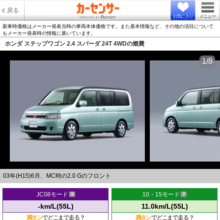
戻る
お気に入り
メニュー
新車時価格はメーカー発表当時の車両本体価格です。また基本情報など、その他の項目について
もメーカー発表時の情報に基いています。
ホンダ ステップワゴン 2.4 スパーダ 24T 4WDの燃費
1/8
03年(H15)6月、MC時の2.0 Gのフロント
JC08モード
10・15モード
-km/L(55L)
11.0km/L(55L)
満タン
でどこまで走る？
満タン
でどこまで走る？