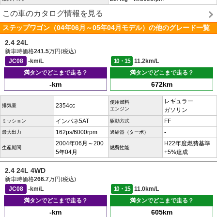
この車のカタログ情報を見る
ステップワゴン（04年06月～05年04月モデル）の他のグレード一覧
2.4 24L
新車時価格
241.5
万円(税込)
JC08
-km/L
10・15
11.2km/L
満タンでどこまで走る？
満タンでどこまで走る？
-km
672km
レギュラー
使用燃料
2354cc
排気量
エンジン
ガソリン
インパネ5AT
FF
ミッション
駆動方式
162ps/6000rpm
-
最大出力
過給器（ターボ）
2004年06月～200
H22年度燃費基準
生産期間
燃費性能
5年04月
+5%達成
2.4 24L 4WD
新車時価格
266.7
万円(税込)
JC08
-km/L
10・15
11.0km/L
満タンでどこまで走る？
満タンでどこまで走る？
-km
605km