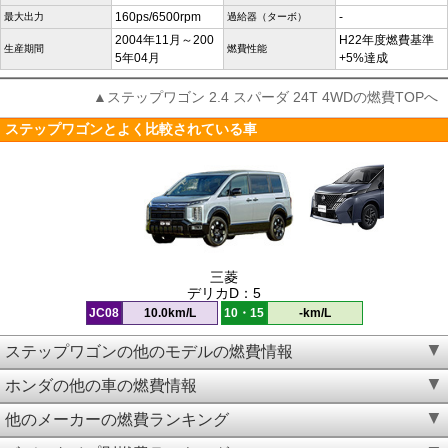
160ps/6500rpm
-
最大出力
過給器（ターボ）
2004年11月～200
H22年度燃費基準
生産期間
燃費性能
5年04月
+5%達成
▲ステップワゴン 2.4 スパーダ 24T 4WDの燃費TOPへ
ステップワゴンとよく比較されている車
三菱
デリカD：5
JC08
10.0km/L
10・15
-km/L
ステップワゴンの他のモデルの燃費情報
ホンダの他の車の燃費情報
他のメーカーの燃費ランキング