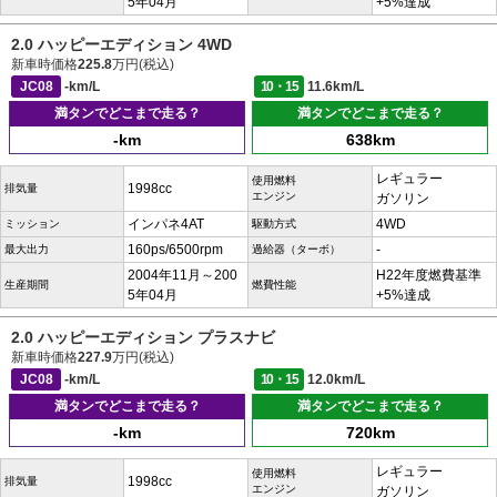
5年04月
+5%達成
2.0 ハッピーエディション 4WD
新車時価格
225.8
万円(税込)
JC08
-km/L
10・15
11.6km/L
満タンでどこまで走る？
満タンでどこまで走る？
-km
638km
レギュラー
使用燃料
1998cc
排気量
エンジン
ガソリン
インパネ4AT
4WD
ミッション
駆動方式
160ps/6500rpm
-
最大出力
過給器（ターボ）
2004年11月～200
H22年度燃費基準
生産期間
燃費性能
5年04月
+5%達成
2.0 ハッピーエディション プラスナビ
新車時価格
227.9
万円(税込)
JC08
-km/L
10・15
12.0km/L
満タンでどこまで走る？
満タンでどこまで走る？
-km
720km
レギュラー
使用燃料
1998cc
排気量
エンジン
ガソリン