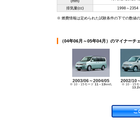
(mm)
排気量(cc)
1998～2354
※ 燃費情報は定められた試験条件の下での数値
（04年06月～05年04月）のマイナーチ
2003/06～2004/05
2002/10
※ 10・15モード
11
～
13
km/L
※ 10・15
13.2
こ