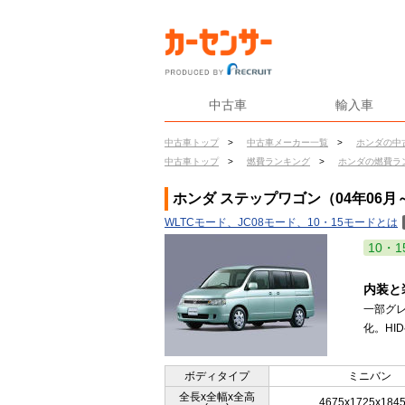
中古車
輸入車
中古車トップ
>
中古車メーカー一覧
>
ホンダの中
中古車トップ
>
燃費ランキング
>
ホンダの燃費ラ
ホンダ ステップワゴン（04年06月
WLTCモード、JC08モード、10・15モードとは
10・1
内装と
一部グ
化。HI
ボディタイプ
ミニバン
全長x全幅x全高
4675x1725x184