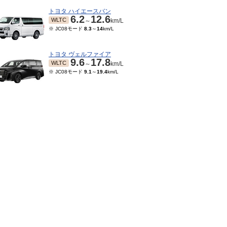
トヨタ ハイエースバン
6.2
12.6
WLTC
～
km/L
※ JC08モード
8.3
～
14
km/L
トヨタ ヴェルファイア
9.6
17.8
WLTC
～
km/L
※ JC08モード
9.1
～
19.4
km/L