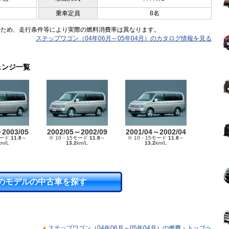
乗車定員
8名
のため、走行条件等により実際の燃料消費率は異なります。
ステップワゴン（04年06月～05年04月）のカタログ情報を見る
ェンジ一覧
～2003/05
2002/05～2002/09
2001/04～2002/04
モード
11.8
～
※ 10・15モード
11.8
～
※ 10・15モード
11.8
～
km/L
13.2
km/L
13.2
km/L
のモデルの中古車を探す
ステップワゴン（04年06月～05年04月）の燃費・トップヘ