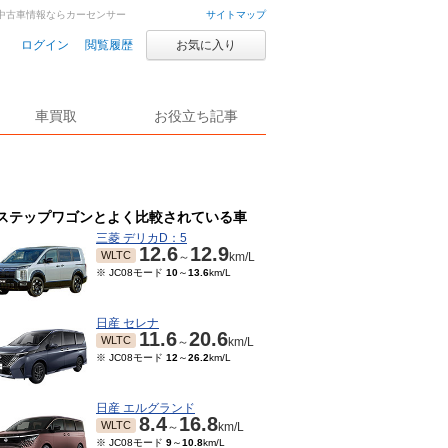
車・中古車情報ならカーセンサー
サイトマップ
ログイン
閲覧履歴
お気に入り
車買取
お役立ち記事
ステップワゴンとよく比較されている車
三菱 デリカD：5
12.6
12.9
WLTC
～
km/L
※ JC08モード
10
～
13.6
km/L
日産 セレナ
11.6
20.6
WLTC
～
km/L
※ JC08モード
12
～
26.2
km/L
日産 エルグランド
8.4
16.8
WLTC
～
km/L
※ JC08モード
9
～
10.8
km/L