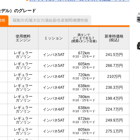
月モデル）のグレード
価格
駆動方式/最大出力/過給器/生産期間/燃費性能
満タンで
使用燃料
新車時価格
ミッション
どこまで走る？
エンジン
(税込)
(燃費xタンク容量)
レギュラー
672km
インパネ5AT
241.5
万円
ガソリン
※10・15モード
レギュラー
605km
インパネ5AT
266.7
万円
ガソリン
※10・15モード
レギュラー
720km
インパネ4AT
210
万円
ガソリン
※10・15モード
レギュラー
638km
インパネ4AT
236.3
万円
ガソリン
※10・15モード
レギュラー
780km
インパネ4AT
198.4
万円
ガソリン
※10・15モード
レギュラー
638km
インパネ4AT
224.7
万円
ガソリン
※10・15モード
レギュラー
672km
インパネ5AT
249.9
万円
ガソリン
※10・15モード
レギュラー
605km
インパネ5AT
275.1
万円
ガソリン
※10・15モード