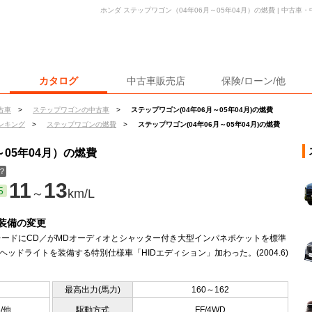
ホンダ ステップワゴン（04年06月～05年04月）の燃費 | 中古
カタログ
中古車販売店
保険/ローン/他
古車
>
ステップワゴンの中古車
>
ステップワゴン(04年06月～05年04月)の燃費
ンキング
>
ステップワゴンの燃費
>
ステップワゴン(04年06月～05年04月)の燃費
～05年04月）の燃費
？
11
13
5
～
km/L
装備の変更
レードにCD／がMDオーディオとシャッター付き大型インパネポケットを標準
Dヘッドライトを装備する特別仕様車「HIDエディション」加わった。(2004.6)
最高出力(馬力)
160～162
5/他
駆動方式
FF/4WD