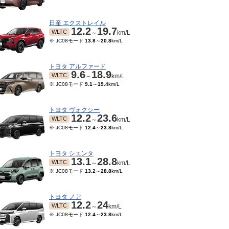
日産 エクストレイル
12.2
19.7
WLTC
～
km/L
※ JC08モード
13.8
～
20.8
km/L
トヨタ アルファード
9.6
18.9
WLTC
～
km/L
※ JC08モード
9.1
～
19.4
km/L
トヨタ ヴォクシー
12.2
23.6
WLTC
～
km/L
※ JC08モード
12.4
～
23.8
km/L
トヨタ シエンタ
13.1
28.8
WLTC
～
km/L
※ JC08モード
13.2
～
28.8
km/L
トヨタ ノア
12.2
24
WLTC
～
km/L
※ JC08モード
12.4
～
23.8
km/L