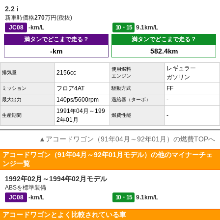
2.2 i
新車時価格
270
万円(税抜)
JC08
-km/L
10・15
9.1km/L
満タンでどこまで走る？
満タンでどこまで走る？
-km
582.4km
レギュラー
使用燃料
2156cc
排気量
エンジン
ガソリン
フロア4AT
FF
ミッション
駆動方式
140ps/5600rpm
-
最大出力
過給器（ターボ）
1991年04月～199
-
生産期間
燃費性能
2年01月
▲アコードワゴン（91年04月～92年01月）の燃費TOPへ
アコードワゴン（91年04月～92年01月モデル）の他のマイナーチェ
ンジ一覧
1992年02月～1994年02月モデル
ABSを標準装備
JC08
-km/L
10・15
9.1km/L
アコードワゴンとよく比較されている車