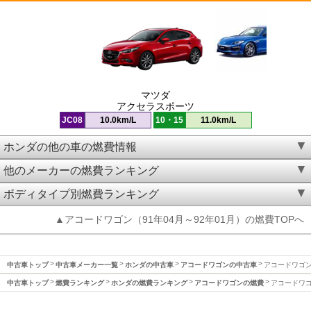
マツダ
アクセラスポーツ
JC08
10.0km/L
10・15
11.0km/L
ホンダの他の車の燃費情報
他のメーカーの燃費ランキング
ボディタイプ別燃費ランキング
▲アコードワゴン（91年04月～92年01月）の燃費TOPへ
中古車トップ
中古車メーカー一覧
ホンダの中古車
アコードワゴンの中古車
アコードワゴン(
中古車トップ
燃費ランキング
ホンダの燃費ランキング
アコードワゴンの燃費
アコードワゴン