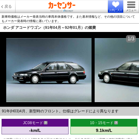
戻る
お気に入り
メニュー
新車時価格はメーカー発表当時の車両本体価格です。また基本情報など、その他の項目について
もメーカー発表時の情報に基いています。
ホンダ アコードワゴン（91年04月～92年01月）の燃費
1/3
91年(H03)4月、新型時のフロント。仕様はグレードにより異なります
JC08モード
10・15モード
-km/L
9.1km/L