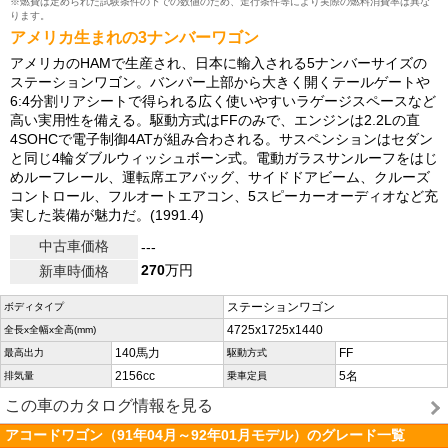
※燃費は定められた試験条件の下での数値のため、走行条件等により実際の燃料消費率は異な
ります。
アメリカ生まれの3ナンバーワゴン
アメリカのHAMで生産され、日本に輸入される5ナンバーサイズの
ステーションワゴン。バンパー上部から大きく開くテールゲートや
6:4分割リアシートで得られる広く使いやすいラゲージスペースなど
高い実用性を備える。駆動方式はFFのみで、エンジンは2.2Lの直
4SOHCで電子制御4ATが組み合わされる。サスペンションはセダン
と同じ4輪ダブルウィッシュボーン式。電動ガラスサンルーフをはじ
めルーフレール、運転席エアバッグ、サイドドアビーム、クルーズ
コントロール、フルオートエアコン、5スピーカーオーディオなど充
実した装備が魅力だ。(1991.4)
中古車価格
---
270
万円
新車時価格
ステーションワゴン
ボディタイプ
4725x1725x1440
全長x全幅x全高(mm)
140馬力
FF
最高出力
駆動方式
2156cc
5名
排気量
乗車定員
この車のカタログ情報を見る
アコードワゴン（91年04月～92年01月モデル）のグレード一覧