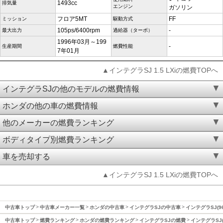
1493cc
排気量
エンジン
ガソリン
フロア5MT
FF
ミッション
駆動方式
105ps/6400rpm
-
最大出力
過給器（ターボ）
1996年03月～199
-
生産期間
燃費性能
7年01月
▲インテグラSJ 1.5 LXiの燃費TOPへ
インテグラSJの他のモデルの燃費情報
ホンダの他の車の燃費情報
他のメーカーの燃費ランキング
ボディタイプ別燃費ランキング
車を売却する
▲インテグラSJ 1.5 LXiの燃費TOPへ
中古車トップ
中古車メーカー一覧
ホンダの中古車
インテグラSJの中古車
インテグラSJ(9
中古車トップ
燃費ランキング
ホンダの燃費ランキング
インテグラSJの燃費
インテグラSJ(