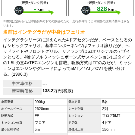
（燃費×タンク容量）
（燃費×タンク容量）
-
828
km
km
※燃費は定められた試験条件の下での数値のため、走行条件等により実際の燃料消費率は異な
ります。
名前はインテグラだが中身はフェリオ
インテグラシリーズに加えられた4ドアセダンだが、ベースとなるの
はシビックフェリオ。基本コンポーネンツはフェリオ譲りだが、ヘ
ッドライトやフロントグリル、リアランプはSJオリジナルのデザイ
ンとなる。4輪ダブルウィッシュボーン式サスペンションに2タイプ
の1.5Lの直4VTECエンジンを搭載。駆動方式はFFのみだが、ミッシ
ョンはエンジンやグレードによって5MT／4AT／CVTを使い分け
る。(1996.3)
中古車価格
---
138.2
万円(税抜)
新車時価格
990kg
5名
車両重量
乗車定員
2620mm
2列
ホイールベース
シート列数
FF
フロア5MT
駆動方式
ミッション
フロア
4ドア
ミッション位置
ドア数
5m
150mm
最小回転半径
最低地上高