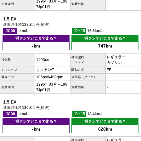
1996年03月～199
-
生産期間
燃費性能
7年01月
1.5 EXi
新車時価格
138.8
万円(税抜)
JC08
-km/L
10・15
16.6km/L
満タンでどこまで走る？
満タンでどこまで走る？
-km
747km
レギュラー
使用燃料
1493cc
排気量
エンジン
ガソリン
フロア4AT
FF
ミッション
駆動方式
105ps/6400rpm
-
最大出力
過給器（ターボ）
1996年03月～199
-
生産期間
燃費性能
7年01月
1.5 EXi
新車時価格
130.8
万円(税抜)
JC08
-km/L
10・15
18.4km/L
満タンでどこまで走る？
満タンでどこまで走る？
-km
828km
レギュラー
使用燃料