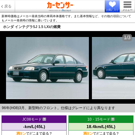
戻る
お気に入り
メニュー
新車時価格はメーカー発表当時の車両本体価格です。また基本情報など、その他の項目について
もメーカー発表時の情報に基いています。
ホンダ インテグラSJ 1.5 LXiの燃費
1/3
96年(H08)3月、新型時のフロント。仕様はグレードにより異なります
JC08モード
10・15モード
-km/L(45L)
18.4km/L(45L)
満タン
でどこまで走る？
満タン
でどこまで走る？