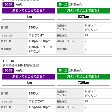
JC08
-km/L
10・15
18.6km/L
満タンでどこまで走る？
満タンでどこまで走る？
-km
837km
レギュラー
使用燃料
1493cc
排気量
エンジン
ガソリン
フロア5MT
FF
ミッション
駆動方式
130ps/7000rpm
-
最大出力
過給器（ターボ）
1996年03月～199
-
生産期間
燃費性能
7年01月
1.5 LXi
新車時価格
146.2
万円(税抜)
JC08
-km/L
10・15
16.2km/L
満タンでどこまで走る？
満タンでどこまで走る？
-km
729km
レギュラー
使用燃料
1493cc
排気量
エンジン
ガソリン
フロアCVT
FF
ミッション
駆動方式
105ps/6400rpm
-
最大出力
過給器（ターボ）