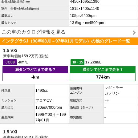
4450x1695x1390
全長x全幅x全高(mm)
1815x1405x1140
室内 全長x全幅x全高(mm)
105ps/6400rpm
最高出力
13.6kg・m/4500rpm
最大トルク
この車のカタログ情報を見る
インテグラSJ（96年03月～97年01月モデル）の他のグレード一覧
1.5 VXi
新車時価格
159.2
万円(税抜)
JC08
-km/L
10・15
17.2km/L
満タンでどこまで走る？
満タンでどこまで走る？
-km
774km
レギュラー
使用燃料
1493cc
排気量
エンジン
ガソリン
フロアCVT
FF
ミッション
駆動方式
130ps/7000rpm
-
最大出力
過給器（ターボ）
1996年03月～199
-
生産期間
燃費性能
7年01月
1.5 VXi
新車時価格
151.2
万円(税抜)