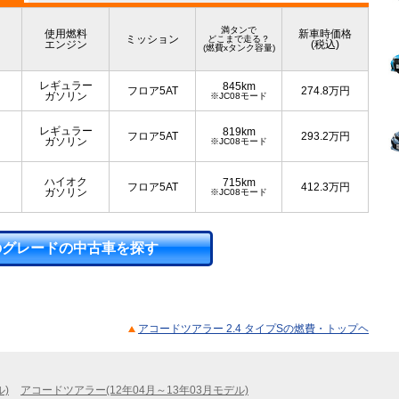
満タンで
使用燃料
新車時価格
ミッション
どこまで走る？
エンジン
(税込)
(燃費xタンク容量)
レギュラー
845km
フロア5AT
274.8
万円
ガソリン
※JC08モード
レギュラー
819km
フロア5AT
293.2
万円
ガソリン
※JC08モード
ハイオク
715km
フロア5AT
412.3
万円
ガソリン
※JC08モード
のグレードの中古車を探す
アコードツアラー 2.4 タイプSの燃費・トップヘ
ル)
アコードツアラー(12年04月～13年03月モデル)