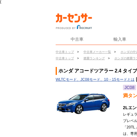
{
中古車
輸入車
中古車トップ
>
中古車メーカー一覧
>
ホンダの中
中古車トップ
>
燃費ランキング
>
ホンダの燃費ラ
ホンダ アコードツアラー 2.4 タイ
WLTCモード、JC08モード、10・15モードとは
JC08
満タ
2Lエ
レギュラ
プレベル
「20T
は、専