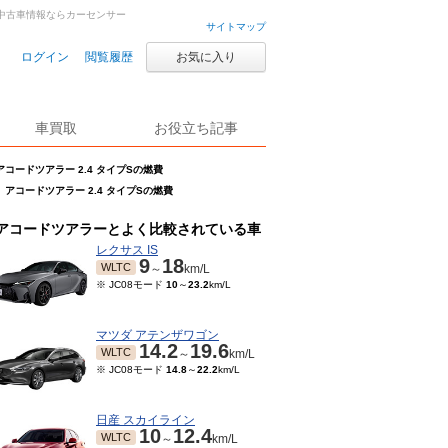
車・中古車情報ならカーセンサー
サイトマップ
ログイン
閲覧履歴
お気に入り
車買取
お役立ち記事
アコードツアラー 2.4 タイプSの燃費
アコードツアラー 2.4 タイプSの燃費
アコードツアラーとよく比較されている車
レクサス IS
9
18
WLTC
～
km/L
※ JC08モード
10
～
23.2
km/L
マツダ アテンザワゴン
14.2
19.6
WLTC
～
km/L
※ JC08モード
14.8
～
22.2
km/L
日産 スカイライン
10
12.4
WLTC
～
km/L