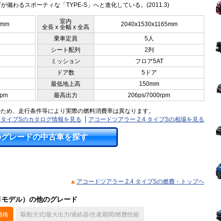
が備わるスポーティな「TYPE-S」へと進化している。(2011.3)
室内
0mm
2040x1530x1165mm
全長 x 全幅 x 全高
乗車定員
5人
シート配列
2列
ミッション
フロア5AT
ドア数
5ドア
最低地上高
150mm
rpm
最高出力
206ps/7000rpm
のため、走行条件等により実際の燃料消費率は異なります。
4 タイプSのカタログ情報を見る
アコードツアラー 2.4 タイプSの相場を見る
のグレードの中古車を探す
アコードツアラー 2.4 タイプSの燃費・トップヘ
3月モデル）の他のグレード
価格
駆動方式/最大出力/過給器/生産期間/燃費性能