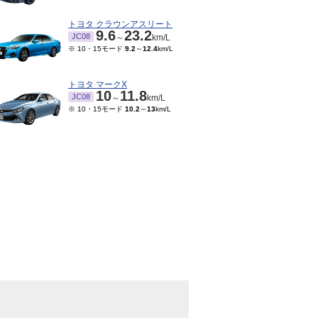
トヨタ クラウンアスリート
9.6
23.2
JC08
～
km/L
※ 10・15モード
9.2
～
12.4
km/L
トヨタ マークX
10
11.8
JC08
～
km/L
※ 10・15モード
10.2
～
13
km/L