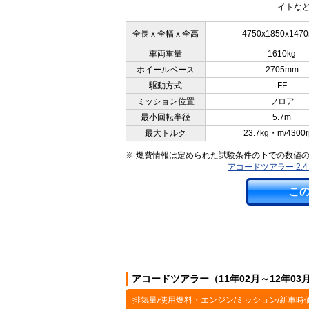
イトなど
全長 x 全幅 x 全高
4750x1850x147
車両重量
1610kg
ホイールベース
2705mm
駆動方式
FF
ミッション位置
フロア
最小回転半径
5.7m
最大トルク
23.7kg・m/4300
※ 燃費情報は定められた試験条件の下での数値
アコードツアラー 2.
こ
アコードツアラー（11年02月～12年0
排気量/使用燃料・エンジン/ミッション/新車時