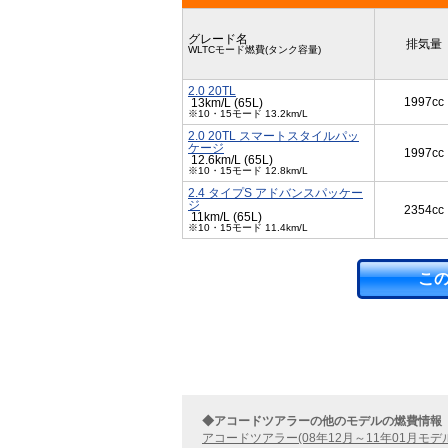
グレード名
排気量
WLTCモード燃費(タンク容量)
2.0 20TL
1997cc
13km/L (65L)
※10・15モード 13.2km/L
2.0 20TL スマートスタイルパッ
ケージ
1997cc
12.6km/L (65L)
※10・15モード 12.8km/L
2.4 タイプS アドバンスパッケー
ジ
2354cc
11km/L (65L)
※10・15モード 11.4km/L
こ
◆アコードツアラーの他のモデルの燃費情報
アコードツアラー(08年12月～11年01月モデ