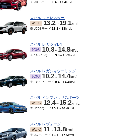
※ JC08モード
9.4
～
18.4
km/L
スバル フォレスター
13.2
19.1
WLTC
～
km/L
※ JC08モード
13.2
～
23
km/L
スバル レガシィB4
10.8
14.8
JC08
～
km/L
※ 10・15モード
9.8
～
15.2
km/L
スバル レガシィツーリングワゴン
10.2
14.4
JC08
～
km/L
※ 10・15モード
9.4
～
14.4
km/L
スバル インプレッサスポーツ
12.4
15.2
WLTC
～
km/L
※ JC08モード
15.1
～
20.4
km/L
スバル レヴォーグ
11
13.8
WLTC
～
km/L
※ JC08モード
13.1
～
17.6
km/L