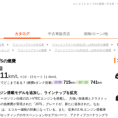
ホンダ 2.4 タイプSの燃費 | 中古
カタログ
中古車販売店
保険/ローン/他
古車
>
アコードツアラーの中古車
>
アコードツアラー(11年02月～12年03月)の燃費
>
ンキング
>
アコードツアラーの燃費
>
アコードツアラー(11年02月～12年03月)の燃費
>
プSの燃費
？
11
km/L
※10・15モード 11.4km/L
ン
715
741
JC08
10・15
でどこまで走る？ (燃費xタンク容量)
km /
km
ンジン搭載モデルを追加し、ラインナップを拡充
ーガソリン仕様の2L i-VTECエンジンを搭載し、力強い加速感とクラストッ
の低燃費が実現された「20TL」グレードが、新たに追加された。なお
L」は、エコカー減税の対象になっている。また、従来の2.4Lエンジン搭載車
用セッティングのサスペンションやエアロパーツ、アクティブコーナリングラ