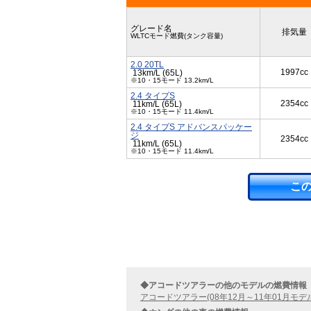
グレード名
排気量
WLTCモード燃費(タンク容量)
2.0 20TL
1997cc
13km/L (65L)
※10・15モード 13.2km/L
2.4 タイプS
2354cc
11km/L (65L)
※10・15モード 11.4km/L
2.4 タイプS アドバンスパッケー
ジ
2354cc
11km/L (65L)
※10・15モード 11.4km/L
こ
◆アコードツアラーの他のモデルの燃費情報
アコードツアラー(08年12月～11年01月モデ