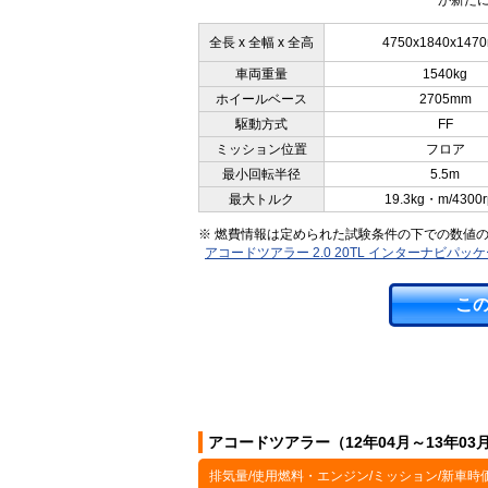
が新たに
全長 x 全幅 x 全高
4750x1840x147
車両重量
1540kg
ホイールベース
2705mm
駆動方式
FF
ミッション位置
フロア
最小回転半径
5.5m
最大トルク
19.3kg・m/4300
※ 燃費情報は定められた試験条件の下での数値
アコードツアラー 2.0 20TL インターナビパ
こ
アコードツアラー（12年04月～13年0
排気量/使用燃料・エンジン/ミッション/新車時