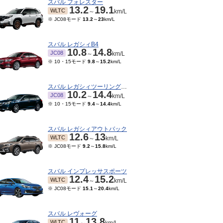
スバル フォレスター
13.2
19.1
WLTC
～
km/L
※ JC08モード
13.2
～
23
km/L
スバル レガシィB4
10.8
14.8
JC08
～
km/L
※ 10・15モード
9.8
～
15.2
km/L
スバル レガシィツーリングワゴン
10.2
14.4
JC08
～
km/L
※ 10・15モード
9.4
～
14.4
km/L
スバル レガシィアウトバック
12.6
13
WLTC
～
km/L
※ JC08モード
9.2
～
15.8
km/L
スバル インプレッサスポーツ
12.4
15.2
WLTC
～
km/L
※ JC08モード
15.1
～
20.4
km/L
スバル レヴォーグ
11
13.8
WLTC