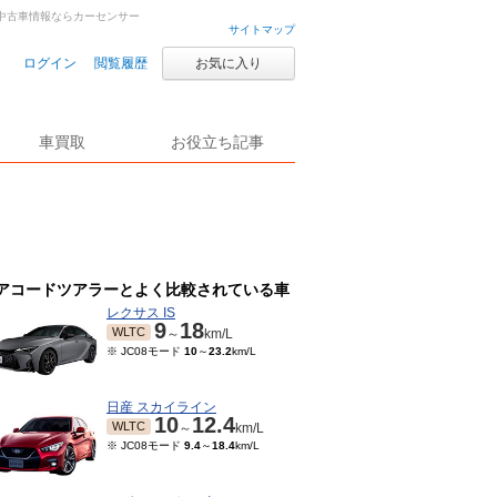
車・中古車情報ならカーセンサー
サイトマップ
ログイン
閲覧履歴
お気に入り
車買取
お役立ち記事
アコードツアラーとよく比較されている車
レクサス IS
9
18
WLTC
～
km/L
※ JC08モード
10
～
23.2
km/L
日産 スカイライン
10
12.4
WLTC
～
km/L
※ JC08モード
9.4
～
18.4
km/L