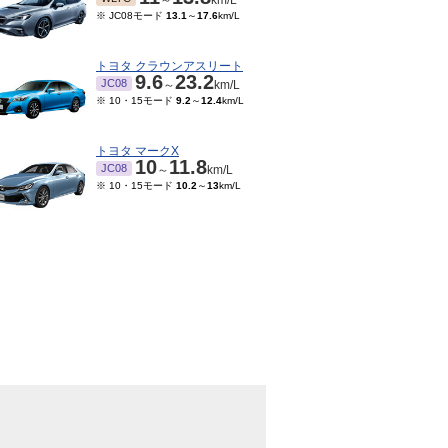
～
km/L
※ JC08モード
13.1
～
17.6
km/L
トヨタ クラウンアスリート
9.6
23.2
JC08
～
km/L
※ 10・15モード
9.2
～
12.4
km/L
トヨタ マークX
10
11.8
JC08
～
km/L
※ 10・15モード
10.2
～
13
km/L