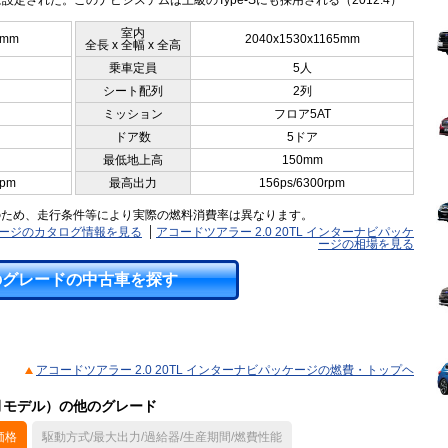
設定された。このナビシステムは上級のType-Sにも採用される（2012.4）
室内
0mm
2040x1530x1165mm
全長 x 全幅 x 全高
乗車定員
5人
シート配列
2列
ミッション
フロア5AT
ドア数
5ドア
最低地上高
150mm
rpm
最高出力
156ps/6300rpm
のため、走行条件等により実際の燃料消費率は異なります。
ッケージのカタログ情報を見る
アコードツアラー 2.0 20TL インターナビパッケ
ージの相場を見る
のグレードの中古車を探す
アコードツアラー 2.0 20TL インターナビパッケージの燃費・トップヘ
3月モデル）の他のグレード
価格
駆動方式/最大出力/過給器/生産期間/燃費性能