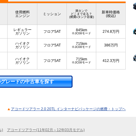
満タンで
使用燃料
新車時価格
ミッション
どこまで走る？
エンジン
(税込)
(燃費xタンク容量)
レギュラー
845km
フロア5AT
274.8
万円
ガソリン
※JC08モード
ハイオク
715km
フロア5AT
386
万円
ガソリン
※JC08モード
ハイオク
715km
フロア5AT
412.3
万円
ガソリン
※JC08モード
のグレードの中古車を探す
アコードツアラー 2.0 20TL インターナビパッケージの燃費・トップヘ
ル)
アコードツアラー(11年02月～12年03月モデル)