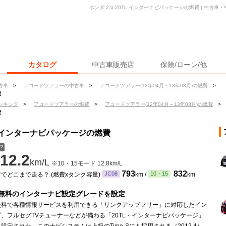
ホンダ 2.0 20TL インターナビパッケージの燃費 | 中古
カタログ
中古車販売店
保険/ローン/他
古車
>
アコードツアラーの中古車
>
アコードツアラー(12年04月～13年03月)の燃費
>
費
ンキング
>
アコードツアラーの燃費
>
アコードツアラー(12年04月～13年03月)の燃費
>
費
TL インターナビパッケージの燃費
？
12.2
km/L
※10・15モード 12.8km/L
ン
793
832
JC08
10・15
でどこまで走る？ (燃費xタンク容量)
km /
km
無料のインターナビ設定グレードを設定
無料で各種情報サービスを利用できる「リンクアップフリー」に対応したイン
、フルセグTVチューナーなどが備わる「20TL・インターナビパッケージ」