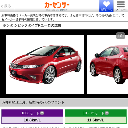
戻る
お気に入り
メニュー
新車時価格はメーカー発表当時の車両本体価格です。また基本情報など、その他の項目について
もメーカー発表時の情報に基いています。
ホンダ シビックタイプRユーロの燃費
1/5
09年(H21)11月、新型時の2.0のフロント
JC08モード
10・15モード
10.8km/L
11.6km/L