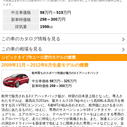
※燃費は定められた試験条件の下での数値のため、走行条件等により実際の燃料消費率は異な
ります。
中古車価格
98
万円～
519
万円
298～300
万円
新車時価格
排気量
1998
cc
この車のカタログ情報を見る
この車の相場を見る
シビックタイプRユーロ歴代モデルの燃費
2009年11月～2012年6月生産モデルの燃費
欧州育ちのスポーツ性能が魅力の3ドアハッチバック
中古車価格
98
万円～
325
万円
新車時価格
298～300
万円
欧州で販売される3ドアハッチバック版が、待望の日本逆上陸となった。導入さ
れたモデルは、最高出力201ps、最大トルク19.7kg-mという高回転＆高出力を発
生する2L i-VTECエンジンに、6速MTが組み合わされた、欧州版における走りの
頂点にあたるものだ。ゆえに、専用のサスペンションや18インチタイヤ、メッシ
ュグリル、エアロガーニッシュ、テールゲートスポイラーをはじめとする専用の
エアロパーツなど、走りに特化したパーツが装備される。また、加速エンジン音
の演出やドライバーを面全体で包むように開発された専用シートなどにより、走