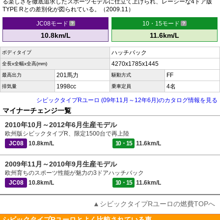
る楽しさを徹底追求したスポーツモデルに仕立て上げられ、レーシーな4ドア版
TYPE Rとの差別化が図られている。（2009.11）
JC08モード
10・15モード
10.8km/L
11.6km/L
ハッチバック
ボディタイプ
4270x1785x1445
全長x全幅x全高(mm)
201馬力
FF
最高出力
駆動方式
1998cc
4名
排気量
乗車定員
シビックタイプRユーロ (09年11月～12年6月)のカタログ情報を見る
マイナーチェンジ一覧
2010年10月～2012年6月生産モデル
欧州版シビックタイプR、限定1500台で再上陸
JC08
10.8km/L
10・15
11.6km/L
2009年11月～2010年9月生産モデル
欧州育ちのスポーツ性能が魅力の3ドアハッチバック
JC08
10.8km/L
10・15
11.6km/L
▲シビックタイプRユーロの燃費TOPへ
シビックタイプRユーロとよく比較されている車