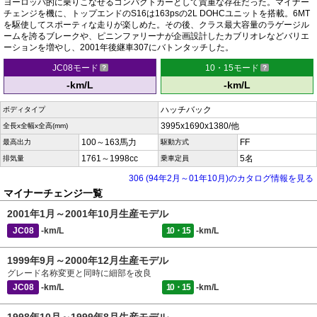
ヨーロッパ的に乗りこなせるコンパクトカーとして貴重な存在だった。マイナー
チェンジを機に、トップエンドのS16は163psの2L DOHCユニットを搭載。6MT
を駆使してスポーティな走りが楽しめた。その後、クラス最大容量のラゲージル
ームを誇るブレークや、ピニンファリーナが企画設計したカブリオレなどバリエ
ーションを増やし、2001年後継車307にバトンタッチした。
JC08モード
10・15モード
-km/L
-km/L
ハッチバック
ボディタイプ
3995x1690x1380/他
全長x全幅x全高(mm)
100～163馬力
FF
最高出力
駆動方式
1761～1998cc
5名
排気量
乗車定員
306 (94年2月～01年10月)のカタログ情報を見る
マイナーチェンジ一覧
2001年1月～2001年10月生産モデル
JC08
-km/L
10・15
-km/L
1999年9月～2000年12月生産モデル
グレード名称変更と同時に細部を改良
JC08
-km/L
10・15
-km/L