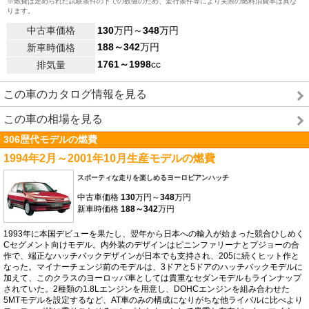
※燃費は定められた試験条件の下での数値のため、走行条件等により実際の燃料消費率は異な
ります。
中古車価格
130
万円～
348
万円
188～342
万円
新車時価格
1761～1998
cc
排気量
この車のカタログ情報を見る
この車の相場を見る
306歴代モデルの燃費
1994年2月～2001年10月生産モデルの燃費
スポーティな走りを楽しめるヨーロピアンハッチ
中古車価格
130
万円～
348
万円
新車時価格
188～342
万円
1993年に本国デビューを果たし、翌年から日本への輸入が始まった競合ひしめく
Cセグメント向けモデル。内外装のデザインはピニンファリーナとプジョーの合
作で、端正なハッチバックデザインが日本でも支持され、205に続くヒット作と
なった。マイナーチェンジ前のモデルは、3ドアと5ドアのハッチバックモデルに
加えて、このクラスのヨーロッパ車としては貴重なセダンモデルもラインナップ
されていた。2種類の1.8Lエンジンを用意し、DOHCエンジンを組み合わせた
5MTモデルを設定するなど、AT車のみの構成になりがちな他ライバルに比べより