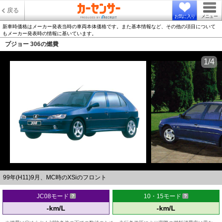
戻る
お気に入り
メニュー
新車時価格はメーカー発表当時の車両本体価格です。また基本情報など、その他の項目について
もメーカー発表時の情報に基いています。
プジョー 306の燃費
1/4
99年(H11)9月、MC時のXSiのフロント
JC08モード
10・15モード
-km/L
-km/L