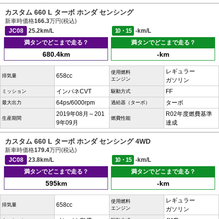
カスタム 660 L ターボ ホンダ センシング
新車時価格
166.3
万円(税込)
JC08
25.2km/L
10・15
-km/L
満タンでどこまで走る？
満タンでどこまで走る？
680.4km
-km
レギュラー
使用燃料
658cc
排気量
エンジン
ガソリン
インパネCVT
FF
ミッション
駆動方式
64ps/6000rpm
ターボ
最大出力
過給器（ターボ）
2019年08月～201
R02年度燃費基準
生産期間
燃費性能
9年09月
達成
カスタム 660 L ターボ ホンダ センシング 4WD
新車時価格
179.4
万円(税込)
JC08
23.8km/L
10・15
-km/L
満タンでどこまで走る？
満タンでどこまで走る？
595km
-km
レギュラー
使用燃料
658cc
排気量
エンジン
ガソリン