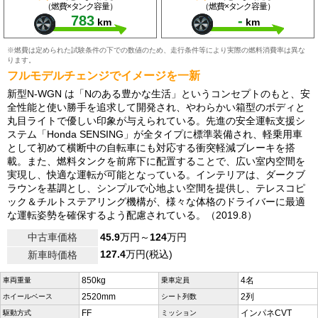
（燃費×タンク容量）
（燃費×タンク容量）
783
-
km
km
※燃費は定められた試験条件の下での数値のため、走行条件等により実際の燃料消費率は異な
ります。
フルモデルチェンジでイメージを一新
新型N-WGN は「Nのある豊かな生活」というコンセプトのもと、安
全性能と使い勝手を追求して開発され、やわらかい箱型のボディと
丸目ライトで優しい印象が与えられている。先進の安全運転支援シ
ステム「Honda SENSING」が全タイプに標準装備され、軽乗用車
として初めて横断中の自転車にも対応する衝突軽減ブレーキを搭
載。また、燃料タンクを前席下に配置することで、広い室内空間を
実現し、快適な運転が可能となっている。インテリアは、ダークブ
ラウンを基調とし、シンプルで心地よい空間を提供し、テレスコピ
ック＆チルトステアリング機構が、様々な体格のドライバーに最適
な運転姿勢を確保するよう配慮されている。（2019.8）
中古車価格
45.9
万円～
124
万円
127.4
万円(税込)
新車時価格
850kg
4名
車両重量
乗車定員
2520mm
2列
ホイールベース
シート列数
FF
インパネCVT
駆動方式
ミッション