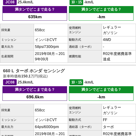
JC08
25.4km/L
10・15
-km/L
満タンでどこまで走る？
満タンでどこまで走る？
635km
-km
レギュラー
使用燃料
658cc
排気量
エンジン
ガソリン
インパネCVT
4WD
ミッション
駆動方式
58ps/7300rpm
-
最大出力
過給器（ターボ）
2019年08月～201
R02年度燃費基準
生産期間
燃費性能
9年09月
達成
660 L ターボ ホンダ センシング
新車時価格
150.1
万円(税込)
JC08
25.8km/L
10・15
-km/L
満タンでどこまで走る？
満タンでどこまで走る？
696.6km
-km
レギュラー
使用燃料
658cc
排気量
エンジン
ガソリン
インパネCVT
FF
ミッション
駆動方式
64ps/6000rpm
ターボ
最大出力
過給器（ターボ）
2019年08月～201
R02年度燃費基準