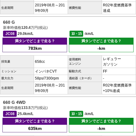
2019年08月～201
R02年度燃費基準
生産期間
燃費性能
9年09月
達成
660 G
新車時価格
120.4
万円(税込)
JC08
29.0km/L
10・15
-km/L
満タンでどこまで走る？
満タンでどこまで走る？
783km
-km
レギュラー
使用燃料
658cc
排気量
エンジン
ガソリン
インパネCVT
FF
ミッション
駆動方式
58ps/7300rpm
-
最大出力
過給器（ターボ）
2019年08月～201
R02年度燃費基準
生産期間
燃費性能
9年09月
+10%達成
660 G 4WD
新車時価格
133.5
万円(税込)
JC08
25.4km/L
10・15
-km/L
満タンでどこまで走る？
満タンでどこまで走る？
635km
-km