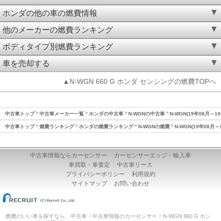
ホンダの他の車の燃費情報
他のメーカーの燃費ランキング
ボディタイプ別燃費ランキング
車を売却する
▲N-WGN 660 G ホンダ センシングの燃費TOPへ
中古車トップ
中古車メーカー一覧
ホンダの中古車
N-WGNの中古車
N-WGN(19年08月～1
中古車トップ
燃費ランキング
ホンダの燃費ランキング
N-WGNの燃費
N-WGN(19年08月
中古車情報ならカーセンサー
カーセンサーエッジ・輸入車
車買取・車査定
中古車リース
プライバシーポリシー
利用規約
サイトマップ
お問い合わせ
燃費のいい車を探すなら、中古車・中古車情報のカーセンサー！N-WGN 660 G ホン