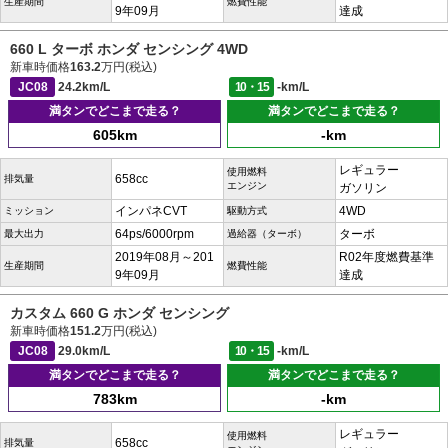
生産期間
燃費性能
9年09月
達成
660 L ターボ ホンダ センシング 4WD
新車時価格
163.2
万円(税込)
JC08
24.2km/L
10・15
-km/L
満タンでどこまで走る？
満タンでどこまで走る？
605km
-km
レギュラー
使用燃料
658cc
排気量
エンジン
ガソリン
インパネCVT
4WD
ミッション
駆動方式
64ps/6000rpm
ターボ
最大出力
過給器（ターボ）
2019年08月～201
R02年度燃費基準
生産期間
燃費性能
9年09月
達成
カスタム 660 G ホンダ センシング
新車時価格
151.2
万円(税込)
JC08
29.0km/L
10・15
-km/L
満タンでどこまで走る？
満タンでどこまで走る？
783km
-km
レギュラー
使用燃料
658cc
排気量