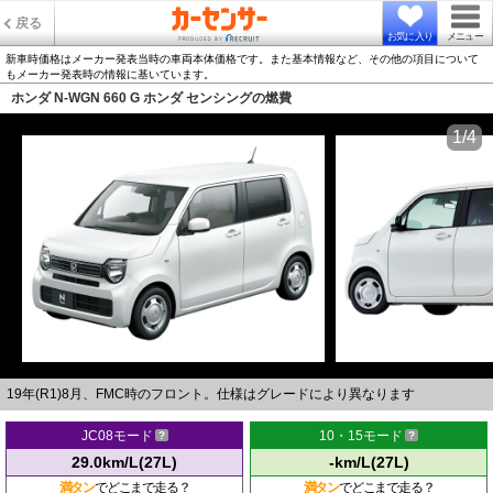
戻る
お気に入り
メニュー
新車時価格はメーカー発表当時の車両本体価格です。また基本情報など、その他の項目について
もメーカー発表時の情報に基いています。
ホンダ N-WGN 660 G ホンダ センシングの燃費
1/4
19年(R1)8月、FMC時のフロント。仕様はグレードにより異なります
JC08モード
10・15モード
29.0km/L(27L)
-km/L(27L)
満タン
でどこまで走る？
満タン
でどこまで走る？