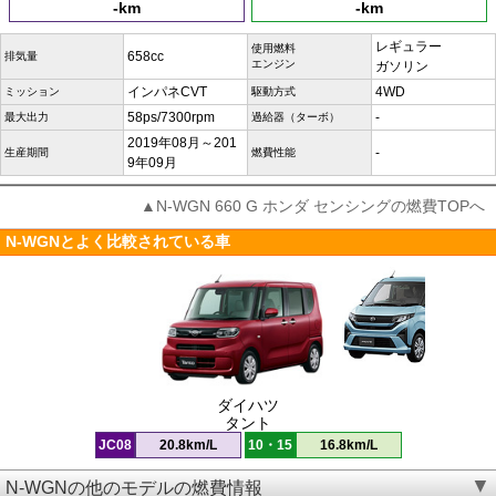
-km
-km
レギュラー
使用燃料
658cc
排気量
エンジン
ガソリン
インパネCVT
4WD
ミッション
駆動方式
58ps/7300rpm
-
最大出力
過給器（ターボ）
2019年08月～201
-
生産期間
燃費性能
9年09月
▲N-WGN 660 G ホンダ センシングの燃費TOPへ
N-WGNとよく比較されている車
ダイハツ
タント
JC08
20.8km/L
10・15
16.8km/L
N-WGNの他のモデルの燃費情報