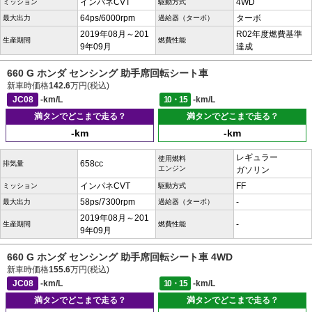
インパネCVT
4WD
ミッション
駆動方式
64ps/6000rpm
ターボ
最大出力
過給器（ターボ）
2019年08月～201
R02年度燃費基準
生産期間
燃費性能
9年09月
達成
660 G ホンダ センシング 助手席回転シート車
新車時価格
142.6
万円(税込)
JC08
-km/L
10・15
-km/L
満タンでどこまで走る？
満タンでどこまで走る？
-km
-km
レギュラー
使用燃料
658cc
排気量
エンジン
ガソリン
インパネCVT
FF
ミッション
駆動方式
58ps/7300rpm
-
最大出力
過給器（ターボ）
2019年08月～201
-
生産期間
燃費性能
9年09月
660 G ホンダ センシング 助手席回転シート車 4WD
新車時価格
155.6
万円(税込)
JC08
-km/L
10・15
-km/L
満タンでどこまで走る？
満タンでどこまで走る？