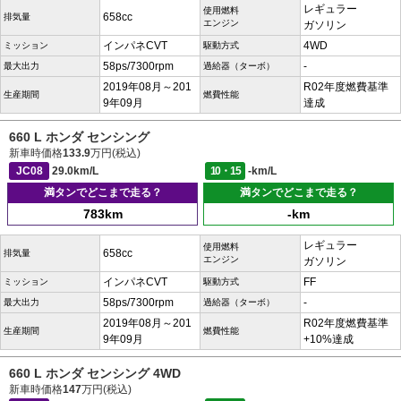
レギュラー
使用燃料
658cc
排気量
エンジン
ガソリン
インパネCVT
4WD
ミッション
駆動方式
58ps/7300rpm
-
最大出力
過給器（ターボ）
2019年08月～201
R02年度燃費基準
生産期間
燃費性能
9年09月
達成
660 L ホンダ センシング
新車時価格
133.9
万円(税込)
JC08
29.0km/L
10・15
-km/L
満タンでどこまで走る？
満タンでどこまで走る？
783km
-km
レギュラー
使用燃料
658cc
排気量
エンジン
ガソリン
インパネCVT
FF
ミッション
駆動方式
58ps/7300rpm
-
最大出力
過給器（ターボ）
2019年08月～201
R02年度燃費基準
生産期間
燃費性能
9年09月
+10%達成
660 L ホンダ センシング 4WD
新車時価格
147
万円(税込)