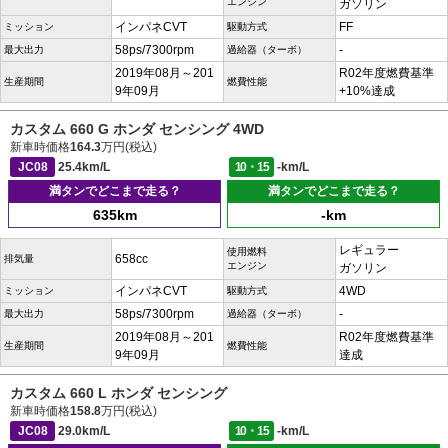
エンジン
ガソリン
インパネCVT
FF
ミッション
駆動方式
58ps/7300rpm
-
最大出力
過給器（ターボ）
2019年08月～201
R02年度燃費基準
生産期間
燃費性能
9年09月
+10%達成
カスタム 660 G ホンダ センシング 4WD
新車時価格
164.3
万円(税込)
JC08
25.4km/L
10・15
-km/L
満タンでどこまで走る？
満タンでどこまで走る？
635km
-km
レギュラー
使用燃料
658cc
排気量
エンジン
ガソリン
インパネCVT
4WD
ミッション
駆動方式
58ps/7300rpm
-
最大出力
過給器（ターボ）
2019年08月～201
R02年度燃費基準
生産期間
燃費性能
9年09月
達成
カスタム 660 L ホンダ センシング
新車時価格
158.8
万円(税込)
JC08
29.0km/L
10・15
-km/L