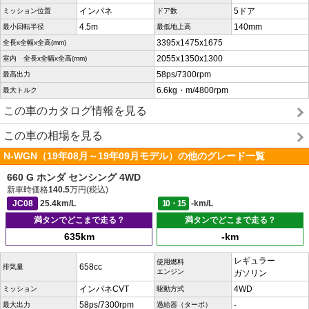
インパネ
5ドア
ミッション位置
ドア数
4.5m
140mm
最小回転半径
最低地上高
3395x1475x1675
全長x全幅x全高(mm)
2055x1350x1300
室内 全長x全幅x全高(mm)
58ps/7300rpm
最高出力
6.6kg・m/4800rpm
最大トルク
この車のカタログ情報を見る
この車の相場を見る
N-WGN（19年08月～19年09月モデル）の他のグレード一覧
660 G ホンダ センシング 4WD
新車時価格
140.5
万円(税込)
JC08
25.4km/L
10・15
-km/L
満タンでどこまで走る？
満タンでどこまで走る？
635km
-km
レギュラー
使用燃料
658cc
排気量
エンジン
ガソリン
インパネCVT
4WD
ミッション
駆動方式
58ps/7300rpm
-
最大出力
過給器（ターボ）