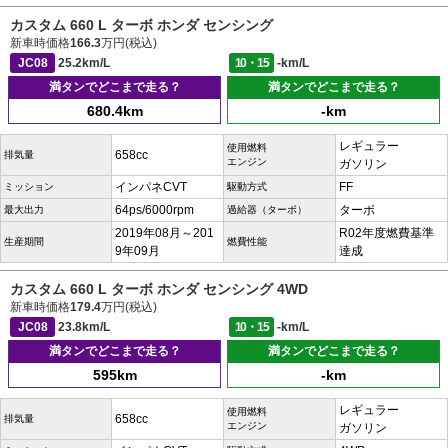
カスタム 660 L ターボ ホンダ センシング
新車時価格
166.3
万円(税込)
JC08
25.2km/L
10・15
-km/L
満タンでどこまで走る？
満タンでどこまで走る？
680.4km
-km
レギュラー
使用燃料
658cc
排気量
エンジン
ガソリン
インパネCVT
FF
ミッション
駆動方式
64ps/6000rpm
ターボ
最大出力
過給器（ターボ）
2019年08月～201
R02年度燃費基準
生産期間
燃費性能
9年09月
達成
カスタム 660 L ターボ ホンダ センシング 4WD
新車時価格
179.4
万円(税込)
JC08
23.8km/L
10・15
-km/L
満タンでどこまで走る？
満タンでどこまで走る？
595km
-km
レギュラー
使用燃料
658cc
排気量
エンジン
ガソリン