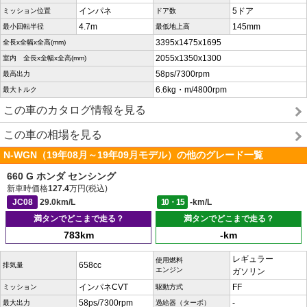
インパネ
5ドア
ミッション位置
ドア数
4.7m
145mm
最小回転半径
最低地上高
3395x1475x1695
全長x全幅x全高(mm)
2055x1350x1300
室内 全長x全幅x全高(mm)
58ps/7300rpm
最高出力
6.6kg・m/4800rpm
最大トルク
この車のカタログ情報を見る
この車の相場を見る
N-WGN（19年08月～19年09月モデル）の他のグレード一覧
660 G ホンダ センシング
新車時価格
127.4
万円(税込)
JC08
29.0km/L
10・15
-km/L
満タンでどこまで走る？
満タンでどこまで走る？
783km
-km
レギュラー
使用燃料
658cc
排気量
エンジン
ガソリン
インパネCVT
FF
ミッション
駆動方式
58ps/7300rpm
-
最大出力
過給器（ターボ）