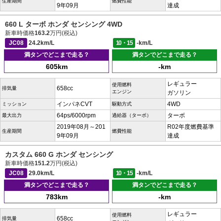
生産期間
燃費性能
9年09月
達成
660 L ターボ ホンダ センシング 4WD
新車時価格
163.2
万円(税込)
JC08
24.2km/L
10・15
-km/L
満タンでどこまで走る？
満タンでどこまで走る？
605km
-km
レギュラー
使用燃料
658cc
排気量
エンジン
ガソリン
インパネCVT
4WD
ミッション
駆動方式
64ps/6000rpm
ターボ
最大出力
過給器（ターボ）
2019年08月～201
R02年度燃費基準
生産期間
燃費性能
9年09月
達成
カスタム 660 G ホンダ センシング
新車時価格
151.2
万円(税込)
JC08
29.0km/L
10・15
-km/L
満タンでどこまで走る？
満タンでどこまで走る？
783km
-km
レギュラー
使用燃料
658cc
排気量