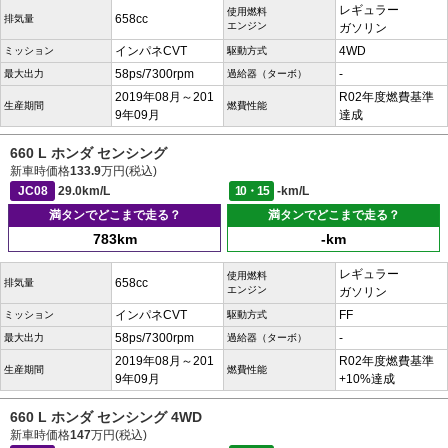
レギュラー
使用燃料
658cc
排気量
エンジン
ガソリン
インパネCVT
4WD
ミッション
駆動方式
58ps/7300rpm
-
最大出力
過給器（ターボ）
2019年08月～201
R02年度燃費基準
生産期間
燃費性能
9年09月
達成
660 L ホンダ センシング
新車時価格
133.9
万円(税込)
JC08
29.0km/L
10・15
-km/L
満タンでどこまで走る？
満タンでどこまで走る？
783km
-km
レギュラー
使用燃料
658cc
排気量
エンジン
ガソリン
インパネCVT
FF
ミッション
駆動方式
58ps/7300rpm
-
最大出力
過給器（ターボ）
2019年08月～201
R02年度燃費基準
生産期間
燃費性能
9年09月
+10%達成
660 L ホンダ センシング 4WD
新車時価格
147
万円(税込)