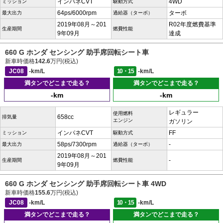
インパネCVT
4WD
ミッション
駆動方式
64ps/6000rpm
ターボ
最大出力
過給器（ターボ）
2019年08月～201
R02年度燃費基準
生産期間
燃費性能
9年09月
達成
660 G ホンダ センシング 助手席回転シート車
新車時価格
142.6
万円(税込)
JC08
-km/L
10・15
-km/L
満タンでどこまで走る？
満タンでどこまで走る？
-km
-km
レギュラー
使用燃料
658cc
排気量
エンジン
ガソリン
インパネCVT
FF
ミッション
駆動方式
58ps/7300rpm
-
最大出力
過給器（ターボ）
2019年08月～201
-
生産期間
燃費性能
9年09月
660 G ホンダ センシング 助手席回転シート車 4WD
新車時価格
155.6
万円(税込)
JC08
-km/L
10・15
-km/L
満タンでどこまで走る？
満タンでどこまで走る？