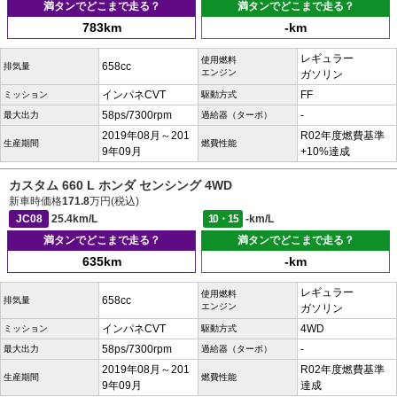
満タンでどこまで走る？
満タンでどこまで走る？
783km
-km
レギュラー
使用燃料
658cc
排気量
エンジン
ガソリン
インパネCVT
FF
ミッション
駆動方式
58ps/7300rpm
-
最大出力
過給器（ターボ）
2019年08月～201
R02年度燃費基準
生産期間
燃費性能
9年09月
+10%達成
カスタム 660 L ホンダ センシング 4WD
新車時価格
171.8
万円(税込)
JC08
25.4km/L
10・15
-km/L
満タンでどこまで走る？
満タンでどこまで走る？
635km
-km
レギュラー
使用燃料
658cc
排気量
エンジン
ガソリン
インパネCVT
4WD
ミッション
駆動方式
58ps/7300rpm
-
最大出力
過給器（ターボ）
2019年08月～201
R02年度燃費基準
生産期間
燃費性能
9年09月
達成