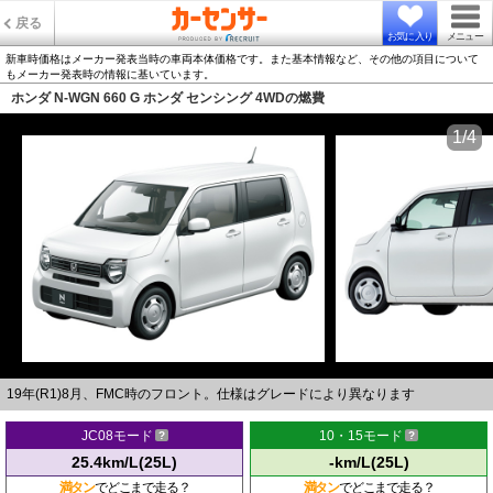
戻る
お気に入り
メニュー
新車時価格はメーカー発表当時の車両本体価格です。また基本情報など、その他の項目について
もメーカー発表時の情報に基いています。
ホンダ N-WGN 660 G ホンダ センシング 4WDの燃費
1/4
19年(R1)8月、FMC時のフロント。仕様はグレードにより異なります
JC08モード
10・15モード
25.4km/L(25L)
-km/L(25L)
満タン
でどこまで走る？
満タン
でどこまで走る？