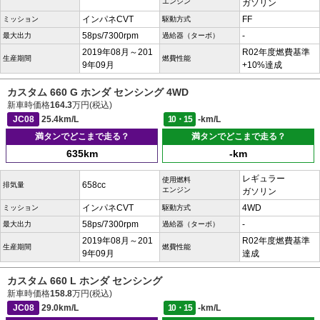
エンジン
ガソリン
インパネCVT
FF
ミッション
駆動方式
58ps/7300rpm
-
最大出力
過給器（ターボ）
2019年08月～201
R02年度燃費基準
生産期間
燃費性能
9年09月
+10%達成
カスタム 660 G ホンダ センシング 4WD
新車時価格
164.3
万円(税込)
JC08
25.4km/L
10・15
-km/L
満タンでどこまで走る？
満タンでどこまで走る？
635km
-km
レギュラー
使用燃料
658cc
排気量
エンジン
ガソリン
インパネCVT
4WD
ミッション
駆動方式
58ps/7300rpm
-
最大出力
過給器（ターボ）
2019年08月～201
R02年度燃費基準
生産期間
燃費性能
9年09月
達成
カスタム 660 L ホンダ センシング
新車時価格
158.8
万円(税込)
JC08
29.0km/L
10・15
-km/L