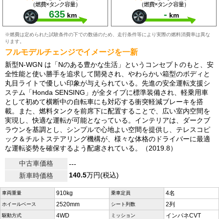
（燃費×タンク容量）
（燃費×タンク容量）
635
-
km
km
※燃費は定められた試験条件の下での数値のため、走行条件等により実際の燃料消費率は異な
ります。
フルモデルチェンジでイメージを一新
新型N-WGN は「Nのある豊かな生活」というコンセプトのもと、安
全性能と使い勝手を追求して開発され、やわらかい箱型のボディと
丸目ライトで優しい印象が与えられている。先進の安全運転支援シ
ステム「Honda SENSING」が全タイプに標準装備され、軽乗用車
として初めて横断中の自転車にも対応する衝突軽減ブレーキを搭
載。また、燃料タンクを前席下に配置することで、広い室内空間を
実現し、快適な運転が可能となっている。インテリアは、ダークブ
ラウンを基調とし、シンプルで心地よい空間を提供し、テレスコピ
ック＆チルトステアリング機構が、様々な体格のドライバーに最適
な運転姿勢を確保するよう配慮されている。（2019.8）
中古車価格
---
140.5
万円(税込)
新車時価格
910kg
4名
車両重量
乗車定員
2520mm
2列
ホイールベース
シート列数
4WD
インパネCVT
駆動方式
ミッション