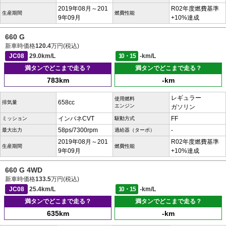
2019年08月～201
R02年度燃費基準
生産期間
燃費性能
9年09月
+10%達成
660 G
新車時価格
120.4
万円(税込)
JC08
29.0km/L
10・15
-km/L
満タンでどこまで走る？
満タンでどこまで走る？
783km
-km
レギュラー
使用燃料
658cc
排気量
エンジン
ガソリン
インパネCVT
FF
ミッション
駆動方式
58ps/7300rpm
-
最大出力
過給器（ターボ）
2019年08月～201
R02年度燃費基準
生産期間
燃費性能
9年09月
+10%達成
660 G 4WD
新車時価格
133.5
万円(税込)
JC08
25.4km/L
10・15
-km/L
満タンでどこまで走る？
満タンでどこまで走る？
635km
-km