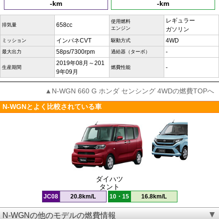
-km
-km
レギュラー
使用燃料
658cc
排気量
エンジン
ガソリン
インパネCVT
4WD
ミッション
駆動方式
58ps/7300rpm
-
最大出力
過給器（ターボ）
2019年08月～201
-
生産期間
燃費性能
9年09月
▲N-WGN 660 G ホンダ センシング 4WDの燃費TOPへ
N-WGNとよく比較されている車
ダイハツ
タント
JC08
20.8km/L
10・15
16.8km/L
N-WGNの他のモデルの燃費情報