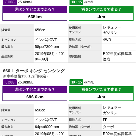
JC08
25.4km/L
10・15
-km/L
満タンでどこまで走る？
満タンでどこまで走る？
635km
-km
レギュラー
使用燃料
658cc
排気量
エンジン
ガソリン
インパネCVT
4WD
ミッション
駆動方式
58ps/7300rpm
-
最大出力
過給器（ターボ）
2019年08月～201
R02年度燃費基準
生産期間
燃費性能
9年09月
達成
660 L ターボ ホンダ センシング
新車時価格
150.1
万円(税込)
JC08
25.8km/L
10・15
-km/L
満タンでどこまで走る？
満タンでどこまで走る？
696.6km
-km
レギュラー
使用燃料
658cc
排気量
エンジン
ガソリン
インパネCVT
FF
ミッション
駆動方式
64ps/6000rpm
ターボ
最大出力
過給器（ターボ）
2019年08月～201
R02年度燃費基準