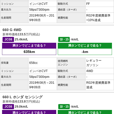
インパネCVT
FF
ミッション
駆動方式
58ps/7300rpm
-
最大出力
過給器（ターボ）
2019年08月～201
R02年度燃費基準
生産期間
燃費性能
9年09月
+10%達成
660 G 4WD
新車時価格
133.5
万円(税込)
JC08
25.4km/L
10・15
-km/L
満タンでどこまで走る？
満タンでどこまで走る？
635km
-km
レギュラー
使用燃料
658cc
排気量
エンジン
ガソリン
インパネCVT
4WD
ミッション
駆動方式
58ps/7300rpm
-
最大出力
過給器（ターボ）
2019年08月～201
R02年度燃費基準
生産期間
燃費性能
9年09月
達成
660 L ホンダ センシング
新車時価格
133.9
万円(税込)
JC08
29.0km/L
10・15
-km/L
満タンでどこまで走る？
満タンでどこまで走る？