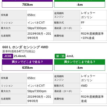
783km
-km
レギュラー
使用燃料
658cc
排気量
エンジン
ガソリン
インパネCVT
FF
ミッション
駆動方式
58ps/7300rpm
-
最大出力
過給器（ターボ）
2019年08月～201
R02年度燃費基準
生産期間
燃費性能
9年09月
+10%達成
660 L ホンダ センシング 4WD
新車時価格
147
万円(税込)
JC08
25.4km/L
10・15
-km/L
満タンでどこまで走る？
満タンでどこまで走る？
635km
-km
レギュラー
使用燃料
658cc
排気量
エンジン
ガソリン
インパネCVT
4WD
ミッション
駆動方式
58ps/7300rpm
-
最大出力
過給器（ターボ）
2019年08月～201
R02年度燃費基準
生産期間
燃費性能
9年09月
達成