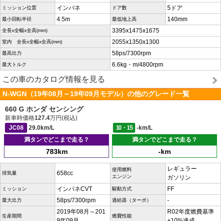
インパネ
5ドア
ミッション位置
ドア数
4.5m
140mm
最小回転半径
最低地上高
3395x1475x1675
全長x全幅x全高(mm)
2055x1350x1300
室内 全長x全幅x全高(mm)
58ps/7300rpm
最高出力
6.6kg・m/4800rpm
最大トルク
この車のカタログ情報を見る
N-WGN（19年08月～19年09月モデル）の他のグレード一覧
660 G ホンダ センシング
新車時価格
127.4
万円(税込)
JC08
29.0km/L
10・15
-km/L
満タンでどこまで走る？
満タンでどこまで走る？
783km
-km
レギュラー
使用燃料
658cc
排気量
エンジン
ガソリン
インパネCVT
FF
ミッション
駆動方式
58ps/7300rpm
-
最大出力
過給器（ターボ）
2019年08月～201
R02年度燃費基準
生産期間
燃費性能
9年09月
+10%達成