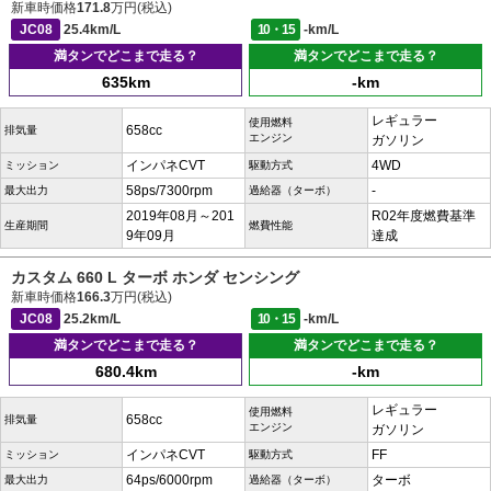
新車時価格
171.8
万円(税込)
JC08
25.4km/L
10・15
-km/L
満タンでどこまで走る？
満タンでどこまで走る？
635km
-km
レギュラー
使用燃料
658cc
排気量
エンジン
ガソリン
インパネCVT
4WD
ミッション
駆動方式
58ps/7300rpm
-
最大出力
過給器（ターボ）
2019年08月～201
R02年度燃費基準
生産期間
燃費性能
9年09月
達成
カスタム 660 L ターボ ホンダ センシング
新車時価格
166.3
万円(税込)
JC08
25.2km/L
10・15
-km/L
満タンでどこまで走る？
満タンでどこまで走る？
680.4km
-km
レギュラー
使用燃料
658cc
排気量
エンジン
ガソリン
インパネCVT
FF
ミッション
駆動方式
64ps/6000rpm
ターボ
最大出力
過給器（ターボ）