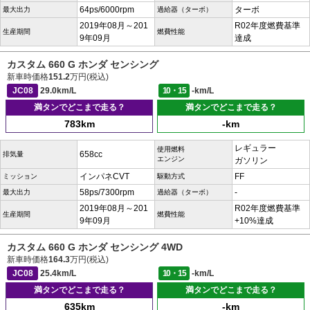
64ps/6000rpm
ターボ
最大出力
過給器（ターボ）
2019年08月～201
R02年度燃費基準
生産期間
燃費性能
9年09月
達成
カスタム 660 G ホンダ センシング
新車時価格
151.2
万円(税込)
JC08
29.0km/L
10・15
-km/L
満タンでどこまで走る？
満タンでどこまで走る？
783km
-km
レギュラー
使用燃料
658cc
排気量
エンジン
ガソリン
インパネCVT
FF
ミッション
駆動方式
58ps/7300rpm
-
最大出力
過給器（ターボ）
2019年08月～201
R02年度燃費基準
生産期間
燃費性能
9年09月
+10%達成
カスタム 660 G ホンダ センシング 4WD
新車時価格
164.3
万円(税込)
JC08
25.4km/L
10・15
-km/L
満タンでどこまで走る？
満タンでどこまで走る？
635km
-km