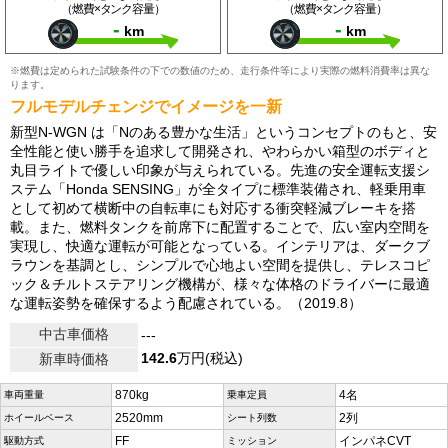
（燃費×タンク容量）
（燃費×タンク容量）
-
-
km
km
※燃費は定められた試験条件の下での数値のため、走行条件等により実際の燃料消費率は異な
ります。
フルモデルチェンジでイメージを一新
新型N-WGN は「Nのある豊かな生活」というコンセプトのもと、安
全性能と使い勝手を追求して開発され、やわらかい箱型のボディと
丸目ライトで優しい印象が与えられている。先進の安全運転支援シ
ステム「Honda SENSING」が全タイプに標準装備され、軽乗用車
として初めて横断中の自転車にも対応する衝突軽減ブレーキを搭
載。また、燃料タンクを前席下に配置することで、広い室内空間を
実現し、快適な運転が可能となっている。インテリアは、ダークブ
ラウンを基調とし、シンプルで心地よい空間を提供し、テレスコピ
ック＆チルトステアリング機構が、様々な体格のドライバーに最適
な運転姿勢を確保するよう配慮されている。（2019.8）
中古車価格
---
142.6
万円(税込)
新車時価格
870kg
4名
車両重量
乗車定員
2520mm
2列
ホイールベース
シート列数
FF
インパネCVT
駆動方式
ミッション