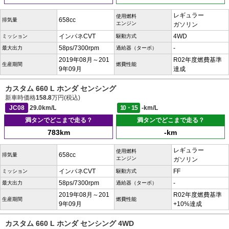
レギュラー
使用燃料
658cc
排気量
エンジン
ガソリン
インパネCVT
4WD
ミッション
駆動方式
58ps/7300rpm
-
最大出力
過給器（ターボ）
2019年08月～201
R02年度燃費基準
生産期間
燃費性能
9年09月
達成
カスタム 660 L ホンダ センシング
新車時価格
158.8
万円(税込)
JC08
29.0km/L
10・15
-km/L
満タンでどこまで走る？
満タンでどこまで走る？
783km
-km
レギュラー
使用燃料
658cc
排気量
エンジン
ガソリン
インパネCVT
FF
ミッション
駆動方式
58ps/7300rpm
-
最大出力
過給器（ターボ）
2019年08月～201
R02年度燃費基準
生産期間
燃費性能
9年09月
+10%達成
カスタム 660 L ホンダ センシング 4WD