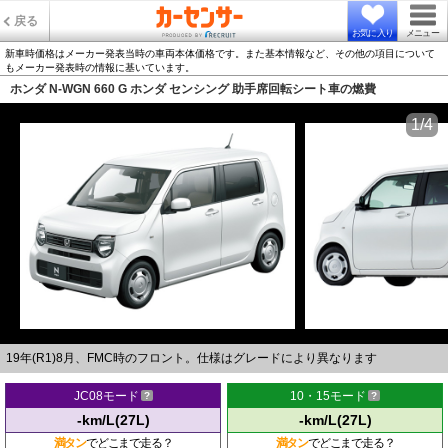
戻る
お気に入り
メニュー
新車時価格はメーカー発表当時の車両本体価格です。また基本情報など、その他の項目について
もメーカー発表時の情報に基いています。
ホンダ N-WGN 660 G ホンダ センシング 助手席回転シート車の燃費
1/4
19年(R1)8月、FMC時のフロント。仕様はグレードにより異なります
JC08モード
10・15モード
-km/L(27L)
-km/L(27L)
満タン
でどこまで走る？
満タン
でどこまで走る？