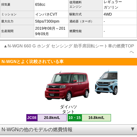
レギュラー
使用燃料
658cc
排気量
エンジン
ガソリン
インパネCVT
4WD
ミッション
駆動方式
58ps/7300rpm
-
最大出力
過給器（ターボ）
2019年08月～201
-
生産期間
燃費性能
9年09月
▲N-WGN 660 G ホンダ センシング 助手席回転シート車の燃費TOP
へ
N-WGNとよく比較されている車
ダイハツ
タント
JC08
20.8km/L
10・15
16.8km/L
N-WGNの他のモデルの燃費情報