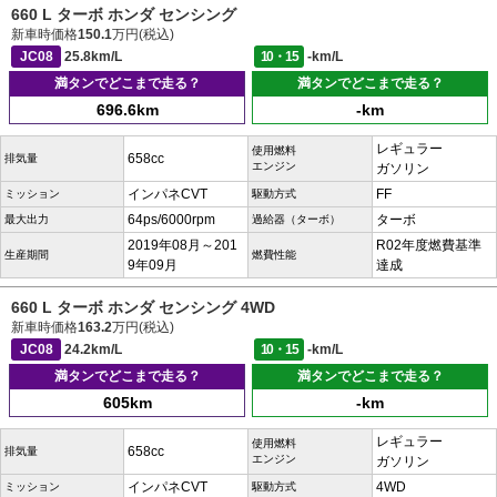
660 L ターボ ホンダ センシング
新車時価格
150.1
万円(税込)
JC08
25.8km/L
10・15
-km/L
満タンでどこまで走る？
満タンでどこまで走る？
696.6km
-km
レギュラー
使用燃料
658cc
排気量
エンジン
ガソリン
インパネCVT
FF
ミッション
駆動方式
64ps/6000rpm
ターボ
最大出力
過給器（ターボ）
2019年08月～201
R02年度燃費基準
生産期間
燃費性能
9年09月
達成
660 L ターボ ホンダ センシング 4WD
新車時価格
163.2
万円(税込)
JC08
24.2km/L
10・15
-km/L
満タンでどこまで走る？
満タンでどこまで走る？
605km
-km
レギュラー
使用燃料
658cc
排気量
エンジン
ガソリン
インパネCVT
4WD
ミッション
駆動方式