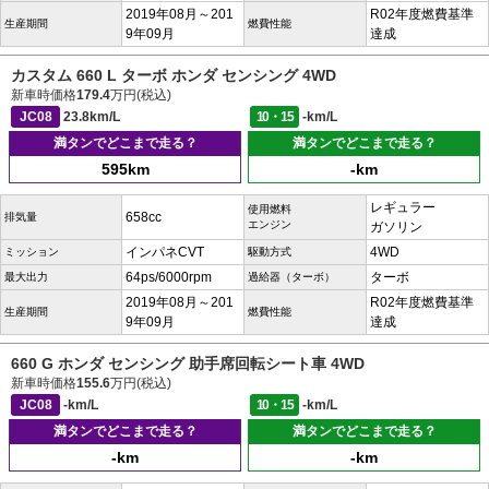
2019年08月～201
R02年度燃費基準
生産期間
燃費性能
9年09月
達成
カスタム 660 L ターボ ホンダ センシング 4WD
新車時価格
179.4
万円(税込)
JC08
23.8km/L
10・15
-km/L
満タンでどこまで走る？
満タンでどこまで走る？
595km
-km
レギュラー
使用燃料
658cc
排気量
エンジン
ガソリン
インパネCVT
4WD
ミッション
駆動方式
64ps/6000rpm
ターボ
最大出力
過給器（ターボ）
2019年08月～201
R02年度燃費基準
生産期間
燃費性能
9年09月
達成
660 G ホンダ センシング 助手席回転シート車 4WD
新車時価格
155.6
万円(税込)
JC08
-km/L
10・15
-km/L
満タンでどこまで走る？
満タンでどこまで走る？
-km
-km