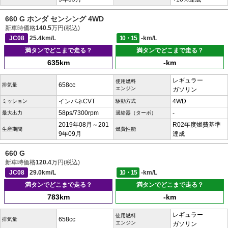
660 G ホンダ センシング 4WD
新車時価格
140.5
万円(税込)
JC08
25.4km/L
10・15
-km/L
満タンでどこまで走る？
満タンでどこまで走る？
635km
-km
レギュラー
使用燃料
658cc
排気量
エンジン
ガソリン
インパネCVT
4WD
ミッション
駆動方式
58ps/7300rpm
-
最大出力
過給器（ターボ）
2019年08月～201
R02年度燃費基準
生産期間
燃費性能
9年09月
達成
660 G
新車時価格
120.4
万円(税込)
JC08
29.0km/L
10・15
-km/L
満タンでどこまで走る？
満タンでどこまで走る？
783km
-km
レギュラー
使用燃料
658cc
排気量
エンジン
ガソリン